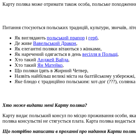
Карту поляка може отримати також особа, польське походження я
Питання стосуються польських традицій, культури, звичаїв, літер
Як виглядають
польський прапор
і
герб
,
Де живе
Вавельський Дракон
,
Як елегантні поляки вітаються з жінками,
Як наречений одягається в день
весілля в Польщі
,
Хто такий
Анджей Вайда
,
Хто такий
Ян Матейко
,
Що поляки їдять в Жирний Четвер,
Назвіть найбільш великі міста на балтійському узбережжі,
Яке блюдо є традиційно польським: хот-дог (???), солянк
Хто може видати мені Карту поляка?
Карту видає польський консул по місцю проживання особи, яка
поляка консульстві не стягується плата. Карта поляка видаєтьс
Що потрібно написати в проханні про надання Карти поляк