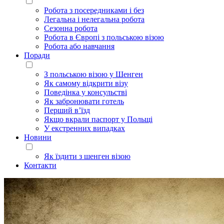
Робота з посередниками і без
Легальна і нелегальна робота
Сезонна робота
Робота в Європі з польською візою
Робота або навчання
Поради
З польською візою у Шенген
Як самому відкрити візу
Поведінка у консульстві
Як забронювати готель
Перший в’їзд
Якщо вкрали паспорт у Польщі
У екстренних випадках
Новини
Як їздити з шенген візою
Контакти