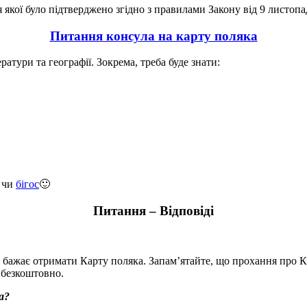
кої було підтверджено згідно з правилами Закону від 9 листопад
Питання консула на карту поляка
атури та географії. Зокрема, треба буде знати:
а чи
бігос
🙂
Питання – Відповіді
 бажає отримати Карту поляка. Запам’ятайте, що прохання про К
я безкоштовно.
а?