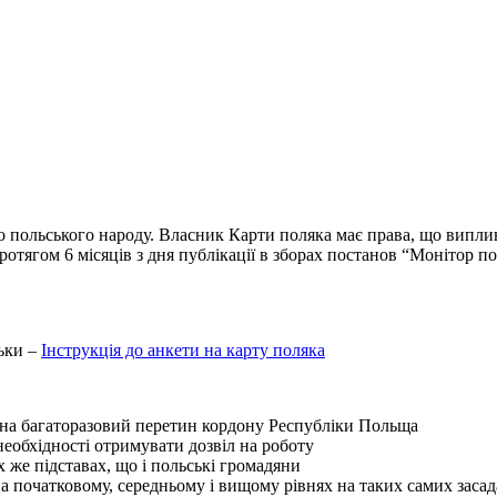
о польського народу. Власник Карти поляка має права, що випли
отягом 6 місяців з дня публікації в зборах постанов “Монітор по
ськи –
Інструкція до анкети на карту поляка
 на багаторазовий перетин кордону Республіки Польща
еобхідності отримувати дозвіл на роботу
 же підставах, що і польські громадяни
початковому, середньому і вищому рівнях на таких самих засадах