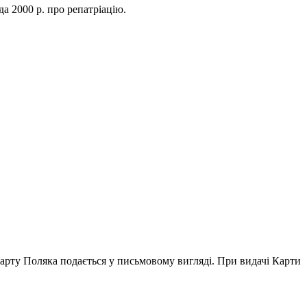
а 2000 р. про репатріацію.
арту Поляка подається у письмовому вигляді. При видачі Карти