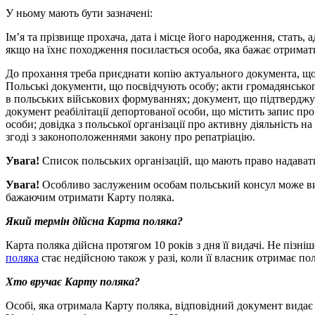
У ньому мають бути зазначені:
Ім’я та прізвище прохача, дата і місце його народження, стать, а
якщо на їхнє походження посилається особа, яка бажає отримат
До прохання треба приєднати копію актуального документа, що з
Польські документи, що посвідчують особу; акти громадянськог
в польських військових формуваннях; документ, що підтверджує
документ реабілітації депортованої особи, що містить запис пр
особи; довідка з польської організації про активну діяльність
згоді з законоположеннями закону про репатріацію.
Увага!
Список польських організацій, що мають право надавати 
Увага!
Особливо заслуженим особам польський консул може вида
бажаючим отримати Карту поляка.
Який термін дійсна Карта поляка?
Карта поляка дійсна протягом 10 років з дня її видачі. Не пізні
поляка
стає недійсною також у разі, коли її власник отримає по
Хто вручає Карту поляка?
Особі, яка отримала Карту поляка, відповідний документ вида