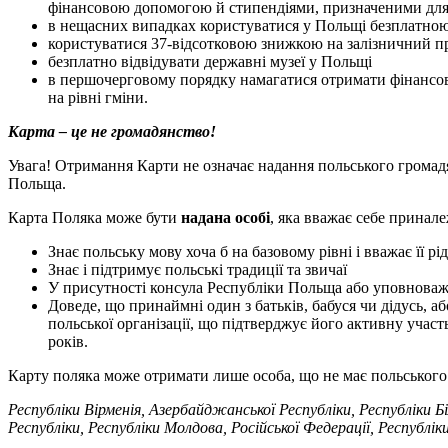
фінансовою допомогою й стипендіями, призначеними для 
в нещасних випадках користуватися у Польщі безплатною
користуватися 37-відсотковою знижкою на залізничний пр
безплатно відвідувати державні музеї у Польщі
в першочерговому порядку намагатися отримати фінансові
на рівні гміни.
Карта – це не громадянство!
Увага! Отримання Карти не означає надання польського громадя
Польща.
Карта Поляка може бути
надана особі
, яка вважає себе принал
Знає польську мову хоча б на базовому рівні і вважає її 
Знає і підтримує польські традиції та звичаї
У присутності консула Республіки Польща або уповноваж
Доведе, що принаймні один з батьків, бабуся чи дідусь, а
польської організації, що підтверджує його активну учас
років.
Карту поляка може отримати лише особа, що не має польського
Республіки Вірменія, Азербайджанської Республіки, Республіки Бі
Республіки, Республіки Молдова, Російської Федерації, Республ