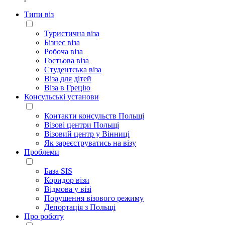
Типи віз
Туристична віза
Бізнес віза
Робоча віза
Гостьова віза
Студентська віза
Віза для дітей
Віза в Грецію
Консульські установи
Контакти консульств Польщі
Візові центри Польщі
Візовий центр у Вінниці
Як зареєструватись на візу
Проблеми
База SIS
Коридор візи
Відмова у візі
Порушення візового режиму
Депортація з Польщі
Про роботу