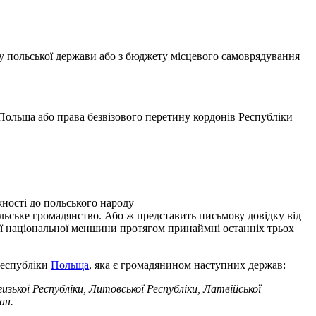
у польської держави або з бюджету місцевого самоврядування
Польща або права безвізового перетину кордонів Республіки
ності до польського народу
польське громадянство. Або ж представить письмову довідку від
ької національної меншини протягом принаймні останніх трьох
Республіки
Польща
, яка є громадянином наступних держав:
гизької Республіки, Литовської Республіки, Латвійської
ан.