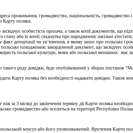
дреса проживання, громадянство, національність, громадянство і на
и Карту поляка.
асвідчує особистість прохача, а також копії документів, що під
о стану або їх копії; свідоцтва про народження; шкільні атеста
 факт депортації чи ув’язнення, в якому запис про польське гро
о польське походження; закордонний документ, що засвідчує особи
 на користь польської культури, мови або польської меншини; має
такого роду довідки, буде опублікований у зборах постанов “Мо
ти Карту поляка без необхідності надавати довідки. Також конс
ше ніж за 3 місяці до закінчення терміну дії Карти поляка необхід
льське громадянство або оселиться на території Республіки Поль
є польський консул або його уповноважений. Вручення Карти пол