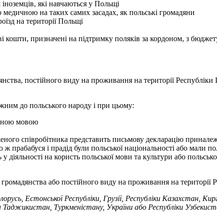
іноземців, які навчаються у Польщі
 медичною на таких самих засадах, як польські громадяни
оїзд на території Польщі
 кошти, призначені на підтримку поляків за кордоном, з бюджет
нства, постійного виду на проживання на території Республіки 
ежним до польського народу і при цьому:
рідною мовою
еного співробітника представить письмову декларацію приналеж
бо ж прабабуся і прадід були польської національності або мали 
ть у діяльності на користь польської мови та культури або польс
 громадянства або постійного виду на проживання на території 
лорусь, Естонської Республіки, Грузії, Республіки Казахстан, Кир
іки Таджикистан, Туркменістану, України або Республіки Узбекист