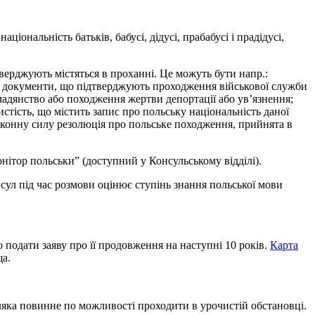
ціональність батьків, бабусі, дідусі, прабабусі і прадідусі,
тверджують містяться в проханні. Це можуть бути напр.:
ти; документи, що підтверджують проходження військової служби
мадянство або походження жертви депортації або ув’язнення;
стість, що містить запис про польську національність даної
 законну силу резолюція про польське походження, прийнята в
нітор польськи” (доступний у Консульському відділі).
ул під час розмови оцінює ступінь знання польської мови
но подати заяву про її продовження на наступні 10 років.
Карта
ща.
яка повинне по можливості проходити в урочистій обстановці.