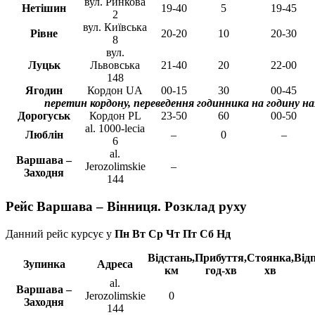
вул. Ринкова
Нетішин
19-40
5
19-45
2
вул. Київська
Рівне
20-20
10
20-30
8
вул.
Луцьк
Львовська
21-40
20
22-00
148
Ягодин
Кордон UA
00-15
30
00-45
перетин кордону, переведення годинника на годину на
Дорогуськ
Кордон PL
23-50
60
00-50
al. 1000-lecia
Люблін
–
0
–
6
al.
Варшава –
Jerozolimskie
–
Заходня
144
Рейс Варшава – Вінниця. Розклад руху
Данний рейс курсує у
Пн Вт Ср Чт Пт Сб Нд
Відстань,
Прибуття,
Стоянка,
Від
Зупинка
Адреса
км
год-хв
хв
al.
Варшава –
Jerozolimskie
0
Заходня
144