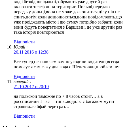
водii безвiдповiдальнi,забувають уже другий раз
включати телефон на територии Польшi,передаю
передачу доньцi,вона не може дозвонитися,цiлу нiч не
спить,потiм коли дозвонюються,вони повiдомляють,що
уже проiджають мiсто i що сумку потрiбно забрати коли
вони будуть повертатися з Варшави,i це уже другий раз
така iсторiя повторюеться
Відповіcти
Юрий
:
26.11.2016 о 12:38
Все супер,незнаю чем вам неугодили водители,всегда
помогут,я сам езжу два года с Шепетовки,проблем нет
Відповіcти
валерий
:
21.10.2017 о 20:19
на польской таможне по 7-8 часов стоит….а в
россписании 1 час—-типа..водилы с багажом мутят
страшно..вайфай через раз…
Відповіcти