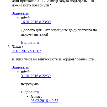
коли приїхала на 11-12 місці забула портефель…як
можна його повернути?
Відповіcти
admin
:
16.01.2016 о 23:00
Доброго дня. Зателефонуйте до диспетчера по
даному питанні!
Відповіcти
Паша
:
30.01.2016 о 15:07
за яких умов не випускають за кордон? реальність…
Відповіcти
admin
:
31.01.2016 о 22:39
незрозумів
Відповіcти
Паша
:
06.02.2016 о 9:53