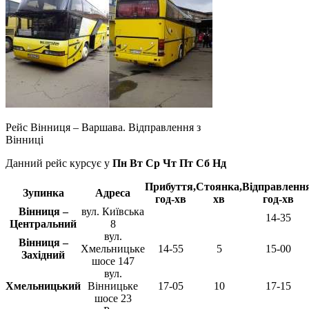
Рейс Вінниця – Варшава. Відправлення з
Вінниці
Данний рейс курсує у
Пн Вт Ср Чт Пт Сб Нд
Прибуття,
Стоянка,
Відправлення
Зупинка
Адреса
год-хв
хв
год-хв
Вінниця –
вул. Київська
14-35
Центральний
8
вул.
Вінниця –
Хмельницьке
14-55
5
15-00
Західний
шосе 147
вул.
Хмельницький
Вінницьке
17-05
10
17-15
шосе 23