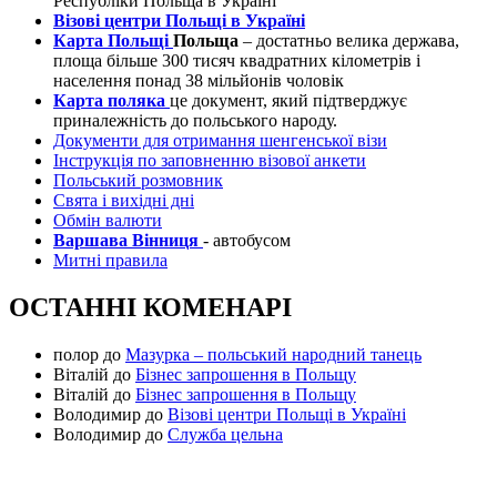
Республіки Польща в Україні
Візові центри Польщі в Україні
Карта Польщі
Польща
– достатньо велика держава,
площа більше 300 тисяч квадратних кілометрів і
населення понад 38 мільйонів чоловік
Карта поляка
це документ, який підтверджує
приналежність до польського народу.
Документи для отримання шенгенської візи
Інструкція по заповненню візової анкети
Польський розмовник
Свята і вихідні дні
Обмін валюти
Варшава Вінниця
- автобусом
Митні правила
ОСТАННІ КОМЕНАРІ
полор
до
Мазурка – польський народний танець
Віталій
до
Бізнес запрошення в Польщу
Віталій
до
Бізнес запрошення в Польщу
Володимир
до
Візові центри Польщі в Україні
Володимир
до
Служба цельна