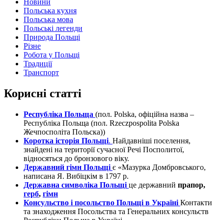
Новини
Польська кухня
Польська мова
Польські легенди
Природа Польщі
Різне
Робота у Польщі
Традиції
Транспорт
Корисні статті
Республіка Польща
(пол. Polska, офіційна назва –
Республіка Польща (пол. Rzeczpospolita Polska
Жечпосполіта Польска))
Коротка історія Польщі
.
Найдавніші поселення,
знайдені на території сучасної Речі Посполитої,
відносяться до бронзового віку.
Державний гімн Польщі
є «Мазурка Домбровського,
написана Я. Вибіцкім в 1797 р.
Державна символіка Польщі
це державний
прапор,
герб
,
гімн
Консульство і посольство Польщі в Україні
Контакти
та знаходження Посольства та Генеральних консульств