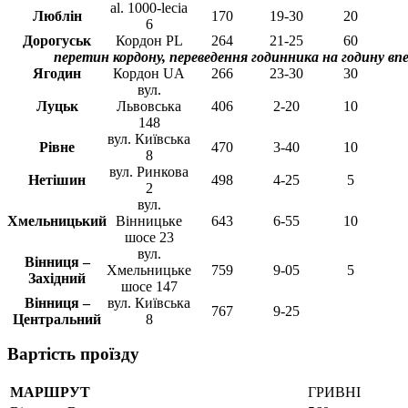
al. 1000-lecia
Люблін
170
19-30
20
6
Дорогуськ
Кордон PL
264
21-25
60
перетин кордону, переведення годинника на годину вп
Ягодин
Кордон UA
266
23-30
30
вул.
Луцьк
Львовська
406
2-20
10
148
вул. Київська
Рівне
470
3-40
10
8
вул. Ринкова
Нетішин
498
4-25
5
2
вул.
Хмельницький
Вінницьке
643
6-55
10
шосе 23
вул.
Вінниця –
Хмельницьке
759
9-05
5
Західний
шосе 147
Вінниця –
вул. Київська
767
9-25
Центральний
8
Вартість проїзду
МАРШРУТ
ГРИВНІ