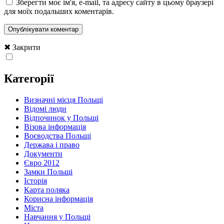
Зберегти моє ім'я, e-mail, та адресу сайту в цьому браузері
для моїх подальших коментарів.
✖ Закрити
Категорії
Визначні місця Польщі
Відомі люди
Відпочинок у Польщі
Візова інформація
Воєводства Польщі
Держава і право
Документи
Євро 2012
Замки Польщі
Історія
Карта поляка
Корисна інформація
Міста
Навчання у Польщі