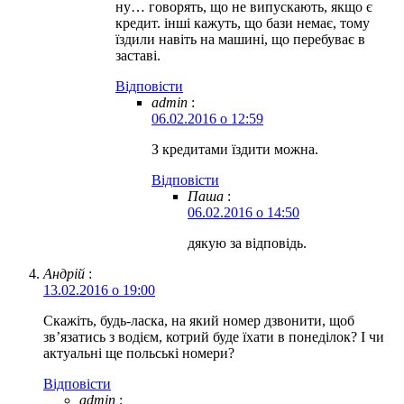
ну… говорять, що не випускають, якщо є
кредит. інші кажуть, що бази немає, тому
їздили навіть на машині, що перебуває в
заставі.
Відповіcти
admin
:
06.02.2016 о 12:59
З кредитами їздити можна.
Відповіcти
Паша
:
06.02.2016 о 14:50
дякую за відповідь.
Андрій
:
13.02.2016 о 19:00
Скажіть, будь-ласка, на який номер дзвонити, щоб
зв’язатись з водієм, котрий буде їхати в понеділок? І чи
актуальні ще польські номери?
Відповіcти
admin
: