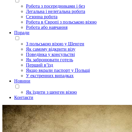
Робота з посередниками і без
Легальна і нелегальна робота
Сезонна робота
Робота в Європі з польською візою
Робота або навчання
Поради
З польською візою у Шенген
Як самому відкрити візу
Поведінка у консульстві
Як забронювати готель
Перший в’їзд
Якщо вкрали паспорт у Польщі
У екстренних випадках
Новини
Як їздити з шенген візою
Контакти