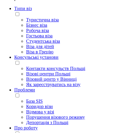
Типи віз
Туристична віза
Бізнес віза
Робоча віза
Гостьова віза
Студентська віза
Віза для дітей
Віза в Грецію
Консульські установи
Контакти консульств Польщі
Візові центри Польщі
Візовий центр у Вінниці
Як зареєструватись на візу
Проблеми
База SIS
Коридор візи
Відмова у візі
Порушення візового режиму
Депортація з Польщі
Про роботу