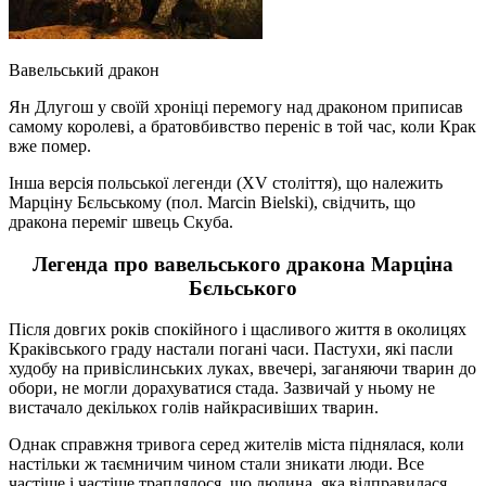
Вавельський дракон
Ян Длугош у своїй хроніці перемогу над драконом приписав
самому королеві, а братовбивство переніс в той час, коли Крак
вже помер.
Інша версія польської легенди (XV століття), що належить
Марціну Бєльському (пол. Marcin Bielski), свідчить, що
дракона переміг швець Скуба.
Легенда про вавельського дракона Марціна
Бєльського
Після довгих років спокійного і щасливого життя в околицях
Краківського граду настали погані часи. Пастухи, які пасли
худобу на привіслинських луках, ввечері, заганяючи тварин до
обори, не могли дорахуватися стада. Зазвичай у ньому не
вистачало декількох голів найкрасивіших тварин.
Однак справжня тривога серед жителів міста піднялася, коли
настільки ж таємничим чином стали зникати люди. Все
частіше і частіше траплялося, що людина, яка відправилася