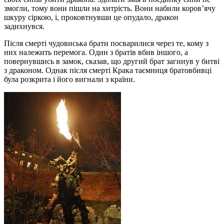
змогли, тому вони пішли на хитрість. Вони набили коров’ячу
шкуру сіркою, і, проковтнувши це опудало, дракон
задихнувся.
Після смерті чудовиська брати посварилися через те, кому з
них належить перемога. Один з братів вбив іншого, а
повернувшись в замок, сказав, що другий брат загинув у битві
з драконом. Однак після смерті Крака таємниця братовбивці
була розкрита і його вигнали з країни.