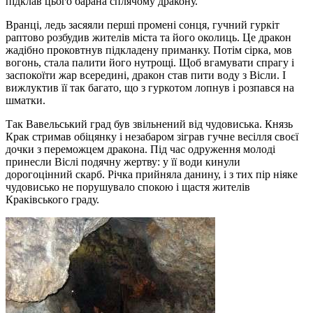
підклав цього барана сплячому дракону.
Вранці, ледь засяяли перші промені сонця, гучний гуркіт
раптово розбудив жителів міста та його околиць. Це дракон
жадібно проковтнув підкладену приманку. Потім сірка, мов
вогонь, стала палити його нутрощі. Щоб вгамувати спрагу і
заспокоїти жар всередині, дракон став пити воду з Вісли. І
вижлуктив її так багато, що з гуркотом лопнув і розпався на
шматки.
Так Вавельський град був звільнений від чудовиська. Князь
Крак стримав обіцянку і незабаром зіграв гучне весілля своєї
дочки з переможцем дракона. Під час одруження молоді
принесли Віслі подячну жертву: у її води кинули
дорогоцінний скарб. Річка прийняла данину, і з тих пір ніяке
чудовисько не порушувало спокою і щастя жителів
Краківського граду.