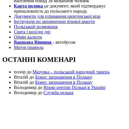
населення понад 38 мільйонів чоловік
Карта поляка
це документ, який підтверджує
приналежність до польського народу.
Документи для отримання шенгенської візи
Інструкція по заповненню візової анкети
Польський розмовник
Свята і вихідні дні
Обмін валюти
Варшава Вінниця
- автобусом
Митні правила
ОСТАННІ КОМЕНАРІ
полор
до
Мазурка – польський народний танець
Віталій
до
Бізнес запрошення в Польщу
Віталій
до
Бізнес запрошення в Польщу
Володимир
до
Візові центри Польщі в Україні
Володимир
до
Служба цельна