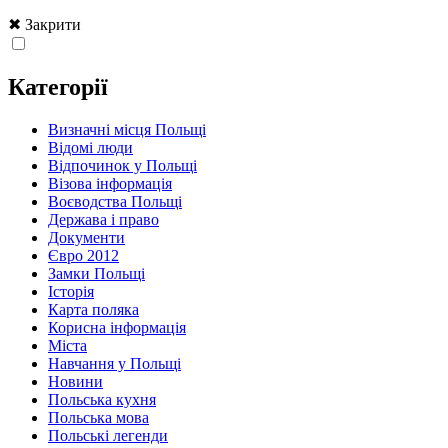
✖ Закрити
Категорії
Визначні місця Польщі
Відомі люди
Відпочинок у Польщі
Візова інформація
Воєводства Польщі
Держава і право
Документи
Євро 2012
Замки Польщі
Історія
Карта поляка
Корисна інформація
Міста
Навчання у Польщі
Новини
Польська кухня
Польська мова
Польські легенди