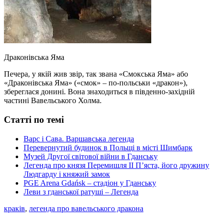
Драконівська Яма
Печера, у якій жив звір, так звана «Смокська Яма» або
«Драконівська Яма» («смок» – по-польськи «дракон»),
збереглася донині. Вона знаходиться в південно-західній
частині Вавельського Холма.
Статті по темі
Варс і Сава. Варшавська легенда
Перевернутий будинок в Польщі в місті Шимбарк
Музей Другої світової війни в Гданську
Легенда про князя Перемишля II П’яста, його дружину
Людгарду і княжий замок
PGE Arena Gdańsk – стадіон у Гданську
Леви з гданської ратуші – Легенда
краків
,
легенда про вавельського дракона