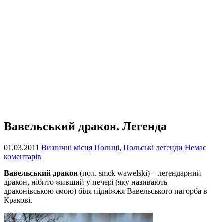
Вавельський дракон. Легенда
01.03.2011
Визначні місця Польщі
,
Польські легенди
Немає
коментарів
Вавельський дракон
(пол. smok wawelski) – легендарний
дракон, нібито живший у печері (яку називають
драконівською ямою) біля підніжжя Вавельського пагорба в
Кракові.