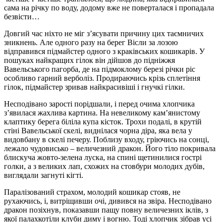
сама на річку по воду, додому вже не поверталася і пропадала
безвісти…
Довгий час ніхто не міг з’ясувати причину цих таємничих
зникнень. Але одного разу на берег Вісли за лозою
відправився підмайстер одного з краківських кошикарів. У
пошуках найкращих гілок він дійшов до підніжжя
Вавельського пагорба, де на підмоклому березі річки ріс
особливо гарний верболіз. Продираючись крізь сплетіння
гілок, підмайстер зривав найкрасивіші і гнучкі гілки.
Несподівано зарості порідшали, і перед очима хлопчика
з’явилася жахлива картина. На невеликому кам’янистому
клаптику берега біліла купа кісток. Трохи подалі, в крутій
стіні Вавельської скелі, виднілася чорна діра, яка вела у
видовбану в скелі печеру. Поблизу входу, гріючись на сонці,
лежало чудовисько – величезний дракон. Його тіло покривала
блискуча жовто-зелена луска, на спині щетинилися гострі
голки, а з великих лап, схожих на стовбури молодих дубів,
виглядали загнуті кігті.
Паралізований страхом, молодий кошикар стояв, не
рухаючись, і, витріщивши очі, дивився на звіра. Несподівано
дракон позіхнув, показавши пащу повну величезних іклів, з
якої палахкотіли клуби диму і вогню. Тоді хлопчик зібрав усі