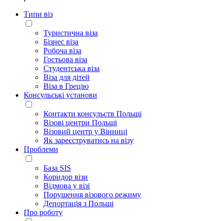
Типи віз
Туристична віза
Бізнес віза
Робоча віза
Гостьова віза
Студентська віза
Віза для дітей
Віза в Грецію
Консульські установи
Контакти консульств Польщі
Візові центри Польщі
Візовий центр у Вінниці
Як зареєструватись на візу
Проблеми
База SIS
Коридор візи
Відмова у візі
Порушення візового режиму
Депортація з Польщі
Про роботу