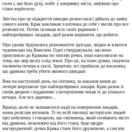
сили і, що було духу, побіг у напрямку міста, забувши про
гілки верболозу.
Звістка про це відкриття швидко рознеслася і дійшла до замку
самого князя. Крак викликав хлопчика до себе і звелів про все
розповісти. Потім скликав всіх своїх радників і
найхоробріших лицарів, щоб разом вирішити, що робити.
При цьому будувались різноманітні здогади, звідки ж взялося
чудовисько під Вавелем. Одні стверджували, що воно
припливло до Кракова по хвилях річки, інші наполягали на
тому, що звір виліз з-під землі. Про це, на їхню думку, свідчила
таємнича печера в скелі. Зрештою, всі прийшли до висновку,
що дракона треба убити якомога швидше.
Вже на наступний день, на світанку, за наказом князя до
печери вирушили три найхоробріших лицаря. Крак разом зі
своїм двором і підданими з нетерпінням чекав їх до пізнього
вечора. Але все даремно…
Вранці, коли не залишилося надії на повернення лицарів,
князь розіслав вісників. Ті по всій околиці застерігали людей
про небезпеку і говорили, що сміливець, який позбавить місто
від дракона, незалежно від його стану, буде щедро
нагороджений: дочка Крака стане його дружиною, а сам він