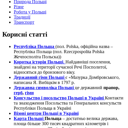
Природа Польщі
Різне
Робота у Польщі
Традиції
Транспорт
Корисні статті
Республіка Польща
(пол. Polska, офіційна назва –
Республіка Польща (пол. Rzeczpospolita Polska
Жечпосполіта Польска))
Коротка історія Польщі
.
Найдавніші поселення,
знайдені на території сучасної Речі Посполитої,
відносяться до бронзового віку.
Державний гімн Польщі
є «Мазурка Домбровського,
написана Я. Вибіцкім в 1797 р.
Державна символіка Польщі
це державний
прапор,
герб
,
гімн
Консульство і посольство Польщі в Україні
Контакти
та знаходження Посольства та Генеральних консульств
Республіки Польща в Україні
Візові центри Польщі в Україні
Карта Польщі
Польща
– достатньо велика держава,
площа більше 300 тисяч квадратних кілометрів і