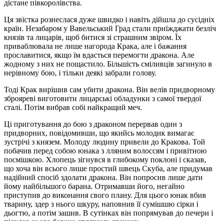
дістане півкоролівства.
Ця звістка рознеслася дуже швидко і навіть дійшла до сусідніх
країн. Незабаром у Вавельський Град стали приїжджати безліч
князів та лицарів, щоб битися зі страшним звіром. Їх
приваблювала не лише нагорода Крака, але і бажання
прославитися, якщо їм вдасться перемогти дракона. Але
жодному з них не пощастило. Більшість сміливців загинуло в
нерівному бою, і тільки деякі забрали голову.
Тоді Крак вирішив сам убити дракона. Він велів придворному
зброяреві виготовити лицарські обладунки з самої твердої
сталі. Потім вибрав собі найкращий меч.
Ці приготування до бою з драконом перервав один з
придворних, повідомивши, що якийсь молодик вимагає
зустрічі з князем. Молоду людину привели до Кракова. Той
побачив перед собою юнака з лляним волоссям і привітною
посмішкою. Хлопець зігнувся в глибокому поклоні і сказав,
що хоча він всього лише простий швець Скуба, але придумав
надійний спосіб здолати дракона. Він попросив лише дати
йому найбільшого барана. Отримавши його, негайно
приступив до виконання свого плану. Для цього юнак вбив
тварину, здер з нього шкуру, наповнив її сумішшю сірки і
дьогтю, а потім зашив. В сутінках він попрямував до печери і