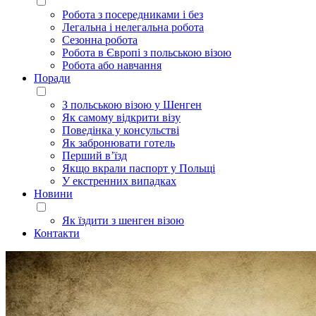
Робота з посередниками і без
Легальна і нелегальна робота
Сезонна робота
Робота в Європі з польською візою
Робота або навчання
Поради
З польською візою у Шенген
Як самому відкрити візу
Поведінка у консульстві
Як забронювати готель
Перший в’їзд
Якщо вкрали паспорт у Польщі
У екстренних випадках
Новини
Як їздити з шенген візою
Контакти