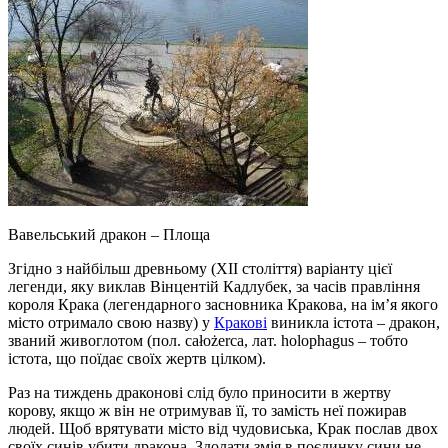
Вавельський дракон – Площа
Згідно з найбільш древньому (XII століття) варіанту цієї
легенди, яку виклав Вінцентій Кадлубек, за часів правління
короля Крака (легендарного засновника Кракова, на ім’я якого
місто отримало свою назву) у
Кракові
виникла істота – дракон,
званий живоглотом (пол. całożerca, лат. holophagus – тобто
істота, що поїдає своїх жертв цілком).
Раз на тиждень драконові слід було приносити в жертву
корову, якщо ж він не отримував її, то замість неї пожирав
людей. Щоб врятувати місто від чудовиська, Крак послав двох
своїх синів убити дракона. Здолати змія в поєдинку сини не