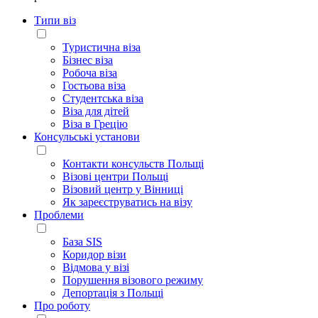
Типи віз
Туристична віза
Бізнес віза
Робоча віза
Гостьова віза
Студентська віза
Віза для дітей
Віза в Грецію
Консульські установи
Контакти консульств Польщі
Візові центри Польщі
Візовий центр у Вінниці
Як зареєструватись на візу
Проблеми
База SIS
Коридор візи
Відмова у візі
Порушення візового режиму
Депортація з Польщі
Про роботу