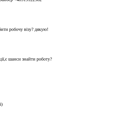
бити робочу візу? дякую!
ції,є шанси знайти роботу?
і)