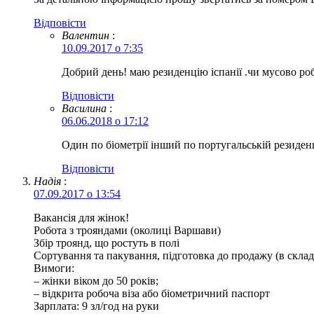
Відповіcти
Валентин
:
10.09.2017 о 7:35
Добрий день! маю резиденцію іспанії .чи мусово ро
Відповіcти
Василина
:
06.06.2018 о 17:12
Один по біометрії інший по португальській резиден
Відповіcти
Надія
:
07.09.2017 о 13:54
Вакансія для жінок!
Робота з трояндами (околиці Варшави)
Збір троянд, що ростуть в полі
Сортування та пакування, підготовка до продажу (в склад
Вимоги:
– жінки віком до 50 років;
– відкрита робоча віза або біометричний паспорт
Зарплата: 9 зл/год на руки