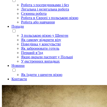
Робота з посередниками і без
Легальна і нелегальна робота
Сезонна робота
Робота в Європі з польською візою
Робота або навчання
Поради
З польською візою у Шенген
Як самому відкрити візу
Поведінка у консульстві
Як забронювати готель
Перший в’їзд
Якщо вкрали паспорт у Польщі
У екстренних випадках
Новини
Як їздити з шенген візою
Контакти