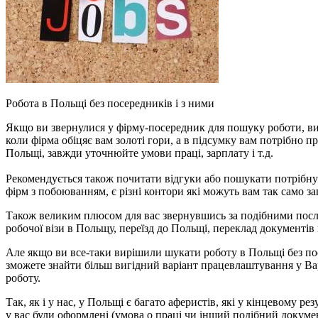
Робота в Польщі без посередників і з ними
Якщо ви звернулися у фірму-посередник для пошуку роботи, ви 
коли фірма обіцяє вам золоті гори, а в підсумку вам потрібно 
Польщі, завжди уточнюйте умови праці, зарплату і т.д.
Рекомендується також почитати відгуки або пошукати потрібну 
фірм з побоюванням, є різні контори які можуть вам так само з
Також великим плюсом для вас звернувшись за подібними посл
робочої візи в Польщу, переїзд до Польщі, переклад документів 
Але якщо ви все-таки вирішили шукати роботу в Польщі без пос
зможете знайти більш вигідний варіант працевлаштування у Вар
роботу.
Так, як і у нас, у Польщі є багато аферистів, які у кінцевому 
у вас були оформлені (умова о праці чи інший подібний докумен