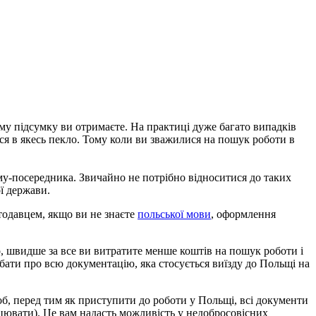
му підсумку ви отримаєте. На практиці дуже багато випадків
ься в якесь пекло. Тому коли ви зважилися на пошук роботи в
му-посередника. Звичайно не потрібно відноситися до таких
ї держави.
тодавцем, якщо ви не знаєте
польської мови
, оформлення
о, швидше за все ви витратите менше коштів на пошук роботи і
бати про всю документацію, яка стосується виїзду до Польщі на
 щоб, перед тим як приступити до роботи у Польщі, всі документи
рацювати). Це вам надасть можливість у недобросовісних