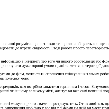
повинні розуміти, що не завжди те, що вони обіцяють в кінцево
працювати до втрати свідомості, і тоді робота просто перетворюєт
інформацію в інтернеті про того чи іншого роботодавця або фір
апропонувати дуже хороші умови праці та життя на території дано
угами до фірм, може стати спрощення спілкування з самим робо
на польську мову.
ередників, вам потрібно запастися терпінням і часом. Безумовн
шаві чи іншому великому місті, але тут ви вже самі повинні под
результаті можуть просто з вами не розрахуватись. Отож дивіться,
т, запрошення щоб було у вас від тієї фірми на якій ви маєте п