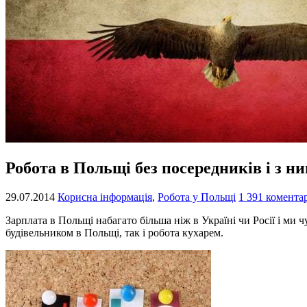
Робота в Польщі без посередників і з н
29.07.2014
Корисна інформація
,
Робота у Польщі
1 391 комента
Зарплата в Польщі набагато більша ніж в Україні чи Росії і ми
будівельником в Польщі, так і робота кухарем.