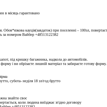
дин в місяць гарантовано
я. Обов*язкова кауція(завдаток) при поселенні – 100зл, повертає
сь за номером Вайбер +48513122382
капот, під кришку багажника, надкола до автомобілів.
форму і ви обрізаєте лишній матеріал та забираєте готову форму.
фірма
утто, субота- неділя 18 зл/год брутто
ожна знайти своє
овертається, коли людина виїзджає згідно договору
 Вайбер +48513122382