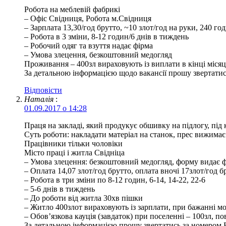
Робота на меблевій фабрикі
– Офіс Свідниця, Робота м.Свідниця
– Зарплата 13,30/год брутто, ~10 злот/год на руки, 240 го
– Робота в 3 зміни, 8-12 годин/6 днів в тиждень
– Робочий одяг та взуття надає фірма
– Умова злецення, безкоштовний медогляд
Проживання – 400зл вираховують із виплати в кінці місяц
За детальною інформацією щодо вакансії прошу звертати
Відповіcти
Наталія
:
01.09.2017 о 14:28
Праця на закладі, який продукує обшивку на підлогу, під 
Суть роботи: накладати матеріал на станок, прес вижимає 
Працівники тільки чоловіки
Місто праці і житла Свідніца
– Умова злецення: безкоштовний медогляд, форму видає 
– Оплата 14,07 злот/год брутто, оплата вночі 17злот/год бр
– Робота в три зміни по 8-12 годин, 6-14, 14-22, 22-6
– 5-6 днів в тиждень
– До роботи від житла 30хв пішки
– Житло 400злот вираховують із зарплати, при бажанні м
– Обов’язкова кауція (завдаток) при поселенні – 100зл, п
За детальною інформацією прошу звертатись за номером