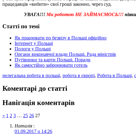
працедавців «вибити» свої гроші законно, через суд.
УВАГА!!!
Ми роботою НЕ ЗАЙМАЄМОСЬ!!!
ніяки
Статті по темі
Як працювати по безвізу в Польщі офіційно
Інтернет у Польщі
Пологи у Польщі
Органи виконавчої влади Польщі. Рада міністрів
Путівники та карти Польщі. Поради
Як самостійно забронювати готель
нелегальна робота в польщі
,
робота в європі
,
Робота в Польщі
,
Коментарі до статті
Навігація коментарів
«
1
2
3
…
25
26
27
Наталія
:
01.09.2017 о 14:26