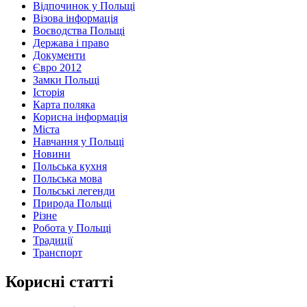
Відпочинок у Польщі
Візова інформація
Воєводства Польщі
Держава і право
Документи
Євро 2012
Замки Польщі
Історія
Карта поляка
Корисна інформація
Міста
Навчання у Польщі
Новини
Польська кухня
Польська мова
Польські легенди
Природа Польщі
Різне
Робота у Польщі
Традиції
Транспорт
Корисні статті