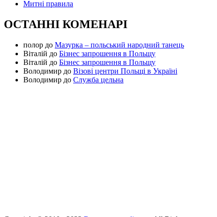
Митні правила
ОСТАННІ КОМЕНАРІ
полор
до
Мазурка – польський народний танець
Віталій
до
Бізнес запрошення в Польщу
Віталій
до
Бізнес запрошення в Польщу
Володимир
до
Візові центри Польщі в Україні
Володимир
до
Служба цельна