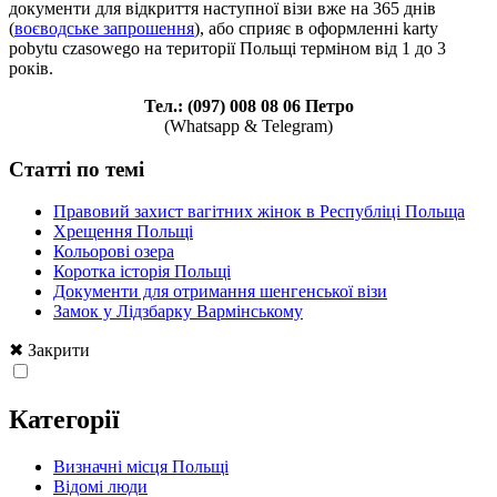
документи для відкриття наступної візи вже на 365 днів
(
воєводське запрошення
), або сприяє в оформленні karty
pobytu czasowego на території Польщі терміном від 1 до 3
років.
Тел.: (097) 008 08 06 Петро
(Whatsapp & Telegram)
Статті по темі
Правовий захист вагітних жінок в Республіці Польща
Хрещення Польщі
Кольорові озера
Коротка історія Польщі
Документи для отримання шенгенської візи
Замок у Лідзбарку Вармінському
✖ Закрити
Категорії
Визначні місця Польщі
Відомі люди