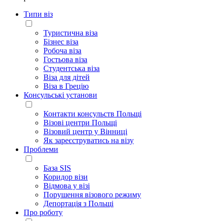
Типи віз
Туристична віза
Бізнес віза
Робоча віза
Гостьова віза
Студентська віза
Віза для дітей
Віза в Грецію
Консульські установи
Контакти консульств Польщі
Візові центри Польщі
Візовий центр у Вінниці
Як зареєструватись на візу
Проблеми
База SIS
Коридор візи
Відмова у візі
Порушення візового режиму
Депортація з Польщі
Про роботу