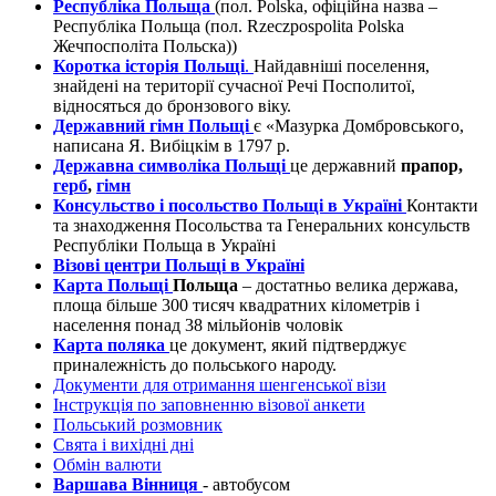
Республіка Польща
(пол. Polska, офіційна назва –
Республіка Польща (пол. Rzeczpospolita Polska
Жечпосполіта Польска))
Коротка історія Польщі
.
Найдавніші поселення,
знайдені на території сучасної Речі Посполитої,
відносяться до бронзового віку.
Державний гімн Польщі
є «Мазурка Домбровського,
написана Я. Вибіцкім в 1797 р.
Державна символіка Польщі
це державний
прапор,
герб
,
гімн
Консульство і посольство Польщі в Україні
Контакти
та знаходження Посольства та Генеральних консульств
Республіки Польща в Україні
Візові центри Польщі в Україні
Карта Польщі
Польща
– достатньо велика держава,
площа більше 300 тисяч квадратних кілометрів і
населення понад 38 мільйонів чоловік
Карта поляка
це документ, який підтверджує
приналежність до польського народу.
Документи для отримання шенгенської візи
Інструкція по заповненню візової анкети
Польський розмовник
Свята і вихідні дні
Обмін валюти
Варшава Вінниця
- автобусом