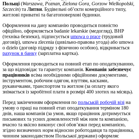
Польщі
(
Warszawa, Poznan, Zielona Gora, Gorzow Wielkopolski,
Szczecin
) та
Литви
. Будівельні об’єкти комерційного типу,
житлові приватні та багатоповерхові будинки.
Оформлення на дану компанію проводиться повністю
офіційно, оформляється badanie lekarskie (медогляд), BHP
(техніка безпеки), підписується
umowa o prace
(трудовий
договір), umowa zlecenia (цивільно-правова угода) або umowa
o dzielo (договір підряду з фізичною особою), відкривається
рахунок в банку
(зарплатна картка).
Оформлення проводиться на повний етап по оподаткуванню,
за що відповідає та гарантує компанія.
Компанія забезпечує
працівників
всіма необхідними офіційними документами,
інструментом, робочим одягом, взуттям, касками,
рукавичками, транспортом та житлом (за оплату якого
знімається із заробітної плати в розмірі 400 злотих на місяць).
Перед закінченням оформлення по
польській робочій візі
на
умову о праці на повний етап оподаткування терміном 180
днів, наша компанія (за умов, якщо працівник дотримується
письмових та усних домовленостей між ним та компанією,
вчасно та якісно виконує свої обов’язки перед компанією,
згідно визначених норм відносин роботодавця та працівника,
чинним законодавством Польської держави) оформляє