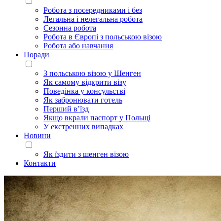
Робота з посередниками і без
Легальна і нелегальна робота
Сезонна робота
Робота в Європі з польською візою
Робота або навчання
Поради
З польською візою у Шенген
Як самому відкрити візу
Поведінка у консульстві
Як забронювати готель
Перший в’їзд
Якщо вкрали паспорт у Польщі
У екстренних випадках
Новини
Як їздити з шенген візою
Контакти