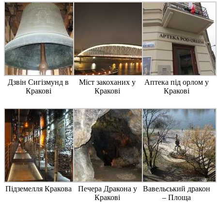
Дзвін Сигізмунд в
Міст закоханих у
Аптека під орлом у
Кракові
Кракові
Кракові
Підземелля Кракова
Печера Дракона у
Вавельський дракон
Кракові
– Площа