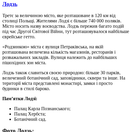
Лодзь
Третє за величиною місто, яке розташоване в 120 км від
столиці Польщі. Жителями Лодзі є більше 740 000 поляків.
Місто носить назву воєводства. Лодзь пережив багато подій
під час Другої Світової Війни, тут розташовувалося найбільше
єврейське гетто.
«Родзинкою» міста є вулиця Петраківська, на якій
розташована величезна кількість магазинів, ресторанів і
розважальних закладів. Вулиця належить до найбільших
пішохідних зон міста.
Лодзь також славиться своєю природою: більше 30 парків,
величезний ботанічний сад, заповідники, сквери та інше. На
території міста представлені монастирі, замки і просто
будинки в стилі бароко.
Пам’ятки
Лодзі:
Палац Карла Познанського;
Палац Хербста;
Ботанічний сад.
Фото Лодзь: