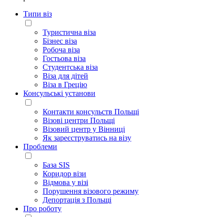
Типи віз
Туристична віза
Бізнес віза
Робоча віза
Гостьова віза
Студентська віза
Віза для дітей
Віза в Грецію
Консульські установи
Контакти консульств Польщі
Візові центри Польщі
Візовий центр у Вінниці
Як зареєструватись на візу
Проблеми
База SIS
Коридор візи
Відмова у візі
Порушення візового режиму
Депортація з Польщі
Про роботу