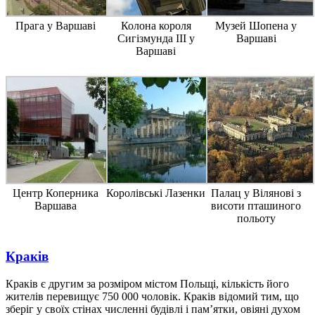
Прага у Варшаві
Колона короля
Музей Шопена у
Сигізмунда III у
Варшаві
Варшаві
Центр Коперника
Королівські Лазенки
Палац у Вілянові з
Варшава
висоти пташиного
польоту
Краків
Краків є другим за розміром містом Польщі, кількість його
жителів перевищує 750 000 чоловік. Краків відомий тим, що
зберіг у своїх стінах численні будівлі і пам’ятки, овіяні духом