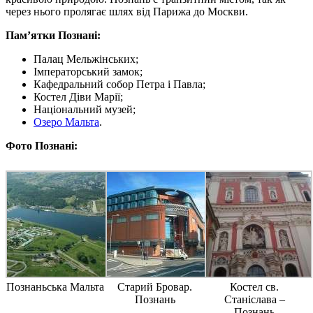
через нього пролягає шлях від Парижа до Москви.
Пам’ятки Познані:
Палац Мельжінських;
Імператорський замок;
Кафедральний собор Петра і Павла;
Костел Діви Марії;
Національний музей;
Озеро Мальта
.
Фото Познані:
Познаньська Мальта
Старий Бровар.
Костел св.
Познань
Станіслава –
Познань