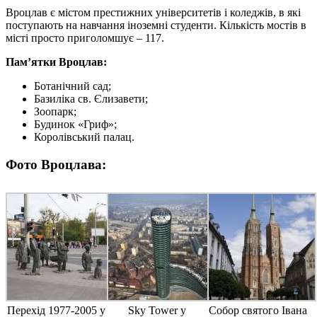
Вроцлав є містом престижних університетів і коледжів, в які
поступають на навчання іноземні студенти. Кількість мостів в
місті просто приголомшує – 117.
Пам’ятки
Вроцлав:
Ботанічний сад;
Базиліка св. Єлизавети;
Зоопарк;
Будинок «Гриф»;
Королівський палац.
Фото Вроцлава:
Перехід 1977-2005 у
Sky Tower у
Собор святого Івана