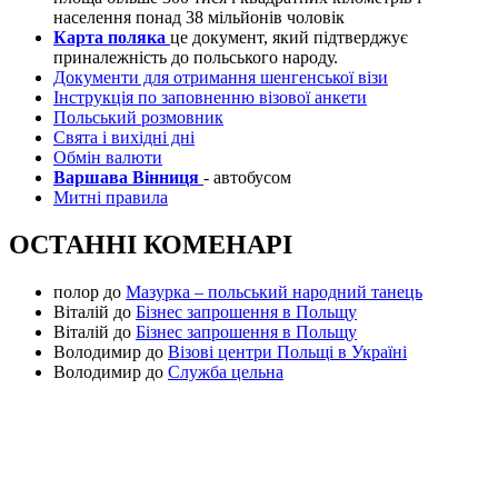
населення понад 38 мільйонів чоловік
Карта поляка
це документ, який підтверджує
приналежність до польського народу.
Документи для отримання шенгенської візи
Інструкція по заповненню візової анкети
Польський розмовник
Свята і вихідні дні
Обмін валюти
Варшава Вінниця
- автобусом
Митні правила
ОСТАННІ КОМЕНАРІ
полор
до
Мазурка – польський народний танець
Віталій
до
Бізнес запрошення в Польщу
Віталій
до
Бізнес запрошення в Польщу
Володимир
до
Візові центри Польщі в Україні
Володимир
до
Служба цельна