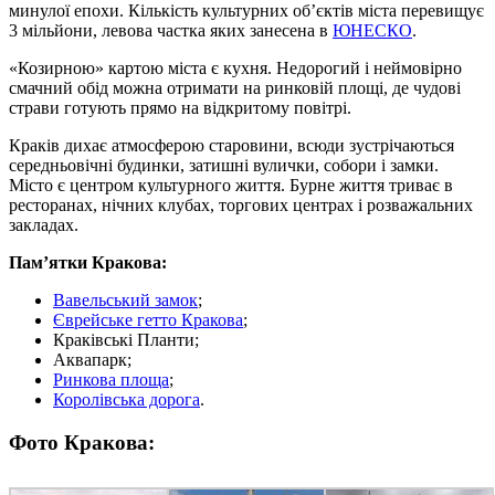
минулої епохи. Кількість культурних об’єктів міста перевищує
3 мільйони, левова частка яких занесена в
ЮНЕСКО
.
«Козирною» картою міста є кухня. Недорогий і неймовірно
смачний обід можна отримати на ринковій площі, де чудові
страви готують прямо на відкритому повітрі.
Краків дихає атмосферою старовини, всюди зустрічаються
середньовічні будинки, затишні вулички, собори і замки.
Місто є центром культурного життя. Бурне життя триває в
ресторанах, нічних клубах, торгових центрах і розважальних
закладах.
Пам’ятки Кракова:
Вавельський замок
;
Єврейське гетто Кракова
;
Краківські Планти;
Аквапарк;
Ринкова площа
;
Королівська дорога
.
Фото Кракова: