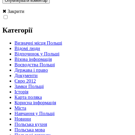
✖ Закрити
Категорії
Визначні місця Польщі
Відомі люди
Відпочинок у Польщі
Візова інформація
Воєводства Польщі
Держава і право
Документи
Євро 2012
Замки Польщі
Історія
Карта поляка
Корисна інформація
Міста
Навчання у Польщі
Новини
Польська кухня
Польська мова