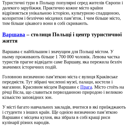
Туристичні тури в Польщу популярні серед жителів Європи і
далекого зарубіжжя. Практично кожне місто країни
відрізняється унікальною історією, культурною спадщиною,
колоритом і безліччю місцевих пам’яток. І чим більше місто,
тим більше цікавого вони в собі скривають.
Варшава
– столиця Польщі і центр туристичної
життя
Варшава є найбільшим і значущим для Польщі містом. У
ньому проживають більше 1 700 000 чоловік. Левова частка
туристів прагне відвідати саме Варшаву, яка пережила безліч
значимих історичних подій.
Головною визначною пам’яткою міста є вулиця Краківське
передмістя. Тут зібрані численні музеї, палаци, костели і
магазини. Красивим місцем Варшави є
Прага
. Місто стоїть на
річці Вісла, що славиться первозданною природою і великою
кількістю заповідних зон.
У місті багато навчальних закладів, вчитися в які приїжджають
і студенти з інших країн. Ще однією визначною пам’яткою
Варшави є місцева кухня, яка зібрала в собі кращі риси
кулінарії різних народів.