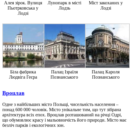
Алея зірок. Вулиця
Лунопарк в місті
Міст закоханих у
Пьотрковська у
Лодзь
Лодзі
Лодзі
Біла фабрика
Палац Ізраїля
Палац Кароля
Людвіга Геєра
Познанського
Познанського
Вроцлав
Одне з найбільших місто Польщі, чисельність населення –
понад 600 000 чоловік. Місто унікальне тим, що тут зібрана
архітектура всіх епох. Вроцлав розташований на річці Одрі,
що обумовлює красу і мальовничість його природи. Місто має
безліч парків і екологічних зон.