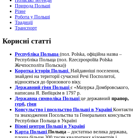
Польські легенди
Природа Польщі
Різне
Робота у Польщі
Традиції
Транспорт
Корисні статті
Республіка Польща
(пол. Polska, офіційна назва –
Республіка Польща (пол. Rzeczpospolita Polska
Жечпосполіта Польска))
Коротка історія Польщі
.
Найдавніші поселення,
знайдені на території сучасної Речі Посполитої,
відносяться до бронзового віку.
Державний гімн Польщі
є «Мазурка Домбровського,
написана Я. Вибіцкім в 1797 р.
Державна символіка Польщі
це державний
прапор,
герб
,
гімн
Консульство і посольство Польщі в Україні
Контакти
та знаходження Посольства та Генеральних консульств
Республіки Польща в Україні
Візові центри Польщі в Україні
Карта Польщі
Польща
– достатньо велика держава,
площа більше 300 тисяч квадратних кілометрів і