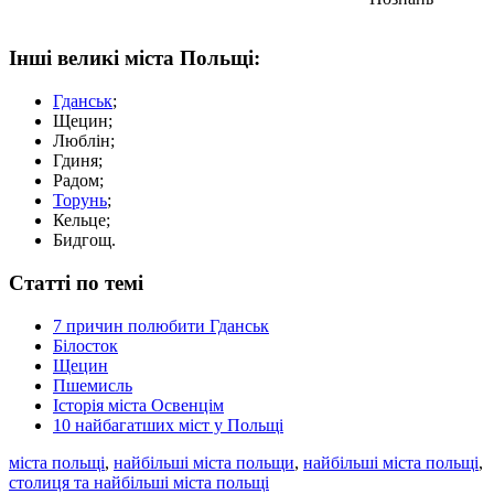
Інші великі міста Польщі:
Гданськ
;
Щецин;
Люблін;
Гдиня;
Радом;
Торунь
;
Кельце;
Бидгощ.
Статті по темі
7 причин полюбити Гданськ
Білосток
Щецин
Пшемисль
Історія міста Освенцім
10 найбагатших міст у Польщі
міста польщі
,
найбільші міста польщи
,
найбільші міста польщі
,
столиця та найбільші міста польщі