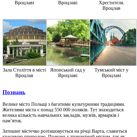
Вроцлаві
Вроцлаві
Хрестителя.
Вроцлав
Зала Століття в місті
Японський сад у
Тумський міст у
Вроцлав
Вроцлаві
Вроцлаві
Познань
Велике місто Польщі з багатими культурними традиціями.
Жителями міста є понад 550 000 поляків. Тут знаходиться
велика кількість навчальних закладів, музеїв, ярмарків і
пам’яток.
Затишне містечко розташовується на річці Варта, славиться
красивою природою. Познань є транзитний містом, так як