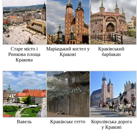
Старе місто і
Маріацький костел у
Краківський
Ринкова площа
Кракові
барбакан
Кракова
Вавель
Краківське гетто
Королівська дорога
у Кракові