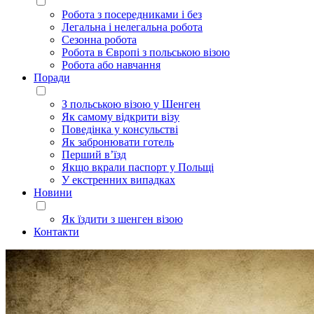
Робота з посередниками і без
Легальна і нелегальна робота
Сезонна робота
Робота в Європі з польською візою
Робота або навчання
Поради
З польською візою у Шенген
Як самому відкрити візу
Поведінка у консульстві
Як забронювати готель
Перший в’їзд
Якщо вкрали паспорт у Польщі
У екстренних випадках
Новини
Як їздити з шенген візою
Контакти