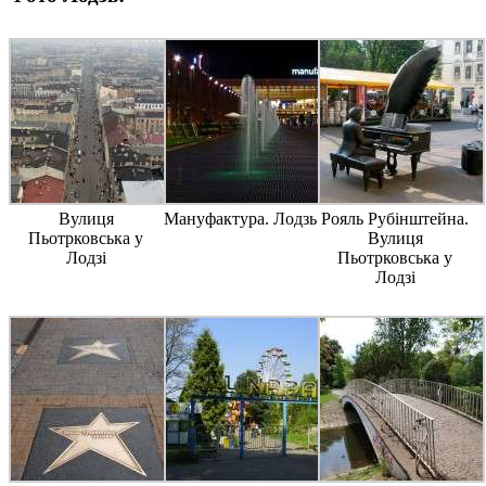
Вулиця
Мануфактура. Лодзь
Рояль Рубінштейна.
Пьотрковська у
Вулиця
Лодзі
Пьотрковська у
Лодзі