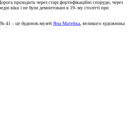
Дорога проходить через старі фортифікаційні споруди, через
едні віки і не були демонтовані в 19- му столітті при
к № 41 – це будинок-музей
Яна Матейка
, великого художника