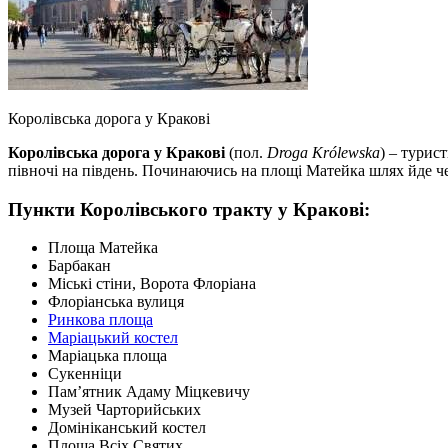
Королівська дорога у Кракові
Королівська дорога у Кракові
(пол.
Droga Królewska
) – турис
півночі на південь. Починаючись на площі Матейка шлях йде че
Пункти Королівського тракту у Кракові:
Площа Матейка
Барбакан
Міські стіни, Ворота Флоріана
Флоріанська вулиця
Ринкова площа
Маріацький костел
Маріацька площа
Сукенніци
Пам’ятник Адаму Міцкевичу
Музей Чарторийських
Домініканський костел
Площа Всіх Святих