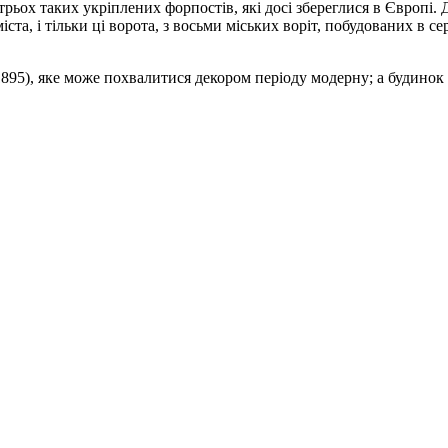
рьох таких укріплених форпостів, які досі збереглися в Європі. 
та, і тільки ці ворота, з восьми міських воріт, побудованих в сер
 1895), яке може похвалитися декором періоду модерну; а будино