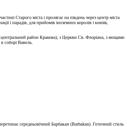
частині Старого міста і пролягає на південь через центр міста
ії і парадів, для прийомів іноземних королів і князів,
р центральний район Кракова), з Церкви Св. Флоріана, з мощами
в соборі Вавель.
 перетинає середньовічний Барбакан (Barbakan). Готичний стиль