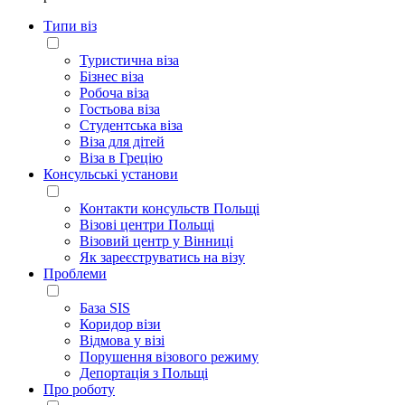
Типи віз
Туристична віза
Бізнес віза
Робоча віза
Гостьова віза
Студентська віза
Віза для дітей
Віза в Грецію
Консульські установи
Контакти консульств Польщі
Візові центри Польщі
Візовий центр у Вінниці
Як зареєструватись на візу
Проблеми
База SIS
Коридор візи
Відмова у візі
Порушення візового режиму
Депортація з Польщі
Про роботу