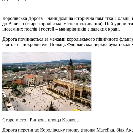
Королівська Дорога – найвідоміша історична пам’ятка Польщі, і 
до Вавелю (старе королівське місце проживання). Цей урочистий
іноземних послів і гостей – мандрівників з далеких країн.
Дорога починається за межами королівського північного флангу 
святого – покровителя Польщі. Флоріанська церква була також 
Старе місто і Ринкова площа Кракова
Дорога перетинає Королівську площу (площа Матейка, біля Акад