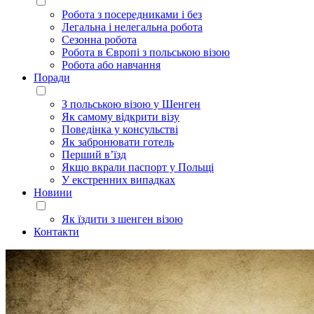
Робота з посередниками і без
Легальна і нелегальна робота
Сезонна робота
Робота в Європі з польською візою
Робота або навчання
Поради
З польською візою у Шенген
Як самому відкрити візу
Поведінка у консульстві
Як забронювати готель
Перший в’їзд
Якщо вкрали паспорт у Польщі
У екстренних випадках
Новини
Як їздити з шенген візою
Контакти