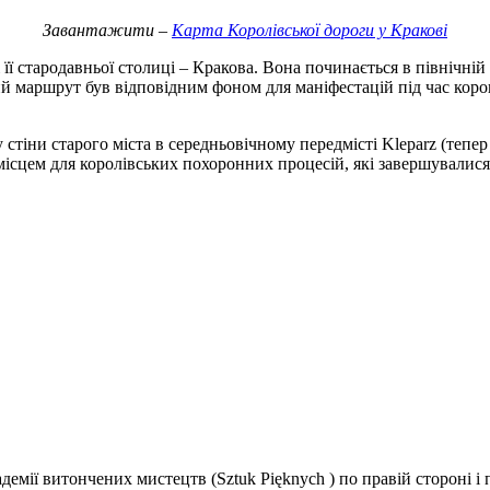
Завантажити –
Карта Королівської дороги у Кракові
її стародавньої столиці – Кракова. Вона починається в північній 
 маршрут був відповідним фоном для маніфестацій під час коронац
стіни старого міста в середньовічному передмісті Kleparz (тепе
місцем для королівських похоронних процесій, які завершувалися 
емії витончених мистецтв (Sztuk Pięknych ) по правій стороні і