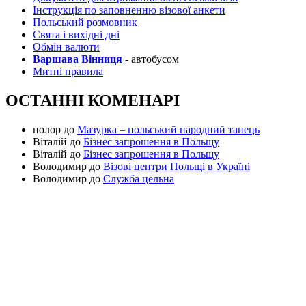
Інструкція по заповненню візової анкети
Польський розмовник
Свята і вихідні дні
Обмін валюти
Варшава Вінниця
- автобусом
Митні правила
ОСТАННІ КОМЕНАРІ
полор
до
Мазурка – польський народний танець
Віталій
до
Бізнес запрошення в Польщу
Віталій
до
Бізнес запрошення в Польщу
Володимир
до
Візові центри Польщі в Україні
Володимир
до
Служба цельна