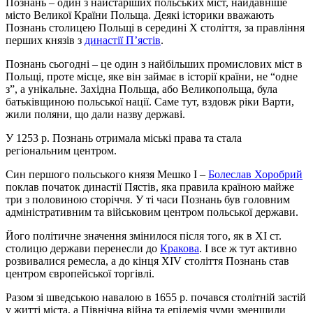
Познань – один з найстаріших польських міст, найдавніше
місто Великої Країни Польща. Деякі історики вважають
Познань столицею Польщі в середині X століття, за правління
перших князів з
династії П’ястів
.
Познань сьогодні – це один з найбільших промислових міст в
Польщі, проте місце, яке він займає в історії країни, не “одне
з”, а унікальне. Західна Польща, або Великопольща, була
батьківщиною польської нації. Саме тут, вздовж ріки Варти,
жили поляни, що дали назву державі.
У 1253 р. Познань отримала міські права та стала
регіональним центром.
Син першого польського князя Мешко I –
Болеслав Хоробрий
поклав початок династії Пястів, яка правила країною майже
три з половиною сторіччя. У ті часи Познань був головним
адміністративним та військовим центром польської держави.
Його політичне значення змінилося після того, як в XI ст.
столицю держави перенесли до
Кракова
. І все ж тут активно
розвивалися ремесла, а до кінця XIV століття Познань став
центром європейської торгівлі.
Разом зі шведською навалою в 1655 р. почався столітній застій
у житті міста, а Північна війна та епідемія чуми зменшили