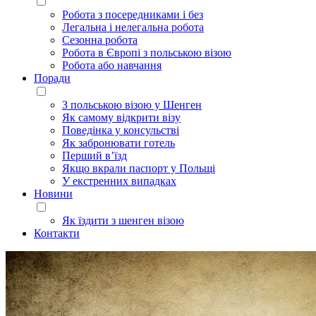
Робота з посередниками і без
Легальна і нелегальна робота
Сезонна робота
Робота в Європі з польською візою
Робота або навчання
Поради
З польською візою у Шенген
Як самому відкрити візу
Поведінка у консульстві
Як забронювати готель
Перший в’їзд
Якщо вкрали паспорт у Польщі
У екстренних випадках
Новини
Як їздити з шенген візою
Контакти