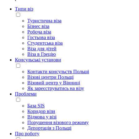
Типи віз
Туристична віза
Бізнес віза
Робоча віза
Гостьова віза
Студентська віза
Віза для дітей
Віза в Грецію
Консульські установи
Контакти консульств Польщі
Візові центри Польщі
Візовий центр у Вінниці
Як зареєструватись на візу
Проблеми
База SIS
Коридор візи
Відмова у візі
Порушення візового режиму
Депортація з Польщі
Про роботу