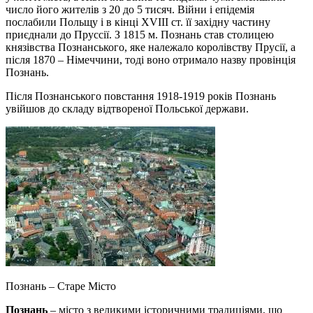
число його жителів з 20 до 5 тисяч. Війни і епідемія
послабили Польщу і в кінці XVIII ст. її західну частину
приєднали до Пруссії. З 1815 м. Познань став столицею
князівства Познанського, яке належало королівству Прусії, а
після 1870 – Німеччини, тоді воно отримало назву провінція
Познань.
Після Познанського повстання 1918-1919 років Познань
увійшов до складу відтвореної Польської держави.
Познань – Старе Місто
Познань
– місто з великими історичними традиціями, що