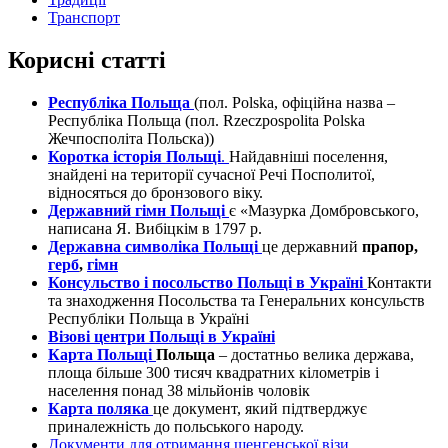
Транспорт
Корисні статті
Республіка Польща
(пол. Polska, офіційна назва –
Республіка Польща (пол. Rzeczpospolita Polska
Жечпосполіта Польска))
Коротка історія Польщі
.
Найдавніші поселення,
знайдені на території сучасної Речі Посполитої,
відносяться до бронзового віку.
Державний гімн Польщі
є «Мазурка Домбровського,
написана Я. Вибіцкім в 1797 р.
Державна символіка Польщі
це державний
прапор,
герб
,
гімн
Консульство і посольство Польщі в Україні
Контакти
та знаходження Посольства та Генеральних консульств
Республіки Польща в Україні
Візові центри Польщі в Україні
Карта Польщі
Польща
– достатньо велика держава,
площа більше 300 тисяч квадратних кілометрів і
населення понад 38 мільйонів чоловік
Карта поляка
це документ, який підтверджує
приналежність до польського народу.
Документи для отримання шенгенської візи