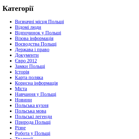
Категорії
Визначні місця Польщі
Відомі люди
Відпочинок у Польщі
Візова інформація
Воєводства Польщі
Держава і право
Документи
Євро 2012
Замки Польщі
Історія
Карта поляка
Корисна інформація
Міста
Навчання у Польщі
Новини
Польська кухня
Польська мова
Польські легенди
Природа Польщі
Різне
Робота у Польщі
Традиції