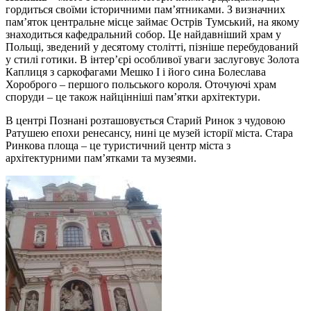
гордиться своїми історичними пам’ятниками. З визначних
пам’яток центральне місце займає Острів Тумський, на якому
знаходиться кафедральний собор. Це найдавніший храм у
Польщі, зведений у десятому столітті, пізніше перебудований
у стилі готики. В інтер’єрі особливої уваги заслуговує Золота
Каплиця з саркофагами Мешко I і його сина Болеслава
Хороброго – першого польського короля. Оточуючі храм
споруди – це також найцінніші пам’ятки архітектури.
В центрі Познані розташовується Старий Ринок з чудовою
Ратушею епохи ренесансу, нині це музей історії міста. Стара
Ринкова площа – це туристичний центр міста з
архітектурними пам’ятками та музеями.