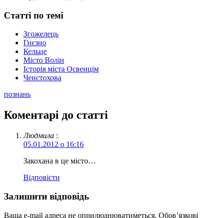
Статті по темі
Згожелець
Гнєзно
Кельце
Місто Волін
Історія міста Освенцім
Ченстохова
познань
Коментарі до статті
Людмила
:
05.01.2012 о 16:16
Закохана в це місто…
Відповіcти
Залишити відповідь
Ваша e-mail адреса не оприлюднюватиметься.
Обов’язкові