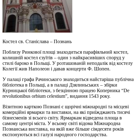
Костел св. Станіслава – Познань
Поблизу Ринкової площі знаходиться парафіяльний костел,
колишній костел єзуїтів – один з найкрасивіших споруд у
стилі бароко в Польщі. У розташованій неподалік від костелу
Колегії жив Наполеон і давав концерти Ф. Шопен.
У палаці графа Рачинського знаходиться найстаріша публічна
бібліотека в Польщі, а в палаці Дзялиньських – збірки
Курницької бібліотеки, з безцінною працею Коперника “De
revolutionibus orbium celestium”, видання 1543 року.
Візитною карткою Познані є щорічні міжнародні та місцеві
комерційні ярмарки та виставки, на які приїжджають тисячі
бізнесменів зі всього світу. Ярмаркам відведена площа в
самому центрі міста. У всьому світі відома Міжнародна
Познанська виставка, на якій вже більше сімдесяти років
експонуються всі галузі народного господарства.