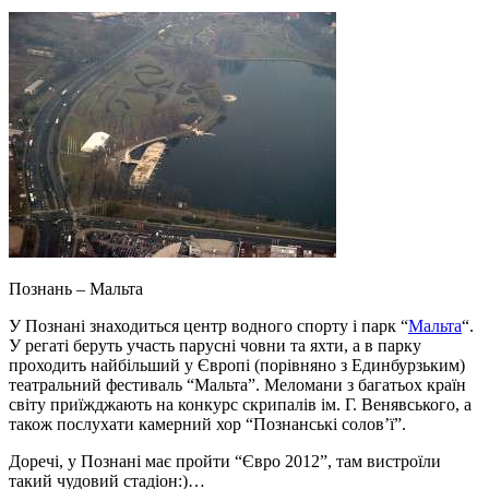
Познань – Мальта
У Познані знаходиться центр водного спорту і парк “
Мальта
“.
У регаті беруть участь парусні човни та яхти, а в парку
проходить найбільший у Європі (порівняно з Единбурзьким)
театральний фестиваль “Мальта”. Меломани з багатьох країн
світу приїжджають на конкурс скрипалів ім. Г. Венявського, а
також послухати камерний хор “Познанські солов’ї”.
Доречі, у Познані має пройти “Євро 2012”, там вистроїли
такий чудовий стадіон:)…