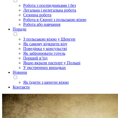
Робота з посередниками і без
Легальна і нелегальна робота
Сезонна робота
Робота в Європі з польською візою
Робота або навчання
Поради
З польською візою у Шенген
Як самому відкрити візу
Поведінка у консульстві
Як забронювати готель
Перший в’їзд
Якщо вкрали паспорт у Польщі
У екстренних випадках
Новини
Як їздити з шенген візою
Контакти