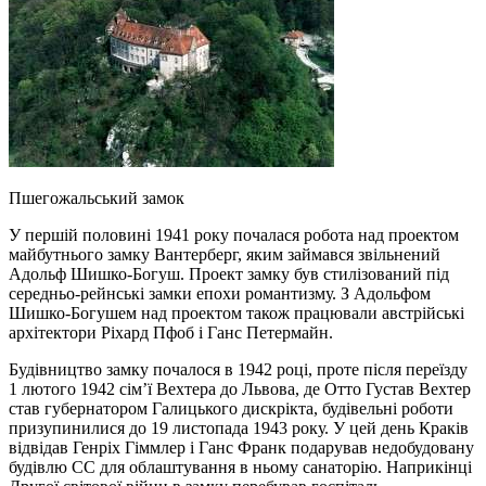
Пшегожальський замок
У першій половині 1941 року почалася робота над проектом
майбутнього замку Вантерберг, яким займався звільнений
Адольф Шишко-Богуш. Проект замку був стилізований під
середньо-рейнські замки епохи романтизму. З Адольфом
Шишко-Богушем над проектом також працювали австрійські
архітектори Ріхард Пфоб і Ганс Петермайн.
Будівництво замку почалося в 1942 році, проте після переїзду
1 лютого 1942 сім’ї Вехтера до Львова, де Отто Густав Вехтер
став губернатором Галицького дискрікта, будівельні роботи
призупинилися до 19 листопада 1943 року. У цей день Краків
відвідав Генріх Гіммлер і Ганс Франк подарував недобудовану
будівлю СС для облаштування в ньому санаторію. Наприкінці