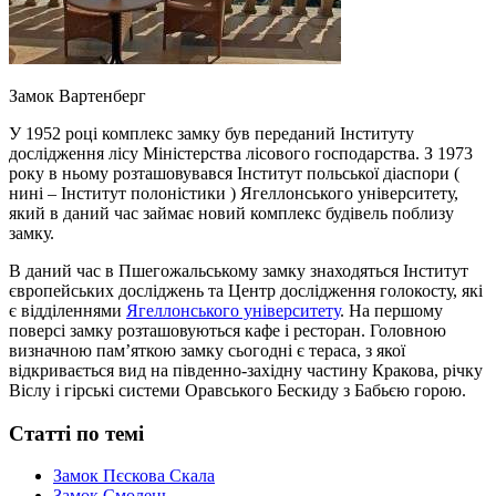
Замок Вартенберг
У 1952 році комплекс замку був переданий Інституту
дослідження лісу Міністерства лісового господарства. З 1973
року в ньому розташовувався Інститут польської діаспори (
нині – Інститут полоністики ) Ягеллонського університету,
який в даний час займає новий комплекс будівель поблизу
замку.
В даний час в Пшегожальському замку знаходяться Інститут
європейських досліджень та Центр дослідження голокосту, які
є відділеннями
Ягеллонського університету
. На першому
поверсі замку розташовуються кафе і ресторан. Головною
визначною пам’яткою замку сьогодні є тераса, з якої
відкривається вид на південно-західну частину Кракова, річку
Віслу і гірські системи Оравського Бескиду з Бабьєю горою.
Статті по темі
Замок Пєскова Скала
Замок Смолень