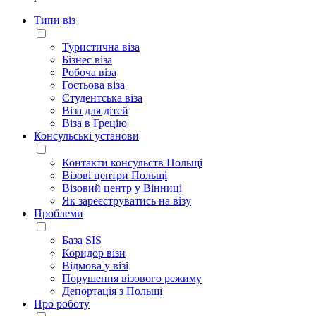
Типи віз
Туристична віза
Бізнес віза
Робоча віза
Гостьова віза
Студентська віза
Віза для дітей
Віза в Грецію
Консульські установи
Контакти консульств Польщі
Візові центри Польщі
Візовий центр у Вінниці
Як зареєструватись на візу
Проблеми
База SIS
Коридор візи
Відмова у візі
Порушення візового режиму
Депортація з Польщі
Про роботу