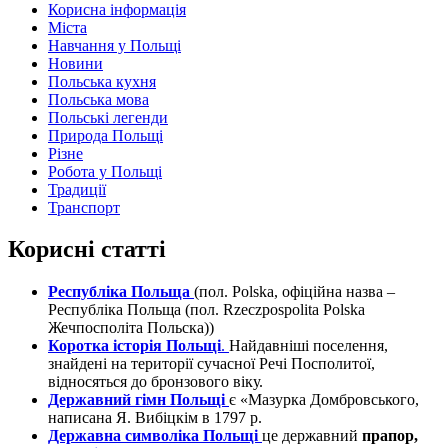
Корисна інформація
Міста
Навчання у Польщі
Новини
Польська кухня
Польська мова
Польські легенди
Природа Польщі
Різне
Робота у Польщі
Традиції
Транспорт
Корисні статті
Республіка Польща
(пол. Polska, офіційна назва –
Республіка Польща (пол. Rzeczpospolita Polska
Жечпосполіта Польска))
Коротка історія Польщі
.
Найдавніші поселення,
знайдені на території сучасної Речі Посполитої,
відносяться до бронзового віку.
Державний гімн Польщі
є «Мазурка Домбровського,
написана Я. Вибіцкім в 1797 р.
Державна символіка Польщі
це державний
прапор,