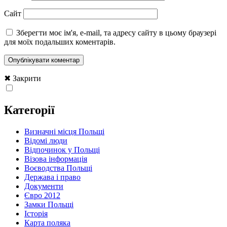
Сайт
Зберегти моє ім'я, e-mail, та адресу сайту в цьому браузері
для моїх подальших коментарів.
✖ Закрити
Категорії
Визначні місця Польщі
Відомі люди
Відпочинок у Польщі
Візова інформація
Воєводства Польщі
Держава і право
Документи
Євро 2012
Замки Польщі
Історія
Карта поляка