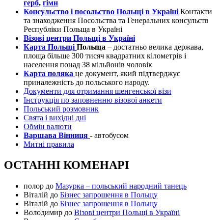
герб
,
гімн
Консульство і посольство Польщі в Україні
Контакти
та знаходження Посольства та Генеральних консульств
Республіки Польща в Україні
Візові центри Польщі в Україні
Карта Польщі
Польща
– достатньо велика держава,
площа більше 300 тисяч квадратних кілометрів і
населення понад 38 мільйонів чоловік
Карта поляка
це документ, який підтверджує
приналежність до польського народу.
Документи для отримання шенгенської візи
Інструкція по заповненню візової анкети
Польський розмовник
Свята і вихідні дні
Обмін валюти
Варшава Вінниця
- автобусом
Митні правила
ОСТАННІ КОМЕНАРІ
полор
до
Мазурка – польський народний танець
Віталій
до
Бізнес запрошення в Польщу
Віталій
до
Бізнес запрошення в Польщу
Володимир
до
Візові центри Польщі в Україні