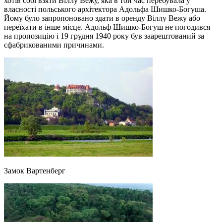
хотів собі взяти Віллу Вежу, яка в той час перебувала у
власності польського архітектора Адольфа Шишко-Богуша.
Йому було запропоновано здати в оренду Віллу Вежу або
переїхати в інше місце. Адольф Шишко-Богуш не погодився
на пропозицію і 19 грудня 1940 року був заарештований за
сфабрикованими причинами.
Замок Вартенберг