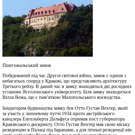
Пшегожальський замок
Побудований під час Другої світової війни, замок є одним з
небагатьох споруд у Кракові, що представляють архітектуру
Третього рейху. В даний час в замку знаходяться дві дослідних
установи Ягеллонського університету. Біля замку знаходиться
Вілла Вежа, що є пам’яткою Малопольського воєводства.
Ініціатором будівництва замку був Отто Густав Вехтер, який
за участь у липневому путчі 1934 проти австрійського
канцлера Енгельберта Дольфуса отримав пост губернатора
Краківського дискрикту. Отто Густав Вехтер мав свою міську
резиденцію в Палаці під баранами, а для літньої резиденції він