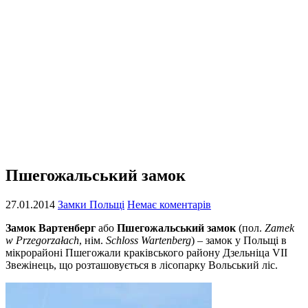
Пшегожальський замок
27.01.2014
Замки Польщі
Немає коментарів
Замок Вартенберг
або
Пшегожальський замок
(пол.
Zamek
w Przegorzałach
, нім.
Schloss Wartenberg
) – замок у Польщі в
мікрорайоні Пшегожали краківського району Дзельніца VII
Звежінець, що розташовується в лісопарку Вольський ліс.