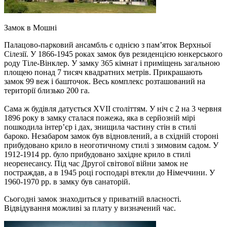
Замок в Мошні
Палацово-парковий ансамбль є однією з пам’яток Верхньої
Сілезії. У 1866-1945 роках замок був резиденцією юнкерського
роду Тіле-Вінклер. У замку 365 кімнат і приміщень загальною
площею понад 7 тисяч квадратних метрів. Прикрашають
замок 99 веж і башточок. Весь комплекс розташований на
території близько 200 га.
Сама ж будівля датується XVII століттям. У ніч c 2 на 3 червня
1896 року в замку сталася пожежа, яка в серйозній мірі
пошкодила інтер’єр і дах, знищила частину стін в стилі
бароко. Незабаром замок був відновлений, а в східній стороні
прибудовано крило в неоготичному стилі з зимовим садом. У
1912-1914 рр. було прибудовано західне крило в стилі
неоренесансу. Під час Другої світової війни замок не
постраждав, а в 1945 році господарі втекли до Німеччини. У
1960-1970 рр. в замку був санаторій.
Сьогодні замок знаходиться у приватній власності.
Відвідування можливі за плату у визначений час.