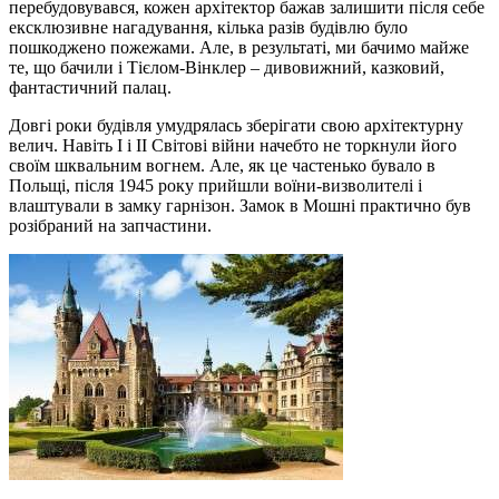
перебудовувався, кожен архітектор бажав залишити після себе
ексклюзивне нагадування, кілька разів будівлю було
пошкоджено пожежами. Але, в результаті, ми бачимо майже
те, що бачили і Тієлом-Вінклер – дивовижний, казковий,
фантастичний палац.
Довгі роки будівля умудрялась зберігати свою архітектурну
велич. Навіть I і II Світові війни начебто не торкнули його
своїм шквальним вогнем. Але, як це частенько бувало в
Польщі, після 1945 року прийшли воїни-визволителі і
влаштували в замку гарнізон. Замок в Мошні практично був
розібраний на запчастини.