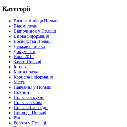
Категорії
Визначні місця Польщі
Відомі люди
Відпочинок у Польщі
Візова інформація
Воєводства Польщі
Держава і право
Документи
Євро 2012
Замки Польщі
Історія
Карта поляка
Корисна інформація
Міста
Навчання у Польщі
Новини
Польська кухня
Польська мова
Польські легенди
Природа Польщі
Різне
Робота у Польщі