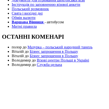
Документи для отримання шенгенської візи
Інструкція по заповненню візової анкети
Польський розмовник
Свята і вихідні дні
Обмін валюти
Варшава Вінниця
- автобусом
Митні правила
ОСТАННІ КОМЕНАРІ
полор
до
Мазурка – польський народний танець
Віталій
до
Бізнес запрошення в Польщу
Віталій
до
Бізнес запрошення в Польщу
Володимир
до
Візові центри Польщі в Україні
Володимир
до
Служба цельна