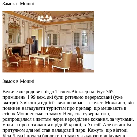
Замок в Мошні
Замок в Мошні
Величезне родове гніздо Тієлом-Вінклер налічує 365
приміщень. І 99 веж, які були ретельно перераховані (уже
вкотре). З віконця однієї з веж визирає… скелет. Можливо, він
повинен нагадувати туристам про примар, що мешкають в
стінах Мошненського замку. Нещасна гувернантка,
розпрощалася з життям через нерозділене кохання, за чутками,
молила про поховання в рідній країні, в Англії. Але останнім
притулком для неї став палацовий парк. Кажуть, що відтоді
Біла Дама і почала бродити по замку, лякаючи відвідувачів