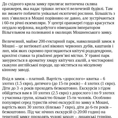
До східного крила замку прилягає витончена скляна
оранжерея, яка надає трішки легкості величезній будівлі. Там
ви зможете побачити унікальні екзотичні рослини. Більшість з
них з’явилися в Мошні порівняно не давно, але зустрічаються
і 60-ти річні екземпляри. У центрі оранжереї гордо красується
опудало муфлона, видобутого німецьким імператором
Вільгельмом на полюванні в околицях Мошненського замку.
Величезний, майже 200-гектарний парк, навколишній замок в
Мошні – це витіюваті алеї вікових червоних дубів, каштанів і
лип, між яких скромно проглядаються квітучі рододендрони,
крихітні ставки та різьблені дерев’яні містки. У травні парк
занурюється в ароматну хмару квітучих азалій, а чистокровні
скакуни англійської породи, що містяться на місцевому
кінному заводі.
Вхід в замок – платний. Вартість «дорослого» квитка – 6
злотих (1.5 євро), дитячого (до 15-ти років) – 4 злотих (1 євро).
Діти до 3 -х років проходять безкоштовно. Екскурсія з гідом
обійдеться вам в 10 злотих (2.5 євро) з дорослого і по 9 злотих
з учасника групи, кількістю більше 15-ти чоловік. Особливо
популярні серед туристів нічні екскурсії по замку в Мошні,
вартість яких 30 злотих (близько 7 євро), діти до 6-ти років –
безкоштовно. Під час нічних екскурсій (з 20:00 годин) на
території замку проходять чудові заходу – лицарські турніри,