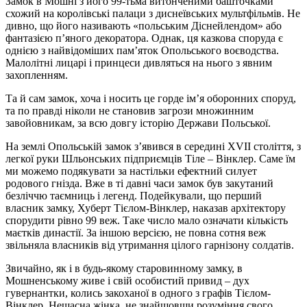
Замок в Мошні з його 99-тьма витонченими башточками
схожий на королівські палаци з диснеївських мультфільмів. Не
дивно, що його називають «польським Діснейлендом» або
фантазією п’яного декоратора. Однак, ця казкова споруда є
однією з найвідоміших пам’яток Опольського воєводства.
Малолітні лицарі і принцеси дивляться на нього з явним
захопленням.
Та й сам замок, хоча і носить це горде ім’я оборонних споруд,
та по правді ніколи не становив загрози множинним
завойовникам, за всю довгу історію Держави Польської.
На землі Опольській замок з’явився в середині XVII століття, з
легкої руки Шльонських підприємців Тіле – Вінклер. Саме їм
ми можемо подякувати за настільки ефектний силует
родового гнізда. Вже в ті давні часи замок був закутаний
безліччю таємниць і легенд. Подейкували, що перший
власник замку, Хуберт Тієлом-Вінклер, наказав архітектору
спорудити рівно 99 веж. Таке число мало означати кількість
маєтків династії. За іншою версією, не повна сотня веж
звільняла власників від утримання цілого гарнізону солдатів.
Звичайно, як і в будь-якому старовинному замку, в
Мошненському живе і свій особистий привид – дух
гувернантки, колись закоханої в одного з графів Тієлом-
Вінклер. Нещасна жінка, не знайшовши розуміння свого