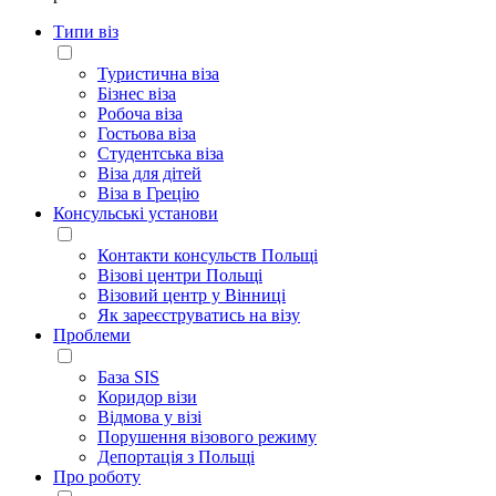
Типи віз
Туристична віза
Бізнес віза
Робоча віза
Гостьова віза
Студентська віза
Віза для дітей
Віза в Грецію
Консульські установи
Контакти консульств Польщі
Візові центри Польщі
Візовий центр у Вінниці
Як зареєструватись на візу
Проблеми
База SIS
Коридор візи
Відмова у візі
Порушення візового режиму
Депортація з Польщі
Про роботу