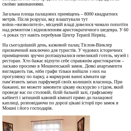
своїми завиваннями.
Загальна площа палацових приміщень – 8000 квадратних
метрів. Після розрухи, яку влаштували тут
воїни-«визволителі», місцевій владі довелося чимало попотіти
над ремонтом і відновленням аристократичного шедевра. У 60
-х роках тут навіть перебував Центр Терапії Нервіц.
На сьогоднішній день, казковий палац Тієлом-Вінклер
призначений виключно для туристів. У чудових історичних
приміщеннях зручно розташувалися невеликий готель, музей і
ресторан. Хто бажає відчути себе справжнім аристократом –
ласкаво просимо в Мошненський замок. Деякі апартаменти
виглядають так, ніби графи тільки вийшли з них на
прогулянку по парку, а мармурові ванні кімнати ще
пам’ятають запах парфумерії своїх колишніх власниць. При
бажанні, ви можете замовити цікаву екскурсію з гідом, який
проведе вас по столовій, білій бальній залі, графському
кабінеті і затишній кавовій кімнаті прямо до палацової
каплиці, розповідаючи по дорозі цікаві історії про замок в
Мошні і його господарів.