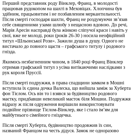
Перший представник роду Вінклер, Франц, в молодості
працював рудокопом на шахті в Меховіцах. Хлопчина був
здібним, працьовитим і не позбавленим меркантильності.
Після смерті господаря шахти, Франц не роздумуючи зв’язав
себе священними узами шлюбу з нещасною вдовою. До речі,
Марія Аресін насправді була жінкою сліпучої краси і навіть у
свої, вже не молоді, роки (років 26-30 ) носила неофіційний
титул «Шльонської Рози». Зажили душа в душу. Одного не
вистачало до повного щастя – графського титулу і родового
гнізда.
Якимось незбагненним чином, в 1840 році Франц Вінклер
отримав графський титул з усіма витікаючими наслідками з
рук короля Пруссії.
Після смерті подружжя, в права спадщини замком в Мошні
вступила їх єдина дочка Валеска, що вийшла заміж за Хуберта
фон Тієлом. Ось він то і взявся за будівництво родового
маєтку, придбавши невеликий маєток біля Мошни. Подружжя
відразу ж після одруження вирішили використовувати
подвійне прізвище Тієлом-Вінклер, яке і стало ім’ям для
майбутнього сімейного гніздечка.
Після смерті Хуберта, будівництво продовжив їх син,
названий Францом на честь дідуся. Замок не одноразово