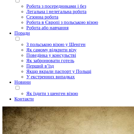
Робота з посередниками і без
Легальна і нелегальна робота
Сезонна робота
Робота в Європі з польською візою
Робота або навчання
Поради
З польською візою у Шенген
Як самому відкрити візу
Поведінка у консульстві
Як забронювати готель
Перший в’їзд
Якщо вкрали паспорт у Польщі
У екстренних випадках
Новини
Як їздити з шенген візою
Контакти