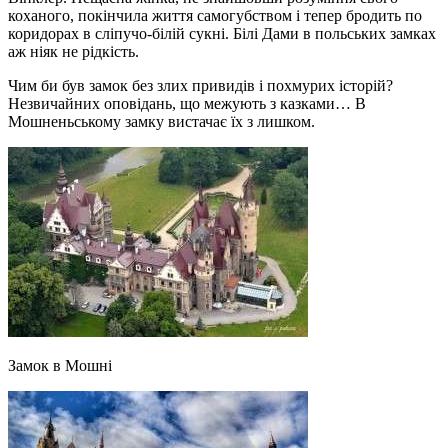
коханого, покінчила життя самогубством і тепер бродить по
коридорах в сліпучо-білій сукні. Білі Дами в польських замках
аж ніяк не рідкість.
Чим би був замок без злих привидів і похмурих історій?
Незвичайних оповідань, що межують з казками… В
Мошненьському замку вистачає їх з лишком.
Замок в Мошні