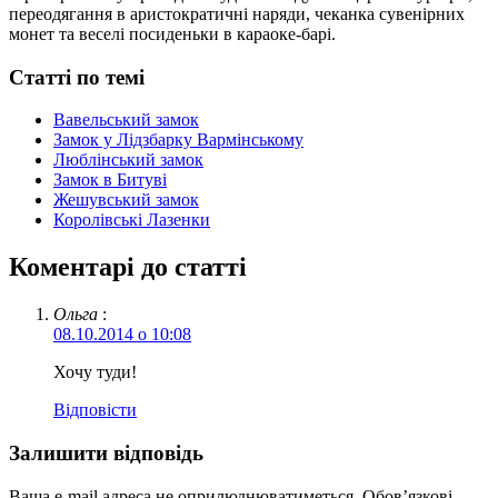
переодягання в аристократичні наряди, чеканка сувенірних
монет та веселі посиденьки в караоке-барі.
Статті по темі
Вавельський замок
Замок у Лідзбарку Вармінському
Люблінський замок
Замок в Битуві
Жешувський замок
Королівські Лазенки
Коментарі до статті
Ольга
:
08.10.2014 о 10:08
Хочу туди!
Відповіcти
Залишити відповідь
Ваша e-mail адреса не оприлюднюватиметься.
Обов’язкові