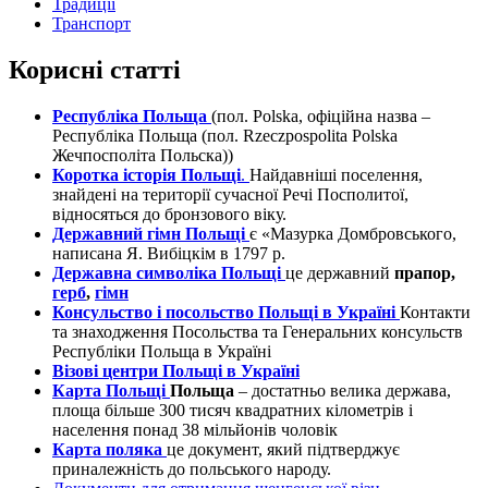
Традиції
Транспорт
Корисні статті
Республіка Польща
(пол. Polska, офіційна назва –
Республіка Польща (пол. Rzeczpospolita Polska
Жечпосполіта Польска))
Коротка історія Польщі
.
Найдавніші поселення,
знайдені на території сучасної Речі Посполитої,
відносяться до бронзового віку.
Державний гімн Польщі
є «Мазурка Домбровського,
написана Я. Вибіцкім в 1797 р.
Державна символіка Польщі
це державний
прапор,
герб
,
гімн
Консульство і посольство Польщі в Україні
Контакти
та знаходження Посольства та Генеральних консульств
Республіки Польща в Україні
Візові центри Польщі в Україні
Карта Польщі
Польща
– достатньо велика держава,
площа більше 300 тисяч квадратних кілометрів і
населення понад 38 мільйонів чоловік
Карта поляка
це документ, який підтверджує
приналежність до польського народу.