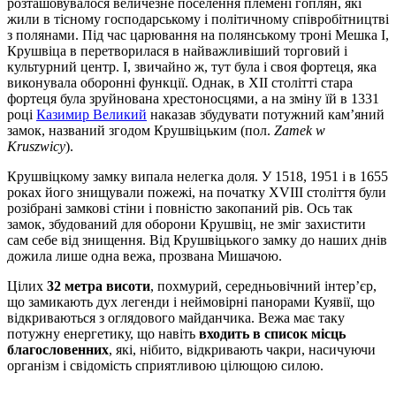
розташовувалося величезне поселення племені гоплян, які
жили в тісному господарському і політичному співробітництві
з полянами. Під час царювання на полянському троні Мешка I,
Крушвіца в перетворилася в найважливіший торговий і
культурний центр. І, звичайно ж, тут була і своя фортеця, яка
виконувала оборонні функції. Однак, в XII столітті стара
фортеця була зруйнована хрестоносцями, а на зміну їй в 1331
році
Казимир Великий
наказав збудувати потужний кам’яний
замок, названий згодом Крушвіцьким (пол.
Zamek w
Kruszwicy
).
Крушвіцкому замку випала нелегка доля. У 1518, 1951 і в 1655
роках його знищували пожежі, на початку XVIII століття були
розібрані замкові стіни і повністю закопаний рів. Ось так
замок, збудований для оборони Крушвіц, не зміг захистити
сам себе від знищення. Від Крушвіцького замку до наших днів
дожила лише одна вежа, прозвана Мишачою.
Цілих
32 метра висоти
, похмурий, середньовічний інтер’єр,
що замикають дух легенди і неймовірні панорами Куявії, що
відкриваються з оглядового майданчика. Вежа має таку
потужну енергетику, що навіть
входить в список місць
благословенних
, які, нібито, відкривають чакри, насичуючи
організм і свідомість сприятливою цілющою силою.