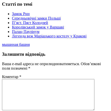
Статті по темі
Замок Рин
Середньовічні замки Польщі
П’яст. Пяст Колодзей
Королівський замок у Варшаві
Палац Паулінум
Легенда веж Маріацького костелу у Кракові
мышиная башня
Залишити відповідь
Ваша e-mail адреса не оприлюднюватиметься.
Обов’язкові
поля позначені
*
Коментар
*