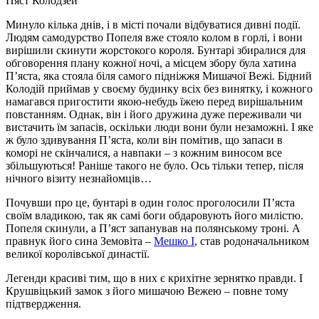
Пяст Колодзей
Минуло кілька днів, і в місті почали відбуватися дивні події.
Людям самодурство Попеля вже стояло колом в горлі, і вони
вирішили скинути жорстокого короля. Бунтарі збиралися для
обговорення плану кожної ночі, а місцем збору була хатина
П’яста, яка стояла біля самого підніжжя Мишачої Вежі. Бідний
Колодій приймав у своєму будинку всіх без винятку, і кожного
намагався пригостити якою-небудь їжею перед вирішальним
повстанням. Однак, він і його дружина дуже переживали чи
вистачить їм запасів, оскільки люди вони були незаможні. І яке
ж було здивування П’яста, коли він помітив, що запаси в
коморі не скінчалися, а навпаки – з кожним виносом все
збільшуються! Раніше такого не було. Ось тільки тепер, після
нічного візиту незнайомців…
Почувши про це, бунтарі в один голос проголосили П’яста
своїм владикою, так як самі боги обдаровують його милістю.
Попеля скинули, а П’яст запанував на полянському троні. А
правнук його сина Земовіта –
Мешко I
, став родоначальником
великої королівської династії.
Легенди красиві тим, що в них є крихітне зернятко правди. І
Крушвіцький замок з його мишачою Вежею – повне тому
підтвердження.