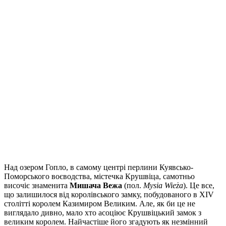
Над озером Гопло, в самому центрі перлини Куявсько-
Поморського воєводства, містечка Крушвіца, самотньо
височіє знаменита
Мишача Вежа
(пол.
Mysia Wieża
). Це все,
що залишилося від королівського замку, побудованого в XIV
столітті королем Казимиром Великим. Але, як би це не
виглядало дивно, мало хто асоціює Крушвіцький замок з
великим королем. Найчастіше його згадують як незмінний