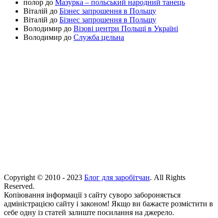
полор
до
Мазурка – польський народний танець
Віталій
до
Бізнес запрошення в Польщу
Віталій
до
Бізнес запрошення в Польщу
Володимир
до
Візові центри Польщі в Україні
Володимир
до
Служба цельна
Copyright © 2010 - 2023
Блог для заробітчан
. All Rights
Reserved.
Копіювання інформації з сайту суворо забороняється
адміністрацією сайту і законом! Якщо ви бажаєте розмістити в
себе одну із статей залиште посилання на джерело.