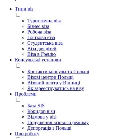
Типи віз
Туристична віза
Бізнес віза
Робоча віза
Гостьова віза
Студентська віза
Віза для дітей
Віза в Грецію
Консульські установи
Контакти консульств Польщі
Візові центри Польщі
Візовий центр у Вінниці
Як зареєструватись на візу
Проблеми
База SIS
Коридор візи
Відмова у візі
Порушення візового режиму
Депортація з Польщі
Про роботу