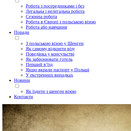
Робота з посередниками і без
Легальна і нелегальна робота
Сезонна робота
Робота в Європі з польською візою
Робота або навчання
Поради
З польською візою у Шенген
Як самому відкрити візу
Поведінка у консульстві
Як забронювати готель
Перший в’їзд
Якщо вкрали паспорт у Польщі
У екстренних випадках
Новини
Як їздити з шенген візою
Контакти