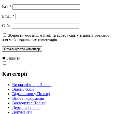
Ім'я
*
Email
*
Сайт
Зберегти моє ім'я, e-mail, та адресу сайту в цьому браузері
для моїх подальших коментарів.
✖ Закрити
Категорії
Визначні місця Польщі
Відомі люди
Відпочинок у Польщі
Візова інформація
Воєводства Польщі
Держава і право
Документи