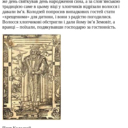
же день святкував день народження сина, а за слов’янською
традицією саме в цьому віці у хлопчиків відрізали волосся і
давали ім’я. Колодзей попросив випадкових гостей стати
«хрещеними» для дитини, і вони з радістю погодилися.
Волосся хлопчикові обстригли і дали йому ім’я Земовіт, а
вранці – поїхали, подякувавши господарю за гостинність.