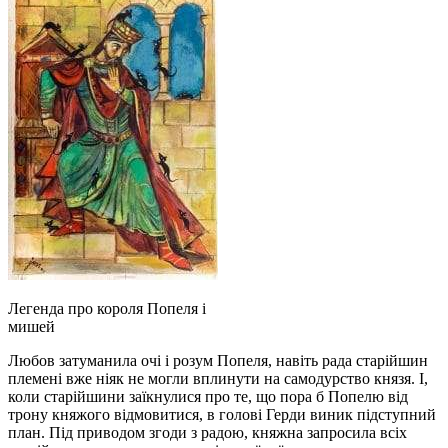
Легенда про короля Попеля і
мишей
Любов затуманила очі і розум Попеля, навіть рада старійшин
племені вже ніяк не могли вплинути на самодурство князя. І,
коли старійшини заїкнулися про те, що пора б Попелю від
трону княжого відмовитися, в голові Герди виник підступний
план. Під приводом згоди з радою, княжна запросила всіх