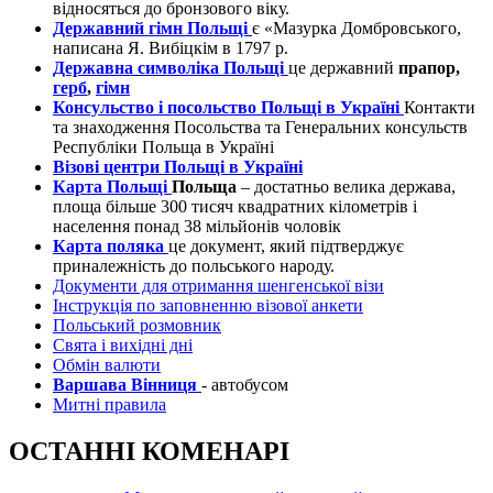
відносяться до бронзового віку.
Державний гімн Польщі
є «Мазурка Домбровського,
написана Я. Вибіцкім в 1797 р.
Державна символіка Польщі
це державний
прапор,
герб
,
гімн
Консульство і посольство Польщі в Україні
Контакти
та знаходження Посольства та Генеральних консульств
Республіки Польща в Україні
Візові центри Польщі в Україні
Карта Польщі
Польща
– достатньо велика держава,
площа більше 300 тисяч квадратних кілометрів і
населення понад 38 мільйонів чоловік
Карта поляка
це документ, який підтверджує
приналежність до польського народу.
Документи для отримання шенгенської візи
Інструкція по заповненню візової анкети
Польський розмовник
Свята і вихідні дні
Обмін валюти
Варшава Вінниця
- автобусом
Митні правила
ОСТАННІ КОМЕНАРІ