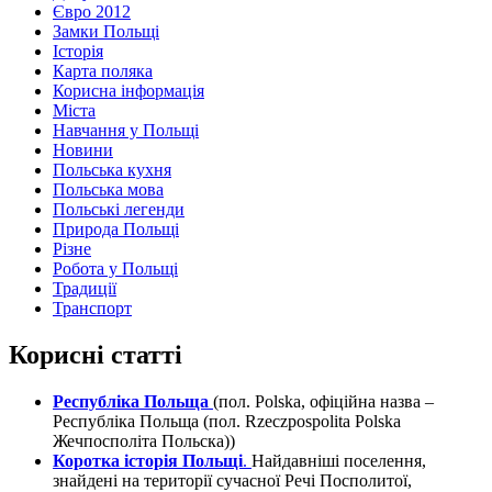
Євро 2012
Замки Польщі
Історія
Карта поляка
Корисна інформація
Міста
Навчання у Польщі
Новини
Польська кухня
Польська мова
Польські легенди
Природа Польщі
Різне
Робота у Польщі
Традиції
Транспорт
Корисні статті
Республіка Польща
(пол. Polska, офіційна назва –
Республіка Польща (пол. Rzeczpospolita Polska
Жечпосполіта Польска))
Коротка історія Польщі
.
Найдавніші поселення,
знайдені на території сучасної Речі Посполитої,