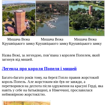
Мишача Вежа
Мишача Вежа
Мишача Вежа
Крушвіцького замку
Крушвіцького замку
Крушвіцького замку
Назва Вежі, за легендою, пов’язана з королем Попелем, який
загинув від мишей.
Легенда про короля Попеля і мишей
Багато-багато років тому, на березі Гопло правив жорстокий
король Попель. Але жорстоким він був не завжди, а
перетворився на деспота після одруження на красуні Герді, яка
навіть у себе на батьківщині, в Німеччині, прославилася
неймовірною жорстокістю.