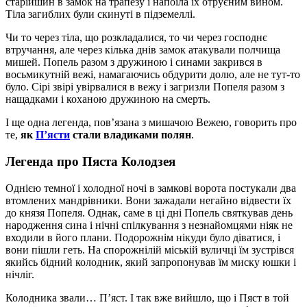
старійшин в замок на трапезу і напоїла їх отруєним вином.
Тіла загиблих були скинуті в підземеллі.
Чи то через тіла, що розкладалися, то чи через господнє
втручання, але через кілька днів замок атакували полчища
мишей. Попель разом з дружиною і синами закрився в
восьмикутній вежі, намагаючись обдурити долю, але не тут-то
було. Сірі звірі увірвалися в вежу і загризли Попеля разом з
нащадками і коханою дружиною на смерть.
І ще одна легенда, пов’язана з мишачою Вежею, говорить про
те,
як
П’ясти
стали владиками полян
.
Легенда про Пяста Колодзея
Однією темної і холодної ночі в замкові ворота постукали два
втомлених мандрівники. Вони зажадали негайно відвести їх
до князя Попеля. Однак, саме в ці дні Попель святкував день
народження сина і нічні спілкування з незнайомцями ніяк не
входили в його плани. Подорожнім нікуди було діватися, і
вони пішли геть. На спорожнілій міській вуличці їм зустрівся
якийсь бідний колодник, який запропонував їм миску юшки і
нічліг.
Колодника звали… П’яст. І так вже вийшло, що і Пяст в той