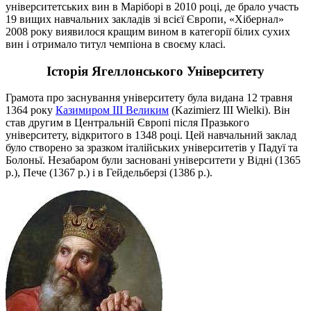
університетських вин в Маріборі в 2010 році, де брало участь
19 вищих навчальних закладів зі всієї Європи, «Хібернал»
2008 року виявилося кращим вином в категорії білих сухих
вин і отримало титул чемпіона в своєму класі.
Історія Ягеллонського Університету
Грамота про заснування університету була видана 12 травня
1364 року
Казимиром III Великим
(Kazimierz III Wielki). Він
став другим в Центральній Європі після Празького
університету, відкритого в 1348 році. Цей навчальний заклад
було створено за зразком італійських університетів у Падуї та
Болоньї. Незабаром були засновані університети у Відні (1365
р.), Пече (1367 р.) і в Гейдельберзі (1386 р.).