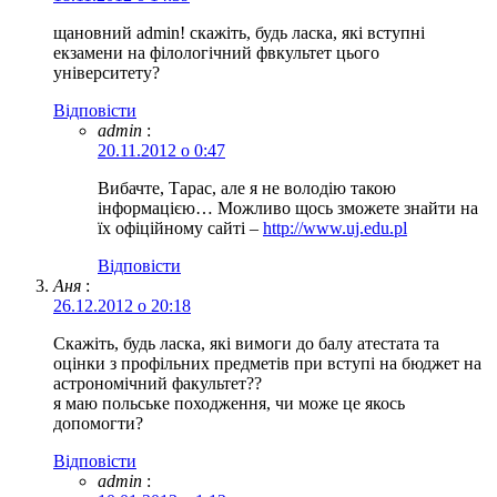
щановний admin! скажіть, будь ласка, які вступні
екзамени на філологічний фвкультет цього
університету?
Відповіcти
admin
:
20.11.2012 о 0:47
Вибачте, Тарас, але я не володію такою
інформацією… Можливо щось зможете знайти на
їх офіційному сайті –
http://www.uj.edu.pl
Відповіcти
Аня
:
26.12.2012 о 20:18
Скажіть, будь ласка, які вимоги до балу атестата та
оцінки з профільних предметів при вступі на бюджет на
астрономічний факультет??
я маю польське походження, чи може це якось
допомогти?
Відповіcти
admin
: