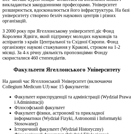
викладаються закордонними професорами. Університет
розширюється, вдосконалюється його інфраструктура. На базі
університету створено безліч наукових центрів і різних
організацій.
З 2000 року при Ягеллонському університеті діє Фонд
Королеви Ядвіги, який підтримує молодих науковців та
аспірантів з країн Центральної та Східної Європи. Фонд
організовує наукові стажування у Кракові, строком на 1-2
місяці. За 4-х річну діяльність пропозиціями Фонду
скористалися 460 стипендіатів.
Факультети Ягеллонського Університету
На даний час Ягеллонський Університет (включаючи
Collegium Medicum UJ) має 15 факультетів:
Факультет юриспруденції та адміністрації (Wydział Prawa
i Administracji)
Філософський факультет
Факультет фізики, астрономії та прикладної
інформатики (Wydział Fizyki, Astronomii i Informatyki
Stosowanej)
Історичний факультет (Wydział Historyczny)