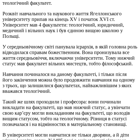
теологічний факультет.
Розквіт навчального та наукового життя Ягеллонського
університету припав на кінець XV і початок XVI ст.
Університет мав 4 факультети: теологічний, юридичний,
медичний і вільних наук і був єдиною вищою школою у
Польщі.
У середньовічному світі панувала ієрархія, в якій головна роль
відводилася справам божественним. Вона пронизувала все
життя середньовіччя, включаючи університети. Тому нижчий
статус мав факультет вільних мистецтв, тобто філософський.
Навчання починалося на даному факультеті, і тільки після
його закінчення можна було продовжити навчання на одному
з трьох, що залишилися факультетах, найважливішим з яких
вважався теологічний.
Такий же шлях проходили і професора: вони починали
викладати на факультеті, що мав нижчий статус, а увінчати
свою кар’єру могли викладанням на факультеті, що володів
вищим статусом, тобто на теологічному. Різниця в статусі
позначалася і на відмінностях в матеріальному становищі.
В університеті могли навчатися не тільки дворяни, а й діти