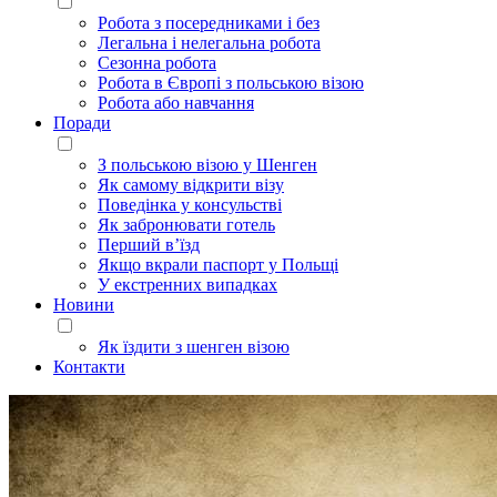
Робота з посередниками і без
Легальна і нелегальна робота
Сезонна робота
Робота в Європі з польською візою
Робота або навчання
Поради
З польською візою у Шенген
Як самому відкрити візу
Поведінка у консульстві
Як забронювати готель
Перший в’їзд
Якщо вкрали паспорт у Польщі
У екстренних випадках
Новини
Як їздити з шенген візою
Контакти