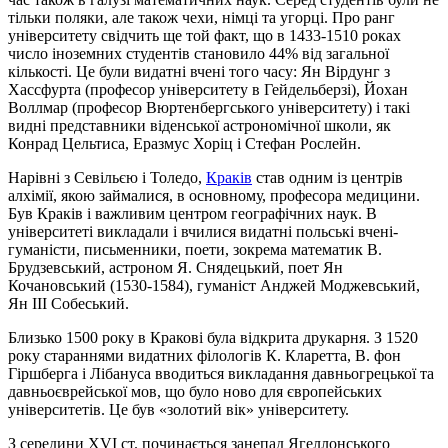
тільки поляки, але також чехи, німці та угорці. Про ранг
університету свідчить ще той факт, що в 1433-1510 роках
число іноземних студентів становило 44% від загальної
кількості. Це були видатні вчені того часу: Ян Вірдунг з
Хассфурта (професор університету в Гейдельберзі), Йохан
Воллмар (професор Вюртенбергського університету) і такі
видні представники віденської астрономічної школи, як
Конрад Цельтиса, Еразмус Хоріц і Стефан Рослейн.
Нарівні з Севільєю і Толедо,
Краків
став одним із центрів
алхімії, якою займалися, в основному, професора медицини.
Був Краків і важливим центром географічних наук. В
університеті викладали і вчилися видатні польські вчені-
гуманісти, письменники, поети, зокрема математик В.
Брудзевський, астроном Я. Снядецький, поет Ян
Кочановський (1530-1584), гуманіст Анджей Моджевський,
Ян III Собеський.
Близько 1500 року в Кракові була відкрита друкарня. З 1520
року стараннями видатних філологів К. Кларетта, В. фон
Гіршберга і Лібануса вводиться викладання давньогрецької та
давньоєврейської мов, що було ново для європейських
університетів. Це був «золотий вік» університету.
З середини XVI ст. починається занепад Ягеллонського