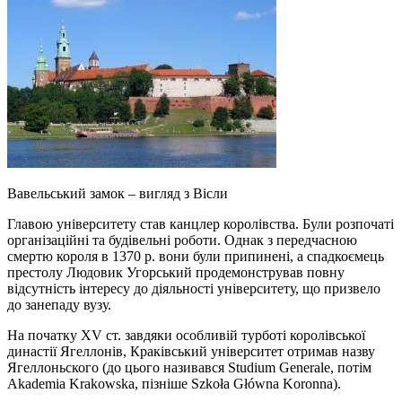
Вавельський замок – вигляд з Вісли
Главою університету став канцлер королівства. Були розпочаті
організаційні та будівельні роботи. Однак з передчасною
смертю короля в 1370 р. вони були припинені, а спадкоємець
престолу Людовик Угорський продемонстрував повну
відсутність інтересу до діяльності університету, що призвело
до занепаду вузу.
На початку XV ст. завдяки особливій турботі королівської
династії Ягеллонів, Краківський університет отримав назву
Ягеллоньского (до цього називався Studium Generale, потім
Akademia Krakowska, пізніше Szkoła Główna Koronna).