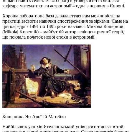
міщан і навіть селян. У 1405 році в університеті з’явилася
кафедра математики та астрономії – одна з перших в Європі.
Хороша лабораторна база давала студентам можливість на
практиці засвоїти навички спостереження за зірками. Саме на
цій кафедрі з 1491 по 1495 роки навчався Микола Коперник
(Mikołaj Kopernik) – майбутній автор геліоцентричної теорії,
що поклала початок нової епохи в астрономії.
Коперник- Ян Алоїзій Матейко
Найбільших успіхів Ягеллоньський університет досяг в той
час також в галузі математичних наук. Серед студентів були не