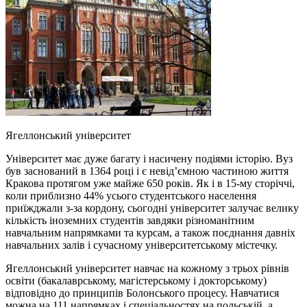
Ягеллонський університет
Університет має дуже багату і насичену подіями історію. Вуз
був заснований в 1364 році і є невід’ємною частиною життя
Кракова протягом уже майже 650 років. Як і в 15-му сторіччі,
коли приблизно 44% усього студентського населення
приїжджали з-за кордону, сьогодні університет залучає велику
кількість іноземних студентів завдяки різноманітним
навчальним напрямками та курсам, а також поєднання давніх
навчальних залів і сучасному університетському містечку.
Ягеллонський університет навчає на кожному з трьох рівнів
освіти (бакалаврському, магістерському і докторському)
відповідно до принципів Болонського процесу. Навчатися
можна на 111 напрямках і спеціальностях на польській, а