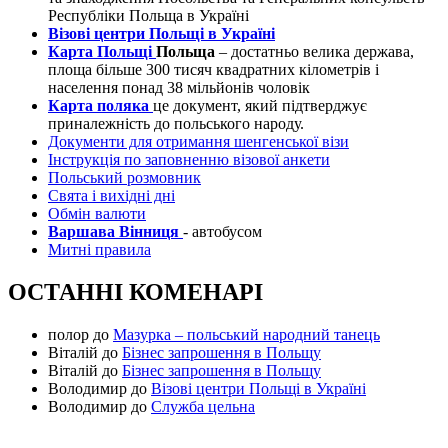
Республіки Польща в Україні
Візові центри Польщі в Україні
Карта Польщі
Польща
– достатньо велика держава,
площа більше 300 тисяч квадратних кілометрів і
населення понад 38 мільйонів чоловік
Карта поляка
це документ, який підтверджує
приналежність до польського народу.
Документи для отримання шенгенської візи
Інструкція по заповненню візової анкети
Польський розмовник
Свята і вихідні дні
Обмін валюти
Варшава Вінниця
- автобусом
Митні правила
ОСТАННІ КОМЕНАРІ
полор
до
Мазурка – польський народний танець
Віталій
до
Бізнес запрошення в Польщу
Віталій
до
Бізнес запрошення в Польщу
Володимир
до
Візові центри Польщі в Україні
Володимир
до
Служба цельна