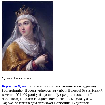
Ядвіга Анжуйська
Королева Ядвіга
заповіла всі свої коштовності на будівництво
і організацію. Проект університету після її смерті був втілений
в життя. У 1400 році університет був реорганізований її
чоловіком, королем Владиславом II Ягайлом (Władysław II
Jagiełło) за прикладом паризької Сорбонни. Відкрився