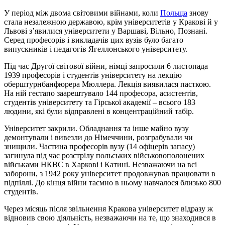
У період між двома світовими війнами, коли
Польща
знову
стала незалежною державою, крім університетів у Кракові й у
Львові з’явилися університети у Варшаві, Вільно, Познані.
Серед професорів і викладачів цих вузів було багато
випускників і педагогів Ягеллонського університету.
Під час Другої світової війни, німці запросили 6 листопада
1939 професорів і студентів університету на лекцію
оберштурнбанфюрера Мюллера. Лекція виявилася пасткою.
На ній гестапо заарештувало 144 професора, асистентів,
студентів університету та Гірської академії – всього 183
людини, які були відправлені в концентраційний табір.
Університет закрили. Обладнання та інше майно вузу
демонтували і вивезли до Німеччини, розграбували чи
знищили. Частина професорів вузу (14 офіцерів запасу)
загинула під час розстрілу польських військовополонених
військами НКВС в Харкові і Катині. Незважаючи на всі
заборони, з 1942 року університет продовжував працювати в
підпіллі. До кінця війни таємно в ньому навчалося близько 800
студентів.
Через місяць після звільнення Кракова університет відразу ж
відновив свою діяльність, незважаючи на те, що знаходився в