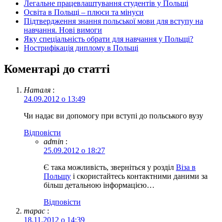
Легальне працевлаштування студентів у Польщі
Освіта в Польщі – плюси та мінуси
Підтвердження знання польської мови для вступу на
навчання. Нові вимоги
Яку спеціальність обрати для навчання у Польщі?
Нострифікація диплому в Польщі
Коментарі до статті
Наталя
:
24.09.2012 о 13:49
Чи надає ви допомогу при вступі до польського вузу
Відповіcти
admin
:
25.09.2012 о 18:27
Є така можливість, зверніться у розділ
Віза в
Польщу
і скористайтесь контактними даними за
більш детальною інформацією…
Відповіcти
тарас
:
18.11.2012 о 14:39