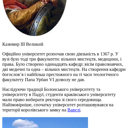
Казимир III Великий
Офіційно університет розпочав свою діяльність в 1367 р. У
вузі було тоді три факультети: вільних мистецтв, медицини, і
права. Було створено одинадцять кафедр: вісім правознавчих,
дві медичні та одна – вільних мистецтв. На створення кафедри
богослов’я і найбільш престижного на ті часи теологічного
факультету Папа Урбан VI дозволу не дав.
Наслідуючи традиції Болонського університету та
університету в Падуї, студенти краківського університету
мали право вибирати ректора зі свого середовища.
Найімовірніше, спочатку університет розташовувався на
території королівського замку на
Вавелі
.