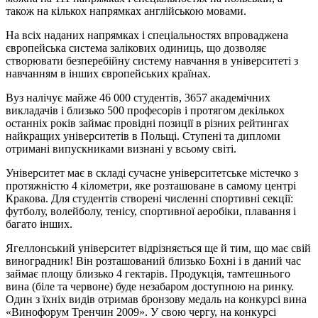
також на кількох напрямках англійською мовами.
На всіх наданих напрямках і спеціальностях впроваджена
європейська система залікових одиниць, що дозволяє
створювати безперебійну систему навчання в університеті з
навчанням в інших європейських країнах.
Вуз налічує майже 46 000 студентів, 3657 академічних
викладачів і близько 500 професорів і протягом декількох
останніх років займає провідні позиції в різних рейтингах
найкращих університетів в Польщі. Ступені та дипломи
отримані випускниками визнані у всьому світі.
Університет має в складі сучасне університетське містечко з
протяжністю 4 кілометри, яке розташоване в самому центрі
Кракова. Для студентів створені численні спортивні секції:
футболу, волейболу, тенісу, спортивної аеробіки, плавання і
багато інших.
Ягеллонський університет відрізняється ще й тим, що має свій
виноградник! Він розташований близько Бохні і в даний час
займає площу близько 4 гектарів. Продукція, тамтешнього
вина (біле та червоне) буде незабаром доступною на ринку.
Один з їхніх видів отримав бронзову медаль на конкурсі вина
«Винофорум Тренчин 2009». У свою чергу, на конкурсі