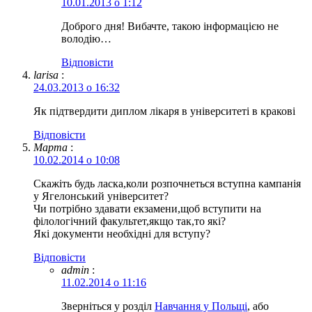
10.01.2013 о 1:12
Доброго дня! Вибачте, такою інформацією не
володію…
Відповіcти
larisa
:
24.03.2013 о 16:32
Як підтвердити диплом лікаря в університеті в кракові
Відповіcти
Марта
:
10.02.2014 о 10:08
Скажіть будь ласка,коли розпочнеться вступна кампанія
у Ягелонський університет?
Чи потрібно здавати екзамени,щоб вступити на
філологічний факультет,якщо так,то які?
Які документи необхідні для вступу?
Відповіcти
admin
:
11.02.2014 о 11:16
Зверніться у розділ
Навчання у Польщі
, або