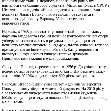
жалюгідному стані. У першому повоєнному році у вузі
навчалося вже більше 5000 студентів. Місця загиблих в СРСР і
Німеччині викладачів зайняли педагоги, які повинні були
покинути Львів і Вільно, і які не могли повернутися в
повністю зруйновану Варшаву. Університет почав
відроджуватися.
На жаль, в 1948 р. він стає жертвою тоталітарного режиму:
партійна влада міста і країни починає контролювати всі сфери
університетського життя, в результаті чого університет
повністю втрачає автономію. Ряд факультетів університету або
приєднується до інших вузів, або на їх базі утворюються
інститути. Закривається університетська друкарня.
Припиняються важливі наукові дослідження.
Як і у всій Польщі, перелом настає в 1956 р. До університету
повертаються звільнені раніше викладачі. Він отримує деяку
автономію. У 1964 р. вуз святкує 600-річчя заснування.
Сьогодні Ягеллонський університет – єдиний університет
Польщі, в якому зберігся медичний факультет. На 2010 рік у
Ягеллонському університеті навчається 45000 студентів.
Бібліотека університету, заснована в 1364 році, налічує понад
6 млн. томів.
Все частіше курси лекцій читаються на іноземних мовах і