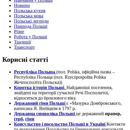
Навчання у Польщі
Новини
Польська кухня
Польська мова
Польські легенди
Природа Польщі
Різне
Робота у Польщі
Традиції
Транспорт
Корисні статті
Республіка Польща
(пол. Polska, офіційна назва –
Республіка Польща (пол. Rzeczpospolita Polska
Жечпосполіта Польска))
Коротка історія Польщі
.
Найдавніші поселення,
знайдені на території сучасної Речі Посполитої,
відносяться до бронзового віку.
Державний гімн Польщі
є «Мазурка Домбровського,
написана Я. Вибіцкім в 1797 р.
Державна символіка Польщі
це державний
прапор,
герб
,
гімн
Консульство і посольство Польщі в Україні
Контакти
та знаходження Посольства та Генеральних консульств