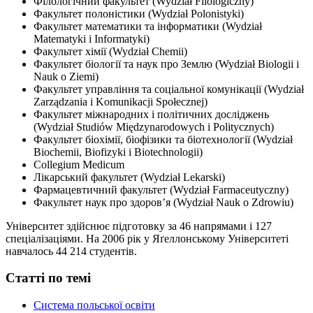
Філологічний факультет (Wydział Filologiczny)
Факультет полоністики (Wydział Polonistyki)
Факультет математики та інформатики (Wydział
Matematyki i Informatyki)
Факультет хімії (Wydział Chemii)
Факультет біології та наук про Землю (Wydział Biologii i
Nauk o Ziemi)
Факультет управління та соціальної комунікації (Wydział
Zarządzania i Komunikacji Społecznej)
Факультет міжнародних і політичних досліджень
(Wydział Studiów Międzynarodowych i Politycznych)
Факультет біохімії, біофізики та біотехнології (Wydział
Biochemii, Biofizyki i Biotechnologii)
Collegium Medicum
Лікарський факультет (Wydział Lekarski)
Фармацевтичний факультет (Wydział Farmaceutyczny)
Факультет наук про здоров’я (Wydział Nauk o Zdrowiu)
Університет здійснює підготовку за 46 напрямами і 127
спеціалізаціями. На 2006 рік у Яґеллонському Університеті
навчалось 44 214 студентів.
Статті по темі
Система польської освіти