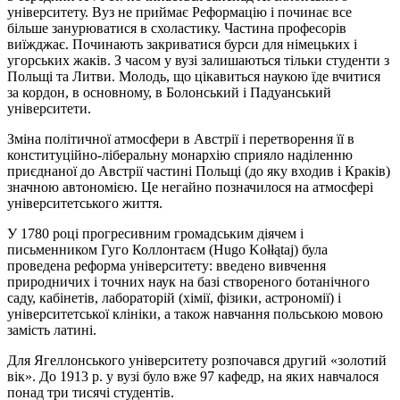
університету. Вуз не приймає Реформацію і починає все
більше занурюватися в схоластику. Частина професорів
виїжджає. Починають закриватися бурси для німецьких і
угорських жаків. З часом у вузі залишаються тільки студенти з
Польщі та Литви. Молодь, що цікавиться наукою їде вчитися
за кордон, в основному, в Болонський і Падуанський
університети.
Зміна політичної атмосфери в Австрії і перетворення її в
конституційно-ліберальну монархію сприяло наділенню
приєднаної до Австрії частині Польщі (до яку входив і Краків)
значною автономією. Це негайно позначилося на атмосфері
університетського життя.
У 1780 році прогресивним громадським діячем і
письменником Гуго Коллонтаєм (Hugo Kołłątaj) була
проведена реформа університету: введено вивчення
природничих і точних наук на базі створеного ботанічного
саду, кабінетів, лабораторій (хімії, фізики, астрономії) і
університетської клініки, а також навчання польською мовою
замість латині.
Для Ягеллонського університету розпочався другий «золотий
вік». До 1913 р. у вузі було вже 97 кафедр, на яких навчалося
понад три тисячі студентів.