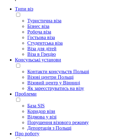
Типи віз
Туристична віза
Бізнес віза
Робоча віза
Гостьова віза
Студентська віза
Віза для дітей
Віза в Грецію
Консульські установи
Контакти консульств Польщі
Візові центри Польщі
Візовий центр у Вінниці
Як зареєструватись на візу
Проблеми
База SIS
Коридор візи
Відмова у візі
Порушення візового режиму
Депортація з Польщі
Про роботу