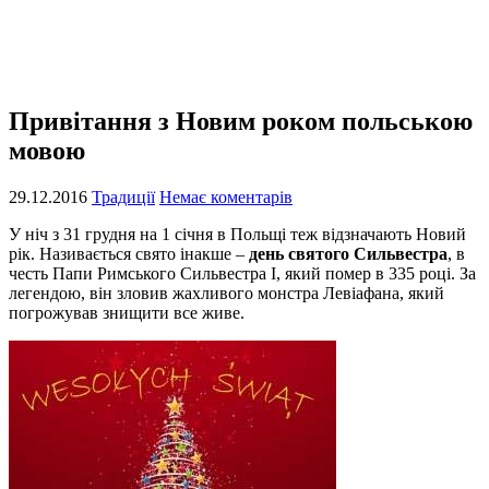
Привітання з Новим роком польською
мовою
29.12.2016
Традиції
Немає коментарів
У ніч з 31 грудня на 1 січня в Польщі теж відзначають Новий
рік. Називається свято інакше –
день святого Сильвестра
, в
честь Папи Римського Сильвестра I, який помер в 335 році. За
легендою, він зловив жахливого монстра Левіафана, який
погрожував знищити все живе.