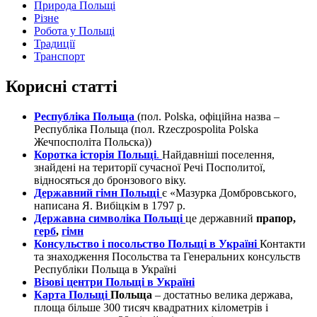
Природа Польщі
Різне
Робота у Польщі
Традиції
Транспорт
Корисні статті
Республіка Польща
(пол. Polska, офіційна назва –
Республіка Польща (пол. Rzeczpospolita Polska
Жечпосполіта Польска))
Коротка історія Польщі
.
Найдавніші поселення,
знайдені на території сучасної Речі Посполитої,
відносяться до бронзового віку.
Державний гімн Польщі
є «Мазурка Домбровського,
написана Я. Вибіцкім в 1797 р.
Державна символіка Польщі
це державний
прапор,
герб
,
гімн
Консульство і посольство Польщі в Україні
Контакти
та знаходження Посольства та Генеральних консульств
Республіки Польща в Україні
Візові центри Польщі в Україні
Карта Польщі
Польща
– достатньо велика держава,
площа більше 300 тисяч квадратних кілометрів і