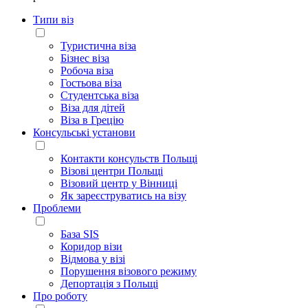
Типи віз
Туристична віза
Бізнес віза
Робоча віза
Гостьова віза
Студентська віза
Віза для дітей
Віза в Грецію
Консульські установи
Контакти консульств Польщі
Візові центри Польщі
Візовий центр у Вінниці
Як зареєструватись на візу
Проблеми
База SIS
Коридор візи
Відмова у візі
Порушення візового режиму
Депортація з Польщі
Про роботу