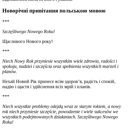
Новорічні привітання польською мовою
***
Szczęśliwego Nowego Roku!
Щасливого Нового року!
***
Niech Nowy Rok przyniesie wszystkim wiele zdrowia, radości i
spokoju, nadziei i szczęścia oraz spełnienia wszystkich marzeń i
planów.
Нехай Новий Рік принесе всім здоров’я, радість і спокій,
надію і щастя і здійснення всіх мрій і планів.
***
Niech wszystkie problemy odejdą wraz ze starym rokiem, a nowy
rok niech przyniesie szczęście, powodzenie i wiele sukcesów we
wszystkich podejmowanych działaniach. Szczęśliwego Nowego
Roku!