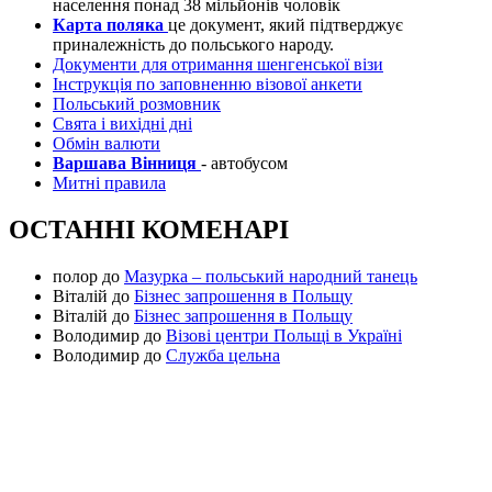
населення понад 38 мільйонів чоловік
Карта поляка
це документ, який підтверджує
приналежність до польського народу.
Документи для отримання шенгенської візи
Інструкція по заповненню візової анкети
Польський розмовник
Свята і вихідні дні
Обмін валюти
Варшава Вінниця
- автобусом
Митні правила
ОСТАННІ КОМЕНАРІ
полор
до
Мазурка – польський народний танець
Віталій
до
Бізнес запрошення в Польщу
Віталій
до
Бізнес запрошення в Польщу
Володимир
до
Візові центри Польщі в Україні
Володимир
до
Служба цельна