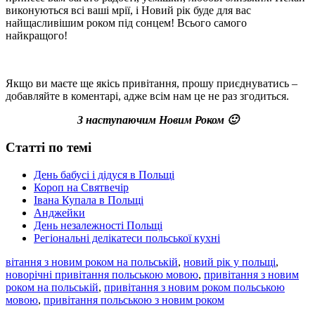
виконуються всі ваші мрії, і Новий рік буде для вас
найщасливішим роком під сонцем! Всього самого
найкращого!
Якщо ви маєте ще якісь привітання, прошу приєднуватись –
добавляйте в коментарі, адже всім нам це не раз згодиться.
З наступаючим Новим Роком 🙂
Статті по темі
День бабусі і дідуся в Польщі
Короп на Святвечір
Івана Купала в Польщі
Анджейки
День незалежності Польщі
Регіональні делікатеси польської кухні
вітання з новим роком на польській
,
новий рік у польщі
,
новорічні привітання польською мовою
,
привітання з новим
роком на польській
,
привітання з новим роком польською
мовою
,
привітання польською з новим роком