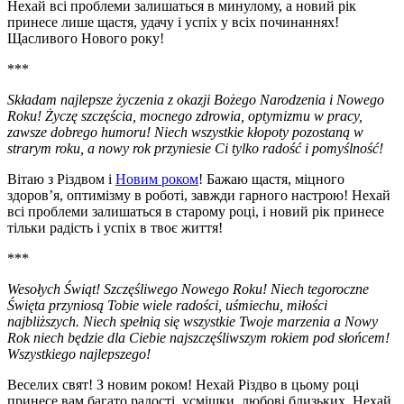
Нехай всі проблеми залишаться в минулому, а новий рік
принесе лише щастя, удачу і успіх у всіх починаннях!
Щасливого Нового року!
***
Składam najlepsze życzenia z okazji Bożego Narodzenia i Nowego
Roku! Życzę szczęścia, mocnego zdrowia, optymizmu w pracy,
zawsze dobrego humoru! Niech wszystkie kłopoty pozostaną w
strarym roku, a nowy rok przyniesie Ci tylko radość i pomyślność!
Вітаю з Різдвом і
Новим роком
! Бажаю щастя, міцного
здоров’я, оптимізму в роботі, завжди гарного настрою! Нехай
всі проблеми залишаться в старому році, і новий рік принесе
тільки радість і успіх в твоє життя!
***
Wesołych Świąt! Szczęśliwego Nowego Roku! Niech tegoroczne
Święta przyniosą Tobie wiele radości, uśmiechu, miłości
najbliższych. Niech spełnią się wszystkie Twoje marzenia a Nowy
Rok niech będzie dla Ciebie najszczęśliwszym rokiem pod słońcem!
Wszystkiego najlepszego!
Веселих свят! З новим роком! Нехай Різдво в цьому році
принесе вам багато радості, усмішки, любові близьких. Нехай