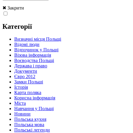
✖ Закрити
Категорії
Визначні місця Польщі
Відомі люди
Відпочинок у Польщі
Візова інформація
Воєводства Польщі
Держава і право
Документи
Євро 2012
Замки Польщі
Історія
Карта поляка
Корисна інформація
Міста
Навчання у Польщі
Новини
Польська кухня
Польська мова
Польські легенди