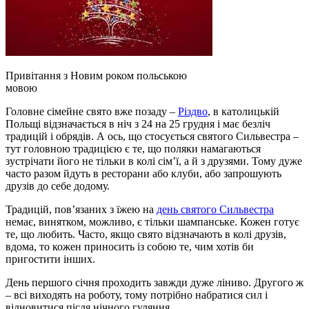
Привітання з Новим роком польською
мовою
Головне сімейне свято вже позаду –
Різдво
, в католицькій
Польщі відзначається в ніч з 24 на 25 грудня і має безліч
традицій і обрядів. А ось, що стосується святого Сильвестра –
тут головною традицією є те, що поляки намагаються
зустрічати його не тільки в колі сім’ї, а й з друзями. Тому дуже
часто разом йдуть в ресторани або клуби, або запрошують
друзів до себе додому.
Традицій, пов’язаних з їжею на
день святого Сильвестра
немає, винятком, можливо, є тільки шампанське. Кожен готує
те, що любить. Часто, якщо свято відзначають в колі друзів,
вдома, то кожен приносить із собою те, чим хотів би
пригостити інших.
День першого січня проходить завжди дуже ліниво. Другого ж
– всі виходять на роботу, тому потрібно набратися сил і
відновитися після нічного гуляння.