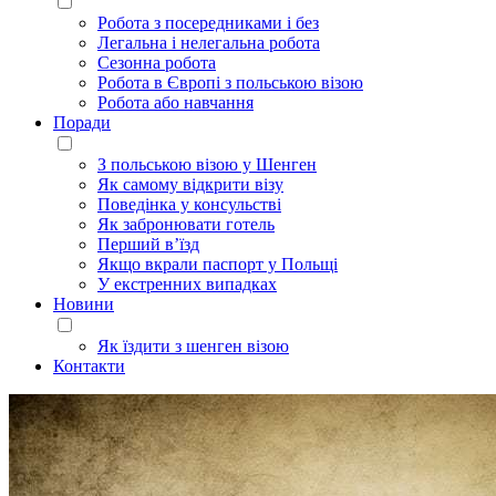
Робота з посередниками і без
Легальна і нелегальна робота
Сезонна робота
Робота в Європі з польською візою
Робота або навчання
Поради
З польською візою у Шенген
Як самому відкрити візу
Поведінка у консульстві
Як забронювати готель
Перший в’їзд
Якщо вкрали паспорт у Польщі
У екстренних випадках
Новини
Як їздити з шенген візою
Контакти