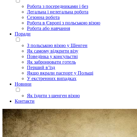
Робота з посередниками і без
Легальна і нелегальна робота
Сезонна робота
Робота в Європі з польською візою
Робота або навчання
Поради
З польською візою у Шенген
Як самому відкрити візу
Поведінка у консульстві
Як забронювати готель
Перший в’їзд
Якщо вкрали паспорт у Польщі
У екстренних випадках
Новини
Як їздити з шенген візою
Контакти