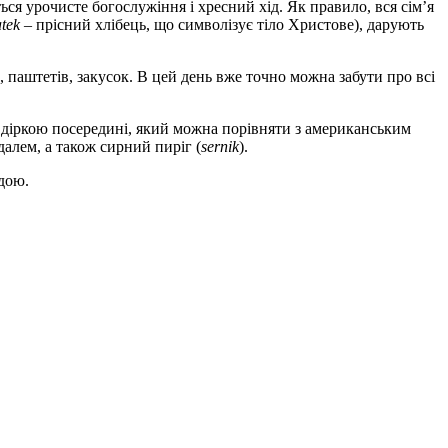
ься урочисте богослужіння і хресний хід. Як правило, вся сім’я
tek
– прісний хлібець, що символізує тіло Христове), дарують
, паштетів, закусок. В цей день вже точно можна забути про всі
з діркою посередині, який можна порівняти з американським
алем, а також сирний пиріг (
sernik
).
дою.