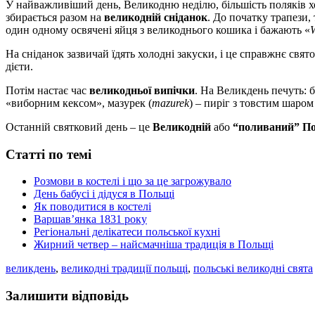
У найважливіший день, Великодню неділю, більшість поляків ход
збирається разом на
великодній сніданок
. До початку трапези, 
один одному освячені яйця з великоднього кошика і бажають «
W
На сніданок зазвичай їдять холодні закуски, і це справжнє свят
дієти.
Потім настає час
великодньої випічки
. На Великдень печуть: б
«виборним кексом», мазурек (
mazurek
) – пиріг з товстим шаро
Останній святковий день – це
Великодній
або
“поливаний” По
Статті по темі
Розмови в костелі і що за це загрожувало
День бабусі і дідуся в Польщі
Як поводитися в костелі
Варшав’янка 1831 року
Регіональні делікатеси польської кухні
Жирний четвер – найсмачніша традиція в Польщі
великдень
,
великодні традиції польщі
,
польські великодні свята
Залишити відповідь