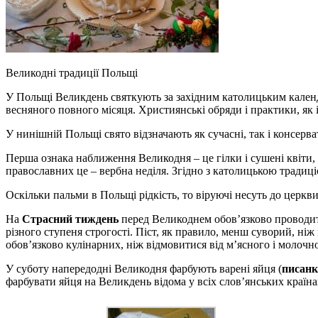
Великодні традиції Польщі
У Польщі Великдень святкують за західним католицьким кале
весняного повного місяця. Християнські обряди і практики, як і
У нинішній Польщі свято відзначають як сучасні, так і консерват
Перша ознака наближення Великодня – це гілки і сушені квіти, 
православних це – вербна неділя. Згідно з католицькою традиці
Оскільки пальми в Польщі рідкість, то віруючі несуть до церкви
На
Страсний тиждень
перед Великоднем обов’язково проводит
різного ступеня строгості. Піст, як правило, менш суворий, н
обов’язково кулінарних, ніж відмовитися від м’ясного і молоч
У суботу напередодні Великодня фарбують варені яйця (
писан
фарбувати яйця на Великдень відома у всіх слов’янських країна