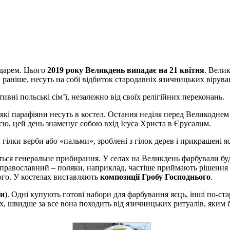
ндарем. Цього
2019 року Великдень випадає на 21 квітня
. Вели
 раніше, несуть на собі відбиток стародавніх язичницьких вірува
ивні польські сім’ї, незалежно від своїх релігійних переконань.
які парафіяни несуть в костел. Остання неділя перед Великоднем
єю, цей день знаменує собою вхід Ісуса Христа в Єрусалим.
 гілки верби або «пальми», зроблені з гілок дерев і прикрашені я
ься генеральне прибирання. У селах на Великдень фарбували бу
іж православний – поляки, наприклад, частіше приймають рішення
ного. У костелах виставляють
композиції Гробу Господнього
.
ки
). Одні купують готові набори для фарбування яєць, інші по-
х, швидше за все вона походить від язичницьких ритуалів, яким б