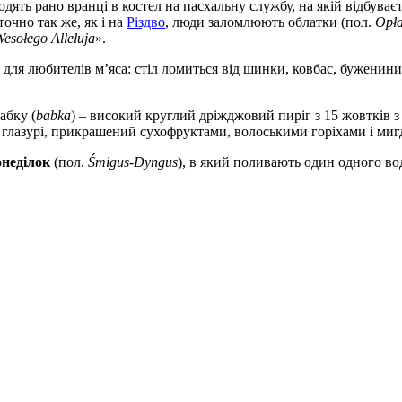
ять рано вранці в костел на пасхальну службу, на якій відбуваєт
точно так же, як і на
Різдво
, люди заломлюють облатки (пол.
Opła
esołego Alleluja
».
о для любителів м’яса: стіл ломиться від шинки, ковбас, буженини
абку (
babka
) – високий круглий дріжджовий пиріг з 15 жовтків 
м глазурі, прикрашений сухофруктами, волоськими горіхами і мигд
неділок
(пол.
Śmigus-Dyngus
), в який поливають один одного во