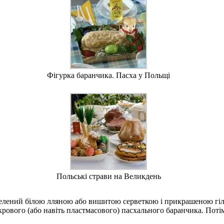
Фігурка баранчика. Пасха у Польщі
Польські страви на Великдень
телений білою лляною або вишитою серветкою і прикрашеною гі
 цукрового (або навіть пластмасового) пасхального баранчика. Пот