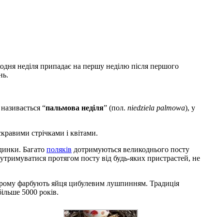
кодня неділя припадає на першу неділю після першого
нь.
 називається “
пальмова неділя
” (пол.
niedziela palmowa
), у
скравими стрічками і квітами.
динки. Багато
поляків
дотримуються великоднього посту
 утримуватися протягом посту від будь-яких пристрастей, не
старому фарбують яйця цибулевим лушпинням. Традиція
ільше 5000 років.