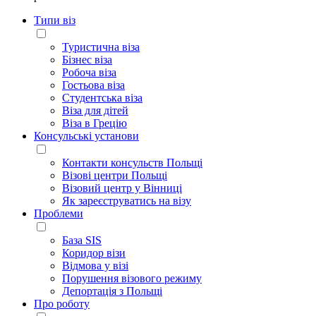
Типи віз
Туристична віза
Бізнес віза
Робоча віза
Гостьова віза
Студентська віза
Віза для дітей
Віза в Грецію
Консульські установи
Контакти консульств Польщі
Візові центри Польщі
Візовий центр у Вінниці
Як зареєструватись на візу
Проблеми
База SIS
Коридор візи
Відмова у візі
Порушення візового режиму
Депортація з Польщі
Про роботу