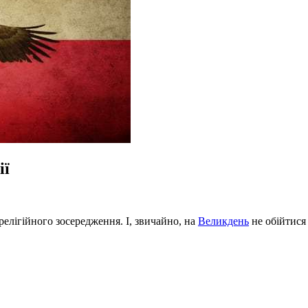
ії
 релігійного зосередження. І, звичайно, на
Великдень
не обійтися 