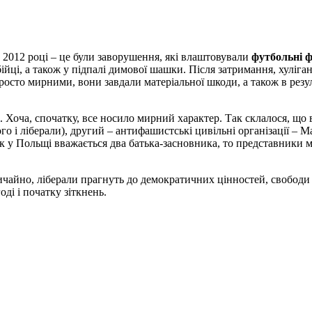
в 2012 році – це були заворушення, які влаштовували
футбольні 
ійці, а також у підпалі димової шашки. Після затримання, хуліга
осто мирними, вони завдали матеріальної шкоди, а також в резуль
. Хоча, спочатку, все носило мирний характер. Так склалося, що 
 ліберали), другий – антифашистські цивільні організації – Ма
 як у Польщі вважається два батька-засновника, то представники
чайно, ліберали прагнуть до демократичних цінностей, свободи і
ді і початку зіткнень.