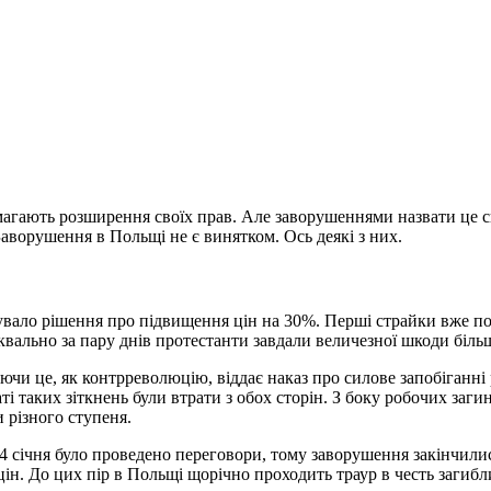
имагають розширення своїх прав. Але заворушеннями назвати це с
аворушення в Польщі не є винятком. Ось деякі з них.
кувало рішення про підвищення цін на 30%. Перші страйки вже по
Буквально за пару днів протестанти завдали величезної шкоди біл
чи це, як контрреволюцію, віддає наказ про силове запобіганні 
і таких зіткнень були втрати з обох сторін. З боку робочих загин
 різного ступеня.
4 січня було проведено переговори, тому заворушення закінчилися
я цін. До цих пір в Польщі щорічно проходить траур в честь загиб