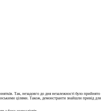
инятків. Так, незадовго до дня незалежності було прийнято
ганськими цілями. Також, демонстранти знайшли привід для
ртв з боку журналістів.