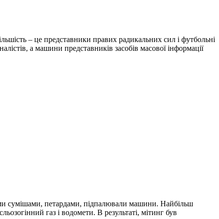
більшість – це представники правих радикальних сил і футбольні
алістів, а машини представників засобів масової інформації
ими сумішами, петардами, підпалювали машини. Найбільш
ьозогінний газ і водомети. В результаті, мітинг був