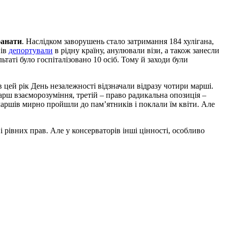
фанати
. Наслідком заворушень стало затримання 184 хулігана,
нів
депортували
в рідну країну, анулювали візи, а також занесли
таті було госпіталізовано 10 осіб. Тому й заходи були
в цей рік День незалежності відзначали відразу чотири марші.
рш взаєморозуміння, третій – право радикальна опозиція –
 маршів мирно пройшли до пам’ятників і поклали їм квіти. Але
 рівних прав. Але у консерваторів інші цінності, особливо