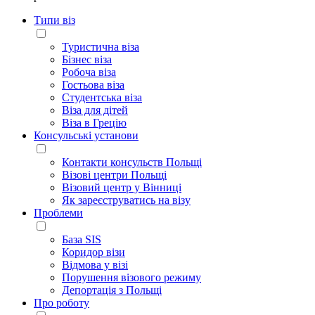
Типи віз
Туристична віза
Бізнес віза
Робоча віза
Гостьова віза
Студентська віза
Віза для дітей
Віза в Грецію
Консульські установи
Контакти консульств Польщі
Візові центри Польщі
Візовий центр у Вінниці
Як зареєструватись на візу
Проблеми
База SIS
Коридор візи
Відмова у візі
Порушення візового режиму
Депортація з Польщі
Про роботу