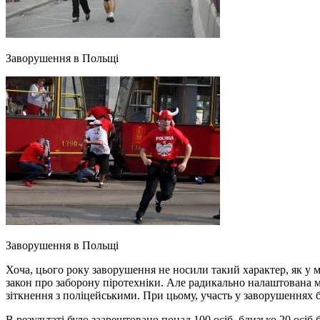
Заворушення в Польщі
Заворушення в Польщі
Хоча, цього року заворушення не носили такий характер, як у м
закон про заборону піротехніки. Але радикально налаштована м
зіткнення з поліцейськими. При цьому, участь у заворушеннях бр
В результаті було заарештовано понад 100 осіб, близько 20 осіб 