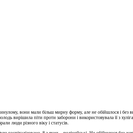
инулому, вони мали більш мирну форму, але не обійшлося і без в
олодь вирішила піти проти заборони і використовувала її з хулі
али люди різного віку і статусів.
було госпіталізовано, 8 з яких – поліцейські. Не обійшлося без же