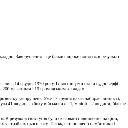
кладно. Заворушення – це більш широке поняття, в результаті
чались 14 грудня 1970 року. Їх вогнищами стали судноверфі
ьш 200 магазинам і 19 громадським закладам.
розвитку заворушень. Уже 17 грудня наказ набирає чинності,
ула 41 людина, з боку військових – 1, міліції – 2 людини, більше
. В результаті виступів були скасовані підвищення на ціни,
лих у страйках цього часу. Також, встановлено пам’ятники і