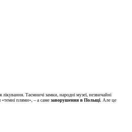
ля лікування. Таємничі замки, народні музеї, незвичайні
я «темні плями», – а саме
заворушення в Польщі
. Але це