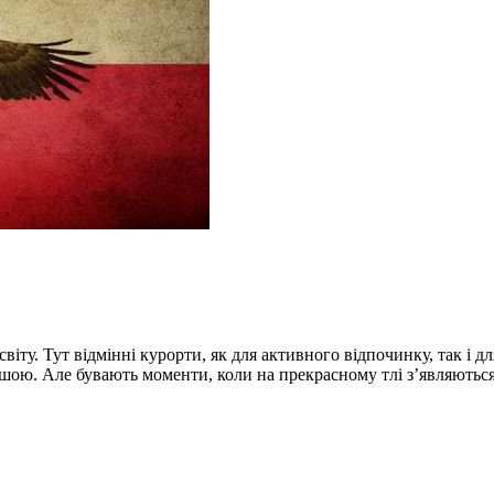
віту. Тут відмінні курорти, як для активного відпочинку, так і д
вішою. Але бувають моменти, коли на прекрасному тлі з’являютьс