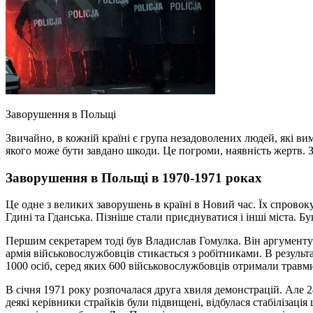
Заворушення в Польщі
Звичайно, в кожній країні є група незадоволених людей, які в
якого може бути завдано шкоди. Це погроми, наявність жертв. З
Заворушення в Польщі в 1970-1971 роках
Це одне з великих заворушень в країні в Новий час. Їх спрово
Гдині та Гданська. Пізніше стали приєднуватися і інші міста. 
Першим секретарем тоді був Владислав Гомулка. Він аргументую
армія військовослужбовців стикається з робітниками. В результат
1000 осіб, серед яких 600 військовослужбовців отримали травми
В січня 1971 року розпочалася друга хвиля демонстрацій. Але 2
деякі керівники страйків були підвищені, відбулася стабілізаці