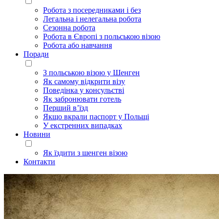
Робота з посередниками і без
Легальна і нелегальна робота
Сезонна робота
Робота в Європі з польською візою
Робота або навчання
Поради
З польською візою у Шенген
Як самому відкрити візу
Поведінка у консульстві
Як забронювати готель
Перший в’їзд
Якщо вкрали паспорт у Польщі
У екстренних випадках
Новини
Як їздити з шенген візою
Контакти