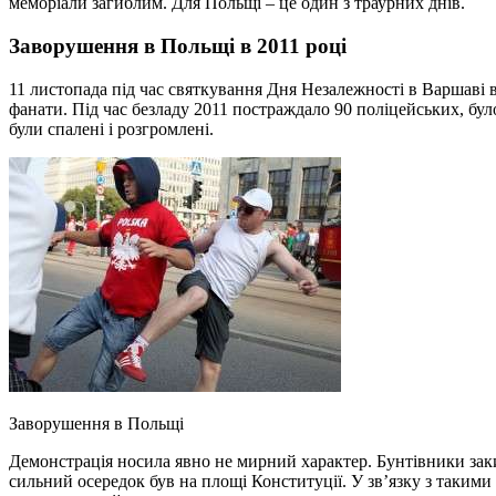
меморіали загиблим. Для Польщі – це один з траурних днів.
Заворушення в Польщі в 2011 році
11 листопада під час святкування Дня Незалежності в Варшаві в
фанати. Під час безладу 2011 постраждало 90 поліцейських, бу
були спалені і розгромлені.
Заворушення в Польщі
Демонстрація носила явно не мирний характер. Бунтівники за
сильний осередок був на площі Конституції. У зв’язку з такими