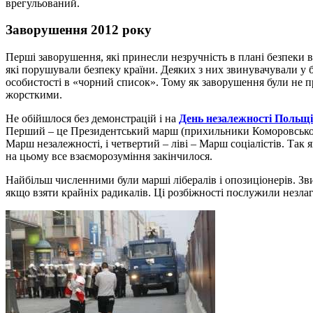
врегульований.
Заворушення 2012 року
Перші заворушення, які принесли незручність в плані безпеки 
які порушували безпеку країни. Деяких з них звинувачували у б
особистості в «чорний список». Тому як заворушення були не пр
жорсткими.
Не обійшлося без демонстрацій і на
День незалежності Польщі
Перший – це Президентський марш (прихильники Коморовського і
Марш незалежності, і четвертий – ліві – Марш соціалістів. Так
на цьому все взаєморозуміння закінчилося.
Найбільш численними були марші лібералів і опозиціонерів. Зви
якщо взяти крайніх радикалів. Ці розбіжності послужили незлаго