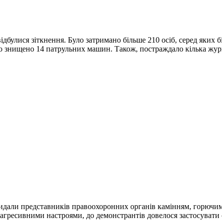
ідбулися зіткнення. Було затримано більше 210 осіб, серед яких 
ло знищено 14 патрульних машин. Також, постраждало кілька журн
кидали представників правоохоронних органів камінням, горюч
 агресивними настроями, до демонстрантів довелося застосувати сл