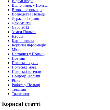
Відомі люди
Відпочинок у Польщі
Візова інформація
Воєводства Польщі
Держава і право
Документи
Євро 2012
Замки Польщі
Історія
Карта поляка
Корисна інформація
Міста
Навчання у Польщі
Новини
Польська кухня
Польська мова
Польські легенди
Природа Польщі
Різне
Робота у Польщі
Традиції
Транспорт
Корисні статті