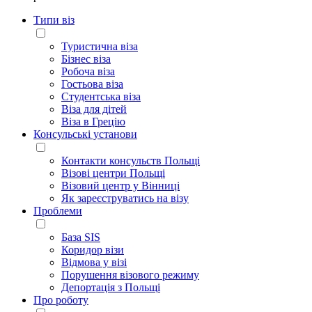
Типи віз
Туристична віза
Бізнес віза
Робоча віза
Гостьова віза
Студентська віза
Віза для дітей
Віза в Грецію
Консульські установи
Контакти консульств Польщі
Візові центри Польщі
Візовий центр у Вінниці
Як зареєструватись на візу
Проблеми
База SIS
Коридор візи
Відмова у візі
Порушення візового режиму
Депортація з Польщі
Про роботу