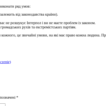
виконати ряд умов:
 залежить від законодавства країни).
с не розшукує Інтерпол і ви не маєте проблем із законом.
громадських рухів та екстремістських партіям.
я кожного, це звичайні умови, на які має право кожна людина. П
czenie)
 позначені
*