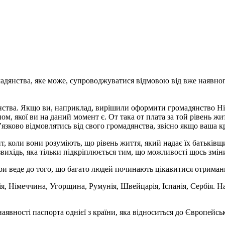
адянства, яке може, супроводжуватися відмовою від вже наявног
янства. Якщо ви, наприклад, вирішили оформити громадянство Ні
ом, якої ви на даний момент є. От така от плата за той рівень жи
в’язково відмовлятись від свого громадянства, звісно якщо ваша 
, коли вони розуміють, що рівень життя, який надає їх батьківщ
вихідь, яка тільки підкріплюється тим, що можливості щось змін
ури веде до того, що багато людей починають цікавитися отриман
нія, Німеччина, Угорщина, Румунія, Швейцарія, Іспанія, Сербія.
вності паспорта однієї з країни, яка відноситься до Європейськ