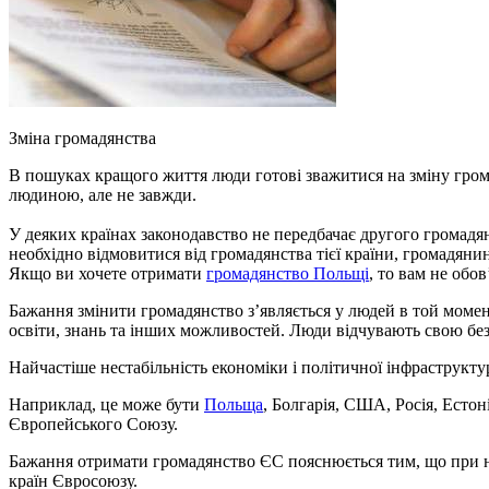
Зміна громадянства
В пошуках кращого життя люди готові зважитися на зміну гром
людиною, але не завжди.
У деяких країнах законодавство не передбачає другого громад
необхідно відмовитися від громадянства тієї країни, громадянин
Якщо ви хочете отримати
громадянство Польщі
, то вам не обо
Бажання змінити громадянство з’являється у людей в той момент
освіти, знань та інших можливостей. Люди відчувають свою без
Найчастіше нестабільність економіки і політичної інфраструкт
Наприклад, це може бути
Польща
, Болгарія, США, Росія, Есто
Європейського Союзу.
Бажання отримати громадянство ЄС пояснюється тим, що при ная
країн Євросоюзу.