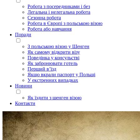
Робота з посередниками і без
Легальна і нелегальна робота
Сезонна робота
Робота в Європі з польською візою
Робота або навчання
Поради
З польською візою у Шенген
Як самому відкрити візу
Поведінка у консульстві
Як забронювати готель
Перший в’їзд
Якщо вкрали паспорт у Польщі
У екстренних випадках
Новини
Як їздити з шенген візою
Контакти