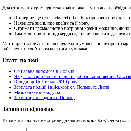
Для отримання громадянства країни, яка вам цікава, необхідно 
По-перше, це ценз осілості (кількість прожитих років, яка
Наявність знань про країну та її мову.
Отримати громадянство потрібної країни можливо, якщо ва
Також ви повинні підтвердити, що не належите до ніяких 
Мати престижне життя і всі необхідні умови – це не просто мрі
забезпечити своїх громадян цими умовами.
Статті по темі
Соціальна допомога в Польщі
Як у Польщі зробити піврічне робоче запрошення (Oświad
Вихідні дні в Польщі 2019 року
Зарплата поліції і військових у Польщі та Литві
Мазовецьке воєводство
Захист прав людини в Польщі
Залишити відповідь
Ваша e-mail адреса не оприлюднюватиметься.
Обов’язкові поля