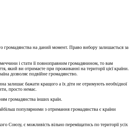
о громадянства на даний момент. Право вибору залишається за
меччини і стати її повноправним громадянином, то вам
ття, який ви отримаєте при проживанні на території цієї країни.
країна дозволяє подвійне громадянство.
ина залишає бажати кращого а їх діти не отримують необхідної
ити, просто немає.
ням громадянства інших країн.
 Найбільш популярними з отримання громадянства є країни
ого Союзу, є можливість вільно переміщатись по території усіх