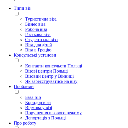
Типи віз
Туристична віза
Бізнес віза
Робоча віза
Гостьова віза
Студентська віза
Віза для дітей
Віза в Грецію
Консульські установи
Контакти консульств Польщі
Візові центри Польщі
Візовий центр у Вінниці
Як зареєструватись на візу
Проблеми
База SIS
Коридор візи
Відмова у візі
Порушення візового режиму
Депортація з Польщі
Про роботу