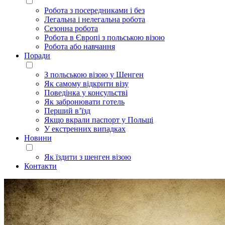
Робота з посередниками і без
Легальна і нелегальна робота
Сезонна робота
Робота в Європі з польською візою
Робота або навчання
Поради
З польською візою у Шенген
Як самому відкрити візу
Поведінка у консульстві
Як забронювати готель
Перший в’їзд
Якщо вкрали паспорт у Польщі
У екстренних випадках
Новини
Як їздити з шенген візою
Контакти