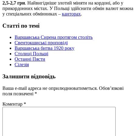
2,5-2,7 грн
. Найвигідніше злотий міняти на кордоні, або у
прикордонних містах. У Польщі здійснити обмін валют можна
у спеціальних обмінниках –
канторах
.
Статті по темі
Варшавська Сирена протягом століть
Свентокшиські проповіді
Варшавська битва 1920 року
Столиці Польщі
Останні Пясти
Сілезія
Залишити відповідь
Ваша e-mail адреса не оприлюднюватиметься.
Обов’язкові
поля позначені
*
Коментар
*