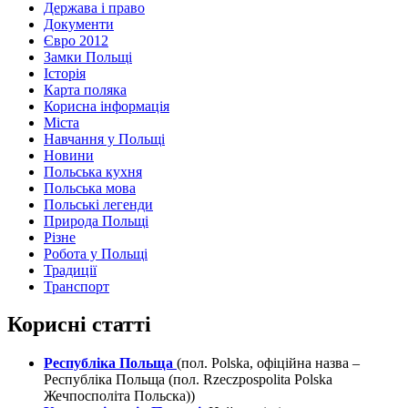
Держава і право
Документи
Євро 2012
Замки Польщі
Історія
Карта поляка
Корисна інформація
Міста
Навчання у Польщі
Новини
Польська кухня
Польська мова
Польські легенди
Природа Польщі
Різне
Робота у Польщі
Традиції
Транспорт
Корисні статті
Республіка Польща
(пол. Polska, офіційна назва –
Республіка Польща (пол. Rzeczpospolita Polska
Жечпосполіта Польска))