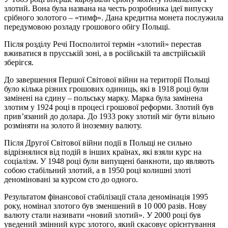
злотий. Вона була названа на честь розробника ідеї випуску
срібного золотого – «тимф». Дана кредитна монета послужила
передумовою розладу грошового обігу Польщі.
Після розділу Речі Посполитої термін «злотий» перестав
вживатися в прусській зоні, а в російській та австрійській
зберігся.
До завершення Першої Світової війни на території Польщі
було кілька різних грошових одиниць, які в 1918 році були
замінені на єдину – польську марку. Марка була замінена
злотим у 1924 році в процесі грошової реформи. Злотий був
прив’язаний до долара. До 1933 року злотий міг бути вільно
розміняти на золото й іноземну валюту.
Після Другої Світової війни події в Польщі не сильно
відрізнялися від подій в інших країнах, які взяли курс на
соціалізм. У 1948 році були випущені банкноти, що являють
собою стабільний злотий, а в 1950 році колишні злоті
деноміновані за курсом сто до одного.
Результатом фінансової стабілізації стала деномінація 1995
року, номінал злотого був зменшений в 10 000 разів. Нову
валюту стали називати «новий злотий». У 2000 році був
уведений змінний курс злотого, який скасовує орієнтування