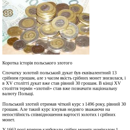
Коротка історія польського злотого
Спочатку золотий польський дукат був еквівалентний 13
срібним грошам, але з часом якість срібних монет знизилася, і
в XV столітті дукат вже став рівний 30 грошам. В кінці XV
століття термін «злотий» став вже позначати національну
валюту Польщі.
Польський злотий отримав чіткий курс з 1496 року, рівний 30
грошам. Але такий курс існував недовго зважаючи на
непостійність співвідношення вартості золотих і срібних
монет.
У 1663 році вперше карбували срібну монету номіналом 1