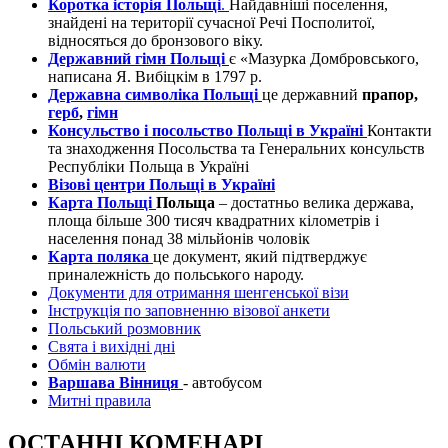
Коротка історія Польщі
.
Найдавніші поселення,
знайдені на території сучасної Речі Посполитої,
відносяться до бронзового віку.
Державний гімн Польщі
є «Мазурка Домбровського,
написана Я. Вибіцкім в 1797 р.
Державна символіка Польщі
це державний
прапор,
герб
,
гімн
Консульство і посольство Польщі в Україні
Контакти
та знаходження Посольства та Генеральних консульств
Республіки Польща в Україні
Візові центри Польщі в Україні
Карта Польщі
Польща
– достатньо велика держава,
площа більше 300 тисяч квадратних кілометрів і
населення понад 38 мільйонів чоловік
Карта поляка
це документ, який підтверджує
приналежність до польського народу.
Документи для отримання шенгенської візи
Інструкція по заповненню візової анкети
Польський розмовник
Свята і вихідні дні
Обмін валюти
Варшава Вінниця
- автобусом
Митні правила
ОСТАННІ КОМЕНАРІ