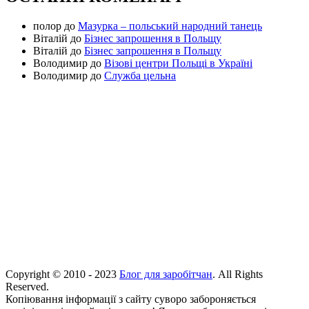
полор
до
Мазурка – польський народний танець
Віталій
до
Бізнес запрошення в Польщу
Віталій
до
Бізнес запрошення в Польщу
Володимир
до
Візові центри Польщі в Україні
Володимир
до
Служба цельна
Copyright © 2010 - 2023
Блог для заробітчан
. All Rights
Reserved.
Копіювання інформації з сайту суворо забороняється