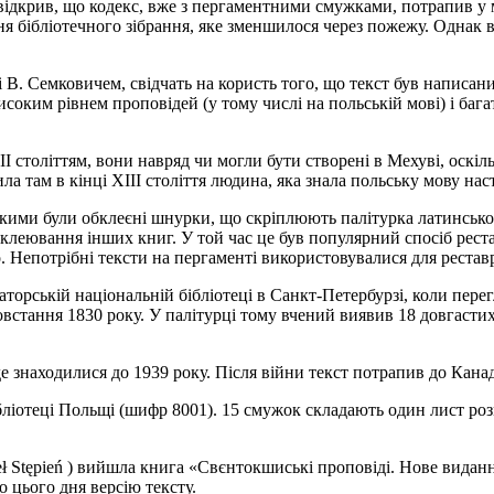
ч відкрив, що кодекс, вже з пергаментними смужками, потрапив 
ня бібліотечного зібрання, яке зменшилося через пожежу. Однак в
 і В. Семковичем, свідчать на користь того, що текст був написа
оким рівнем проповідей (у тому числі на польській мові) і багат
III століттям, вони навряд чи могли бути створені в Мехуві, оск
ла там в кінці XIII століття людина, яка знала польську мову нас
ими були обклеєні шнурки, що скріплюють палітурка латинського
бклеювання інших книг. У той час це був популярний спосіб реста
. Непотрібні тексти на пергаменті використовувалися для реставр
орській національній бібліотеці в Санкт-Петербурзі, коли перегл
встання 1830 року. У палітурці тому вчений виявив 18 довгастих 
 знаходилися до 1939 року. Після війни текст потрапив до Канад
бліотеці Польщі (шифр 8001). 15 смужок складають один лист роз
Stępień ) вийшла книга «Свєнтокшиські проповіді. Нове видання, 
о цього дня версію тексту.