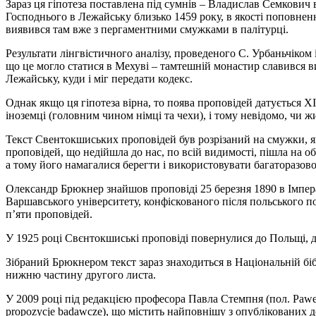
Зараз ця гіпотеза поставлена під сумнів – Владислав Семкови
Господнього в Лежайську близько 1459 року, в якості поповнен
виявився там вже з пергаментними смужками в палітурці.
Результати лінгвістичного аналізу, проведеного С. Урбаньчіком
що це могло статися в Мехуві – тамтешній монастир славився вис
Лежайську, куди і міг передати кодекс.
Однак якщо ця гіпотеза вірна, то поява проповідей датується X
іноземці (головним чином німці та чехи), і тому невідомо, чи жи
Текст Свентокшиських проповідей був розрізаний на смужки, як
проповідей, що недійшла до нас, по всій видимості, пішла на о
а тому його намагалися берегти і використовувати багаторазово
Олександр Брюкнер знайшов проповіді 25 березня 1890 в Імперат
Варшавського університету, конфіскованого після польського по
п’яти проповідей.
У 1925 році Свєнтокшиські проповіді повернулися до Польщі, де
Зібраний Брюкнером текст зараз знаходиться в Національній бі
нижню частину другого листа.
У 2009 році під редакцією професора Павла Стемпня (пол. Paweł 
propozycje badawcze), що містить найповнішу з опублікованих д