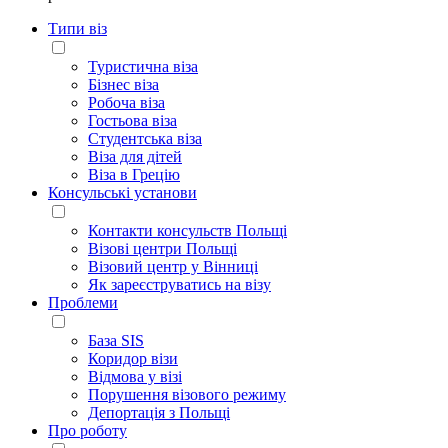
Типи віз
Туристична віза
Бізнес віза
Робоча віза
Гостьова віза
Студентська віза
Віза для дітей
Віза в Грецію
Консульські установи
Контакти консульств Польщі
Візові центри Польщі
Візовий центр у Вінниці
Як зареєструватись на візу
Проблеми
База SIS
Коридор візи
Відмова у візі
Порушення візового режиму
Депортація з Польщі
Про роботу