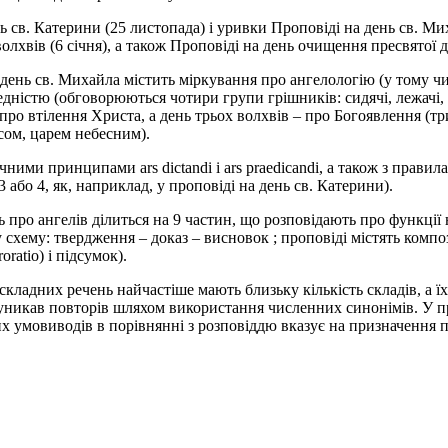
 св. Катерини (25 листопада) і уривки Проповіді на день св. Миха
волхвів (6 січня), а також Проповіді на день очищення пресвятої д
 день св. Михайла містить міркування про ангелологію (у тому 
едністю (обговорюються чотири групи грішників: сидячі, лежачі, 
ь про втілення Христа, а день трьох волхвів – про Богоявлення (
сом, царем небесним).
чними принципами ars dictandi і ars praedicandi, а також з прави
 або 4, як, наприклад, у проповіді на день св. Катерини).
ь про ангелів ділиться на 9 частин, що розповідають про функції
 схему: твердження – доказ – висновок ; проповіді містять компози
roratio) і підсумок).
кладних речень найчастіше мають близьку кількість складів, а їх 
р уникав повторів шляхом використання численних синонімів. У п
 умовиводів в порівнянні з розповіддю вказує на призначення п