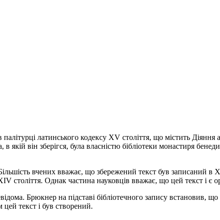
алітурці латинського кодексу XV століття, що містить Діяння апо
а, в якій він зберігся, була власністю бібліотеки монастиря бен
ільшість вчених вважає, що збережений текст був записаний в XI
XIV століття. Однак частина науковців вважає, що цей текст і є о
дома. Брюкнер на підставі бібліотечного запису встановив, що 
м цей текст і був створений.