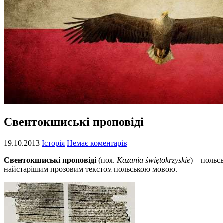
Свентокшиські проповіді
19.10.2013
Історія
Немає коментарів
Свентокшиські проповіді
(пол.
Kazania świętokrzyskie
) – польс
найстарішим прозовим текстом польською мовою.