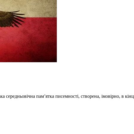
ька середньовічна пам’ятка писемності, створена, імовірно, в кін