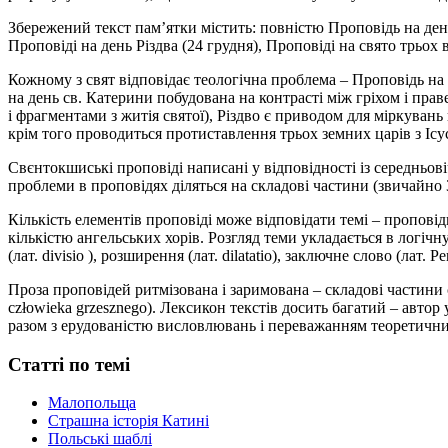
Збережений текст пам’ятки містить: повністю Проповідь на день
Проповіді на день Різдва (24 грудня), Проповіді на свято трьох 
Кожному з свят відповідає теологічна проблема – Проповідь на
на день св. Катерини побудована на контрасті між гріхом і прав
і фрагментами з житія святої), Різдво є приводом для міркуван
крім того проводиться протиставлення трьох земних царів з Ісу
Свєнтокшиські проповіді написані у відповідності із середньові
проблеми в проповідях діляться на складові частини (звичайно 3
Кількість елементів проповіді може відповідати темі – проповід
кількістю ангельських хорів. Розгляд теми укладається в логічну
(лат. divisio ), розширення (лат. dilatatio), заключне слово (лат. Pe
Проза проповідей ритмізована і заримована – складові частини с
człowieka grzesznego). Лексикон текстів досить багатий – авто
разом з ерудованістю висловлювань і переважанням теоретичних
Статті по темі
Малопольща
Страшна історія Катині
Польські шаблі