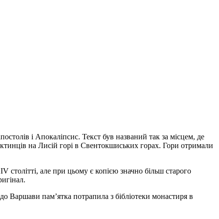
столів і Апокаліпсис. Текст був названий так за місцем, де
едиктинців на Лисій горі в Свентокшиських горах. Гори отримали
V столітті, але при цьому є копією значно більш старого
ригінал.
до Варшави пам’ятка потрапила з бібліотеки монастиря в