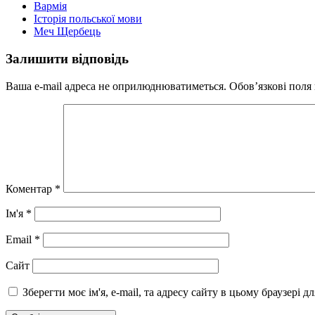
Вармія
Історія польської мови
Меч Щербець
Залишити відповідь
Ваша e-mail адреса не оприлюднюватиметься.
Обов’язкові поля
Коментар
*
Ім'я
*
Email
*
Сайт
Зберегти моє ім'я, e-mail, та адресу сайту в цьому браузері 