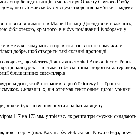
у монастир бенедиктинців з монастиря Ордену Святого Гробу
ідомо, що і Лежайськ був місцем створення пам’ятки – кодекс
ний, по всій видимості, в Малій Польщі. Дослідники вважають,
ою бібліотекою, крім того, він був пов’язаний із зборами у
ільки в мехувському монастирі в той час в основному жили
тільки добре, щоб створити такі складні проповіді.
 кодексу, що містить Діяння апостолів і Апокаліпсис. Решта
врації палітурок – пергамент був міцним і дорогим матеріалом,
ації більш цінних екземплярів.
ядав кодекс, який потрапив в цю бібліотеку із зібрання
смужок. Склавши їх, він отримав текст однієї цілої і уривки
и, звідки був знову повернутий на батьківщину.
міром 117 на 173 мм, у той час, як решта три смужки складають
нові теорії» (пол. Kazania świętokrzyskie. Nowa edycja, nowe