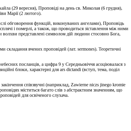
йла (29 вересня), Проповіді на день св. Миколая (6 грудня),
іви Марії (2 лютого).
числі обговорення функцій, виконуваних ангелами), Проповідь
сплячі і померлі, а також, що проводиться зіставлення між ними
три волхви представлені символом дій людини стосовно Бога,
лами складання вчених проповідей (лат. sermones). Теоретичні
 небесних посланців, а цифра 9 у Середньовіччя асоціювалася з
ційні блоки, характерні для ars dictandi (вступ, тема, поділ
закінчення співзвучні (наприклад, Zawierne niczs jinego kromie
роповідях міститься багато слів з абстрактним значенням, що
роповідей для освіченого слухача.