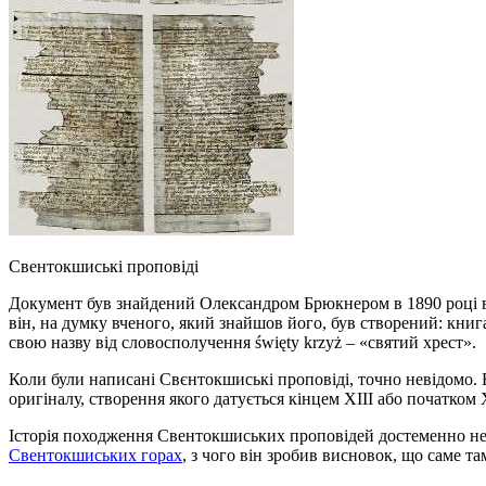
Свентокшиські проповіді
Документ був знайдений Олександром Брюкнером в 1890 році в п
він, на думку вченого, який знайшов його, був створений: книг
свою назву від словосполучення święty krzyż – «святий хрест».
Коли були написані Свєнтокшиські проповіді, точно невідомо. Б
оригіналу, створення якого датується кінцем XIII або початком 
Історія походження Свентокшиських проповідей достеменно неві
Свентокшиських горах
, з чого він зробив висновок, що саме та