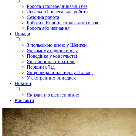
Робота з посередниками і без
Легальна і нелегальна робота
Сезонна робота
Робота в Європі з польською візою
Робота або навчання
Поради
З польською візою у Шенген
Як самому відкрити візу
Поведінка у консульстві
Як забронювати готель
Перший в’їзд
Якщо вкрали паспорт у Польщі
У екстренних випадках
Новини
Як їздити з шенген візою
Контакти