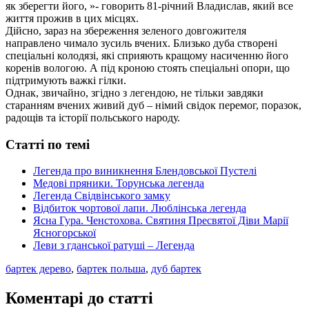
як зберегти його, »- говорить 81-річний Владислав, який все
життя прожив в цих місцях.
Дійсно, зараз на збереження зеленого довгожителя
направлено чимало зусиль вчених. Близько дуба створені
спеціальні колодязі, які сприяють кращому насиченню його
коренів вологою. А під кроною стоять спеціальні опори, що
підтримують важкі гілки.
Однак, звичайно, згідно з легендою, не тільки завдяки
старанням вчених живий дуб – німий свідок перемог, поразок,
радощів та історії польського народу.
Статті по темі
Легенда про виникнення Блендовської Пустелі
Медові пряники. Торунська легенда
Легенда Свідвінського замку
Відбиток чортової лапи. Люблінська легенда
Ясна Гура. Ченстохова. Святиня Пресвятої Діви Марії
Ясногорської
Леви з гданської ратуші – Легенда
бартек дерево
,
бартек польша
,
дуб бартек
Коментарі до статті