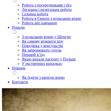
Робота з посередниками і без
Легальна і нелегальна робота
Сезонна робота
Робота в Європі з польською візою
Робота або навчання
Поради
З польською візою у Шенген
Як самому відкрити візу
Поведінка у консульстві
Як забронювати готель
Перший в’їзд
Якщо вкрали паспорт у Польщі
У екстренних випадках
Новини
Як їздити з шенген візою
Контакти