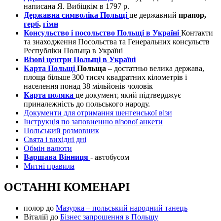
написана Я. Вибіцкім в 1797 р.
Державна символіка Польщі
це державний
прапор,
герб
,
гімн
Консульство і посольство Польщі в Україні
Контакти
та знаходження Посольства та Генеральних консульств
Республіки Польща в Україні
Візові центри Польщі в Україні
Карта Польщі
Польща
– достатньо велика держава,
площа більше 300 тисяч квадратних кілометрів і
населення понад 38 мільйонів чоловік
Карта поляка
це документ, який підтверджує
приналежність до польського народу.
Документи для отримання шенгенської візи
Інструкція по заповненню візової анкети
Польський розмовник
Свята і вихідні дні
Обмін валюти
Варшава Вінниця
- автобусом
Митні правила
ОСТАННІ КОМЕНАРІ
полор
до
Мазурка – польський народний танець
Віталій
до
Бізнес запрошення в Польщу