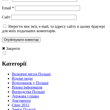
Email
*
Сайт
Зберегти моє ім'я, e-mail, та адресу сайту в цьому браузері
для моїх подальших коментарів.
✖ Закрити
Категорії
Визначні місця Польщі
Відомі люди
Відпочинок у Польщі
Візова інформація
Воєводства Польщі
Держава і право
Документи
Євро 2012
Замки Польщі