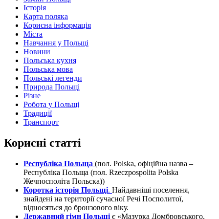
Історія
Карта поляка
Корисна інформація
Міста
Навчання у Польщі
Новини
Польська кухня
Польська мова
Польські легенди
Природа Польщі
Різне
Робота у Польщі
Традиції
Транспорт
Корисні статті
Республіка Польща
(пол. Polska, офіційна назва –
Республіка Польща (пол. Rzeczpospolita Polska
Жечпосполіта Польска))
Коротка історія Польщі
.
Найдавніші поселення,
знайдені на території сучасної Речі Посполитої,
відносяться до бронзового віку.
Державний гімн Польщі
є «Мазурка Домбровського,