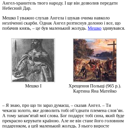
Ангел-хранитель твого народу. І ще він дозволив передати
Небесний Дар.
Мешко I уважно слухав Ангела і шукав очима навколо
незліченні скарби. Однак Ангел розтиснув долоню і все, що
побачив князь, – це був маленький жолудь.
Мешко
здивувався.
Мешко I
Хрещення Польщі (965 р.).
Картина Яна Матейко
– Я знаю, про що ти зараз думаєш, – сказав Ангел. – Ти
чекаєш золото, яке дозволить тобі об’єднати племена слов’ян.
А тому запам’ятай мої слова. Бог подарує тобі сина, який буде
прекрасно керувати країною. Але не він стане його головним
подарунком, а цей маленький жолудь. З нього виросте