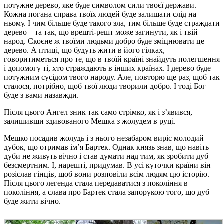
потужне дерево, яке буде символом сили твоєї держави.
Кожна погана справа твоїх людей буде залишати слід на
ньому. І чим більше буде такого зла, тим більше буде страждати
дерево – та так, що врешті-решт може загинути, як і твій
народ. Скоєне ж твоїми людьми добро буде зміцнювати це
дерево. А птиці, що будуть жити в його гілках,
говоритиметься про те, що в твоїй країні знайдуть полегшення
і допомогу ті, хто страждають в інших країнах. І дерево буде
потужним сусідом твого народу. Але, повторю ще раз, щоб так
сталося, потрібно, щоб твої люди творили добро. І тоді Бог
буде з вами назавжди.
Після цього Ангел зник так само стрімко, як і з’явився,
залишивши здивованого Мешка з жолудем в руці.
Мешко посадив жолудь і з нього незабаром виріс молодий
дубок, що отримав ім’я Бартек. Однак князь знав, що навіть
дуби не живуть вічно і став думати над тим, як зробити дуб
безсмертним. І, нарешті, придумав. В усі куточки країни він
розіслав гінців, щоб вони розповіли всім людям цю історію.
Після цього легенда стала передаватися з покоління в
покоління, а слава про Бартек стала запорукою того, що дуб
буде жити вічно.