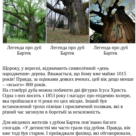
Легенда про дуб
Легенда про дуб
Легенда про дуб
Бартек
Бартек
Бартек
Щороку, у вересні, відзначають символічний «день
народження» дерева. Вважається, що йому вже майже 1015
років! Правда, за оцінками деяких вчених, цей вік дещо менше
– «всього» 800 років.
На стовбурі дуба можна побачити дві фігурки Ісуса Христа.
Одна з них висить з 1853 року і нагадує про епідемію холери,
яка пройшлася в ті роки по цих місцях. Інший був
встановлений трохи пізніше і присвячений полякам, які в
різний час загинули в боротьбі за незалежність.
Для місцевих жителів з дубом Бартек пов’язано багато
спогадів. «У дитинстві ми часто грали під дубом. Правда, він
вже тоді був старим. І приїжджали фахівці, які обговорювали,