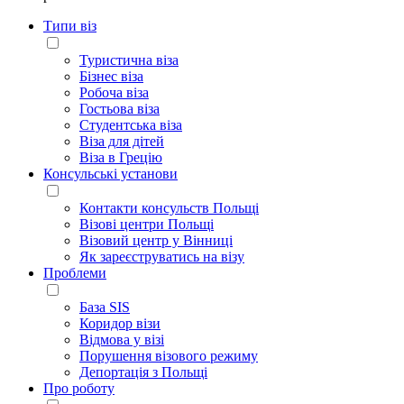
Типи віз
Туристична віза
Бізнес віза
Робоча віза
Гостьова віза
Студентська віза
Віза для дітей
Віза в Грецію
Консульські установи
Контакти консульств Польщі
Візові центри Польщі
Візовий центр у Вінниці
Як зареєструватись на візу
Проблеми
База SIS
Коридор візи
Відмова у візі
Порушення візового режиму
Депортація з Польщі
Про роботу