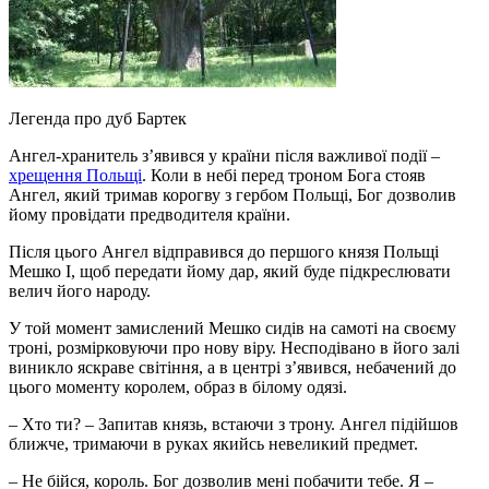
Легенда про дуб Бартек
Ангел-хранитель з’явився у країни після важливої події –
хрещення Польщі
. Коли в небі перед троном Бога стояв
Ангел, який тримав корогву з гербом Польщі, Бог дозволив
йому провідати предводителя країни.
Після цього Ангел відправився до першого князя Польщі
Мешко I, щоб передати йому дар, який буде підкреслювати
велич його народу.
У той момент замислений Мешко сидів на самоті на своєму
троні, розмірковуючи про нову віру. Несподівано в його залі
виникло яскраве світіння, а в центрі з’явився, небачений до
цього моменту королем, образ в білому одязі.
– Хто ти? – Запитав князь, встаючи з трону. Ангел підійшов
ближче, тримаючи в руках якийсь невеликий предмет.
– Не бійся, король. Бог дозволив мені побачити тебе. Я –