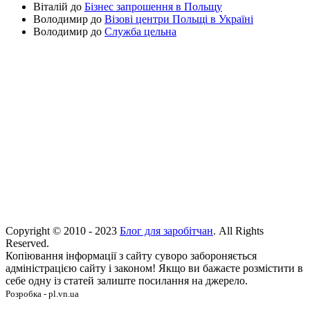
Віталій
до
Бізнес запрошення в Польщу
Володимир
до
Візові центри Польщі в Україні
Володимир
до
Служба цельна
Copyright © 2010 - 2023
Блог для заробітчан
. All Rights
Reserved.
Копіювання інформації з сайту суворо забороняється
адміністрацією сайту і законом! Якщо ви бажаєте розмістити в
себе одну із статей залиште посилання на джерело.
Розробка - pl.vn.ua