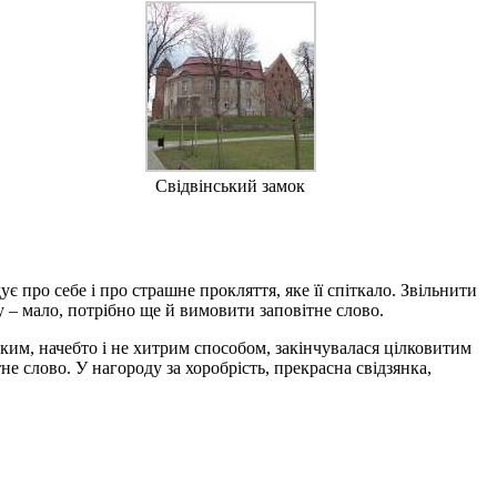
Свідвінський замок
 про себе і про страшне прокляття, яке її спіткало. Звільнити
у – мало, потрібно ще й вимовити заповітне слово.
аким, начебто і не хитрим способом, закінчувалася цілковитим
не слово. У нагороду за хоробрість, прекрасна свідзянка,