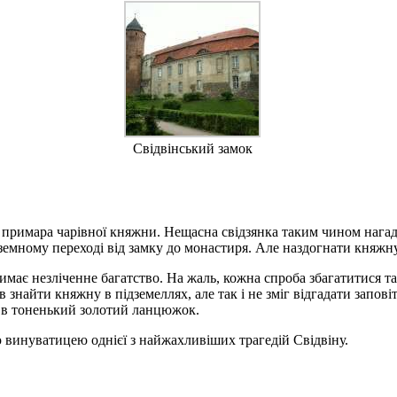
Свідвінський замок
 примара чарівної княжни. Нещасна свідзянка таким чином нагадує
ідземному переході від замку до монастиря. Але наздогнати княжн
тримає незліченне багатство. На жаль, кожна спроба збагатитися т
найти княжну в підземеллях, але так і не зміг відгадати заповіт
я, в тоненький золотий ланцюжок.
ю винуватицею однієї з найжахливіших трагедій Свідвіну.