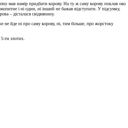
віну мав намір придбати корову. На ту ж саму корову поклав око
опитне і ні один, ні інший не бажав відступати. У підсумку,
рова – дісталася свідвянину.
е не йде ні про саму корову, ні, тим більше, про жорстоку
 5-ти злотих.