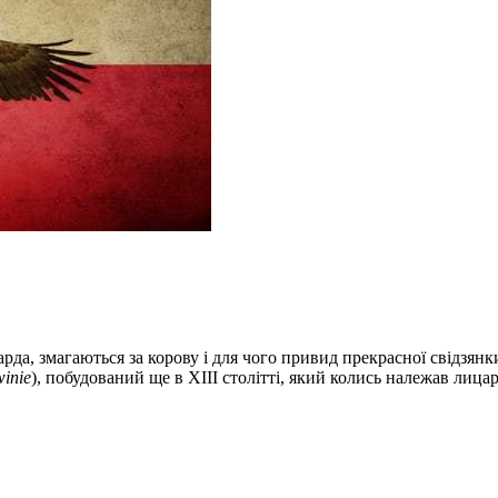
рда, змагаються за корову і для чого привид прекрасної свідзянк
inie
), побудований ще в XIII столітті, який колись належав лица