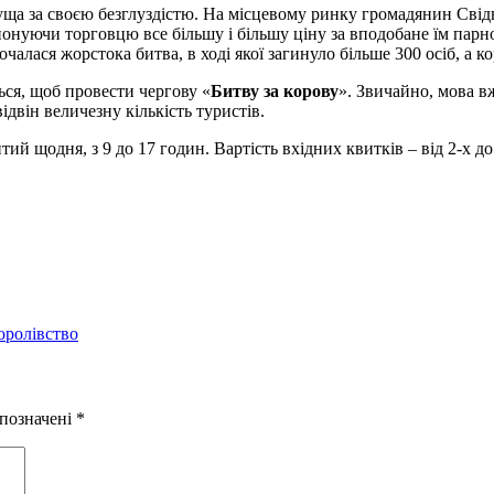
ичуща за своєю безглуздістю. На місцевому ринку громадянин Свід
нуючи торговцю все більшу і більшу ціну за вподобане їм парнок
чалася жорстока битва, в ході якої загинуло більше 300 осіб, а ко
ься, щоб провести чергову «
Битву за корову
». Звичайно, мова вж
двін величезну кількість туристів.
ий щодня, з 9 до 17 годин. Вартість вхідних квитків – від 2-х до
оролівство
 позначені
*