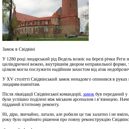
Замок в Свідвіні
У 1280 році лицарський рід Ведель возніс на березі річки Реги
циліндричної вежею, внутрішнім двором неправильної форми, т
цілком могла послужити надійним захистом від атак недобрози
У XV столітті Свідвінський замок ненадовго опинився в руках г
лицарям-іоаннітам.
Після ліквідації Свідвінської командорії,
замок
був переданий у 
були успішно поділені між міським арсеналом і в’язницею. Начеб
підданий істотному ремонту.
Ні, діри, звичайно, латали, але робили це так халатно і не вмі
року було прийнято рішення про повну реконструкцію Свідвінськ