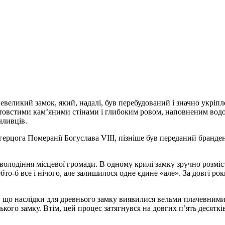
 невеликий замок, який, надалі, був перебудований і значно укрі
овстими кам’яними стінами і глибоким ровом, наповненим водою
чливців.
ерцога Померанії Богуслава VIII, пізніше був переданий бранден
володіння місцевої громади. В одному крилі замку зручно розміст
то-б все і нічого, але залишилося одне єдине «але». За довгі роки
ло, що наслідки для древнього замку виявилися вельми плачевними.
ого замку. Втім, цей процес затягнувся на довгих п’ять десятків