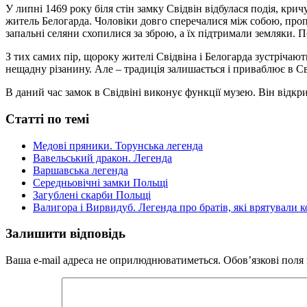
У липні 1469 року біля стін замку Свідвін відбулася подія, кр
житель Белогарда. Чоловіки довго сперечалися між собою, пропо
запальні селяни схопилися за зброю, а їх підтримали земляки. По
З тих самих пір, щороку жителі Свідвіна і Белогарда зустрічают
нещадну різанину. Але – традиція залишається і приваблює в Сві
В даний час замок в Свідвіні виконує функції музею. Він відкрит
Статті по темі
Медові пряники. Торунська легенда
Вавельський дракон. Легенда
Варшавська легенда
Середньовічні замки Польщі
Загублені скарби Польщі
Валигора і Вирвидуб. Легенда про братів, які врятували к
Залишити відповідь
Ваша e-mail адреса не оприлюднюватиметься.
Обов’язкові поля