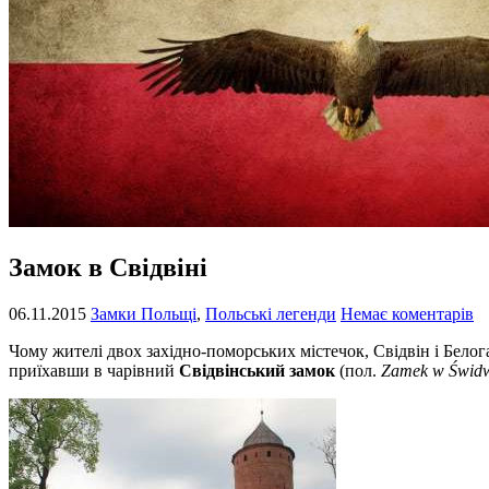
Замок в Свідвіні
06.11.2015
Замки Польщі
,
Польські легенди
Немає коментарів
Чому жителі двох західно-поморських містечок, Свідвін і Белога
приїхавши в чарівний
Свідвінський замок
(пол.
Zamek w Świdw