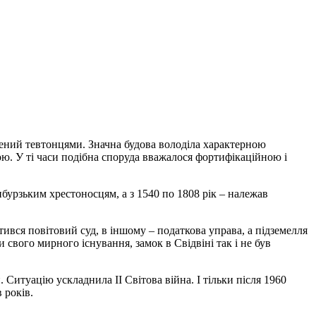
плений тевтонцями. Значна будова володіла характерною
. У ті часи подібна споруда вважалося фортифікаційною і
бурзьким хрестоносцям, а з 1540 по 1808 рік – належав
ився повітовий суд, в іншому – податкова управа, а підземелля
 свого мирного існування, замок в Свідвіні так і не був
 Ситуацію ускладнила II Світова війна. І тільки після 1960
 років.