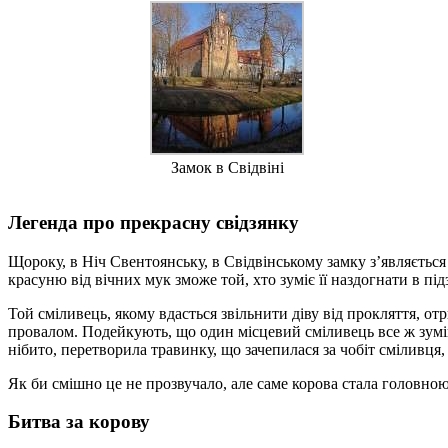
Замок в Свідвіні
Легенда про прекрасну свідзянку
Щороку, в Ніч Свентоянську, в Свідвінському замку з’являється
красуню від вічних мук зможе той, хто зуміє її наздогнати в п
Той сміливець, якому вдасться звільнити діву від прокляття, о
провалом. Подейкують, що один місцевий сміливець все ж зумів з
нібито, перетворила травинку, що зачепилася за чобіт сміливц
Як би смішно це не прозвучало, але саме корова стала головно
Битва за корову