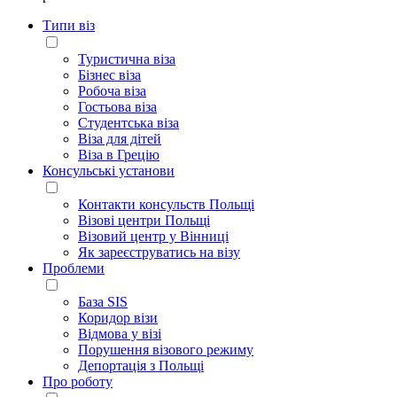
Типи віз
Туристична віза
Бізнес віза
Робоча віза
Гостьова віза
Студентська віза
Віза для дітей
Віза в Грецію
Консульські установи
Контакти консульств Польщі
Візові центри Польщі
Візовий центр у Вінниці
Як зареєструватись на візу
Проблеми
База SIS
Коридор візи
Відмова у візі
Порушення візового режиму
Депортація з Польщі
Про роботу