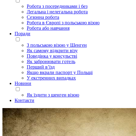
Робота з посередниками і без
Легальна і нелегальна робота
Сезонна робота
Робота в Європі з польською візою
Робота або навчання
Поради
З польською візою у Шенген
Як самому відкрити візу
Поведінка у консульстві
Як забронювати готель
Перший в’їзд
Якщо вкрали паспорт у Польщі
У екстренних випадках
Новини
Як їздити з шенген візою
Контакти