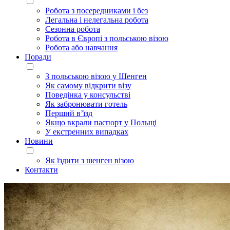
Робота з посередниками і без
Легальна і нелегальна робота
Сезонна робота
Робота в Європі з польською візою
Робота або навчання
Поради
З польською візою у Шенген
Як самому відкрити візу
Поведінка у консульстві
Як забронювати готель
Перший в’їзд
Якщо вкрали паспорт у Польщі
У екстренних випадках
Новини
Як їздити з шенген візою
Контакти