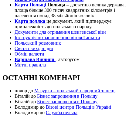
Карта Польщі
Польща
– достатньо велика держава,
площа більше 300 тисяч квадратних кілометрів і
населення понад 38 мільйонів чоловік
Карта поляка
це документ, який підтверджує
приналежність до польського народу.
Документи для отримання шенгенської візи
Інструкція по заповненню візової анкети
Польський розмовник
Свята і вихідні дні
Обмін валюти
Варшава Вінниця
- автобусом
Митні правила
ОСТАННІ КОМЕНАРІ
полор
до
Мазурка – польський народний танець
Віталій
до
Бізнес запрошення в Польщу
Віталій
до
Бізнес запрошення в Польщу
Володимир
до
Візові центри Польщі в Україні
Володимир
до
Служба цельна