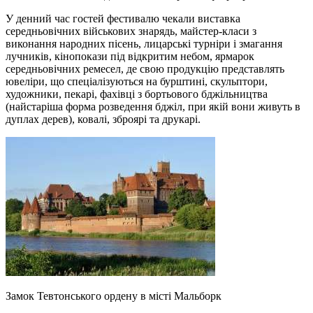
У денний час гостей фестивалю чекали виставка
середньовічних військових знарядь, майстер-класи з
виконання народних пісень, лицарські турніри і змагання
лучників, кінопокази під відкритим небом, ярмарок
середньовічних ремесел, де свою продукцію представлять
ювеліри, що спеціалізуються на бурштині, скульптори,
художники, пекарі, фахівці з бортьового бджільництва
(найстаріша форма розведення бджіл, при якій вони живуть в
дуплах дерев), ковалі, зброярі та друкарі.
Замок Тевтонського ордену в місті Мальборк