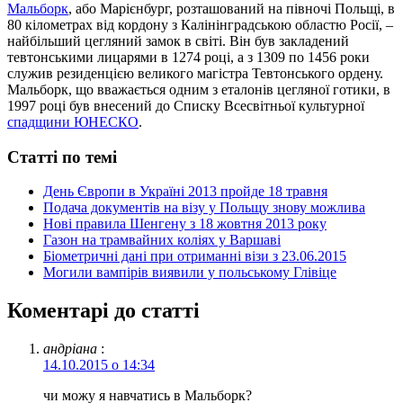
Мальборк
, або Марієнбург, розташований на півночі Польщі, в
80 кілометрах від кордону з Калінінградською областю Росії, –
найбільший цегляний замок в світі. Він був закладений
тевтонськими лицарями в 1274 році, а з 1309 по 1456 роки
служив резиденцією великого магістра Тевтонського ордену.
Мальборк, що вважається одним з еталонів цегляної готики, в
1997 році був внесений до Списку Всесвітньої культурної
спадщини ЮНЕСКО
.
Статті по темі
День Європи в Україні 2013 пройде 18 травня
Подача документів на візу у Польщу знову можлива
Нові правила Шенгену з 18 жовтня 2013 року
Газон на трамвайних коліях у Варшаві
Біометричні дані при отриманні візи з 23.06.2015
Могили вампірів виявили у польському Глівіце
Коментарі до статті
андріана
:
14.10.2015 о 14:34
чи можу я навчатись в Мальборк?