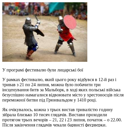
У програмі фестивалю були лицарські бої
У рамках фестивалю, який цього року відбувся в 12-й раз і
тривав з 21 по 24 липня, можна було побачити три
інсценування битв за Мальборк, в ході яких польські війська
безуспішно намагалися відвоювати місто у хрестоносців після
переможної битви під Грюнвальдом у 1410 році.
Як очікувалось, кожна з трьох вистав тривалістю годину
зібрала близько 10 тисяч глядачів. Вистави проходили
протягом трьох вечорів – 21, 22 і 23 липня, початок – о 22.00.
Після закінчення глядачів чекали барвисті феєрверки.