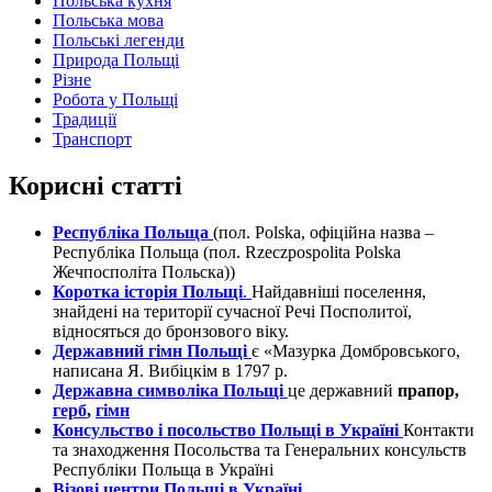
Польська кухня
Польська мова
Польські легенди
Природа Польщі
Різне
Робота у Польщі
Традиції
Транспорт
Корисні статті
Республіка Польща
(пол. Polska, офіційна назва –
Республіка Польща (пол. Rzeczpospolita Polska
Жечпосполіта Польска))
Коротка історія Польщі
.
Найдавніші поселення,
знайдені на території сучасної Речі Посполитої,
відносяться до бронзового віку.
Державний гімн Польщі
є «Мазурка Домбровського,
написана Я. Вибіцкім в 1797 р.
Державна символіка Польщі
це державний
прапор,
герб
,
гімн
Консульство і посольство Польщі в Україні
Контакти
та знаходження Посольства та Генеральних консульств
Республіки Польща в Україні
Візові центри Польщі в Україні