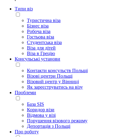
Типи віз
Туристична віза
Бізнес віза
Робоча віза
Гостьова віза
Студентська віза
Віза для дітей
Віза в Грецію
Консульські установи
Контакти консульств Польщі
Візові центри Польщі
Візовий центр у Вінниці
Як зареєструватись на візу
Проблеми
База SIS
Коридор візи
Відмова у візі
Порушення візового режиму
Депортація з Польщі
Про роботу