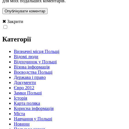
для моїх подальших коментарів.
✖ Закрити
Категорії
Визначні місця Польщі
Відомі люди
Відпочинок у Польщі
Візова інформація
Воєводства Польщі
Держава і право
Документи
Євро 2012
Замки Польщі
Історія
Карта поляка
Корисна інформація
Міста
Навчання у Польщі
Новини