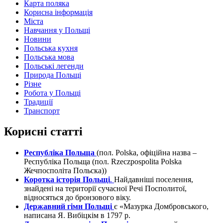
Карта поляка
Корисна інформація
Міста
Навчання у Польщі
Новини
Польська кухня
Польська мова
Польські легенди
Природа Польщі
Різне
Робота у Польщі
Традиції
Транспорт
Корисні статті
Республіка Польща
(пол. Polska, офіційна назва –
Республіка Польща (пол. Rzeczpospolita Polska
Жечпосполіта Польска))
Коротка історія Польщі
.
Найдавніші поселення,
знайдені на території сучасної Речі Посполитої,
відносяться до бронзового віку.
Державний гімн Польщі
є «Мазурка Домбровського,
написана Я. Вибіцкім в 1797 р.