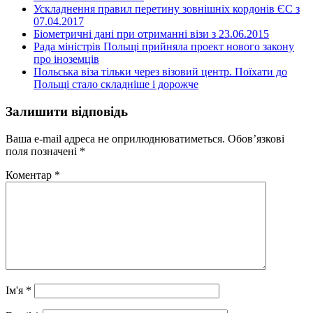
Ускладнення правил перетину зовнішніх кордонів ЄС з
07.04.2017
Біометричні дані при отриманні візи з 23.06.2015
Рада міністрів Польщі прийняла проект нового закону
про іноземців
Польська віза тільки через візовий центр. Поїхати до
Польщі стало складніше і дорожче
Залишити відповідь
Ваша e-mail адреса не оприлюднюватиметься.
Обов’язкові
поля позначені
*
Коментар
*
Ім'я
*