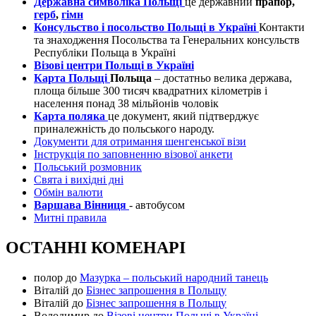
Державна символіка Польщі
це державний
прапор,
герб
,
гімн
Консульство і посольство Польщі в Україні
Контакти
та знаходження Посольства та Генеральних консульств
Республіки Польща в Україні
Візові центри Польщі в Україні
Карта Польщі
Польща
– достатньо велика держава,
площа більше 300 тисяч квадратних кілометрів і
населення понад 38 мільйонів чоловік
Карта поляка
це документ, який підтверджує
приналежність до польського народу.
Документи для отримання шенгенської візи
Інструкція по заповненню візової анкети
Польський розмовник
Свята і вихідні дні
Обмін валюти
Варшава Вінниця
- автобусом
Митні правила
ОСТАННІ КОМЕНАРІ
полор
до
Мазурка – польський народний танець
Віталій
до
Бізнес запрошення в Польщу
Віталій
до
Бізнес запрошення в Польщу
Володимир
до
Візові центри Польщі в Україні