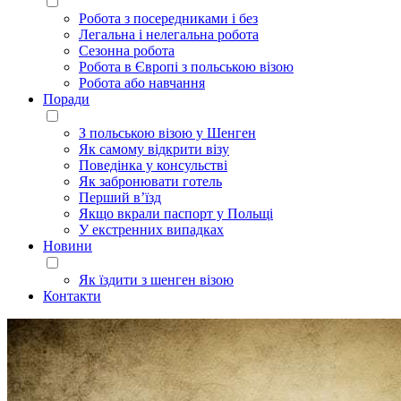
Робота з посередниками і без
Легальна і нелегальна робота
Сезонна робота
Робота в Європі з польською візою
Робота або навчання
Поради
З польською візою у Шенген
Як самому відкрити візу
Поведінка у консульстві
Як забронювати готель
Перший в’їзд
Якщо вкрали паспорт у Польщі
У екстренних випадках
Новини
Як їздити з шенген візою
Контакти