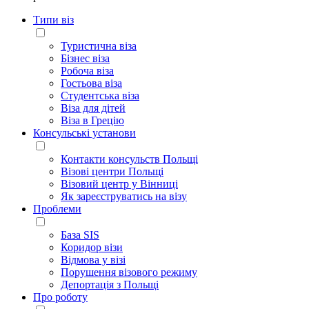
Типи віз
Туристична віза
Бізнес віза
Робоча віза
Гостьова віза
Студентська віза
Віза для дітей
Віза в Грецію
Консульські установи
Контакти консульств Польщі
Візові центри Польщі
Візовий центр у Вінниці
Як зареєструватись на візу
Проблеми
База SIS
Коридор візи
Відмова у візі
Порушення візового режиму
Депортація з Польщі
Про роботу