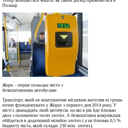
Тепер залишається чекати, як такий досвід приживеться в
Польщі.
Жори – перше польське місто з
безкоштовними автобусами
Транспорт, який не коштуватиме місцевим жителям ні гроша
почне функціонувати у Жорах з першого дня 2014 року. У
місті є дванадцять ліній автобусів, на які в рік йде близько
двох з половиною тисяч злотих. А безкоштовна комунікація
обійдеться в додатковий мільйон злотих ( а це близько 0,5 %
бюджету міста, який складає 230 млн. злотих).