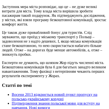
Заступник мера міста розповідає, що це – не дуже великі
витрати для міста. Тому влада міста вирішила зробити
пасажирам такий подарунок. Як підтверджують дослідження,
у містах, які взяли програму безкоштовної комунікації, зростає
комфорт життя.
Це також дуже привабливий бонус для туристів. Слід
зауважити, що проїзд у міському транспорті у Польщі –
задоволення не з надто дешевих. І, якщо міська комунікація
стане безкоштовною, то нею скористається набагато більше
людей. Отже – на дорогах буде менше автомобілів, а, отже –
зникнуть пробки.
Експерти не думають, що шляхом Жор підуть численні міста.
Безкоштовна комунікація була б для багатьох занадто великим
навантаженням. Тому фахівці з нетерпінням чекають перших
результатів експерименту у Жорах.
Статті по темі
Восени 2013 відкриється новий пункт пропуску на
польсько-українському кордоні
Підтвердження знання польської мови для вступу на
навчання. Нові вимоги