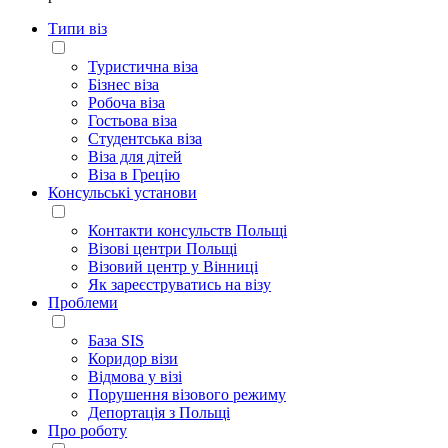
Типи віз
Туристична віза
Бізнес віза
Робоча віза
Гостьова віза
Студентська віза
Віза для дітей
Віза в Грецію
Консульські установи
Контакти консульств Польщі
Візові центри Польщі
Візовий центр у Вінниці
Як зареєструватись на візу
Проблеми
База SIS
Коридор візи
Відмова у візі
Порушення візового режиму
Депортація з Польщі
Про роботу