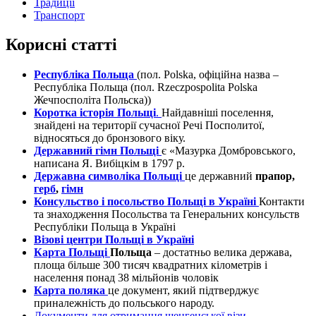
Традиції
Транспорт
Корисні статті
Республіка Польща
(пол. Polska, офіційна назва –
Республіка Польща (пол. Rzeczpospolita Polska
Жечпосполіта Польска))
Коротка історія Польщі
.
Найдавніші поселення,
знайдені на території сучасної Речі Посполитої,
відносяться до бронзового віку.
Державний гімн Польщі
є «Мазурка Домбровського,
написана Я. Вибіцкім в 1797 р.
Державна символіка Польщі
це державний
прапор,
герб
,
гімн
Консульство і посольство Польщі в Україні
Контакти
та знаходження Посольства та Генеральних консульств
Республіки Польща в Україні
Візові центри Польщі в Україні
Карта Польщі
Польща
– достатньо велика держава,
площа більше 300 тисяч квадратних кілометрів і
населення понад 38 мільйонів чоловік
Карта поляка
це документ, який підтверджує
приналежність до польського народу.
Документи для отримання шенгенської візи