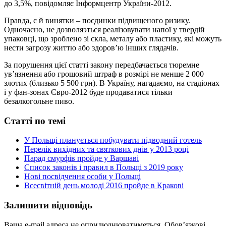
до 3,5%, повідомляє Інформцентр України-2012.
Правда, є й винятки – поєдинки підвищеного ризику.
Одночасно, не дозволяэться реалізовувати напої у твердій
упаковці, що зроблено зі скла, металу або пластику, які можуть
нести загрозу життю або здоров’ю інших глядачів.
За порушення цієї статті закону передбачається тюремне
ув’язнення або грошовий штраф в розмірі не менше 2 000
злотих (близько 5 500 грн). В Україну, нагадаємо, на стадіонах
і у фан-зонах Євро-2012 буде продаватися тільки
безалкогольне пиво.
Статті по темі
У Польщі планується побудувати підводний готель
Перелік вихідних та святкових днів у 2013 році
Парад смурфів пройде у Варшаві
Список законів і правил в Польщі з 2019 року
Нові посвідчення особи у Польщі
Всесвітній день молоді 2016 пройде в Кракові
Залишити відповідь
Ваша e-mail адреса не оприлюднюватиметься.
Обов’язкові