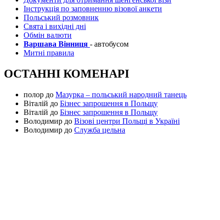
Інструкція по заповненню візової анкети
Польський розмовник
Свята і вихідні дні
Обмін валюти
Варшава Вінниця
- автобусом
Митні правила
ОСТАННІ КОМЕНАРІ
полор
до
Мазурка – польський народний танець
Віталій
до
Бізнес запрошення в Польщу
Віталій
до
Бізнес запрошення в Польщу
Володимир
до
Візові центри Польщі в Україні
Володимир
до
Служба цельна