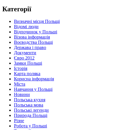
Категорії
Визначні місця Польщі
Відомі люди
Відпочинок у Польщі
Візова інформація
Воєводства Польщі
Держава і право
Документи
Євро 2012
Замки Польщі
Історія
Карта поляка
Корисна інформація
Міста
Навчання у Польщі
Новини
Польська кухня
Польська мова
Польські легенди
Природа Польщі
Різне
Робота у Польщі