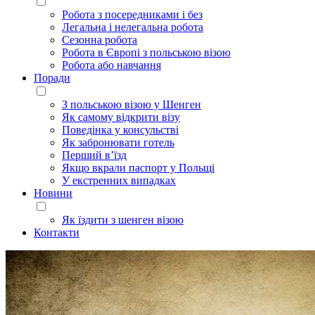
Робота з посередниками і без
Легальна і нелегальна робота
Сезонна робота
Робота в Європі з польською візою
Робота або навчання
Поради
З польською візою у Шенген
Як самому відкрити візу
Поведінка у консульстві
Як забронювати готель
Перший в’їзд
Якщо вкрали паспорт у Польщі
У екстренних випадках
Новини
Як їздити з шенген візою
Контакти