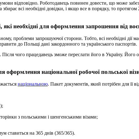
і умови відповідно. Роботодавець повинен довести, що може заб
 збирає всі необхідні довідки, і якщо все в порядку, то протяго
, які необхідні для оформлення запрошення від во
ному, проблеми запрошуючої сторони. Тобто, всі необхідні дії ма
равити до Польщі дані закордонного та українського паспортів.
 Після чого працедавець зможе переслати його в Україну. Його о
я оформлення національної робочої польської візи,
ажається
національною
. Пакет документів, який потрібен для її ві
);
 сторінки з польськими і шенгенськими візами;
ум ставиться на 365 днів (365/365).