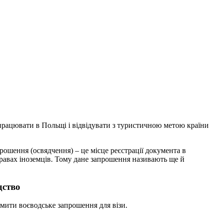
о працювати в Польщі і відвідувати з туристичною метою країни
прошення (освядчення) – це місце реєстрації документа в
правах іноземців. Тому дане запрошення називають ще й
дство
рмити воєводське запрошення для візи.