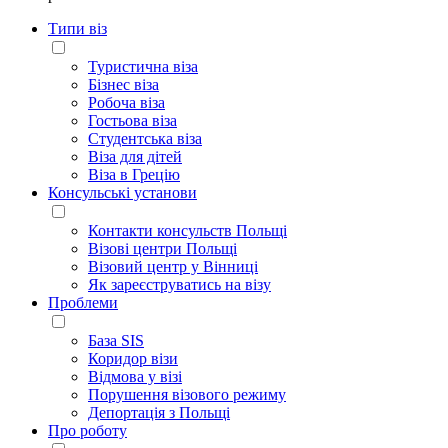
Типи віз
Туристична віза
Бізнес віза
Робоча віза
Гостьова віза
Студентська віза
Віза для дітей
Віза в Грецію
Консульські установи
Контакти консульств Польщі
Візові центри Польщі
Візовий центр у Вінниці
Як зареєструватись на візу
Проблеми
База SIS
Коридор візи
Відмова у візі
Порушення візового режиму
Депортація з Польщі
Про роботу