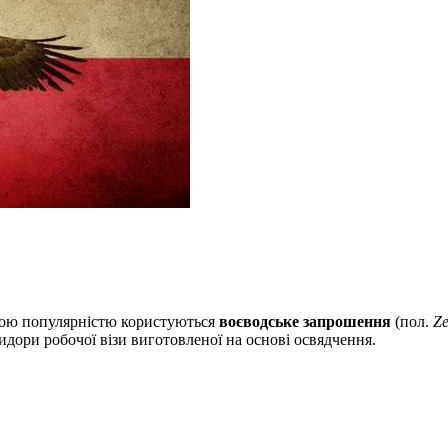
ьшою популярністю користуються
воєводське запрошення
(пол.
Ze
ридори робочої візи виготовленої на основі освядчення.