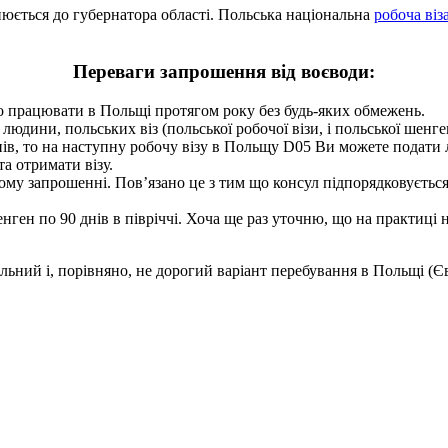
нюється до губернатора області. Польська національна
робоча віз
Переваги запрошення від воєводи:
о працювати в Польщі протягом року без будь-яких обмежень.
юдини, польських віз (польської робочої візи, і польської шенге
днів, то на наступну робочу візу в Польщу D05 Ви можете подати л
а отримати візу.
ому запрошенні. Пов’язано це з тим що консул підпорядковується в
нген по 90 днів в півріччі. Хоча ще раз уточню, що на практиці
ьний і, порівняно, не дорогий варіант перебування в Польщі (Єв