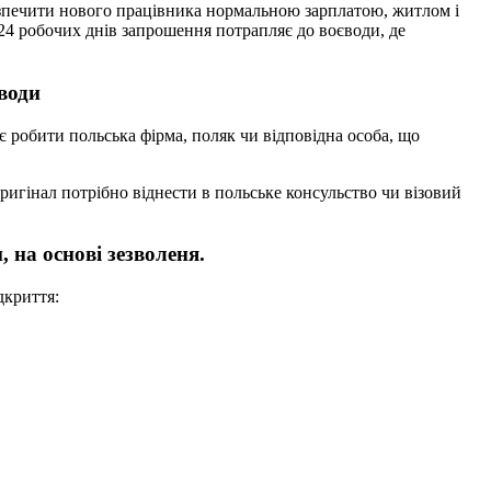
езпечити нового працівника нормальною зарплатою, житлом і
м 24 робочих днів запрошення потрапляє до воєводи, де
єводи
є робити польська фірма, поляк чи відповідна особа, що
ригінал потрібно віднести в польське консульство чи візовий
 на основі зезволеня.
дкриття: