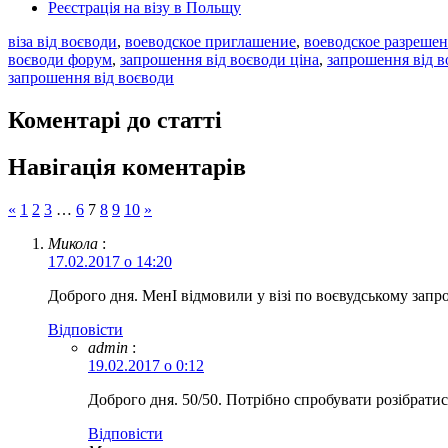
Реєстрація на візу в Польщу
віза від воєводи
,
воеводское приглашение
,
воеводское разрешен
воєводи форум
,
запрошення від воєводи ціна
,
запрошення від в
запрошення від воєводи
Коментарі до статті
Навігація коментарів
«
1
2
3
…
6
7
8
9
10
»
Микола
:
17.02.2017 о 14:20
Доброго дня. МенІ відмовили у візі по воєвудському зап
Відповіcти
admin
:
19.02.2017 о 0:12
Доброго дня. 50/50. Потрібно спробувати розібратис
Відповіcти