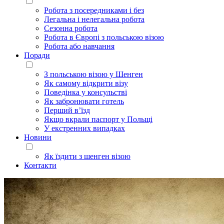
Робота з посередниками і без
Легальна і нелегальна робота
Сезонна робота
Робота в Європі з польською візою
Робота або навчання
Поради
З польською візою у Шенген
Як самому відкрити візу
Поведінка у консульстві
Як забронювати готель
Перший в’їзд
Якщо вкрали паспорт у Польщі
У екстренних випадках
Новини
Як їздити з шенген візою
Контакти