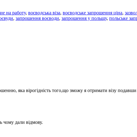
ие на работу
,
воєводська віза
,
воєводське запрошення ціна
,
зазво
оєвуди
,
запрошення воєводи
,
запрошення у польщу
,
польське зап
рошенню, яка вірогідність того,що зможу я отримати візу подавш
ь чому дали відмову.