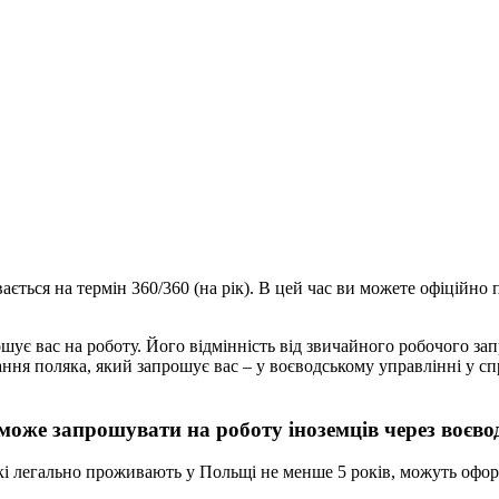
вається на термін 360/360 (на рік). В цей час ви можете офіційн
ошує вас на роботу. Його відмінність від звичайного робочого за
ання поляка, який запрошує вас – у воєводському управлінні у с
може запрошувати на роботу іноземців через воєво
які легально проживають у Польщі не менше 5 років, можуть офо