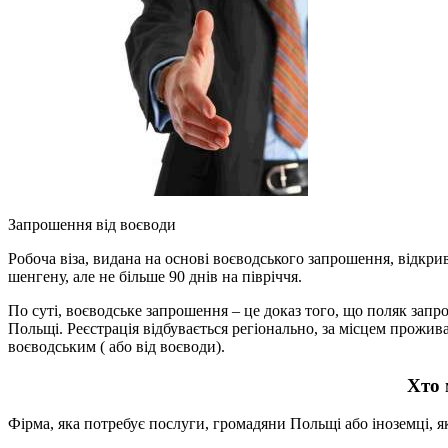
Запрошення від воєводи
Робоча віза, видана на основі воєводського запрошення, відкри
шенгену, але не більше 90 днів на півріччя.
По суті, воєводське запрошення – це доказ того, що поляк запр
Польщі. Реєстрація відбувається регіонально, за місцем прожив
воєводським ( або від воєводи).
Хто 
Фірма, яка потребує послуги, громадяни Польщі або іноземці, 