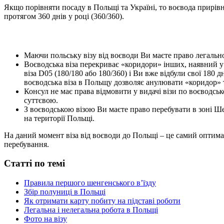
Якщо порівняти посаду в Польщі та Україні, то воєвода прирів
протягом 360 днів у році (360/360).
Маючи польську візу від воєводи Ви маєте право легальн
Воєводська віза перекриває «коридори» інших, наявний у л
віза D05 (180/180 або 180/360) і Ви вже відбули свої 180 
воєводська віза в Польщу дозволяє анулювати «коридор» т
Консул не має права відмовити у видачі візи по воєводськ
суттєвою.
З воєводською візою Ви маєте право перебувати в зоні Ше
на території Польщі.
На даний момент віза від воєводи до Польщі – це самий оптимал
перебування.
Статті по темі
Правила першого шенгенського в’їзду
Збір полуниці в Польщі
Як отримати карту побиту на підставі роботи
Легальна і нелегальна робота в Польщі
Фото на візу