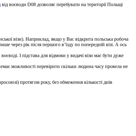
а
від воєводи D08 дозволяє перебувати на території Польщі
нської візи). Наприклад, якщо у Вас відкрита польська робоча
ише через рік після першого в’їзду по попередній візі. А ось
оєводі. І підстава для відмови у видачі візи має бути дуже
 немає можливості перевірити скільки людина часу провела не
росоюзі) протягом року, без обмеження кількості днів