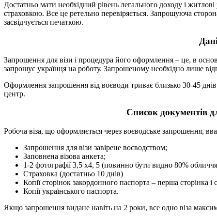
Достатньо мати необхідний рівень легального доходу і житлов
страховкою. Все це ретельно перевіряється. Запрошуюча сторона
засвідчується печаткою.
Дані
Запрошення для візи і процедура його оформлення – це, в основ
запрошує українця на роботу. Запрошеному необхідно лише відп
Оформлення запрошення від воєводи триває близько 30-45 днів.
центр.
Список документів дл
Робоча віза, що оформляється через воєводське запрошення, вв
Запрошення для візи завірене воєводством;
Заповнена візова анкета;
1-2 фотографії 3,5 х4, 5 (повинно бути видно 80% обличчя
Страховка (достатньо 10 днів)
Копії сторінок закордонного паспорта – перша сторінка і
Копії українського паспорта.
Якщо запрошення видане навіть на 2 роки, все одно віза максим