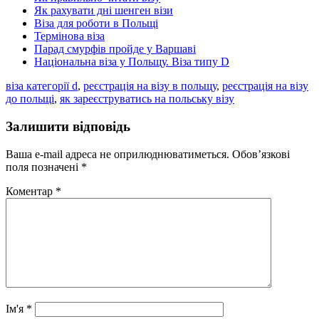
Як рахувати дні шенген візи
Віза для роботи в Польщі
Термінова віза
Парад смурфів пройде у Варшаві
Національна віза у Польщу. Віза типу D
віза категорії d
,
реєстрація на візу в польщу
,
реєстрація на візу
до польщі
,
як зареєструватись на польську візу
Залишити відповідь
Ваша e-mail адреса не оприлюднюватиметься.
Обов’язкові
поля позначені
*
Коментар
*
Ім'я
*