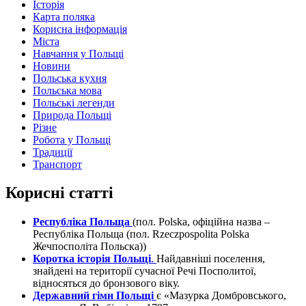
Історія
Карта поляка
Корисна інформація
Міста
Навчання у Польщі
Новини
Польська кухня
Польська мова
Польські легенди
Природа Польщі
Різне
Робота у Польщі
Традиції
Транспорт
Корисні статті
Республіка Польща
(пол. Polska, офіційна назва –
Республіка Польща (пол. Rzeczpospolita Polska
Жечпосполіта Польска))
Коротка історія Польщі
.
Найдавніші поселення,
знайдені на території сучасної Речі Посполитої,
відносяться до бронзового віку.
Державний гімн Польщі
є «Мазурка Домбровського,