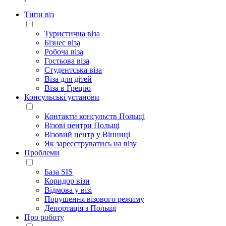
Типи віз
Туристична віза
Бізнес віза
Робоча віза
Гостьова віза
Студентська віза
Віза для дітей
Віза в Грецію
Консульські установи
Контакти консульств Польщі
Візові центри Польщі
Візовий центр у Вінниці
Як зареєструватись на візу
Проблеми
База SIS
Коридор візи
Відмова у візі
Порушення візового режиму
Депортація з Польщі
Про роботу