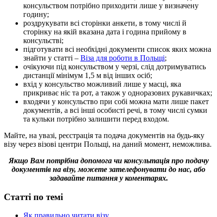
консульством потрібно приходити лише у визначену
годину;
роздрукувати всі сторінки анкети, в тому числі й
сторінку на якій вказана дата і година прийому в
консульстві;
підготувати всі необхідні документи список яких можна
знайти у статті –
Віза для роботи в Польщі
;
очікуючи під консульством у черзі, слід дотримуватись
дистанції мінімум 1,5 м від інших осіб;
вхід у консульство можливий лише у масці, яка
прикриває ніс та рот, а також у одноразових рукавичках;
входячи у консульство при собі можна мати лише пакет
документів, а всі інші особисті речі, в тому числі сумки
та кульки потрібно залишити перед входом.
Майте, на увазі, реєстрація та подача документів на будь-яку
візу через візові центри Польщі, на даний момент, неможлива.
Якщо Вам потрібна допомога чи консультація про подачу
документів на візу, можете зателефонувати до нас, або
задавайте питання у коментарях.
Статті по темі
Як правильно читати візу