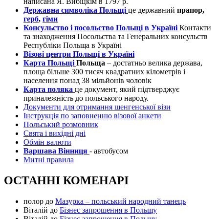
написана Я. Вибіцкім в 1797 р.
Державна символіка Польщі
це державний
прапор,
герб
,
гімн
Консульство і посольство Польщі в Україні
Контакти
та знаходження Посольства та Генеральних консульств
Республіки Польща в Україні
Візові центри Польщі в Україні
Карта Польщі
Польща
– достатньо велика держава,
площа більше 300 тисяч квадратних кілометрів і
населення понад 38 мільйонів чоловік
Карта поляка
це документ, який підтверджує
приналежність до польського народу.
Документи для отримання шенгенської візи
Інструкція по заповненню візової анкети
Польський розмовник
Свята і вихідні дні
Обмін валюти
Варшава Вінниця
- автобусом
Митні правила
ОСТАННІ КОМЕНАРІ
полор
до
Мазурка – польський народний танець
Віталій
до
Бізнес запрошення в Польщу
Віталій
до
Бізнес запрошення в Польщу