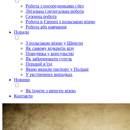
Робота з посередниками і без
Легальна і нелегальна робота
Сезонна робота
Робота в Європі з польською візою
Робота або навчання
Поради
З польською візою у Шенген
Як самому відкрити візу
Поведінка у консульстві
Як забронювати готель
Перший в’їзд
Якщо вкрали паспорт у Польщі
У екстренних випадках
Новини
Як їздити з шенген візою
Контакти