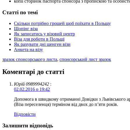
копії сторінок паспорта спонсора з пропискою та особис
Статті по темі
Скільки потрібно грошей щоб поїхати в Польщу
Шопінг віза
Як записатись у візовий центр
Віза для роботи в Польщі
Як рахувати дні шенген візи
Анкета на візу
зразок спонсорського листа
,
спонсорський лист зразок
Коментарі до статті
Юрій 0989994242
:
02.02.2016 о 19:42
Допомога в швидкому отриманні Довідки з Львівського арх
(Віза переселенця) терміном від двох до п’яти років.
Відповіcти
Залишити відповідь