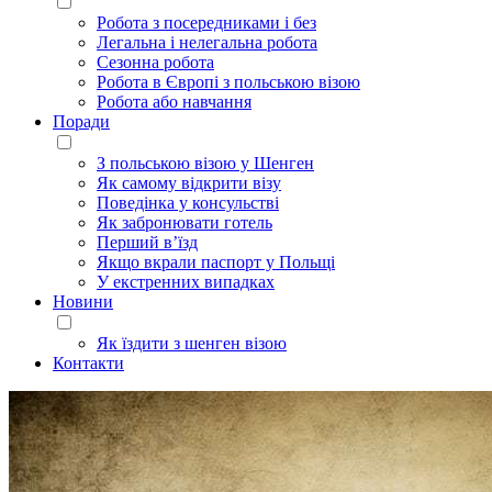
Робота з посередниками і без
Легальна і нелегальна робота
Сезонна робота
Робота в Європі з польською візою
Робота або навчання
Поради
З польською візою у Шенген
Як самому відкрити візу
Поведінка у консульстві
Як забронювати готель
Перший в’їзд
Якщо вкрали паспорт у Польщі
У екстренних випадках
Новини
Як їздити з шенген візою
Контакти