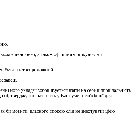
чню.
тьком є пенсіонер, а також офіційним опікуном чи
нен бути платоспроможний.
цедавець.
нні його укладач зобов’язується взяти на себе відповідальність
що підтверджують наявність у Вас суми, необхідної для
так би мовити, власного спокою слід не знехтувати цією