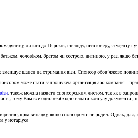
мадянину, дитині до 16 років, інваліду, пенсіонеру, студенту і у
батьком, чоловіком, братом чи сестрою, дитиною, у разі якщо ба
це зменшує шанси на отримання візи. Спонсор обов’язково пови
понсором може стати запрошуюча організація або компанія – пра
візи
, також можна назвати спонсорським листом, так як в запроше
гостя, тому Вам все одно необхідно надати консулу документи , 
віренню, крім випадку, якщо спонсором є не родич. Однак, для, 
а у нотаріуса.