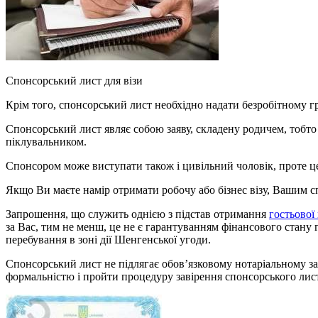
Спонсорський лист для візи
Крім того, спонсорський лист необхідно надати безробітному гро
Спонсорський лист являє собою заяву, складену родичем, тобто 
піклувальником.
Спонсором може виступати також і цивільний чоловік, проте 
Якщо Ви маєте намір отримати робочу або бізнес візу, Вашим с
Запрошення, що служить однією з підстав отримання
гостьової 
за Вас, тим не менш, це не є гарантуванням фінансового стану 
перебування в зоні дії Шенгенської угоди.
Спонсорський лист не підлягає обов’язковому нотаріальному за
формальністю і пройти процедуру завірення спонсорського лист