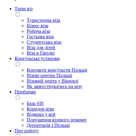
Типи віз
Туристична віза
Бізнес віза
Робоча віза
Гостьова віза
Студентська віза
Віза для дітей
Віза в Грецію
Консульські установи
Контакти консульств Польщі
Візові центри Польщі
Візовий центр у Вінниці
Як зареєструватись на візу
Проблеми
База SIS
Коридор візи
Відмова у візі
Порушення візового режиму
Депортація з Польщі
Про роботу