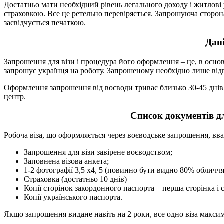
Достатньо мати необхідний рівень легального доходу і житлов
страховкою. Все це ретельно перевіряється. Запрошуюча сторона
засвідчується печаткою.
Дані
Запрошення для візи і процедура його оформлення – це, в основ
запрошує українця на роботу. Запрошеному необхідно лише відп
Оформлення запрошення від воєводи триває близько 30-45 днів.
центр.
Список документів дл
Робоча віза, що оформляється через воєводське запрошення, вв
Запрошення для візи завірене воєводством;
Заповнена візова анкета;
1-2 фотографії 3,5 х4, 5 (повинно бути видно 80% обличчя
Страховка (достатньо 10 днів)
Копії сторінок закордонного паспорта – перша сторінка і
Копії українського паспорта.
Якщо запрошення видане навіть на 2 роки, все одно віза максим