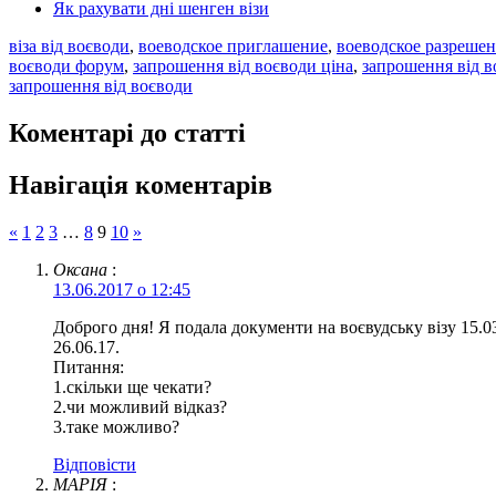
Як рахувати дні шенген візи
віза від воєводи
,
воеводское приглашение
,
воеводское разрешен
воєводи форум
,
запрошення від воєводи ціна
,
запрошення від в
запрошення від воєводи
Коментарі до статті
Навігація коментарів
«
1
2
3
…
8
9
10
»
Оксана
:
13.06.2017 о 12:45
Доброго дня! Я подала документи на воєвудську візу 15.0
26.06.17.
Питання:
1.скільки ще чекати?
2.чи можливий відказ?
3.таке можливо?
Відповіcти
МАРІЯ
: