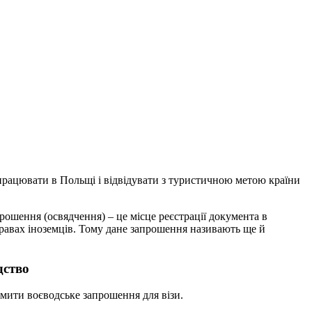
о працювати в Польщі і відвідувати з туристичною метою країни
прошення (освядчення) – це місце реєстрації документа в
правах іноземців. Тому дане запрошення називають ще й
дство
рмити воєводське запрошення для візи.