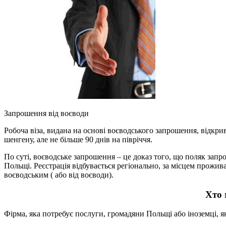
Запрошення від воєводи
Робоча віза, видана на основі воєводського запрошення, відкри
шенгену, але не більше 90 днів на півріччя.
По суті, воєводське запрошення – це доказ того, що поляк запр
Польщі. Реєстрація відбувається регіонально, за місцем прожив
воєводським ( або від воєводи).
Хто 
Фірма, яка потребує послуги, громадяни Польщі або іноземці, 