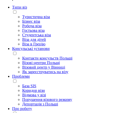
Типи віз
Туристична віза
Бізнес віза
Робоча віза
Гостьова віза
Студентська віза
Віза для дітей
Віза в Грецію
Консульські установи
Контакти консульств Польщі
Візові центри Польщі
Візовий центр у Вінниці
Як зареєструватись на візу
Проблеми
База SIS
Коридор візи
Відмова у візі
Порушення візового режиму
Депортація з Польщі
Про роботу