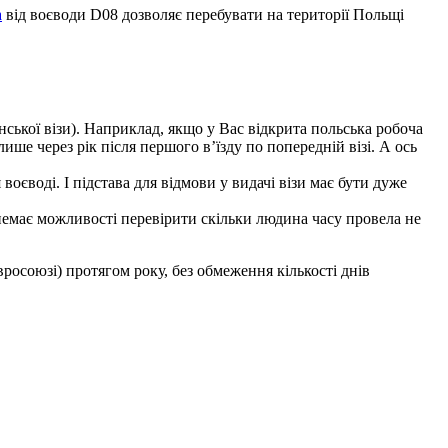
а
від воєводи D08 дозволяє перебувати на території Польщі
нської візи). Наприклад, якщо у Вас відкрита польська робоча
ише через рік після першого в’їзду по попередній візі. А ось
оєводі. І підстава для відмови у видачі візи має бути дуже
 немає можливості перевірити скільки людина часу провела не
росоюзі) протягом року, без обмеження кількості днів