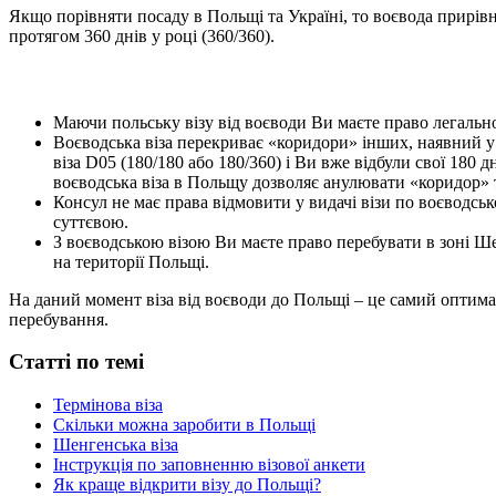
Якщо порівняти посаду в Польщі та Україні, то воєвода прирів
протягом 360 днів у році (360/360).
Маючи польську візу від воєводи Ви маєте право легальн
Воєводська віза перекриває «коридори» інших, наявний у л
віза D05 (180/180 або 180/360) і Ви вже відбули свої 180 
воєводська віза в Польщу дозволяє анулювати «коридор» т
Консул не має права відмовити у видачі візи по воєводськ
суттєвою.
З воєводською візою Ви маєте право перебувати в зоні Ше
на території Польщі.
На даний момент віза від воєводи до Польщі – це самий оптимал
перебування.
Статті по темі
Термінова віза
Скільки можна заробити в Польщі
Шенгенська віза
Інструкція по заповненню візової анкети
Як краще відкрити візу до Польщі?