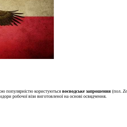
ьшою популярністю користуються
воєводське запрошення
(пол.
Ze
ридори робочої візи виготовленої на основі освядчення.