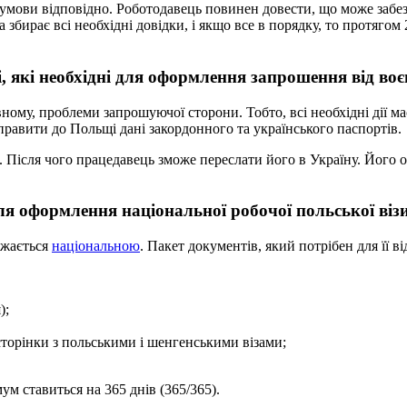
і умови відповідно. Роботодавець повинен довести, що може заб
 збирає всі необхідні довідки, і якщо все в порядку, то протяго
, які необхідні для оформлення запрошення від во
ному, проблеми запрошуючої сторони. Тобто, всі необхідні дії ма
равити до Польщі дані закордонного та українського паспортів.
 Після чого працедавець зможе переслати його в Україну. Його о
я оформлення національної робочої польської візи,
ажається
національною
. Пакет документів, який потрібен для її ві
);
 сторінки з польськими і шенгенськими візами;
ум ставиться на 365 днів (365/365).