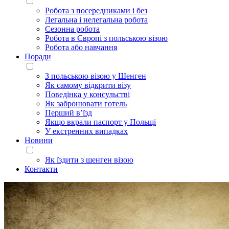
Робота з посередниками і без
Легальна і нелегальна робота
Сезонна робота
Робота в Європі з польською візою
Робота або навчання
Поради
З польською візою у Шенген
Як самому відкрити візу
Поведінка у консульстві
Як забронювати готель
Перший в’їзд
Якщо вкрали паспорт у Польщі
У екстренних випадках
Новини
Як їздити з шенген візою
Контакти