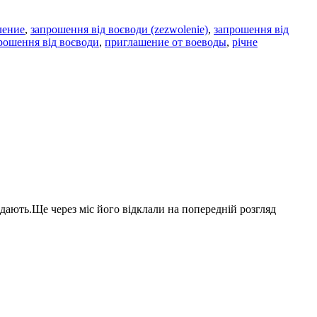
ление
,
запрошення від воєводи (zezwolenie)
,
запрошення від
рошення від воєводи
,
приглашение от воеводы
,
річне
идають.Ще через міс його відклали на попередній розгляд