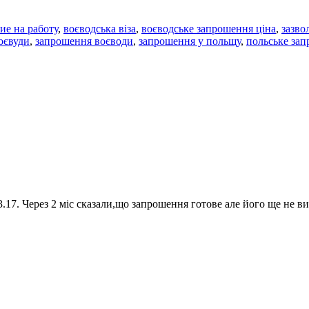
ие на работу
,
воєводська віза
,
воєводське запрошення ціна
,
зазво
оєвуди
,
запрошення воєводи
,
запрошення у польщу
,
польське зап
3.17. Через 2 міс сказали,що запрошення готове але його ще не в