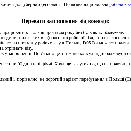
нюється до губернатора області. Польська національна
робоча віз
Переваги запрошення від воєводи:
о працювати в Польщі протягом року без будь-яких обмежень.
юдини, польських віз (польської робочої візи, і польської шенге
днів, то на наступну робочу візу в Польщу D05 Ви можете подати л
а отримати візу.
ому запрошенні. Пов’язано це з тим що консул підпорядковується в
нген по 90 днів в півріччі. Хоча ще раз уточню, що на практиці
ьний і, порівняно, не дорогий варіант перебування в Польщі (Єв