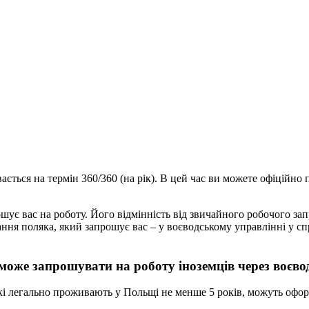
вається на термін 360/360 (на рік). В цей час ви можете офіційн
ошує вас на роботу. Його відмінність від звичайного робочого за
ання поляка, який запрошує вас – у воєводському управлінні у с
може запрошувати на роботу іноземців через воєво
які легально проживають у Польщі не менше 5 років, можуть офо