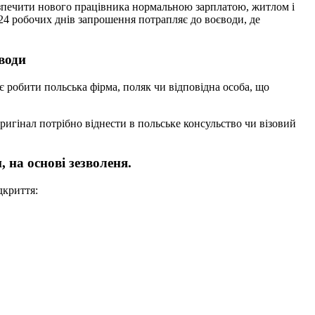
езпечити нового працівника нормальною зарплатою, житлом і
м 24 робочих днів запрошення потрапляє до воєводи, де
єводи
є робити польська фірма, поляк чи відповідна особа, що
ригінал потрібно віднести в польське консульство чи візовий
 на основі зезволеня.
дкриття: