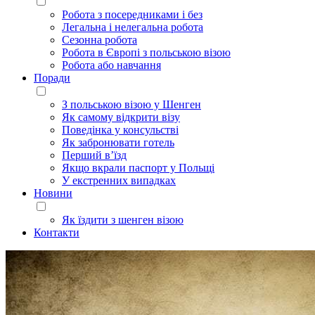
Робота з посередниками і без
Легальна і нелегальна робота
Сезонна робота
Робота в Європі з польською візою
Робота або навчання
Поради
З польською візою у Шенген
Як самому відкрити візу
Поведінка у консульстві
Як забронювати готель
Перший в’їзд
Якщо вкрали паспорт у Польщі
У екстренних випадках
Новини
Як їздити з шенген візою
Контакти