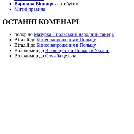
Варшава Вінниця
- автобусом
Митні правила
ОСТАННІ КОМЕНАРІ
полор
до
Мазурка – польський народний танець
Віталій
до
Бізнес запрошення в Польщу
Віталій
до
Бізнес запрошення в Польщу
Володимир
до
Візові центри Польщі в Україні
Володимир
до
Служба цельна