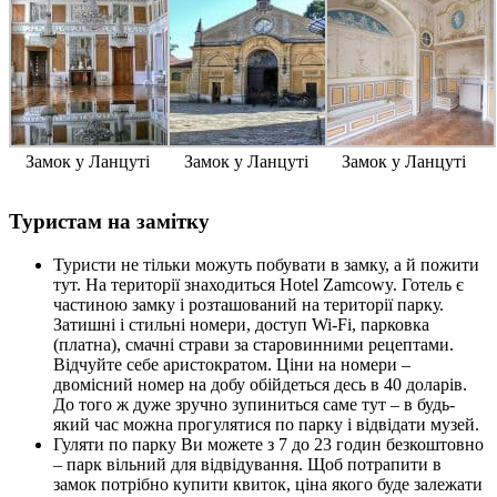
Замок у Ланцуті
Замок у Ланцуті
Замок у Ланцуті
Туристам на замітку
Туристи не тільки можуть побувати в замку, а й пожити
тут. На території знаходиться Hotel Zamcowy. Готель є
частиною замку і розташований на території парку.
Затишні і стильні номери, доступ Wi-Fi, парковка
(платна), смачні страви за старовинними рецептами.
Відчуйте себе аристократом. Ціни на номери –
двомісний номер на добу обійдеться десь в 40 доларів.
До того ж дуже зручно зупиниться саме тут – в будь-
який час можна прогулятися по парку і відвідати музей.
Гуляти по парку Ви можете з 7 до 23 годин безкоштовно
– парк вільний для відвідування. Щоб потрапити в
замок потрібно купити квиток, ціна якого буде залежати