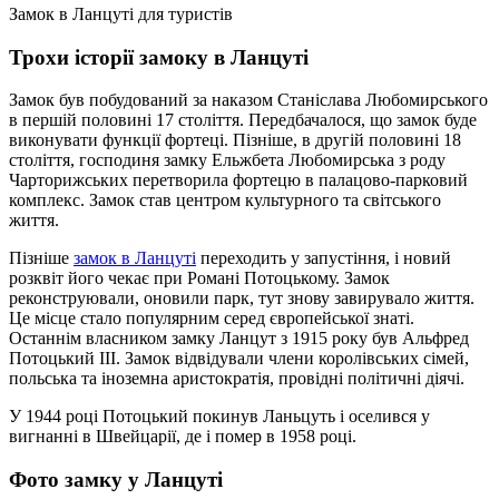
Замок в Ланцуті для туристів
Трохи історії замоку в Ланцуті
Замок був побудований за наказом Станіслава Любомирського
в першій половині 17 століття. Передбачалося, що замок буде
виконувати функції фортеці. Пізніше, в другій половині 18
століття, господиня замку Ельжбета Любомирська з роду
Чарторижських перетворила фортецю в палацово-парковий
комплекс. Замок став центром культурного та світського
життя.
Пізніше
замок в Ланцуті
переходить у запустіння, і новий
розквіт його чекає при Романі Потоцькому. Замок
реконструювали, оновили парк, тут знову завирувало життя.
Це місце стало популярним серед європейської знаті.
Останнім власником замку Ланцут з 1915 року був Альфред
Потоцький III. Замок відвідували члени королівських сімей,
польська та іноземна аристократія, провідні політичні діячі.
У 1944 році Потоцький покинув Ланьцуть і оселився у
вигнанні в Швейцарії, де і помер в 1958 році.
Фото замку у Ланцуті