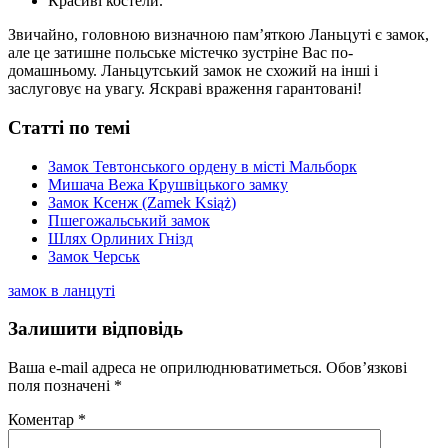
Красиві костели.
Звичайно, головною визначною пам’яткою Ланьцуті є замок,
але це затишне польське містечко зустріне Вас по-
домашньому. Ланьцутський замок не схожий на інші і
заслуговує на увагу. Яскраві враження гарантовані!
Статті по темі
Замок Тевтонського ордену в місті Мальборк
Мишача Вежа Крушвіцького замку
Замок Ксенж (Zamek Książ)
Пшегожальський замок
Шлях Орлиних Гнізд
Замок Черськ
замок в ланцуті
Залишити відповідь
Ваша e-mail адреса не оприлюднюватиметься.
Обов’язкові
поля позначені
*
Коментар
*