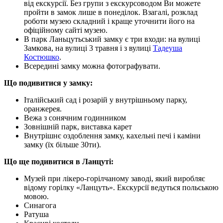
від екскурсії. Без групи з екскурсоводом Ви можете
пройти в замок лише в понеділок. Взагалі, розклад
роботи музею складний і краще уточнити його на
офіційному сайті музею.
В парк Ланьцутьський замку є три входи: на вулиці
Замкова, на вулиці 3 травня і з вулиці
Тадеуша
Костюшко
.
Всередині замку можна фотографувати.
Що подивитися у замку:
Італійський сад і розарій у внутрішньому парку,
оранжерея.
Вежа з сонячним годинником
Зовнішній парк, виставка карет
Внутрішнє оздоблення замку, кахельні печі і каміни
замку (їх більше 30ти).
Що ще подивитися в Ланцуті:
Музей при лікеро-горілчаному заводі, який виробляє
відому горілку «Ланцуть». Екскурсії ведуться польською
мовою.
Синагога
Ратуша