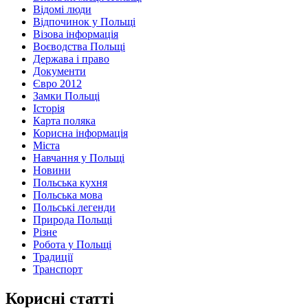
Відомі люди
Відпочинок у Польщі
Візова інформація
Воєводства Польщі
Держава і право
Документи
Євро 2012
Замки Польщі
Історія
Карта поляка
Корисна інформація
Міста
Навчання у Польщі
Новини
Польська кухня
Польська мова
Польські легенди
Природа Польщі
Різне
Робота у Польщі
Традиції
Транспорт
Корисні статті