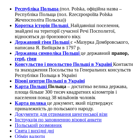
Республіка Польща
(пол. Polska, офіційна назва –
Республіка Польща (пол. Rzeczpospolita Polska
Жечпосполіта Польска))
Коротка історія Польщі
.
Найдавніші поселення,
знайдені на території сучасної Речі Посполитої,
відносяться до бронзового віку.
Державний гімн Польщі
є «Мазурка Домбровського,
написана Я. Вибіцкім в 1797 р.
Державна символіка Польщі
це державний
прапор,
герб
,
гімн
Консульство і посольство Польщі в Україні
Контакти
та знаходження Посольства та Генеральних консульств
Республіки Польща в Україні
Візові центри Польщі в Україні
Карта Польщі
Польща
– достатньо велика держава,
площа більше 300 тисяч квадратних кілометрів і
населення понад 38 мільйонів чоловік
Карта поляка
це документ, який підтверджує
приналежність до польського народу.
Документи для отримання шенгенської візи
Інструкція по заповненню візової анкети
Польський розмовник
Свята і вихідні дні
Обмін валюти