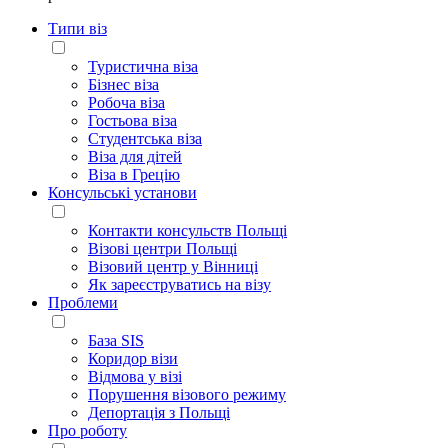
Типи віз
Туристична віза
Бізнес віза
Робоча віза
Гостьова віза
Студентська віза
Віза для дітей
Віза в Грецію
Консульські установи
Контакти консульств Польщі
Візові центри Польщі
Візовий центр у Вінниці
Як зареєструватись на візу
Проблеми
База SIS
Коридор візи
Відмова у візі
Порушення візового режиму
Депортація з Польщі
Про роботу