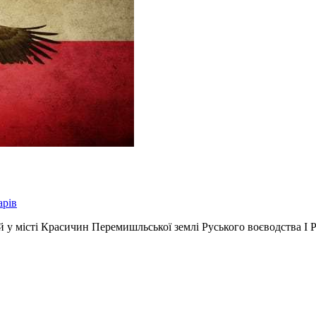
арів
й у місті Красичин Перемишльської землі Руського воєводства І 