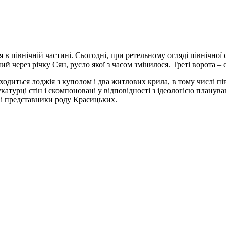
я в північній частині. Сьогодні, при ретельному огляді північної
ий через річку Сян, русло якої з часом змінилося. Треті ворота – 
ходиться лоджія з куполом і два житлових крила, в тому числі пі
катурці стін і скомпоновані у відповідності з ідеологією плану
і і представники роду Красицьких.