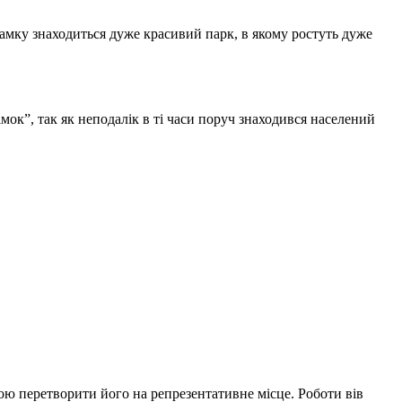
замку знаходиться дуже красивий парк, в якому ростуть дуже
мок”, так як неподалік в ті часи поруч знаходився населений
ою перетворити його на репрезентативне місце. Роботи вів