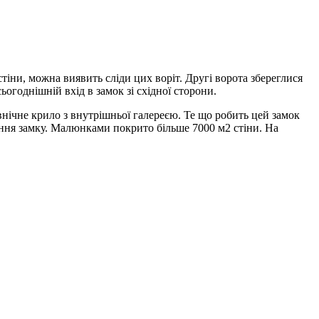
 стіни, можна виявить сліди цих воріт. Другі ворота збереглися
сьогоднішній вхід в замок зі східної сторони.
внічне крило з внутрішньої галереєю. Те що робить цей замок
вання замку. Малюнками покрито більше 7000 м2 стіни. На