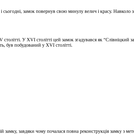
 сьогодні, замок повернув свою минулу велич і красу. Навколо 
столітті. У XVI столітті цей замок згадувався як “Слівніцкий за
ть, був побудований у XVI столітті.
й замку, завдяки чому почалася повна реконструкція замку з мет