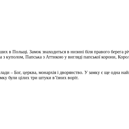
их в Польщі. Замок знаходиться в низині біля правого берега р
на з куполом, Папська з Аттикою у вигляді папської корони, Кор
влади – Бог, церква, монархія і дворянство. У замку є ще одна н
амку були цілих три штуки в’їзних воріт.