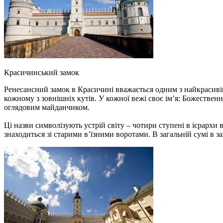
Красичинський замок
Ренесансний замок в Красичині вважається одним з найкрасивіш
кожному з зовнішніх кутів. У кожної вежі своє ім’я: Божествен
оглядовим майданчиком.
Ці назви символізують устрій світу – чотири ступені в ієрархи 
знаходиться зі старими в’їзними воротами. В загальній сумі в з