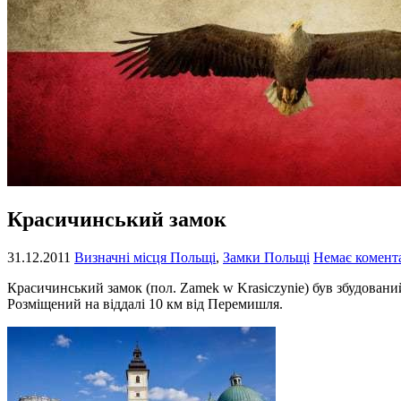
Красичинський замок
31.12.2011
Визначні місця Польщі
,
Замки Польщі
Немає комент
Красичинський замок (пол. Zamek w Krasiczynie) був збудовани
Розміщений на віддалі 10 км від Перемишля.