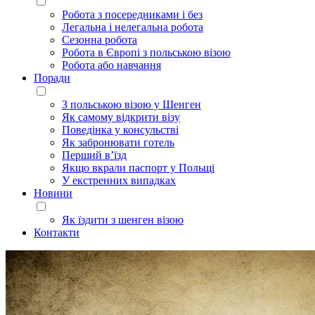
Робота з посередниками і без
Легальна і нелегальна робота
Сезонна робота
Робота в Європі з польською візою
Робота або навчання
Поради
З польською візою у Шенген
Як самому відкрити візу
Поведінка у консульстві
Як забронювати готель
Перший в’їзд
Якщо вкрали паспорт у Польщі
У екстренних випадках
Новини
Як їздити з шенген візою
Контакти