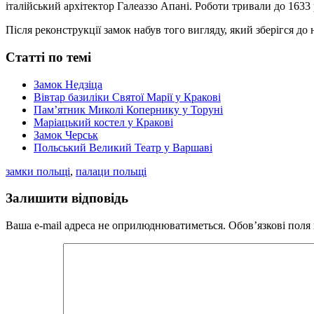
італійський архітектор Галеаззо Апані. Роботи тривали до 1633 
Після реконструкції замок набув того вигляду, який зберігся до
Статті по темі
Замок Недзіца
Вівтар базиліки Святої Марії у Кракові
Пам’ятник Миколі Копернику у Торуні
Маріацький костел у Кракові
Замок Черськ
Польський Великий Театр у Варшаві
замки польщі
,
палаци польщі
Залишити відповідь
Ваша e-mail адреса не оприлюднюватиметься.
Обов’язкові поля