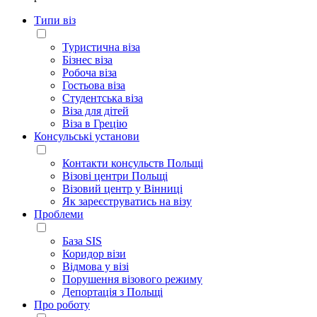
Типи віз
Туристична віза
Бізнес віза
Робоча віза
Гостьова віза
Студентська віза
Віза для дітей
Віза в Грецію
Консульські установи
Контакти консульств Польщі
Візові центри Польщі
Візовий центр у Вінниці
Як зареєструватись на візу
Проблеми
База SIS
Коридор візи
Відмова у візі
Порушення візового режиму
Депортація з Польщі
Про роботу