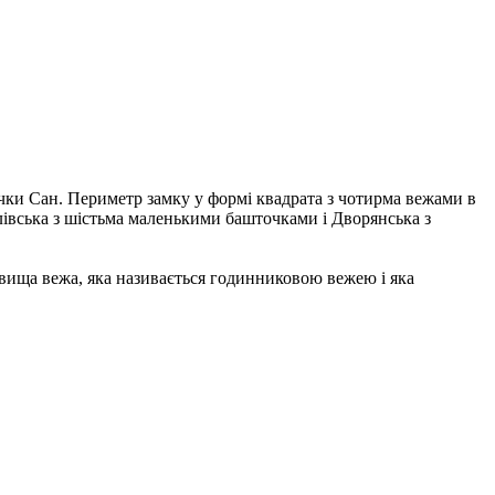
ічки Сан. Периметр замку у формі квадрата з чотирма вежами в
олівська з шістьма маленькими башточками і Дворянська з
айвища вежа, яка називається годинниковою вежею і яка