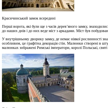
Красичинський замок всередині
Перші ворота, які були ще з часів дерев’яного замку, знаходилис
до наших днів і до них веде міст з аркадами. Міст був побудован
У внутрішньому дворику замку, де немає ніякої рослинності зна
особливим, це графітна декорація стін. Малюнки створені в шту
малюнках зображені Римські імператори, королі Польські, свят