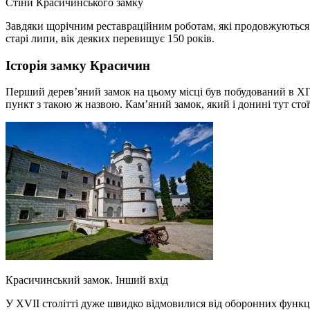
Стіни Красичинського замку
Завдяки щорічним реставраційним роботам, які продовжуються і
старі липи, вік деяких перевищує 150 років.
Історія замку Красичин
Перший дерев’яний замок на цьому місці був побудований в XIV 
пункт з такою ж назвою. Кам’яний замок, який і донині тут стої
Красичинський замок. Інший вхід
У XVII столітті дуже швидко відмовилися від оборонних функці