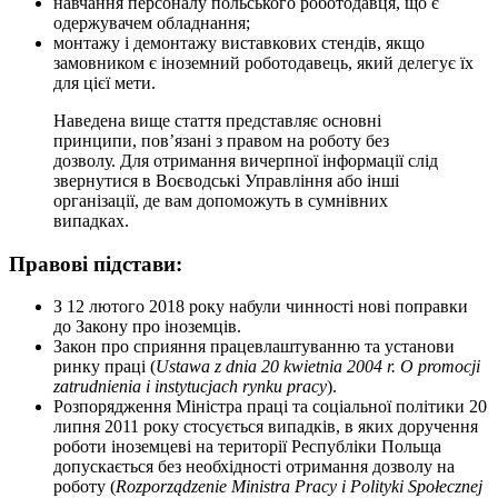
навчання персоналу польського роботодавця, що є
одержувачем обладнання;
монтажу і демонтажу виставкових стендів, якщо
замовником є іноземний роботодавець, який делегує їх
для цієї мети.
Наведена вище стаття представляє основні
принципи, пов’язані з правом на роботу без
дозволу. Для отримання вичерпної інформації слід
звернутися в Воєводські Управління або інші
організації, де вам допоможуть в сумнівних
випадках.
Правові підстави:
З 12 лютого 2018 року набули чинності нові поправки
до Закону про іноземців.
Закон про сприяння працевлаштуванню та установи
ринку праці (
Ustawa z dnia 20 kwietnia 2004 r. O promocji
zatrudnienia i instytucjach rynku pracy
).
Розпорядження Міністра праці та соціальної політики 20
липня 2011 року стосується випадків, в яких доручення
роботи іноземцеві на території Республіки Польща
допускається без необхідності отримання дозволу на
роботу (
Rozporządzenie Ministra Pracy i Polityki Społecznej