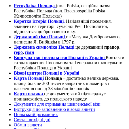
Республіка Польща
(пол. Polska, офіційна назва –
Республіка Польща (пол. Rzeczpospolita Polska
Жечпосполіта Польска))
Коротка історія Польщі
.
Найдавніші поселення,
знайдені на території сучасної Речі Посполитої,
відносяться до бронзового віку.
Державний гімн Польщі
є «Мазурка Домбровського,
написана Я. Вибіцкім в 1797 р.
Державна символіка Польщі
це державний
прапор,
герб
,
гімн
Консульство і посольство Польщі в Україні
Контакти
та знаходження Посольства та Генеральних консульств
Республіки Польща в Україні
Візові центри Польщі в Україні
Карта Польщі
Польща
– достатньо велика держава,
площа більше 300 тисяч квадратних кілометрів і
населення понад 38 мільйонів чоловік
Карта поляка
це документ, який підтверджує
приналежність до польського народу.
Документи для отримання шенгенської візи
Інструкція по заповненню візової анкети
Польський розмовник
Свята і вихідні дні
Обмін валюти