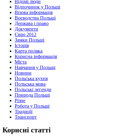
Відомі люди
Відпочинок у Польщі
Візова інформація
Воєводства Польщі
Держава і право
Документи
Євро 2012
Замки Польщі
Історія
Карта поляка
Корисна інформація
Міста
Навчання у Польщі
Новини
Польська кухня
Польська мова
Польські легенди
Природа Польщі
Різне
Робота у Польщі
Традиції
Транспорт
Корисні статті