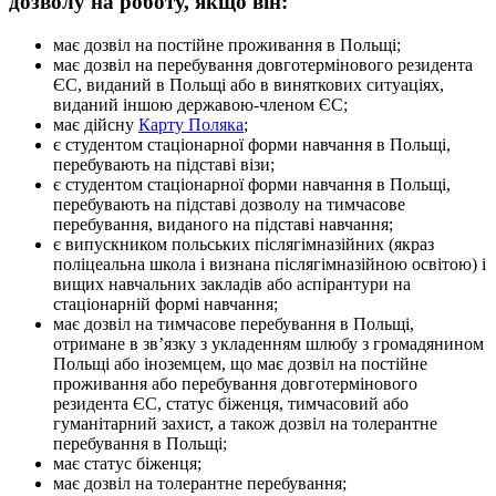
дозволу на роботу, якщо він:
має дозвіл на постійне проживання в Польщі;
має дозвіл на перебування довготермінового резидента
ЄС, виданий в Польщі або в виняткових ситуаціях,
виданий іншою державою-членом ЄС;
має дійсну
Карту Поляка
;
є студентом стаціонарної форми навчання в Польщі,
перебувають на підставі візи;
є студентом стаціонарної форми навчання в Польщі,
перебувають на підставі дозволу на тимчасове
перебування, виданого на підставі навчання;
є випускником польських післягімназійних (якраз
поліцеальна школа і визнана післягімназійною освітою) і
вищих навчальних закладів або аспірантури на
стаціонарній формі навчання;
має дозвіл на тимчасове перебування в Польщі,
отримане в зв’язку з укладенням шлюбу з громадянином
Польщі або іноземцем, що має дозвіл на постійне
проживання або перебування довготермінового
резидента ЄС, статус біженця, тимчасовий або
гуманітарний захист, а також дозвіл на толерантне
перебування в Польщі;
має статус біженця;
має дозвіл на толерантне перебування;