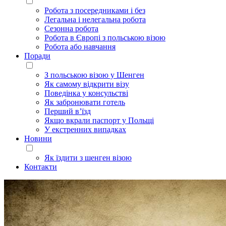
Робота з посередниками і без
Легальна і нелегальна робота
Сезонна робота
Робота в Європі з польською візою
Робота або навчання
Поради
З польською візою у Шенген
Як самому відкрити візу
Поведінка у консульстві
Як забронювати готель
Перший в’їзд
Якщо вкрали паспорт у Польщі
У екстренних випадках
Новини
Як їздити з шенген візою
Контакти