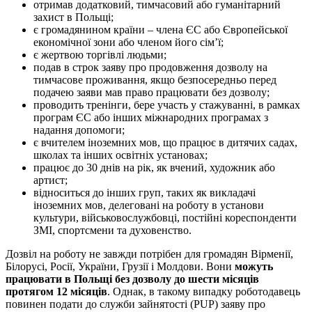
отримав додатковий, тимчасовий або гуманітарний
захист в Польщі;
є громадянином країни – члена ЄС або Європейської
економічної зони або членом його сім’ї;
є жертвою торгівлі людьми;
подав в строк заяву про продовження дозволу на
тимчасове проживання, якщо безпосередньо перед
подачею заяви мав право працювати без дозволу;
проводить тренінги, бере участь у стажуванні, в рамках
програм ЄС або інших міжнародних програмах з
надання допомоги;
є вчителем іноземних мов, що працює в дитячих садах,
школах та інших освітніх установах;
працює до 30 днів на рік, як вчений, художник або
артист;
відноситься до інших груп, таких як викладачі
іноземних мов, делеговані на роботу в установи
культури, військовослужбовці, постійні кореспонденти
ЗМІ, спортсмени та духовенство.
Дозвіл на роботу не завжди потрібен для громадян Вірменії,
Білорусі, Росії, України, Грузії і Молдови. Вони
можуть
працювати в Польщі без дозволу до шести місяців
протягом 12 місяців
. Однак, в такому випадку роботодавець
повинен подати до служби зайнятості (PUP) заяву про