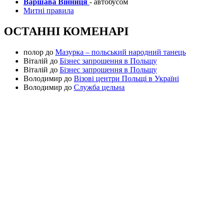
Варшава Вінниця
- автобусом
Митні правила
ОСТАННІ КОМЕНАРІ
полор
до
Мазурка – польський народний танець
Віталій
до
Бізнес запрошення в Польщу
Віталій
до
Бізнес запрошення в Польщу
Володимир
до
Візові центри Польщі в Україні
Володимир
до
Служба цельна