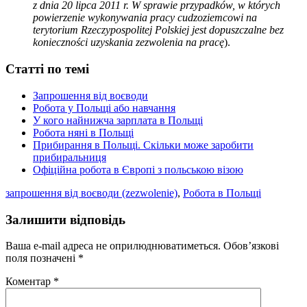
z dnia 20 lipca 2011 r. W sprawie przypadków, w których
powierzenie wykonywania pracy cudzoziemcowi na
terytorium Rzeczypospolitej Polskiej jest dopuszczalne bez
konieczności uzyskania zezwolenia na pracę
).
Статті по темі
Запрошення від воєводи
Робота у Польщі або навчання
У кого найнижча зарплата в Польщі
Робота няні в Польщі
Прибирання в Польщі. Скільки може заробити
прибиральниця
Офіційна робота в Європі з польською візою
запрошення від воєводи (zezwolenie)
,
Робота в Польщі
Залишити відповідь
Ваша e-mail адреса не оприлюднюватиметься.
Обов’язкові
поля позначені
*
Коментар
*