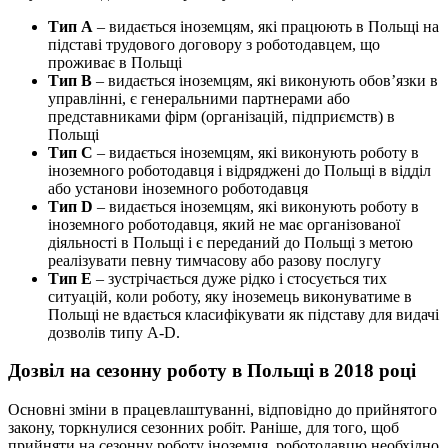
Тип А
– видається іноземцям, які працюють в Польщі на
підставі трудового договору з роботодавцем, що
проживає в Польщі
Тип В
– видається іноземцям, які виконують обов’язки в
управлінні, є генеральними партнерами або
представниками фірм (організацій, підприємств) в
Польщі
Тип С
– видається іноземцям, які виконують роботу в
іноземного роботодавця i відряджені до Польщі в відділ
або установи іноземного роботодавця
Тип D
– видається іноземцям, які виконують роботу в
іноземного роботодавця, який не має організованої
діяльності в Польщі і є переданий до Польщі з метою
реалізувати певну тимчасову або разову послугу
Тип E
– зустрічається дуже рідко і стосується тих
ситуацій, коли роботу, яку іноземець виконуватиме в
Польщі не вдається класифікувати як підставу для видачі
дозволів типу A-D.
Дозвіл на сезонну роботу в Польщі в 2018 році
Основні зміни в працевлаштуванні, відповідно до прийнятого
закону, торкнулися сезонних робіт. Раніше, для того, щоб
прийняти на сезонну роботу іноземця, роботодавцю необхідно