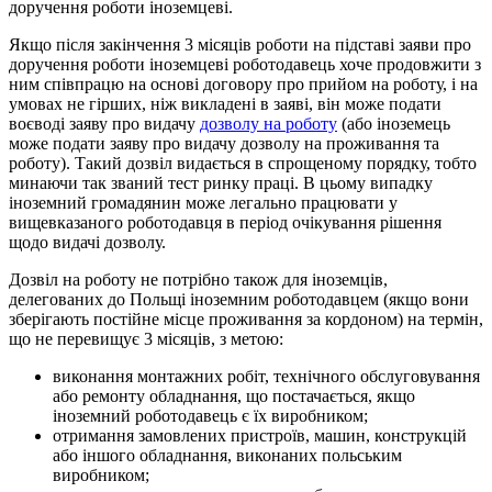
доручення роботи іноземцеві.
Якщо після закінчення 3 місяців роботи на підставі заяви про
доручення роботи іноземцеві роботодавець хоче продовжити з
ним співпрацю на основі договору про прийом на роботу, і на
умовах не гірших, ніж викладені в заяві, він може подати
воєводі заяву про видачу
дозволу на роботу
(або іноземець
може подати заяву про видачу дозволу на проживання та
роботу). Такий дозвіл видається в спрощеному порядку, тобто
минаючи так званий тест ринку праці. В цьому випадку
іноземний громадянин може легально працювати у
вищевказаного роботодавця в період очікування рішення
щодо видачі дозволу.
Дозвіл на роботу не потрібно також для іноземців,
делегованих до Польщі іноземним роботодавцем (якщо вони
зберігають постійне місце проживання за кордоном) на термін,
що не перевищує 3 місяців, з метою:
виконання монтажних робіт, технічного обслуговування
або ремонту обладнання, що постачається, якщо
іноземний роботодавець є їх виробником;
отримання замовлених пристроїв, машин, конструкцій
або іншого обладнання, виконаних польським
виробником;