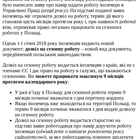
було написати заяву про намір надати роботу іноземцю в
Управлінні Праці (
urząd pracy
). На підставі поданої заяви
іноземець міг отримати дозвіл на роботу, термін дії якого
становив шість місяців протягом року і, при наявності робочої
візи, отримував право легально працювати на сезонних
роботах у Польщі.
Однак з 1 січня 2018 року іноземцям видають новий
документ:
дозвіл на сезонну роботу
– новий вид документа,
передбачений польським законодавством.
Дозвіл на сезонну роботу видається іноземцям з країн, які не є
членами ЄС і дає право на роботу в галузях, що вважаються
сезонними. Ви
можете працювати максимум 9 місяців
протягом календарного року
:
У разі в’їзду в Польщу для сезонної роботи термін 9
місяців починає вважатися з дня перетину кордону.
Якщо іноземець вже знаходиться на території Польщі, то
термін 9 місяців починає вважатися з дня видачі дозволу
на сезонну роботу.
Дозвіл на сезонну роботу видається старостою на
підставі заяви роботодавця про намір доручити роботу
іноземцю (
oświadczenie o zamiarze powierzenia pracy
cudzoziemcowi
), за яку роботодавець повинен заплатити