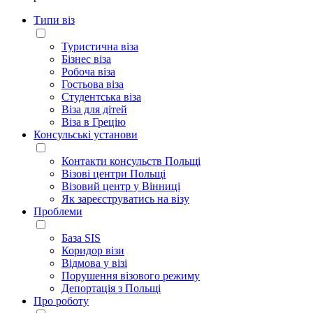
Типи віз
Туристична віза
Бізнес віза
Робоча віза
Гостьова віза
Студентська віза
Віза для дітей
Віза в Грецію
Консульські установи
Контакти консульств Польщі
Візові центри Польщі
Візовий центр у Вінниці
Як зареєструватись на візу
Проблеми
База SIS
Коридор візи
Відмова у візі
Порушення візового режиму
Депортація з Польщі
Про роботу