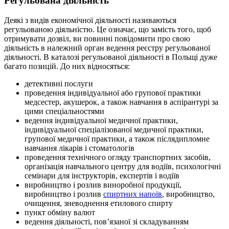
Регульована діяльність
Деякі з видів економічної діяльності називаються
регульованою діяльністю. Це означає, що замість того, щоб
отримувати дозвіл, ви повинні повідомити про свою
діяльність в належний орган ведення реєстру регульованої
діяльності. В каталозі регульованої діяльності в Польщі дуже
багато позицій. До них відносяться:
детективні послуги
проведення індивідуальної або групової практики
медсестер, акушерок, а також навчання в аспірантурі за
цими спеціальностями
ведення індивідуальної медичної практики,
індивідуальної спеціалізованої медичної практики,
групової медичної практики, а також післядипломне
навчання лікарів і стоматологів
проведення технічного огляду транспортних засобів,
організація навчального центру для водіїв, психологічні
семінари для інструкторів, експертів і водіїв
виробництво і розлив виноробної продукції,
виробництво і розлив
спиртних напоїв
, виробництво,
очищення, зневоднення етилового спирту
пункт обміну валют
ведення діяльності, пов’язаної зі складуванням