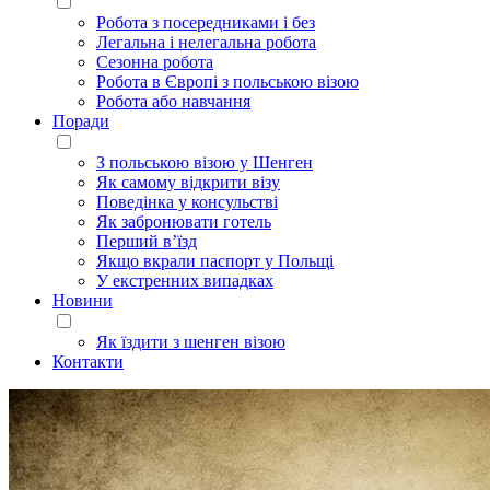
Робота з посередниками і без
Легальна і нелегальна робота
Сезонна робота
Робота в Європі з польською візою
Робота або навчання
Поради
З польською візою у Шенген
Як самому відкрити візу
Поведінка у консульстві
Як забронювати готель
Перший в’їзд
Якщо вкрали паспорт у Польщі
У екстренних випадках
Новини
Як їздити з шенген візою
Контакти