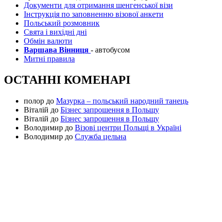
Документи для отримання шенгенської візи
Інструкція по заповненню візової анкети
Польський розмовник
Свята і вихідні дні
Обмін валюти
Варшава Вінниця
- автобусом
Митні правила
ОСТАННІ КОМЕНАРІ
полор
до
Мазурка – польський народний танець
Віталій
до
Бізнес запрошення в Польщу
Віталій
до
Бізнес запрошення в Польщу
Володимир
до
Візові центри Польщі в Україні
Володимир
до
Служба цельна