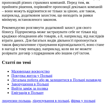
пропозицій різних страхових компаній. Перед тим, як
прийняти рішення, порівняйте пропозиції декількох компаній
– вони можуть відрізнятися не тільки за ціною, але також,
наприклад, додатковим захистом, що виходить за рамки
мінімуму, встановленого законом.
Рекомендуємо розглянути додатковий захист для свого
бізнесу. Підприємець може застрахувати себе не тільки від
крадіжки обладнання або товарів, а й, наприклад, від наслідків
втрати даних. Для багатьох видів діяльності пропонується
також факультативне страхування відповідальності, воно стане
в нагоді в тому випадку, наприклад, коли ви не можете
розірвати договір з підрядником або іншим суб’єктом.
Статті по темі
Мазовецьке воєводство
Покупка житла у Польщі
Легальна робота або як залишитися в Польщі назавжди
Заворушення в Польщі
Вийти заміж за поляка
Еміграція в Польщу
лицензии польша
,
ліцензування в польщі
,
фірма у польщі