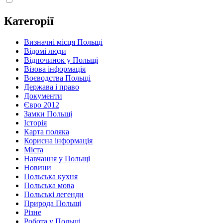
Категорії
Визначні місця Польщі
Відомі люди
Відпочинок у Польщі
Візова інформація
Воєводства Польщі
Держава і право
Документи
Євро 2012
Замки Польщі
Історія
Карта поляка
Корисна інформація
Міста
Навчання у Польщі
Новини
Польська кухня
Польська мова
Польські легенди
Природа Польщі
Різне
Робота у Польщі