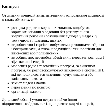
Концесії
Отримання концесій вимагає ведення господарської діяльності
в таких областях, як:
розвідка родовищ корисних копалин, видобуток
корисних копалин з родовищ без резервуарного
зберігання речовин і розміщення відходів у надрах, у
тому числі в підземних шахтах
виробництво і торгівля вибуховими речовинами, зброєю
і боєприпасами, а також продукцією і технологіями для
військових або поліцейських
виробництво, переробка, зберігання, передача, розподіл і
збут палива і енергії
мовлення радіо і телевізійних програм, за винятком
програм, які розповсюджуються виключно в системі ІКТ,
які не поширюються наземним, супутниковим або
кабельним шляхом
захист людей і майна
перевезення по повітрю
організація казино
Детальний обсяг і умови ведення тієї чи іншої
підприємницької діяльності, що підлягає видачі концесії,