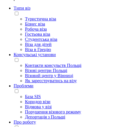
Типи віз
Туристична віза
Бізнес віза
Робоча віза
Гостьова віза
Студентська віза
Віза для дітей
Віза в Грецію
Консульські установи
Контакти консульств Польщі
Візові центри Польщі
Візовий центр у Вінниці
Як зареєструватись на візу
Проблеми
База SIS
Коридор візи
Відмова у візі
Порушення візового режиму
Депортація з Польщі
Про роботу