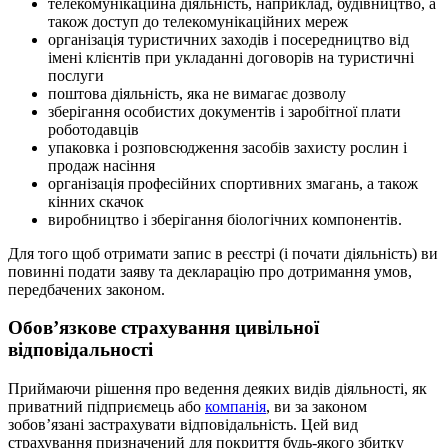
телекомунікаційна діяльність, наприклад, будівництво, а
також доступ до телекомунікаційних мереж
організація туристичних заходів і посередництво від
імені клієнтів при укладанні договорів на туристичні
послуги
поштова діяльність, яка не вимагає дозволу
зберігання особистих документів і заробітної плати
роботодавців
упаковка і розповсюдження засобів захисту рослин і
продаж насіння
організація професійних спортивних змагань, а також
кінних скачок
виробництво і зберігання біологічних компонентів.
Для того щоб отримати запис в реєстрі (і почати діяльність) ви
повинні подати заяву та декларацію про дотримання умов,
передбачених законом.
Обов’язкове страхування цивільної
відповідальності
Приймаючи рішення про ведення деяких видів діяльності, як
приватний підприємець або
компанія
, ви за законом
зобов’язані застрахувати відповідальність. Цей вид
страхування призначений для покриття будь-якого збитку