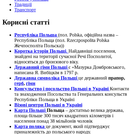
Традиції
Транспорт
Корисні статті
Республіка Польща
(пол. Polska, офіційна назва –
Республіка Польща (пол. Rzeczpospolita Polska
Жечпосполіта Польска))
Коротка історія Польщі
.
Найдавніші поселення,
знайдені на території сучасної Речі Посполитої,
відносяться до бронзового віку.
Державний гімн Польщі
є «Мазурка Домбровського,
написана Я. Вибіцкім в 1797 р.
Державна символіка Польщі
це державний
прапор,
герб
,
гімн
Консульство і посольство Польщі в Україні
Контакти
та знаходження Посольства та Генеральних консульств
Республіки Польща в Україні
Візові центри Польщі в Україні
Карта Польщі
Польща
– достатньо велика держава,
площа більше 300 тисяч квадратних кілометрів і
населення понад 38 мільйонів чоловік
Карта поляка
це документ, який підтверджує
приналежність до польського народу.