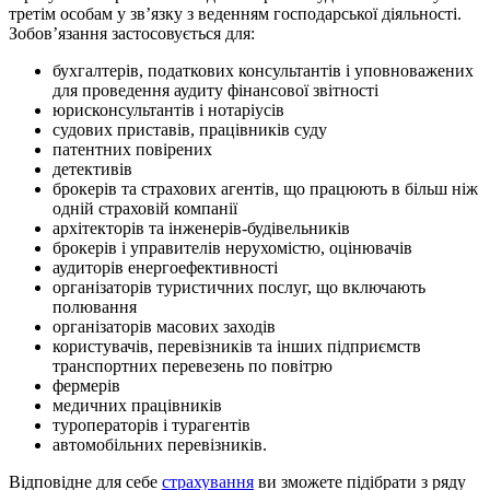
третім особам у зв’язку з веденням господарської діяльності.
Зобов’язання застосовується для:
бухгалтерів, податкових консультантів і уповноважених
для проведення аудиту фінансової звітності
юрисконсультантів і нотаріусів
судових приставів, працівників суду
патентних повірених
детективів
брокерів та страхових агентів, що працюють в більш ніж
одній страховій компанії
архітекторів та інженерів-будівельників
брокерів і управителів нерухомістю, оцінювачів
аудиторів енергоефективності
організаторів туристичних послуг, що включають
полювання
організаторів масових заходів
користувачів, перевізників та інших підприємств
транспортних перевезень по повітрю
фермерів
медичних працівників
туроператорів і турагентів
автомобільних перевізників.
Відповідне для себе
страхування
ви зможете підібрати з ряду