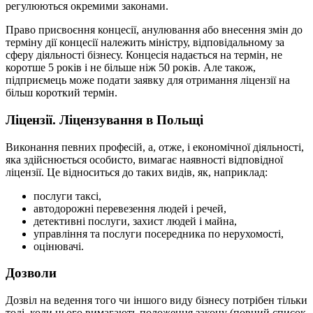
регулюються окремими законами.
Право присвоєння концесії, анулювання або внесення змін до
терміну дії концесії належить міністру, відповідальному за
сферу діяльності бізнесу. Концесія надається на термін, не
коротше 5 років і не більше ніж 50 років. Але також,
підприємець може подати заявку для отримання ліцензії на
більш короткий термін.
Ліцензії. Ліцензування в Польщі
Виконання певних професій, а, отже, і економічної діяльності,
яка здійснюється особисто, вимагає наявності відповідної
ліцензії. Це відноситься до таких видів, як, наприклад:
послуги таксі,
автодорожні перевезення людей і речей,
детективні послуги, захист людей і майна,
управління та послуги посередника по нерухомості,
оцінювачі.
Дозволи
Дозвіл на ведення того чи іншого виду бізнесу потрібен тільки
тоді, коли цього вимагають положення закону (повний список