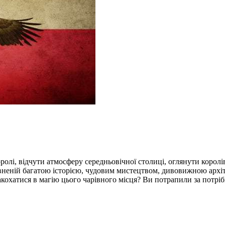
ролі, відчути атмосферу середньовічної столиці, оглянути корол
овненій багатою історією, чудовим мистецтвом, дивовижною архі
акохатися в магію цього чарівного місця? Ви потрапили за потр