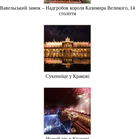
Вавельський замок – Надгробок короля Казимира Великого, 14
століття
Сукенніце у Кракові
Новий рік в Кракові