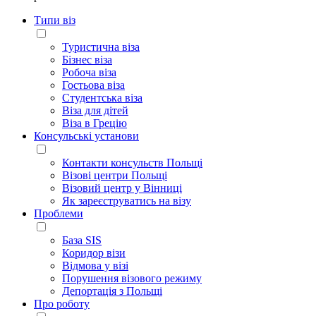
Типи віз
Туристична віза
Бізнес віза
Робоча віза
Гостьова віза
Студентська віза
Віза для дітей
Віза в Грецію
Консульські установи
Контакти консульств Польщі
Візові центри Польщі
Візовий центр у Вінниці
Як зареєструватись на візу
Проблеми
База SIS
Коридор візи
Відмова у візі
Порушення візового режиму
Депортація з Польщі
Про роботу