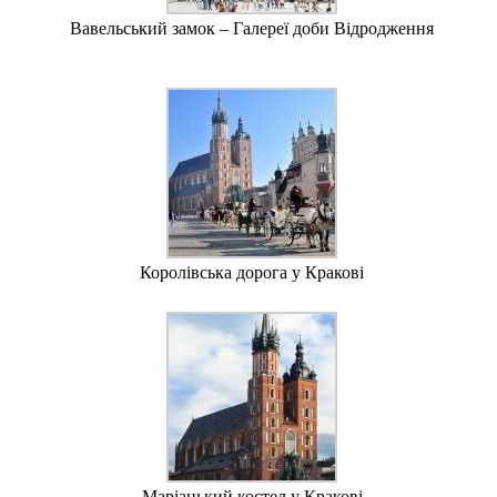
Вавельський замок – Галереї доби Відродження
Королівська дорога у Кракові
Маріацький костел у Кракові