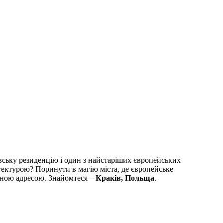
івську резиденцію і один з найстаріших європейських
тектурою? Поринути в магію міста, де європейське
ібною адресою. Знайомтеся –
Краків, Польща
.