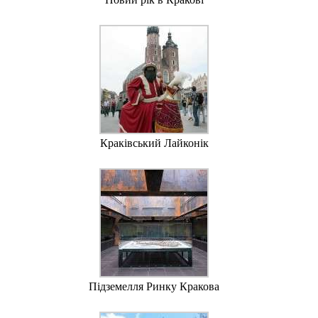
Краківський Лайконік
Підземелля Ринку Кракова