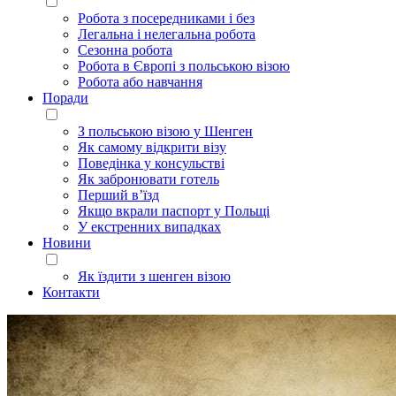
Робота з посередниками і без
Легальна і нелегальна робота
Сезонна робота
Робота в Європі з польською візою
Робота або навчання
Поради
З польською візою у Шенген
Як самому відкрити візу
Поведінка у консульстві
Як забронювати готель
Перший в’їзд
Якщо вкрали паспорт у Польщі
У екстренних випадках
Новини
Як їздити з шенген візою
Контакти