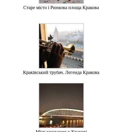
Старе місто і Ринкова площа Кракова
Краківський трубач. Легенда Кракова
Міст закоханих у Кракові