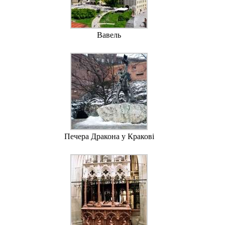
Вавель
Печера Дракона у Кракові