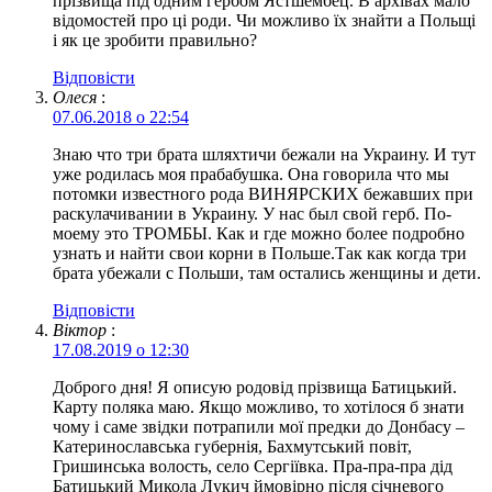
прізвища під одним гербом Ястшембец. В архівах мало
відомостей про ці роди. Чи можливо їх знайти а Польщі
і як це зробити правильно?
Відповіcти
Олеся
:
07.06.2018 о 22:54
Знаю что три брата шляхтичи бежали на Украину. И тут
уже родилась моя прабабушка. Она говорила что мы
потомки известного рода ВИНЯРСКИХ бежавших при
раскулачивании в Украину. У нас был свой герб. По-
моему это ТРОМБЫ. Как и где можно более подробно
узнать и найти свои корни в Польше.Так как когда три
брата убежали с Польши, там остались женщины и дети.
Відповіcти
Віктор
:
17.08.2019 о 12:30
Доброго дня! Я описую родовід прізвища Батицький.
Карту поляка маю. Якщо можливо, то хотілося б знати
чому і саме звідки потрапили мої предки до Донбасу –
Катеринославська губернія, Бахмутський повіт,
Гришинська волость, село Сергіївка. Пра-пра-пра дід
Батицький Микола Лукич ймовірно після січневого