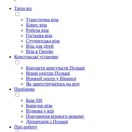
Типи віз
Туристична віза
Бізнес віза
Робоча віза
Гостьова віза
Студентська віза
Віза для дітей
Віза в Грецію
Консульські установи
Контакти консульств Польщі
Візові центри Польщі
Візовий центр у Вінниці
Як зареєструватись на візу
Проблеми
База SIS
Коридор візи
Відмова у візі
Порушення візового режиму
Депортація з Польщі
Про роботу