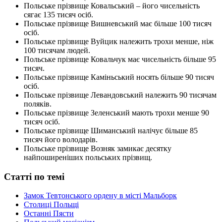
Польське прізвище Ковальський – його чисельність
сягає 135 тисяч осіб.
Польське прізвище Вишневський має більше 100 тисяч
осіб.
Польське прізвище Вуйцик належить трохи менше, ніж
100 тисячам людей.
Польське прізвище Ковальчук має чисельність більше 95
тисяч.
Польське прізвище Каміньський носять більше 90 тисяч
осіб.
Польське прізвище Левандовський належить 90 тисячам
поляків.
Польське прізвище Зеленський мають трохи менше 90
тисяч осіб.
Польське прізвище Шиманський налічує більше 85
тисяч його володарів.
Польське прізвище Возняк замикає десятку
найпоширеніших польських прізвищ.
Статті по темі
Замок Тевтонського ордену в місті Мальборк
Столиці Польщі
Останні Пясти