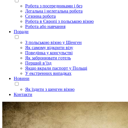
Робота з посередниками і без
Легальна і нелегальна робота
Сезонна робота
Робота в Європі з польською візою
Робота або навчання
Поради
З польською візою у Шенген
Як самому відкрити візу
Поведінка у консульстві
Як забронювати готель
Перший в’їзд
Якщо вкрали паспорт у Польщі
У екстренних випадках
Новини
Як їздити з шенген візою
Контакти