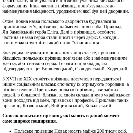
такого клану вписувалася в прізвище учасника військового
формування. Інша частина прізвища прив’язувалася до
найменування місцевості, уродженцем якої був цей дворянин.
Отже, повна назва польського дворянства будувалася за
принципом: ім’я, прізвище, найменування герба. Приклад –
Ян Замойський герба Еліта. Далі в прізвищах, особиста
частина і назва герба стали писати через дефіс. Сьогодні,
часто можна зустріти такий стиль їх написання.
Значущим результатом описаних явищ стає те, що значна
більшість польських прізвищ пов’язана або з найменуванням
маєтку, або з назвою герба. І є багато прикладів, які
підтверджують це: Вишневецький, Склодовський, Ходецкий.
З XVII по XIX століття прізвища поступово передаються і
іншим соціальним класам: спочатку їх отримують городяни, а
пізніше селяни. При цьому польські прізвища звичайних
людей, в більшості, близькі за своїм складанням з українською:
вони походять від імен, прізвиськ і професій. Приклади таких
прізвищ:, Козловський, Войцеховський, Ковальський.
Список польських прізвищ, які мають в даний момент
саме широке поширення.
Польське прізвище Новак носять майже 200 тисяч осіб.