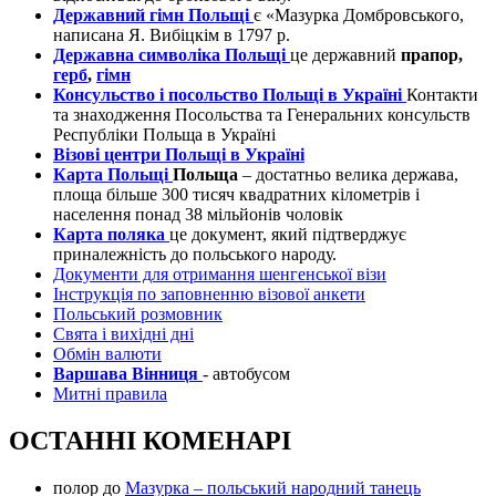
Державний гімн Польщі
є «Мазурка Домбровського,
написана Я. Вибіцкім в 1797 р.
Державна символіка Польщі
це державний
прапор,
герб
,
гімн
Консульство і посольство Польщі в Україні
Контакти
та знаходження Посольства та Генеральних консульств
Республіки Польща в Україні
Візові центри Польщі в Україні
Карта Польщі
Польща
– достатньо велика держава,
площа більше 300 тисяч квадратних кілометрів і
населення понад 38 мільйонів чоловік
Карта поляка
це документ, який підтверджує
приналежність до польського народу.
Документи для отримання шенгенської візи
Інструкція по заповненню візової анкети
Польський розмовник
Свята і вихідні дні
Обмін валюти
Варшава Вінниця
- автобусом
Митні правила
ОСТАННІ КОМЕНАРІ
полор
до
Мазурка – польський народний танець