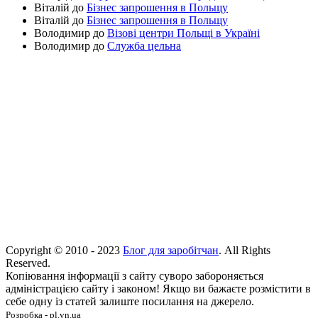
Віталій
до
Бізнес запрошення в Польщу
Віталій
до
Бізнес запрошення в Польщу
Володимир
до
Візові центри Польщі в Україні
Володимир
до
Служба цельна
Copyright © 2010 - 2023
Блог для заробітчан
. All Rights
Reserved.
Копіювання інформації з сайту суворо забороняється
адміністрацією сайту і законом! Якщо ви бажаєте розмістити в
себе одну із статей залиште посилання на джерело.
Розробка - pl.vn.ua