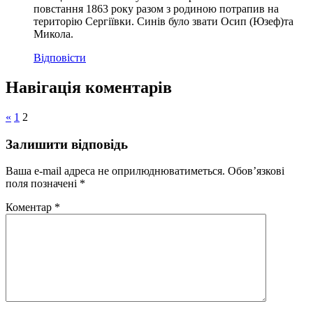
повстання 1863 року разом з родиною потрапив на
територію Сергіївки. Синів було звати Осип (Юзеф)та
Микола.
Відповіcти
Навігація коментарів
«
1
2
Залишити відповідь
Ваша e-mail адреса не оприлюднюватиметься.
Обов’язкові
поля позначені
*
Коментар
*