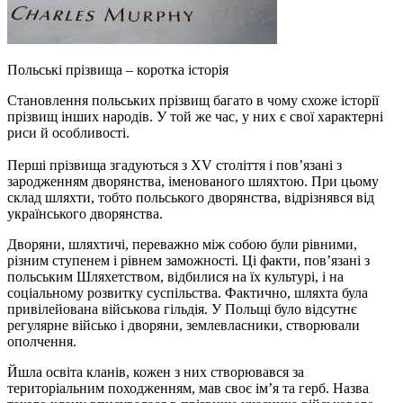
Польські прізвища – коротка історія
Становлення польських прізвищ багато в чому схоже історії
прізвищ інших народів. У той же час, у них є свої характерні
риси й особливості.
Перші прізвища згадуються з XV століття і пов’язані з
зародженням дворянства, іменованого шляхтою. При цьому
склад шляхти, тобто польського дворянства, відрізнявся від
українського дворянства.
Дворяни, шляхтичі, переважно між собою були рівними,
різним ступенем і рівнем заможності. Ці факти, пов’язані з
польським Шляхетством, відбилися на їх культурі, і на
соціальному розвитку суспільства. Фактично, шляхта була
привілейована військова гільдія. У Польщі було відсутнє
регулярне військо і дворяни, землевласники, створювали
ополчення.
Йшла освіта кланів, кожен з них створювався за
територіальним походженням, мав своє ім’я та герб. Назва