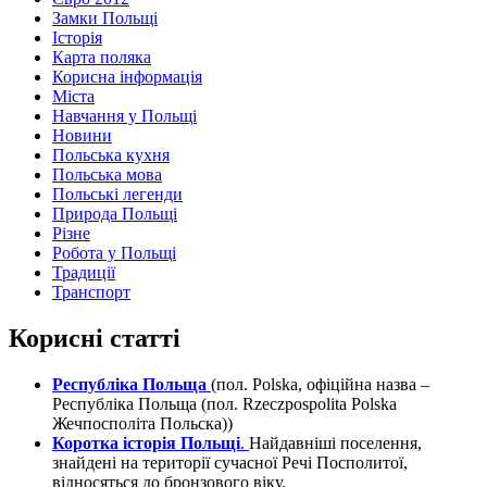
Замки Польщі
Історія
Карта поляка
Корисна інформація
Міста
Навчання у Польщі
Новини
Польська кухня
Польська мова
Польські легенди
Природа Польщі
Різне
Робота у Польщі
Традиції
Транспорт
Корисні статті
Республіка Польща
(пол. Polska, офіційна назва –
Республіка Польща (пол. Rzeczpospolita Polska
Жечпосполіта Польска))
Коротка історія Польщі
.
Найдавніші поселення,
знайдені на території сучасної Речі Посполитої,
відносяться до бронзового віку.