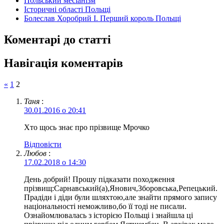
Польський месіанізм
Історичні області Польщі
Болеслав Хоробрий I. Перший король Польщі
Коментарі до статті
Навігація коментарів
«
1
2
Таня
:
30.01.2016 о 20:41
Хто щось знає про прізвище Мрочко
Відповіcти
Любов
:
17.02.2018 о 14:30
День добрий! Прошу підказати походження
прізвищ:Сарнавський(а),Янович,Зборовська,Репецький.
Прадіди і діди були шляхтою,але знайти прямого запису
національності неможливо,бо її тоді не писали.
Ознайомлювалась з історією Польщі і знайшла ці