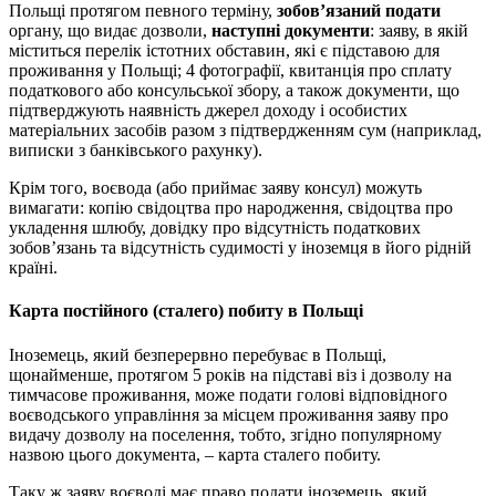
Польщі протягом певного терміну,
зобов’язаний подати
органу, що видає дозволи,
наступні документи
: заяву, в якій
міститься перелік істотних обставин, які є підставою для
проживання у Польщі; 4 фотографії, квитанція про сплату
податкового або консульської збору, а також документи, що
підтверджують наявність джерел доходу і особистих
матеріальних засобів разом з підтвердженням сум (наприклад,
виписки з банківського рахунку).
Крім того, воєвода (або приймає заяву консул) можуть
вимагати: копію свідоцтва про народження, свідоцтва про
укладення шлюбу, довідку про відсутність податкових
зобов’язань та відсутність судимості у іноземця в його рідній
країні.
Карта постійного (сталего) побиту в Польщі
Іноземець, який безперервно перебуває в Польщі,
щонайменше, протягом 5 років на підставі віз і дозволу на
тимчасове проживання, може подати голові відповідного
воєводського управління за місцем проживання заяву про
видачу дозволу на поселення, тобто, згідно популярному
назвою цього документа, – карта сталего побиту.
Таку ж заяву воєводі має право подати іноземець, який