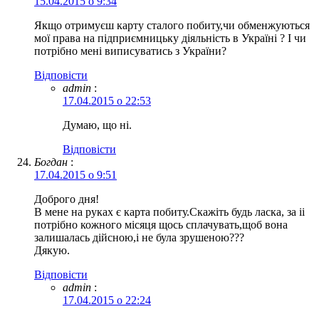
15.04.2015 о 9:34
Якщо отримуєш карту сталого побиту,чи обменжуються
мої права на підприємницьку діяльність в Україні ? І чи
потрібно мені виписуватись з України?
Відповіcти
admin
:
17.04.2015 о 22:53
Думаю, що ні.
Відповіcти
Богдан
:
17.04.2015 о 9:51
Доброго дня!
В мене на руках є карта побиту.Скажіть будь ласка, за іі
потрібно кожного місяця щось сплачувать,щоб вона
залишалась дійсною,і не була зрушеною???
Дякую.
Відповіcти
admin
:
17.04.2015 о 22:24