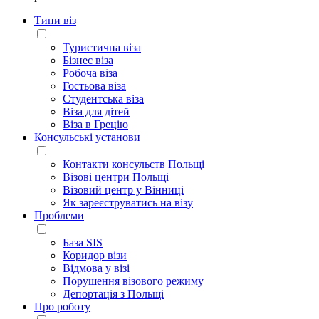
Типи віз
Туристична віза
Бізнес віза
Робоча віза
Гостьова віза
Студентська віза
Віза для дітей
Віза в Грецію
Консульські установи
Контакти консульств Польщі
Візові центри Польщі
Візовий центр у Вінниці
Як зареєструватись на візу
Проблеми
База SIS
Коридор візи
Відмова у візі
Порушення візового режиму
Депортація з Польщі
Про роботу