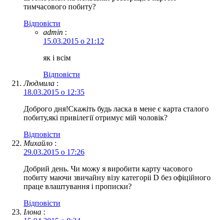
тимчасового побиту?
Відповіcти
admin
:
15.03.2015 о 21:12
як і всім
Відповіcти
Людмила
:
18.03.2015 о 12:35
Доброго дня!Скажіть будь ласка в мене є карта сталого
побиту,які привілегії отримує мій чоловік?
Відповіcти
Михайло
:
29.03.2015 о 17:26
Добрий день. Чи можу я виробити карту часового
побиту маючи звичайну візу категоріі D без офіційного
праце влаштування і прописки?
Відповіcти
Ілона
: