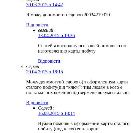
30.03.2015 о 14:42
Я можу допомогти недорого!0934219320
Відповіcти
евгений
:
13.04.2015 о 19:36
Сергей я воспользуюсь вашей помощью по
изготовлению карты побуту
Відповіcти
Сергій
:
20.04.2015 о 18:15
Можу допомогти(недорого) з оформленням карти
сталого побиту(під “ключ”) тим людям в кого є
польське походження підтвержене документально.
Відповіcти
Сергей
:
16.08.2015 о 18:14
Нужна помощь в оформлении карты сталого
побиту (под ключ) есть корни