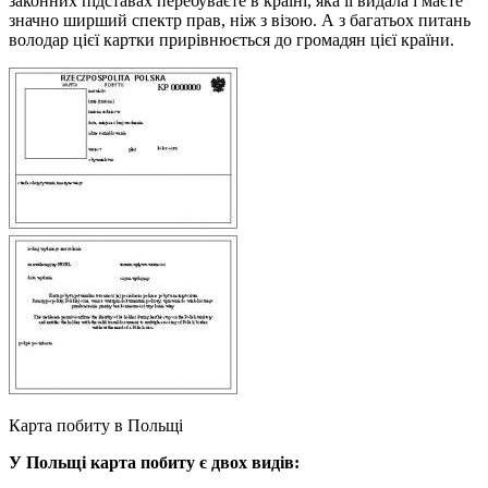
законних підставах перебуваєте в країні, яка її видала і маєте
значно ширший спектр прав, ніж з візою. А з багатьох питань
володар цієї картки прирівнюється до громадян цієї країни.
Карта побиту в Польщі
У Польщі карта побиту є двох видів: