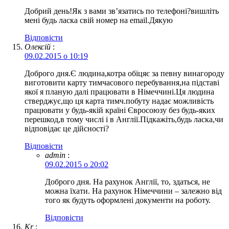
Добрий день!Як з вами зв’язатись по телефоні?вишліть
мені будь ласка свій номер на email.Дякую
Відповіcти
Олексій
:
09.02.2015 о 10:19
Доброго дня.Є людина,котра обіцяє за певну винагороду
виготовити карту тимчасового перебування,на підставі
якої я планую далі працювати в Німеччині.Ця людина
стверджує,що ця карта тимч.побуту надає можливість
працювати у будь-якій країні Євросоюзу без будь-яких
перешкод,в тому числі і в Англії.Підкажіть,будь ласка,чи
відповідає це дійсності?
Відповіcти
admin
:
09.02.2015 о 20:02
Доброго дня. На рахунок Англії, то, здаться, не
можна їхати. На рахунок Німеччини – залежно від
того як будуть оформлені документи на роботу.
Відповіcти
Kr
: