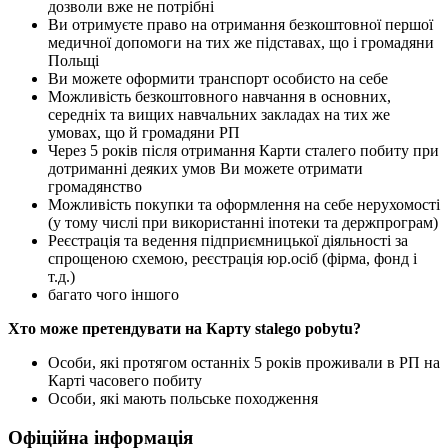
дозволи вже не потрібні
Ви отримуєте право на отримання безкоштовної першої
медичної допомоги на тих же підставах, що і громадяни
Польщі
Ви можете оформити транспорт особисто на себе
Можливість безкоштовного навчання в основних,
середніх та вищих навчальних закладах на тих же
умовах, що й громадяни РП
Через 5 років після отримання Карти сталего побиту при
дотриманні деяких умов Ви можете отримати
громадянство
Можливість покупки та оформлення на себе нерухомості
(у тому числі при використанні іпотеки та держпрограм)
Реєстрація та ведення підприємницької діяльності за
спрощеною схемою, реєстрація юр.осіб (фірма, фонд і
т.д.)
багато чого іншого
Хто може претендувати на Карту stalego pobytu?
Особи, які протягом останніх 5 років проживали в РП на
Карті часовего побиту
Особи, які мають польське походження
Офіційна інформація