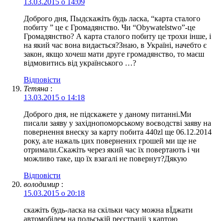
13.03.2015 о 14:09
Доброго дня, Пыдскажіть будь ласка, “карта сталого
побиту ” це є Громадянство. Чи “Obуwatelstwo”-це
Громадянство? А карта сталого побиту це трохи інше, і
на який час вона видається?Знаю, в Україні, начебто є
закон, якщо хочеш мати друге громадянство, то маєш
відмовитись від українського …?
Відповіcти
Тетяна
:
13.03.2015 о 14:18
Доброго дня, не підскажете у даному питанні.Ми
писали заяву у західнопоморському воєводстві заяву на
повернення внеску за карту побита 440zl ще 06.12.2014
року, але нажаль цих повернених грошей ми ще не
отримали.Скажіть через який час їх повертають і чи
можливо таке, що їх взагалі не повернут?Дякую
Відповіcти
володимир
:
15.03.2015 о 20:18
скажіть будь-ласка на скільки часу можна вЇджати
автомобілем на польській реєстраціі з картою