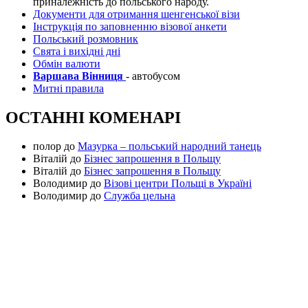
приналежність до польського народу.
Документи для отримання шенгенської візи
Інструкція по заповненню візової анкети
Польський розмовник
Свята і вихідні дні
Обмін валюти
Варшава Вінниця
- автобусом
Митні правила
ОСТАННІ КОМЕНАРІ
полор
до
Мазурка – польський народний танець
Віталій
до
Бізнес запрошення в Польщу
Віталій
до
Бізнес запрошення в Польщу
Володимир
до
Візові центри Польщі в Україні
Володимир
до
Служба цельна