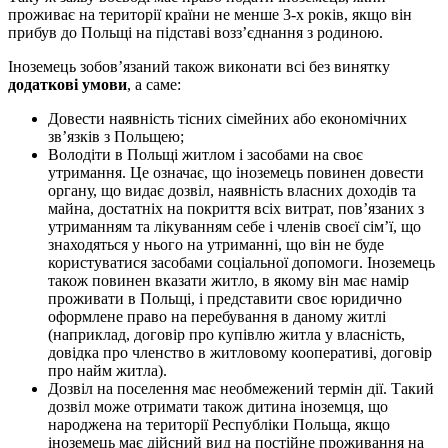
проживає на території країни не менше 3-х років, якщо він
прибув до Польщі на підставі возз’єднання з родиною.
Іноземець зобов’язаний також виконати всі без винятку
додаткові умови
, а саме:
Довести наявність тісних сімейних або економічних
зв’язків з Польщею;
Володіти в Польщі житлом і засобами на своє
утримання. Це означає, що іноземець повинен довести
органу, що видає дозвіл, наявність власних доходів та
майна, достатніх на покриття всіх витрат, пов’язаних з
утриманням та лікуванням себе і членів своєї сім’ї, що
знаходяться у нього на утриманні, що він не буде
користуватися засобами соціальної допомоги. Іноземець
також повинен вказати житло, в якому він має намір
проживати в Польщі, і представити своє юридично
оформлене право на перебування в даному житлі
(наприклад, договір про купівлю житла у власність,
довідка про членство в житловому кооперативі, договір
про найм житла).
Дозвіл на поселення має необмежений термін дії. Такий
дозвіл може отримати також дитина іноземця, що
народжена на території Республіки Польща, якщо
іноземець має дійсний вид на постійне проживання на