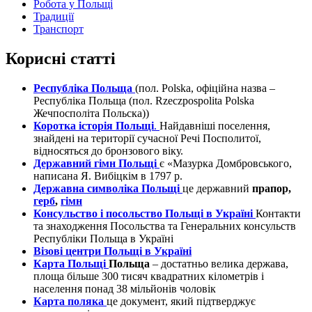
Робота у Польщі
Традиції
Транспорт
Корисні статті
Республіка Польща
(пол. Polska, офіційна назва –
Республіка Польща (пол. Rzeczpospolita Polska
Жечпосполіта Польска))
Коротка історія Польщі
.
Найдавніші поселення,
знайдені на території сучасної Речі Посполитої,
відносяться до бронзового віку.
Державний гімн Польщі
є «Мазурка Домбровського,
написана Я. Вибіцкім в 1797 р.
Державна символіка Польщі
це державний
прапор,
герб
,
гімн
Консульство і посольство Польщі в Україні
Контакти
та знаходження Посольства та Генеральних консульств
Республіки Польща в Україні
Візові центри Польщі в Україні
Карта Польщі
Польща
– достатньо велика держава,
площа більше 300 тисяч квадратних кілометрів і
населення понад 38 мільйонів чоловік
Карта поляка
це документ, який підтверджує