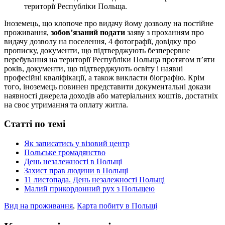
території Республіки Польща.
Іноземець, що клопоче про видачу йому дозволу на постійне
проживання,
зобов’язаний подати
заяву з проханням про
видачу дозволу на поселення, 4 фотографії, довідку про
прописку, документи, що підтверджують безперервне
перебування на території Республіки Польща протягом п’яти
років, документи, що підтверджують освіту і наявні
професійні кваліфікації, а також викласти біографію. Крім
того, іноземець повинен представити документальні докази
наявності джерела доходів або матеріальних коштів, достатніх
на своє утримання та оплату житла.
Статті по темі
Як записатись у візовий центр
Польське громадянство
День незалежності в Польщі
Захист прав людини в Польщі
11 листопада. День незалежності Польщі
Малий прикордонний рух з Польщею
Вид на проживання
,
Карта побиту в Польщі