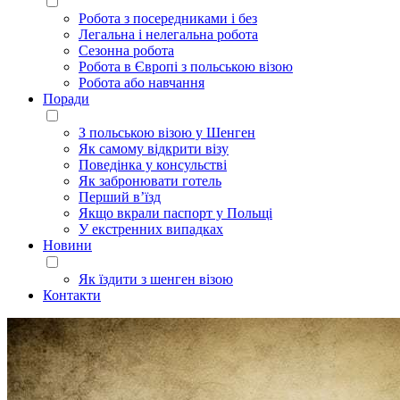
Робота з посередниками і без
Легальна і нелегальна робота
Сезонна робота
Робота в Європі з польською візою
Робота або навчання
Поради
З польською візою у Шенген
Як самому відкрити візу
Поведінка у консульстві
Як забронювати готель
Перший в’їзд
Якщо вкрали паспорт у Польщі
У екстренних випадках
Новини
Як їздити з шенген візою
Контакти