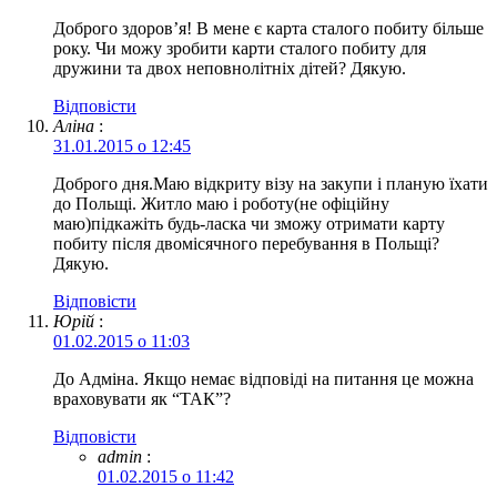
Доброго здоров’я! В мене є карта сталого побиту більше
року. Чи можу зробити карти сталого побиту для
дружини та двох неповнолітніх дітей? Дякую.
Відповіcти
Аліна
:
31.01.2015 о 12:45
Доброго дня.Маю відкриту візу на закупи і планую їхати
до Польщі. Житло маю і роботу(не офіційну
маю)підкажіть будь-ласка чи зможу отримати карту
побиту після двомісячного перебування в Польщі?
Дякую.
Відповіcти
Юрій
:
01.02.2015 о 11:03
До Адміна. Якщо немає відповіді на питання це можна
враховувати як “ТАК”?
Відповіcти
admin
:
01.02.2015 о 11:42