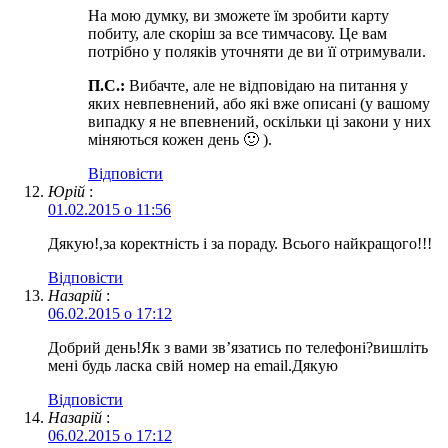
На мою думку, ви зможете їм зробити карту
побиту, але скоріш за все тимчасову. Це вам
потрібно у поляків уточняти де ви її отримували.
П.С.:
Вибачте, але не відповідаю на питання у
яких невпевнений, або які вже описані (у вашому
випадку я не впевнений, оскільки ці закони у них
міняються кожен день 🙂 ).
Відповіcти
Юрій
:
01.02.2015 о 11:56
Дякую!,за коректність і за пораду. Всього найкращого!!!
Відповіcти
Назарій
:
06.02.2015 о 17:12
Добрий день!Як з вами зв’язатись по телефоні?вишліть
мені будь ласка свій номер на email.Дякую
Відповіcти
Назарій
:
06.02.2015 о 17:12