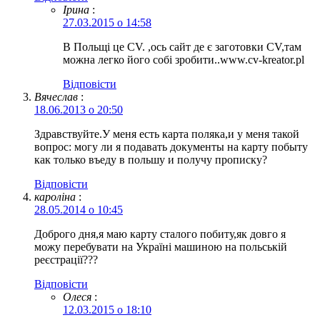
Ірина
:
27.03.2015 о 14:58
В Польщі це CV. ,ось сайт де є заготовки CV,там
можна легко його собі зробити..www.cv-kreator.pl
Відповіcти
Вячеслав
:
18.06.2013 о 20:50
Здравствуйте.У меня есть карта поляка,и у меня такой
вопрос: могу ли я подавать документы на карту побыту
как только въеду в польшу и получу прописку?
Відповіcти
кароліна
:
28.05.2014 о 10:45
Доброго дня,я маю карту сталого побиту,як довго я
можу перебувати на Україні машиною на польській
реєстрації???
Відповіcти
Олеся
:
12.03.2015 о 18:10