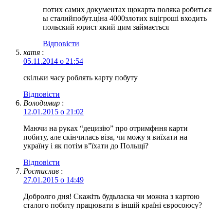
потих самих документах щокарта поляка робиться
ы сталийпобут.ціна 4000злотих вцігроші входить
польский юрист який цим займається
Відповіcти
катя
:
05.11.2014 о 21:54
скільки часу роблять карту побуту
Відповіcти
Володимир
:
12.01.2015 о 21:02
Маючи на руках “децизію” про отримфння карти
побиту, але скінчилась віза, чи можу я виїхати на
україну і як потім в”їхати до Польщі?
Відповіcти
Ростислав
:
27.01.2015 о 14:49
Добролго дня! Скажіть будьласка чи можна з картою
сталого побиту працювати в іншій країні євросоюсу?