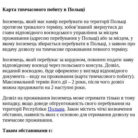
Карта тимчасового побиту в Польщі
Іноземець, який має намір перебувати на території Польщі
протягом тривалого терміну, зобов’язаний звернутися до
глави відповідного воєводського управління за місцем
проживання (адресою перебування у Польщі) або за місцем, у
якому іноземець збирається перебувати в Польщі, з заявою про
видачу дозволу на тимчасове проживання певного терміну.
Іноземець, який перебуває за кордоном, повинен подати заяву
відповідному воєводі через польського консула. Дозвіл,
виданий воєводою, буде оформлено у вигляді відповідного
документа – виду на проживання (карта тимчасового побиту).
Максимальний термін його дії – 2 роки, після чого дозвіл
можна продовжити на 2 наступні роки.
Дозвіл на проживання іноземець може отримати тільки в тому
випадку, якщо доведе обґрунтованість свого перебування на
території Республіки
Польща
. Закон містить чіткі визначення
обставин, наявність яких є основою для отримання дозволу на
тимчасове проживання.
Таким обставинами є: