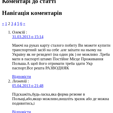
Коментарі до статті
Навігація коментарів
«
1
2
3
4
5
6
»
Олексій
:
31.03.2013 о 15:14
Маючі на руках карту сталого побиту Ви можете купити
транспортний засіб на себе .але заіхати на ньому на
Украіну як не резидент (на один рік ) не можливо .Треба
мати в паспорті штамп Постійне Місце Проживання
Польша.А щоб його отримати треба здати Укр
паспорт.Все решта РАЗВОДНЯК
Відповіcти
Леонтій
:
05.04.2013 о 21:48
Підскажіть,будь-ласка,яка форма резюме в
Польщі,або,якщо можливо,вишліть зразок або де можна
подивитись,і
Відповіcти