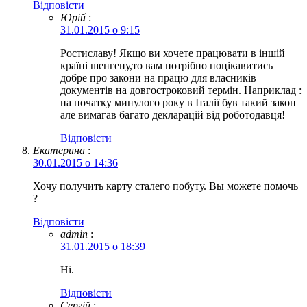
Відповіcти
Юрій
:
31.01.2015 о 9:15
Ростиславу! Якщо ви хочете працювати в іншій
країні шенгену,то вам потрібно поцікавитись
добре про закони на працю для власників
документів на довгостроковий термін. Наприклад :
на початку минулого року в Італії був такий закон
але вимагав багато декларацій від роботодавця!
Відповіcти
Екатерина
:
30.01.2015 о 14:36
Хочу получить карту сталего побуту. Вы можете помочь
?
Відповіcти
admin
:
31.01.2015 о 18:39
Ні.
Відповіcти
Сергій
: