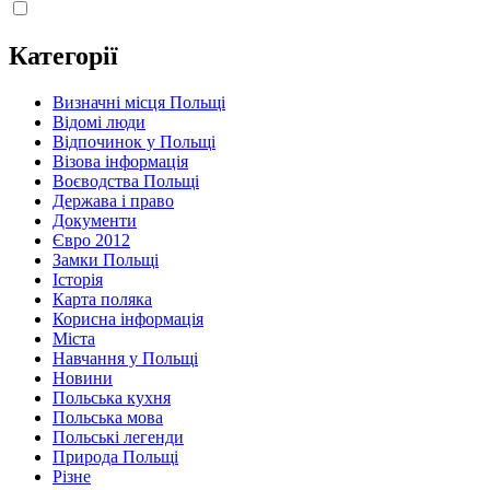
Категорії
Визначні місця Польщі
Відомі люди
Відпочинок у Польщі
Візова інформація
Воєводства Польщі
Держава і право
Документи
Євро 2012
Замки Польщі
Історія
Карта поляка
Корисна інформація
Міста
Навчання у Польщі
Новини
Польська кухня
Польська мова
Польські легенди
Природа Польщі
Різне