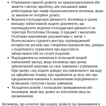
Отримання гарантії дозволу на працевлаштування або
заняття з метою заробітку, або письмової заяви
роботодавця про намір працевлаштувати іноземця, якщо
за законом не потрібен дозвіл;
Ведення господарської діяльності. Іноземець в цьому
випадку зобов’язаний надати документи, що
підтверджують ведення господарської діяльності на
території Республіки Польща, її предмет і масштаби.
Особливо важливими документами є: витяг з
Всепольського судового реєстру, підтверджений
нотаріусом договір про створення підприємства, довідка
з податкового управління про відсутність
заборгованостей по сплаті податків;
Надходження на навчання в польський вищий
навчальний заклад, якщо іноземець при цьому
забезпечений коштами на своє навчання і утримання.
При цьому слід подати довідку від навчального закладу
на офіційному бланку про прийняття до вузу або про
продовження навчання із зазначенням передбаченого
вузівським статутом строку навчання;
Укладення шлюбу з польським громадянином або
іноземцем, який має дозвіл на поселення (вид на
проживання).
Іноземець, що клопоче про видачу дозволу на проживання в