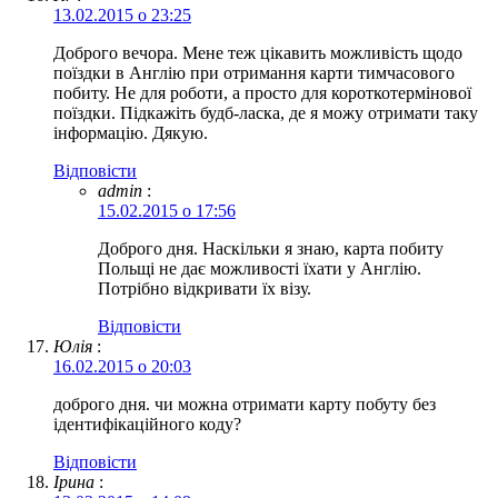
13.02.2015 о 23:25
Доброго вечора. Мене теж цікавить можливість щодо
поїздки в Англію при отримання карти тимчасового
побиту. Не для роботи, а просто для короткотермінової
поїздки. Підкажіть будб-ласка, де я можу отримати таку
інформацію. Дякую.
Відповіcти
admin
:
15.02.2015 о 17:56
Доброго дня. Наскільки я знаю, карта побиту
Польщі не дає можливості їхати у Англію.
Потрібно відкривати їх візу.
Відповіcти
Юлія
:
16.02.2015 о 20:03
доброго дня. чи можна отримати карту побуту без
ідентифікаційного коду?
Відповіcти
Ірина
: