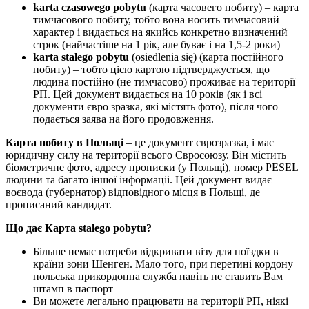
karta czasowego pobytu
(карта часовего побиту) – карта
тимчасового побиту, тобто вона носить тимчасовий
характер і видається на якийсь конкретно визначений
строк (найчастіше на 1 рік, але буває і на 1,5-2 роки)
karta stalego pobytu
(osiedlenia się) (карта постійного
побиту) – тобто цією картою підтверджується, що
людина постійно (не тимчасово) проживає на території
РП. Цей документ видається на 10 років (як і всі
документи євро зразка, які містять фото), після чого
подається заява на його продовження.
Карта побиту в Польщі
– це документ єврозразка, і має
юридичну силу на території всього Євросоюзу. Він містить
біометричне фото, адресу прописки (у Польщі), номер PESEL
людини та багато іншої інформаціі. Цей документ видає
воєвода (губернатор) відповідного місця в Польщі, де
прописаний кандидат.
Що дає Карта stalego pobytu?
Більше немає потреби відкривати візу для поїздки в
країни зони Шенген. Мало того, при перетині кордону
польська прикордонна служба навіть не ставить Вам
штамп в паспорт
Ви можете легально працювати на території РП, ніякі