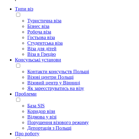
Типи віз
Туристична віза
Бізнес віза
Робоча віза
Гостьова віза
Студентська віза
Віза для дітей
Віза в Грецію
Консульські установи
Контакти консульств Польщі
Візові центри Польщі
Візовий центр у Вінниці
Як зареєструватись на візу
Проблеми
База SIS
Коридор візи
Відмова у візі
Порушення візового режиму
Депортація з Польщі
Про роботу