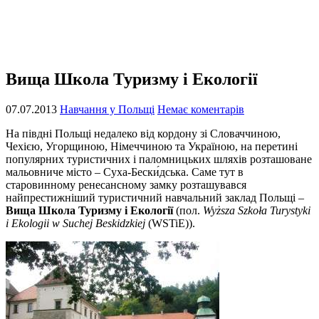
Вища Школа Туризму і Екології
07.07.2013
Навчання у Польщі
Немає коментарів
На півдні Польщі недалеко від кордону зі Словаччиною,
Чехією, Угорщиною, Німеччиною та Україною, на перетині
популярних туристичних і паломницьких шляхів розташоване
мальовниче місто – Суха-Бески́дська. Саме тут в
старовинному ренесансному замку розташувався
найпрестижніший туристичний навчальний заклад Польщі –
Вища Школа Туризму і Екології
(пол.
Wyższa Szkoła Turystyki
i Ekologii w Suchej Beskidzkiej
(WSTiE)).