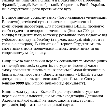
закладу не лише самі поляки, а й представники Німеччини,
Франції, Ірландії, Великобританії, Угорщини, Росії і України,
які є студентами цього престижного вузу.
В старовинному суському замку (його називають «невеликим
Вавелем») розміщені сучасні навчальні приміщення і
комп’ютерні лабораторії. Для проживання ВШТіЕ пропонує
своїм студентам недорогі помешкання (близько 700 грн. на
місяць) у студентському містечку, розташованому недалеко від
учбового закладу та басейну (з гіркою, джакузі, підігрівом та
соляною печерою). В кімнатах є Інтернет. Студенти мають
змогу займатися в тренажерній і гімнастичній залах та на
спортивному майданчику.
Вища школа має великий перелік соціальних та мотиваційних
стипендій для своїх студентів, а студенти-іноземці мають
змогу покращити рівень знання польської мови безкоштовно
(адаптаційна програма). Вартість навчання у ВШТіЕ є дуже
доступною і навіть дешевою для Європейського Союзу –
близько 9000 грн. на рік
(залежно від факультету).
Вища школа туризму і Екології пропонує своїм студентам
переліки спеціальностей, що мають акредитацію Державної
Акредитаційної комісії, на трьох факультетах: туризм і
рекреація, інформатика та соціальні науки.