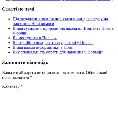
Статті по темі
Підтвердження знання польської мови для вступу на
навчання. Нові вимоги
Вища суспільно-природнича школа ім. Вінцента Поля в
Любліні
Як поступити в Польщу
Як офіційно працювати студентові у Польщі
Вища школа інформатики в Лодзі
Яку спеціальність обрати для навчання у Польщі?
Залишити відповідь
Ваша e-mail адреса не оприлюднюватиметься.
Обов’язкові
поля позначені
*
Коментар
*