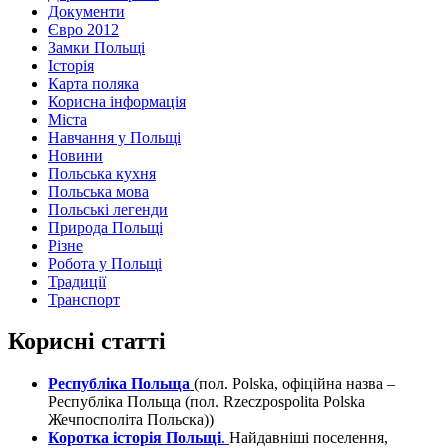
Документи
Євро 2012
Замки Польщі
Історія
Карта поляка
Корисна інформація
Міста
Навчання у Польщі
Новини
Польська кухня
Польська мова
Польські легенди
Природа Польщі
Різне
Робота у Польщі
Традиції
Транспорт
Корисні статті
Республіка Польща
(пол. Polska, офіційна назва –
Республіка Польща (пол. Rzeczpospolita Polska
Жечпосполіта Польска))
Коротка історія Польщі
.
Найдавніші поселення,