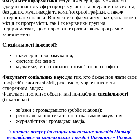
Факультет інформатики
готує інженерів, дає можливість
здобути знання у сфері програмування та операційних систем,
баз даних, мультимедіа та комп’ютерної графіки, а також
інтернет-технологій. Випускники факультету знаходять робочі
місця як програмісти, так і як керівники груп на
підприємствах, що створюють та розвивають програмне
забезпечення.
Спеціальності інженерії:
інженерне програмування;
системи баз даних;
мультимедійні технології і комп’ютерна графіка.
Факультет соціальних наук
для тих, хто бажає пов’язати своє
професійне життя зі ЗМІ, рекламою, маркетингом чи
створенням іміджу.
Факультет пропонує обрати такі привабливі
спеціальності
(бакалаврат):
зв’язки з громадськістю (public relations);
регіональна політика та політика самоврядування;
журналістика і громадські медіа.
З питань вступу до вищих навчальних закладів Польщі
звертайтеся за контактами у розділі Навчання у Польщі