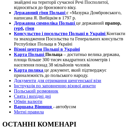
знайдені на території сучасної Речі Посполитої,
відносяться до бронзового віку.
Державний гімн Польщі
є «Мазурка Домбровського,
написана Я. Вибіцкім в 1797 р.
Державна символіка Польщі
це державний
прапор,
герб
,
гімн
Консульство і посольство Польщі в Україні
Контакти
та знаходження Посольства та Генеральних консульств
Республіки Польща в Україні
Візові центри Польщі в Україні
Карта Польщі
Польща
– достатньо велика держава,
площа більше 300 тисяч квадратних кілометрів і
населення понад 38 мільйонів чоловік
Карта поляка
це документ, який підтверджує
приналежність до польського народу.
Документи для отримання шенгенської візи
Інструкція по заповненню візової анкети
Польський розмовник
Свята і вихідні дні
Обмін валюти
Варшава Вінниця
- автобусом
Митні правила
ОСТАННІ КОМЕНАРІ