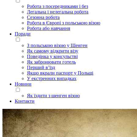
Робота з посередниками і без
Легальна і нелегальна робота
Сезонна робота
Робота в Європі з польською візою
Робота або навчання
Поради
З польською візою у Шенген
Як самому відкрити візу
Поведінка у консульстві
Як забронювати готель
Перший в’їзд
Якщо вкрали паспорт у Польщі
У екстренних випадках
Новини
Як їздити з шенген візою
Контакти