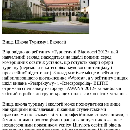
Вища Школа Туризму і Екології
Відповідно до рейтингу «Туристичні Відомості 2013» цей
навчальний заклад знаходиться на щаблі пошани серед
комерційних освітніх установ, що готують кадри сфери
туризму (перемоги в категоріях наукового потенціалу і
професійної підготовки). Заклад має 6-те місце в рейтингу
найвпливовішого щотижневика «Wprost», а у рейтингу вищих
шкіл видань «Perspektywy» і «Rzeczpospolitą» ВШТіЕ
отримала спеціальну нагороду «AWANS-2012» за найбільш
якісний стрибок до групи кращих польських освітніх установ.
Вища школа туризму і екології може похизуватися не лише
найкращими викладачами, цікавими студентськими
практиками по всьому світу та професійними стажуваннями, а
й численними пропозиціями праці для випускників – а це є
незаперечними показником успіху. Цінують освітній рівень