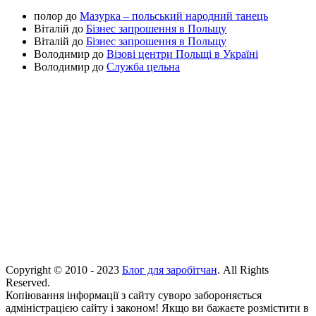
полор
до
Мазурка – польський народний танець
Віталій
до
Бізнес запрошення в Польщу
Віталій
до
Бізнес запрошення в Польщу
Володимир
до
Візові центри Польщі в Україні
Володимир
до
Служба цельна
Copyright © 2010 - 2023
Блог для заробітчан
. All Rights
Reserved.
Копіювання інформації з сайту суворо забороняється
адміністрацією сайту і законом! Якщо ви бажаєте розмістити в