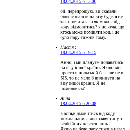
18.04.2015 о 13:06
ой, перепрошую, ви сказали
більше шансів на візу буде, я не
так прочитала. а як можна від
коду відмовитись? я не чула, що
хтось може поміняти код. і це
було пару тижнів тому.
Настя
:
18.04.2015 о 19:15
Анно, і ми плануєм подаватись
на візу іншої країни. Якщо він
просто в польській базі але не в
SIS, то не мало б вплинути на
візу іншої країни. Я не
помиляюсь?
Анна
:
18.04.2015 о 20:08
Настя,відмовитись від коду
можна написавши заяву типу з
релігійних переконаннь.
Якщо це було пару тижнів назад