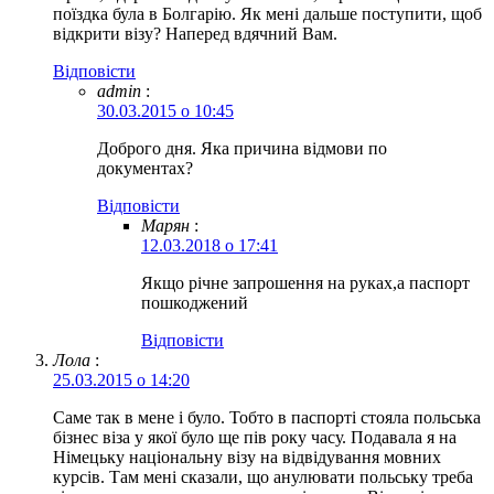
поїздка була в Болгарію. Як мені дальше поступити, щоб
відкрити візу? Наперед вдячний Вам.
Відповіcти
admin
:
30.03.2015 о 10:45
Доброго дня. Яка причина відмови по
документах?
Відповіcти
Марян
:
12.03.2018 о 17:41
Якщо річне запрошення на руках,а паспорт
пошкоджений
Відповіcти
Лола
:
25.03.2015 о 14:20
Саме так в мене і було. Тобто в паспорті стояла польська
бізнес віза у якої було ще пів року часу. Подавала я на
Німецьку національну візу на відвідування мовних
курсів. Там мені сказали, що анулювати польську треба