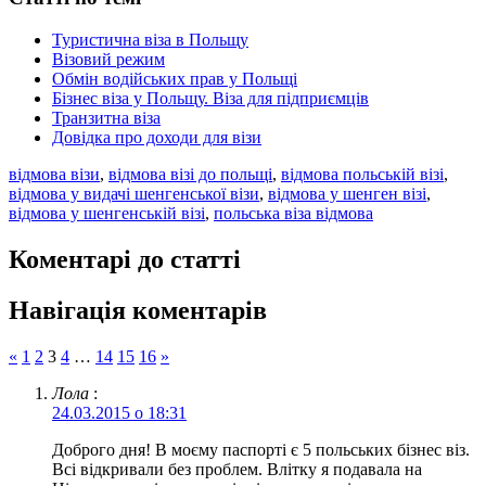
Туристична віза в Польщу
Візовий режим
Обмін водійських прав у Польщі
Бізнес віза у Польщу. Віза для підприємців
Транзитна віза
Довідка про доходи для візи
відмова візи
,
відмова візі до польщі
,
відмова польській візі
,
відмова у видачі шенгенської візи
,
відмова у шенген візі
,
відмова у шенгенській візі
,
польська віза відмова
Коментарі до статті
Навігація коментарів
«
1
2
3
4
…
14
15
16
»
Лола
:
24.03.2015 о 18:31
Доброго дня! В моєму паспорті є 5 польських бізнес віз.
Всі відкривали без проблем. Влітку я подавала на