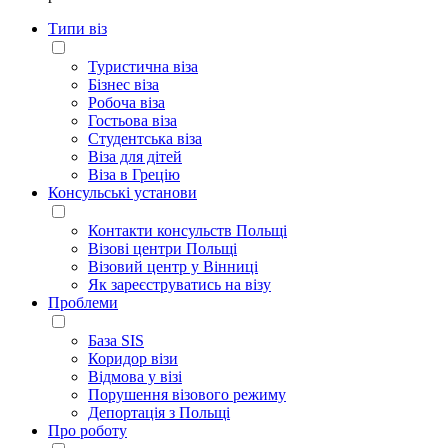
Типи віз
Туристична віза
Бізнес віза
Робоча віза
Гостьова віза
Студентська віза
Віза для дітей
Віза в Грецію
Консульські установи
Контакти консульств Польщі
Візові центри Польщі
Візовий центр у Вінниці
Як зареєструватись на візу
Проблеми
База SIS
Коридор візи
Відмова у візі
Порушення візового режиму
Депортація з Польщі
Про роботу