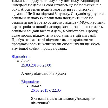
тільки коли дадуть вивадуть ту німецьку. Відповідно
німецької не дали і я собі каталась ще по польській пів
року. А ось тепер подала знову ж на ту польську і
відмова. Ще й на підставі 8 пункту. Ситуація дурнувата,
оскільки незнаю як правильно поступити щоб не
отримати ще й третю остаточну відмову. МОжливо мені
варто зробити новий паспорт, хоча незнаю що це дасть,
оскільки всі дані вже там десь, в омпютерах. Прошу,
дуже прошу, підкажіть як поступити в цій ситуації.
Пробувати гасити ті відмови тими ж країнами чи
пробувати робити чешську чи словацьку чи ще якусь
візу іншої країни..прошу поради..
Відповіcти
Анна
:
25.03.2015 о 23:00
А чому відмовили в кусах?
Відповіcти
Анна
:
26.03.2015 о 22:35
Яка ваша ціль в загальному?польща чи
німеччина?