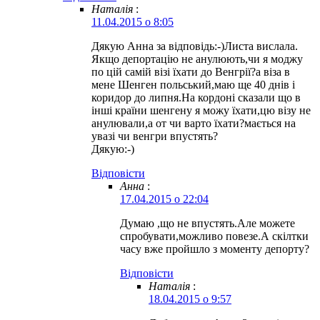
Наталія
:
11.04.2015 о 8:05
Дякую Анна за відповідь:-)Листа вислала.
Якщо депортацію не анулюють,чи я моджу
по цій самій візі їхати до Венгрії?а віза в
мене Шенген польський,маю ще 40 днів і
коридор до липня.На кордоні сказали що в
інші країни шенгену я можу їхати,цю візу не
анулювали,а от чи варто їхати?мається на
увазі чи венгри впустять?
Дякую:-)
Відповіcти
Анна
:
17.04.2015 о 22:04
Думаю ,що не впустять.Але можете
спробувати,можливо повезе.А скілтки
часу вже пройшло з моменту депорту?
Відповіcти
Наталія
:
18.04.2015 о 9:57