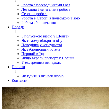
Робота з посередниками і без
Легальна і нелегальна робота
Сезонна робота
Робота в Європі з польською візою
Робота або навчання
Поради
З польською візою у Шенген
Як самому відкрити візу
Поведінка у консульстві
Як забронювати готель
Перший в’їзд
Якщо вкрали паспорт у Польщі
У екстренних випадках
Новини
Як їздити з шенген візою
Контакти