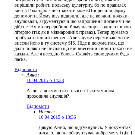
вирішили робити польську культурну, бо по правилах
він і в Голандію з нею заїхати може.Попросили фірму
допомогти. Йому візу відкрили, але на кордоні поляки
анулювали, агрументуючи що запрошення погане чи не
дійсне. Ну ми переробили йому паспорт з одною іншою
літерою (так як в міжнародних правах). Тепер думаємо
пробувати інший шенген. Але я дуже переживаю чи не
внесли його в ту систему SIS. Ніде в документах, що
дали поляки не писало що він внесений і вони такого не
казали. Але я всеодно боюсь. Скажіть свою думку, будь
ласка.
Відповіcти
Анна
:
16.04.2015 о 14:33
А що за документи в нього є і яким чином
проходила ануляція?
Відповіcти
Настя
:
16.04.2015 о 18:36
Дякую Анно, що відгукнулись. У докумнтах
писало, що не обгрунтував добре мету і цілі і