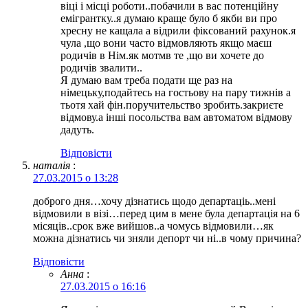
віці і місці роботи..побачили в вас потенційну
емігрантку..я думаю краще було б якби ви про
хресну не кащала а відрили фіксований рахунок.я
чула ,що вони часто відмовляють якщо маєш
родичів в Нім.як мотмв те ,що ви хочете до
родичів звалити..
Я думаю вам треба подати ще раз на
німецьку,подайтесь на гостьову на пару тижнів а
тьотя хай фін.поручительство зробить.закриєте
відмову.а інші посольства вам автоматом відмову
дадуть.
Відповіcти
наталія
:
27.03.2015 о 13:28
доброго дня…хочу дізнатись щодо департаціь..мені
відмовили в візі…перед цим в мене була департація на 6
місяців..срок вже вийшов..а чомусь відмовили…як
можна дізнатись чи зняли депорт чи ні..в чому причина?
Відповіcти
Анна
:
27.03.2015 о 16:16