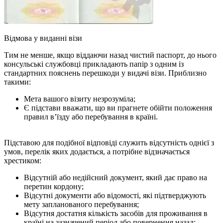
Відмова у виданні візи
Тим не менше, якщо віддаючи назад чистий паспорт, до нього
консульські службовці прикладають папір з одним із
стандартних пояснень перешкоди у видачі візи. Приблизно
такими:
Мета вашого візиту незрозуміла;
Є підстави вважати, що ви прагнете обійти положення
правил в’їзду або перебування в країні.
Підставою для подібної відповіді служить відсутність однієї з
умов, перелік яких додається, а потрібне відзначається
хрестиком:
Відсутній або недійсний документ, який дає право на
перетин кордону;
Відсутні документи або відомості, які підтверджують
мету запланованого перебування;
Відсутня достатня кількість засобів для проживання в
країні на зазначений період або повернення назад;