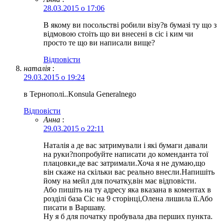
28.03.2015 о 17:06
В якому ви посольстві робили візу?в бумазі ту що з
відмовою стоіть що ви внесені в сіс і ким чи
просто те що ви написали вище?
Відповіcти
наталія
:
29.03.2015 о 19:24
в Тернополі..Konsula Generalnego
Відповіcти
Анна
:
29.03.2015 о 22:11
Наталія а де вас затримували і які бумаги давали
на руки?попробуйте написати до коменданта тої
плацовки,де вас затримали.Хоча я не думаю,що
він скаже на скільки вас реально внесли.Напишіть
йому на мейл для початку,він має відповісти.
Або пишіть на ту адресу яка вказана в коментах в
розділі база Сіс на 9 сторінці,Олена лишила її.Або
писати в Варшаву.
Ну я б для початку пробувала два перших пункта.