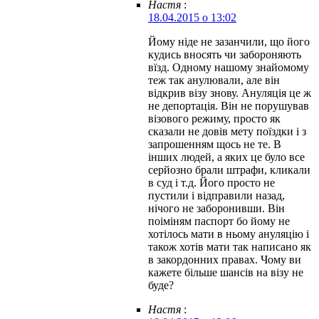
Настя
:
18.04.2015 о 13:02
Йому ніде не зазанчили, що його
кудись вносять чи забороняють
вїзд. Одному нашому знайомому
теж так анулювали, але він
відкрив візу знову. Ануляція це ж
не депортація. Він не порушував
візового режиму, просто як
сказали не довів мету поїздки і з
запрошенням щось не те. В
інших людей, а яких це було все
серйозно брали штрафи, кликали
в суд і т.д. Його просто не
пустили і відправили назад,
нічого не заборонивши. Він
поіміням паспорт бо йому не
хотілось мати в ньому ануляцію і
також хотів мати так написано як
в закордонних правах. Чому ви
кажете більше шансів на візу не
буде?
Настя
: