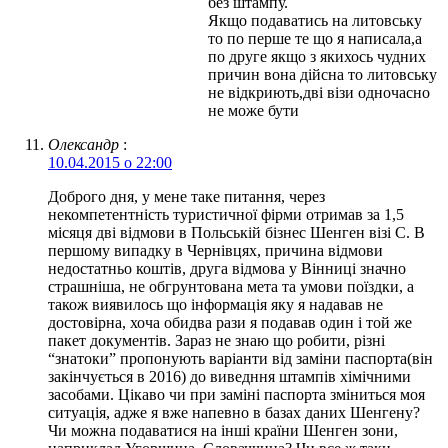
без штампу.
Якщо подаватись на литовську
то по перше те що я написала,а
по друге якщо з якихось чудних
причин вона дійсна то литовську
не відкриють,дві візи одночасно
не може бути
Олександр
:
10.04.2015 о 22:00
Доброго дня, у мене таке питання, через
некомпетентність туристичної фірми отримав за 1,5
місяця дві відмови в Польській бізнес Шенген візі С. В
першому випадку в Чернівцях, причина відмови
недостатньо коштів, друга відмова у Вінниці значно
страшніша, не обгрунтована мета та умови поїздки, а
також виявилось що інформація яку я надавав не
достовірна, хоча обидва рази я подавав один і той же
пакет документів. Зараз не знаю що робити, різні
“знатоки” пропонують варіанти від заміни паспорта(він
закінчується в 2016) до виведння штампів хімічними
засобами. Цікаво чи при заміні паспорта зміниться моя
ситуація, адже я вже напевно в базах даних Шенгену?
Чи можна подаватися на інші країни Шенген зони,