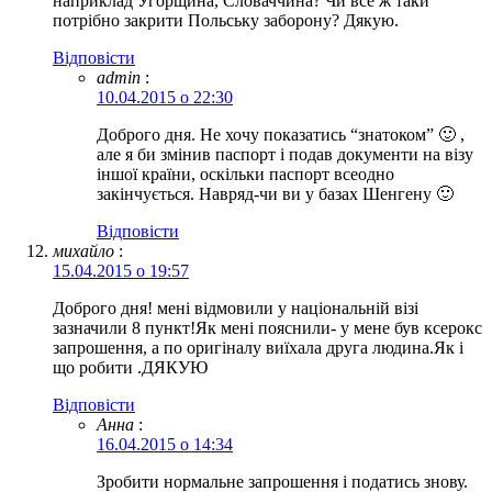
наприклад Угорщина, Словаччина? Чи все ж таки
потрібно закрити Польську заборону? Дякую.
Відповіcти
admin
:
10.04.2015 о 22:30
Доброго дня. Не хочу показатись “знатоком” 🙂 ,
але я би змінив паспорт і подав документи на візу
іншої країни, оскільки паспорт всеодно
закінчується. Навряд-чи ви у базах Шенгену 🙂
Відповіcти
михайло
:
15.04.2015 о 19:57
Доброго дня! мені відмовили у національній візі
зазначили 8 пункт!Як мені пояснили- у мене був ксерокс
запрошення, а по оригіналу виїхала друга людина.Як і
що робити .ДЯКУЮ
Відповіcти
Анна
:
16.04.2015 о 14:34
Зробити нормальне запрошення і податись знову.