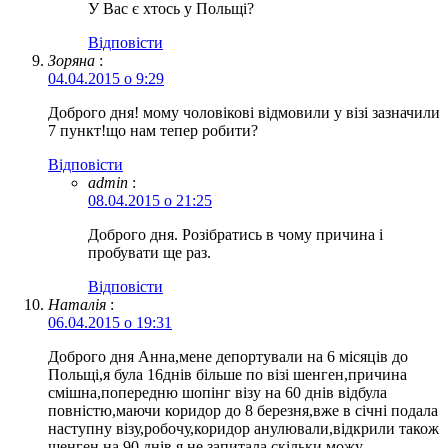
У Вас є хтось у Польщі?
Відповіcти
Зоряна
:
04.04.2015 о 9:29
Доброго дня! мому чоловікові відмовили у візі зазначили
7 пункт!що нам тепер робити?
Відповіcти
admin
:
08.04.2015 о 21:25
Доброго дня. Розібратись в чому причина і
пробувати ще раз.
Відповіcти
Наталія
:
06.04.2015 о 19:31
Доброго дня Анна,мене депортували на 6 місяців до
Польщі,я була 16днів більше по візі шенген,причина
смішна,попередню шопінг візу на 60 днів відбула
повністю,маючи коридор до 8 березня,вже в січні подала
наступну візу,робочу,коридор анулювали,відкрили також
шенген,на 90 днів,я не запитала,скільки можу