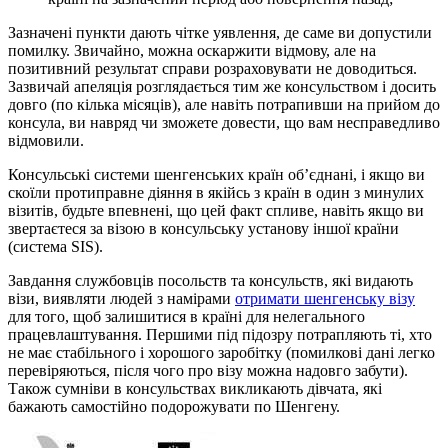
Зазначені пункти дають чітке уявлення, де саме ви допустили
помилку. Звичайно, можна оскаржити відмову, але на
позитивний результат справи розраховувати не доводиться.
Зазвичай апеляція розглядається тим же консульством і досить
довго (по кілька місяців), але навіть потрапивши на прийом до
консула, ви навряд чи зможете довести, що вам несправедливо
відмовили.
Консульські системи шенгенських країн об’єднані, і якщо ви
скоїли протиправне діяння в якійсь з країн в один з минулих
візитів, будьте впевнені, що цей факт спливе, навіть якщо ви
звертаєтеся за візою в консульську установу іншої країни
(система SIS).
Завдання службовців посольств та консульств, які видають
візи, виявляти людей з намірами
отримати шенгенську візу
для того, щоб залишитися в країні для нелегального
працевлаштування. Першими під підозру потрапляють ті, хто
не має стабільного і хорошого заробітку (помилкові дані легко
перевіряються, після чого про візу можна надовго забути).
Також сумніви в консульствах викликають дівчата, які
бажають самостійно подорожувати по Шенгену.