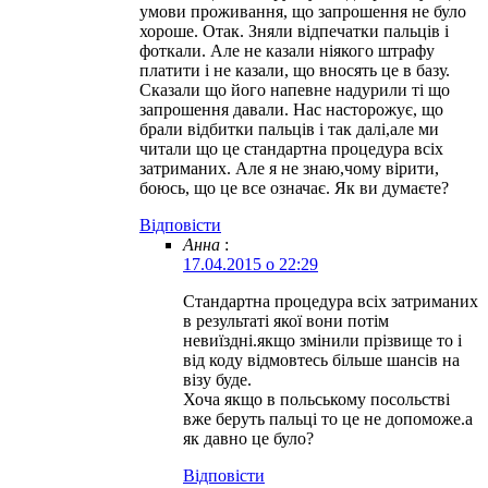
умови проживання, що запрошення не було
хороше. Отак. Зняли відпечатки пальців і
фоткали. Але не казали ніякого штрафу
платити і не казали, що вносять це в базу.
Сказали що його напевне надурили ті що
запрошення давали. Нас насторожує, що
брали відбитки пальців і так далі,але ми
читали що це стандартна процедура всіх
затриманих. Але я не знаю,чому вірити,
боюсь, що це все означає. Як ви думаєте?
Відповіcти
Анна
:
17.04.2015 о 22:29
Стандартна процедура всіх затриманих
в результаті якої вони потім
невиїздні.якщо змінили прізвище то і
від коду відмовтесь більше шансів на
візу буде.
Хоча якщо в польському посольстві
вже беруть пальці то це не допоможе.а
як давно це було?
Відповіcти