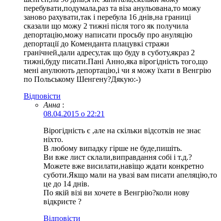
перебувати,подумала,раз та віза анульована,то можу
заново рахувати,так і перебула 16 днів,на границі
сказали що можу 2 тижні після того як получила
депортацію,можу написати просьбу про ануляцію
депортації до Коменданта плацувкі стражи
гранічней,дали адресу,так що буду в суботу,якраз 2
тижні,буду писати.Пані Анно,яка вірогідність того,що
мені анулюють депортацію,і чи я можу їхати в Венгрію
по Польському Шенгену?Дякую:-)
Відповіcти
Анна
:
08.04.2015 о 22:21
Вірогідність є ,але на скільки відсотків не знає
ніхто.
В любому випадку гірше не буде,пишіть.
Ви вже лист склали,виправдання собі і т.д.?
Можете вже висилати,навіщо ждати конкретно
суботи.Якщо мали на увазі вам писати апеляцію,то
це до 14 днів.
По якій візі ви хочете в Венгрію?коли нову
відкриєте ?
Відповіcти