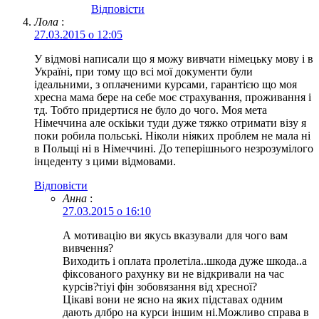
Відповіcти
Лола
:
27.03.2015 о 12:05
У відмові написали що я можу вивчати німецьку мову і в
Україні, при тому що всі мої документи були
ідеальними, з оплаченими курсами, гарантією що моя
хресна мама бере на себе моє страхування, проживання і
тд. Тобто придертися не було до чого. Моя мета
Німеччина але оскіьки туди дуже тяжко отримати візу я
поки робила польські. Ніколи ніяких проблем не мала ні
в Польщі ні в Німеччині. До теперішнього незрозумілого
інцеденту з цими відмовами.
Відповіcти
Анна
:
27.03.2015 о 16:10
А мотивацію ви якусь вказували для чого вам
вивчення?
Виходить і оплата пролетіла..шкода дуже шкода..а
фіксованого рахунку ви не відкривали на час
курсів?тіуі фін зобовязання від хресної?
Цікаві вони не ясно на яких підставах одним
дають длбро на курси іншим ні.Можливо справа в