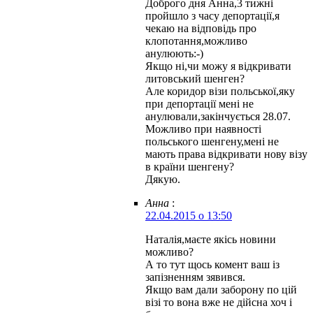
Доброго дня Анна,3 тижні
пройшло з часу депортації,я
чекаю на відповідь про
клопотання,можливо
анулюють:-)
Якщо ні,чи можу я відкривати
литовський шенген?
Але коридор візи польської,яку
при депортації мені не
анулювали,закінчується 28.07.
Можливо при наявності
польського шенгену,мені не
мають права відкривати нову візу
в країни шенгену?
Дякую.
Анна
:
22.04.2015 о 13:50
Наталія,маєте якісь новини
можливо?
А то тут щось комент ваш із
запізненням зявився.
Якщо вам дали заборону по цій
візі то вона вже не дійсна хоч і