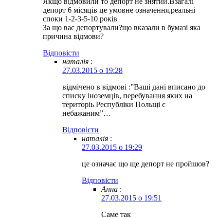
Якщо відмовили то депорт не знятий.Взагалі
депорт 6 місяців це умовне означення,реальні
споки 1-2-3-5-10 років
За що вас депортували?що вказали в бумазі яка
причина відмови?
Відповіcти
наталія
:
27.03.2015 о 19:28
відмічено в відмові :”Ваші дані вписано до
списку іноземців, перебування яких на
територіь Республіки Польщі є
небажаним”…
Відповіcти
наталія
:
27.03.2015 о 19:29
це означає що ще депорт не пройшов?
Відповіcти
Анна
:
27.03.2015 о 19:51
Саме так