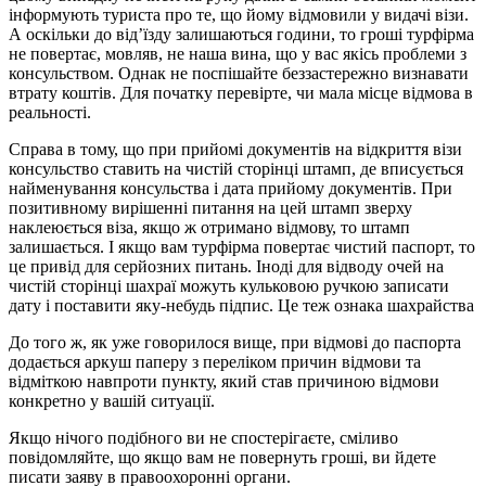
інформують туриста про те, що йому відмовили у видачі візи.
А оскільки до від’їзду залишаються години, то гроші турфірма
не повертає, мовляв, не наша вина, що у вас якісь проблеми з
консульством. Однак не поспішайте беззастережно визнавати
втрату коштів. Для початку перевірте, чи мала місце відмова в
реальності.
Справа в тому, що при прийомі документів на відкриття візи
консульство ставить на чистій сторінці штамп, де вписується
найменування консульства і дата прийому документів. При
позитивному вирішенні питання на цей штамп зверху
наклеюється віза, якщо ж отримано відмову, то штамп
залишається. І якщо вам турфірма повертає чистий паспорт, то
це привід для серйозних питань. Іноді для відводу очей на
чистій сторінці шахраї можуть кульковою ручкою записати
дату і поставити яку-небудь підпис. Це теж ознака шахрайства
До того ж, як уже говорилося вище, при відмові до паспорта
додається аркуш паперу з переліком причин відмови та
відміткою навпроти пункту, який став причиною відмови
конкретно у вашій ситуації.
Якщо нічого подібного ви не спостерігаєте, сміливо
повідомляйте, що якщо вам не повернуть гроші, ви йдете
писати заяву в правоохоронні органи.