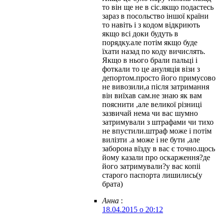
то він ще не в сіс.якщо подастесь
зараз в посольство іншої країни
то навіть і з кодом відкриють
якщо всі доки будуть в
порядку.але потім якщо буде
їхати назад по коду вичислять.
Якщо в нього брали пальці і
фоткали то це ануляція візи з
депортом.просто його примусово
не вивозили,а після затримання
він виїхав сам.не знаю як вам
пояснити ,але великої різниці
зазвичай нема чи вас шумно
затримували з штрафами чи тихо
не впустили.штраф може і потім
вилізти .а може і не бути ,але
заборона вїзду в вас є точно.щось
йому казали про оскарження?де
його затримували?у вас копіі
старого паспорта лишились(у
брата)
Анна
:
18.04.2015 о 20:12