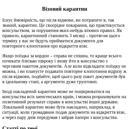
Візовий карантин
Існує ймовірність, що після відмови, ви потрапите в, так
званий, карантин. Це своєрідне покарання, що практикується
консульством, за порушення яких-небудь візових правил. Як
правило, карантинний становить 3 місяці – протягом цього
терміну у вас не будуть прийматися документи для
повторного клопотання про відкриття візи.
Якщо поїздка за кордон – справа не спішна, то краще всього
почекати близько півроку і знову йти в консульство з
черговим пакетом документів. Але коли відкладати поїздку не
можна, і ви плануєте подавати повторне клопотання відразу ж
після відмови, подбайте, щоб цього разу пакет документів був
в ідеальному стані, а аргументи дуже грунтовні.
Іноді накладений карантин може не поширюватися на
консульства всіх шенгенських країн, і можна розраховувати на
позитивний результат справи в консульстві іншої держави.
Локальний карантин може бути накладено, наприклад, в
ситуації, коли громадянин подав документи на відкриття візи,
а через пару днів передумав і забрав папери з консульства.
Статті по темі