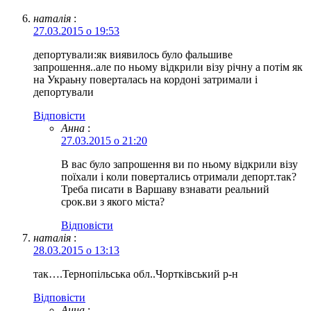
наталія
:
27.03.2015 о 19:53
депортували:як виявилось було фальшиве
запрошення..але по ньому відкрили візу річну а потім як
на Украьну поверталась на кордоні затримали і
депортували
Відповіcти
Анна
:
27.03.2015 о 21:20
В вас було запрошення ви по ньому відкрили візу
поїхали і коли повертались отримали депорт.так?
Треба писати в Варшаву взнавати реальний
срок.ви з якого міста?
Відповіcти
наталія
:
28.03.2015 о 13:13
так….Тернопільська обл..Чортківський р-н
Відповіcти
Анна
: