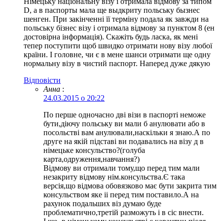
Німецьку національну візу і отримала відмову за типом
D, а в паспорты мала ще выдкриту польську бызнес
шенген. При закінченні її терміну подала як завжди на
польську бізнес візу і отримала відмову за пунктом 8 (ен
достовірна інформація). Скажіть будь ласка, як мені
тепер поступити щоб швидко отримати нову візу любої
країни. І головне, чи є в мене шанси отримати ще одну
нормальну візу в чистий паспорт. Наперед дуже дякую
Відповіcти
Анна
:
24.03.2015 о 20:22
По перше одночасно дві візи в паспорті неможе
бути,діючу польську ви мали б анулювати або в
посольстві вам анулювали,наскільки я знаю.А по
друге на якій підставі ви подавались на візу д в
німецьке консульство?(голуба
карта,одруження,навчання?)
Відмову ви отримали тому,що перед тим мали
незакриту відмову нім.консульства.Є така
версія,що відмова обовязково має бути закрита тим
консульством яке іі перед тим поставило.А на
рахунок подальших віз думаю буде
проблематично,третій разможуть і в сіс внести.