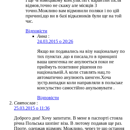
І ще -в німецькому консульстві є карантин після
відмов,точно не скажу але місяців 3
точно.Можливо вам відмовили поляки і по цій
причині,що ви в базі відказників були ще на той
час.
Відповіcти
Анна
:
24.03.2015 о 20:26
Якщо ви подавались на візу національну по
тих пунктах ,що я писала,то в принципі
ваша шенгенка не анулюеться поки не
приймуть позитивне рішення по
національній.А коли ставлять нац.то
автоматично анулюють шенген.Хоча
зустр.випадки коли направляли в польське
консульство самостійно анульовувати .
Відповіcти
Святослав
:
25.03.2015 о 11:36
Доброго дня! Хочу запитати. В мене в паспорті стояла
річна Польська шопінг віза. В лютому подавав ще раз.
Проте, одержав відмову. Можливо, через те що остання