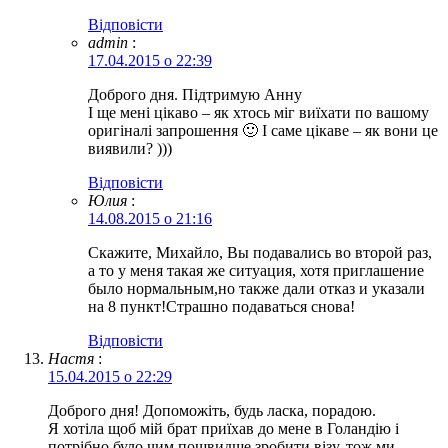
Відповіcти
admin
:
17.04.2015 о 22:39
Доброго дня. Підтримую Анну
І ще мені цікаво – як хтось міг виїхати по вашому
оригіналі запрошення 🙂 І саме цікаве – як вони це
виявили? )))
Відповіcти
Юлия
:
14.08.2015 о 21:16
Скажите, Михайло, Вы подавались во второй раз,
а то у меня такая же ситуация, хотя приглашение
было нормальным,но также дали отказ и указали
на 8 пункт!Страшно подаваться снова!
Відповіcти
Настя
:
15.04.2015 о 22:29
Доброго дня! Допоможіть, будь ласка, порадою.
Я хотіла щоб мій брат приїхав до мене в Голандію і
потрібно було чим пошвидше зробити візу, тож ми