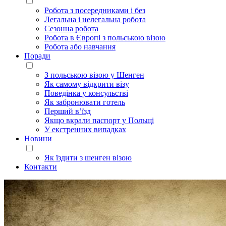
Робота з посередниками і без
Легальна і нелегальна робота
Сезонна робота
Робота в Європі з польською візою
Робота або навчання
Поради
З польською візою у Шенген
Як самому відкрити візу
Поведінка у консульстві
Як забронювати готель
Перший в’їзд
Якщо вкрали паспорт у Польщі
У екстренних випадках
Новини
Як їздити з шенген візою
Контакти