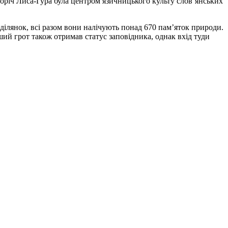
сторіч Лиса-Гура була центром язичницького культу слов’янських
ділянок, всі разом вони налічують понад 670 пам’яток природи.
ший грот також отримав статус заповідника, однак вхід туди