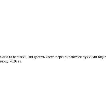
овики та вапняки, які досить часто перекриваються пухкими від
лощі 7626 га.