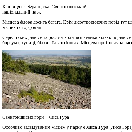
Каплиця св. Франціска. Свентокшиський
національний парк
Місцева флора досить багата. Крім лісоутворюючих порід тут ще
місцевих торфовищ.
Серед таких рідкісних рослин водиться велика кількість рідкісн
борсуки, куниці, білки і багато інших. Місцева орнітофауна на
Свентокшиські гори – Лиса Гура
Особливо відвідуваним місцем у парку є
Лиса-Гура
(Лиса Гора)