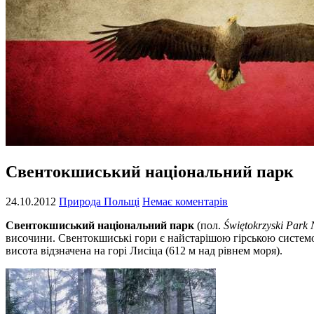
Свентокшиський національний парк
24.10.2012
Природа Польщі
Немає коментарів
Свентокшиський національний парк
(пол.
Świętokrzyski Park
височини. Свентокшиські гори є найстарішою гірською системою
висота відзначена на горі Лисіца (612 м над рівнем моря).