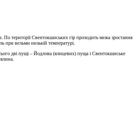
ни. По території Свентокшиських гір проходить межа зростання
ель при вельми низькій температурі.
сього дві пущі – Йодлова (ялицевих) пуща і Свентокшиське
 ялина.