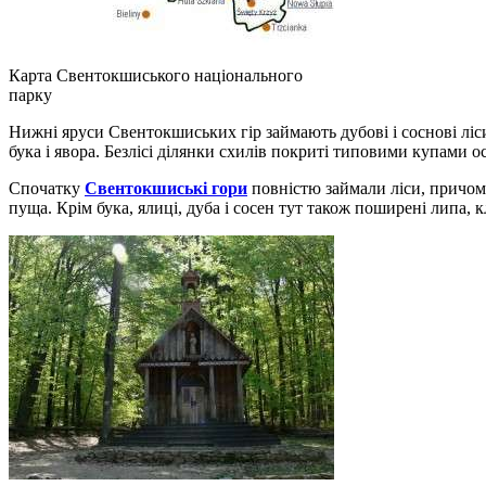
Карта Свентокшиського національного
парку
Нижні яруси Свентокшиських гір займають дубові і соснові ліс
бука і явора. Безлісі ділянки схилів покриті типовими купами 
Спочатку
Свентокшиські гори
повністю займали ліси, причому
пуща. Крім бука, ялиці, дуба і сосен тут також поширені липа, кле