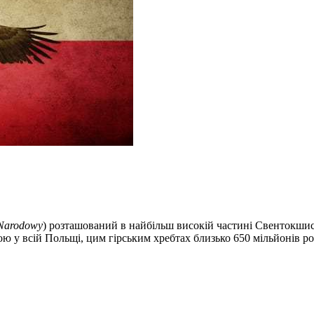
 Narodowy
) розташований в найбільш високій частині Свентокшис
 у всій Польщі, цим гірським хребтах близько 650 мільйонів рок