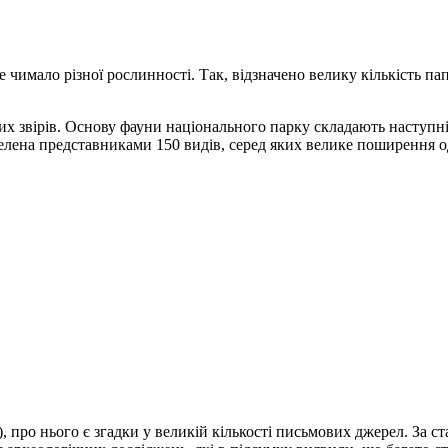
 чимало різної рослинності. Так, відзначено велику кількість па
их звірів. Основу фауни національного парку складають наступні с
селена представниками 150 видів, серед яких велике поширення од
, про нього є згадки у великій кількості письмових джерел. За 