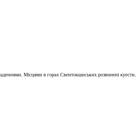
кладеннями. Місцями в горах Свентокшиських розвинені куести.