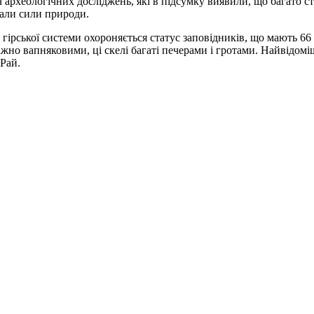
іч археологічних досліджень, які в підсумку виявили, що багато 
вали сили природи.
ірської системи охороняється статус заповідників, що мають 66 
важно вапняковими, ці скелі багаті печерами і гротами. Найвідомі
 Рай.