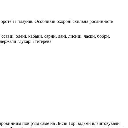
поротей і плаунів. Особливій охороні схильна рослинність
савці: олені, кабани, сарни, лані, лисиці, ласки, бобри,
ержали глухарі і тетерева.
старовинним повір’ям саме на Лисій Горі відьми влаштовували