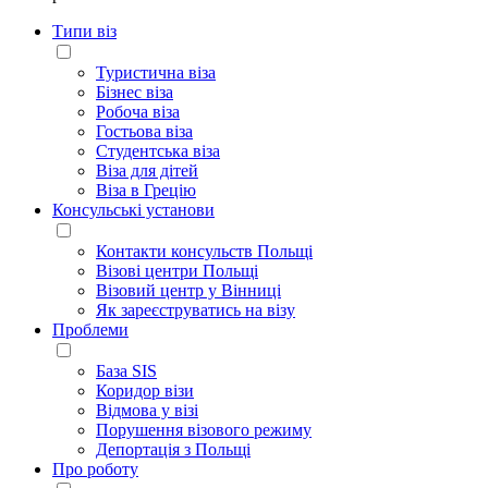
Типи віз
Туристична віза
Бізнес віза
Робоча віза
Гостьова віза
Студентська віза
Віза для дітей
Віза в Грецію
Консульські установи
Контакти консульств Польщі
Візові центри Польщі
Візовий центр у Вінниці
Як зареєструватись на візу
Проблеми
База SIS
Коридор візи
Відмова у візі
Порушення візового режиму
Депортація з Польщі
Про роботу