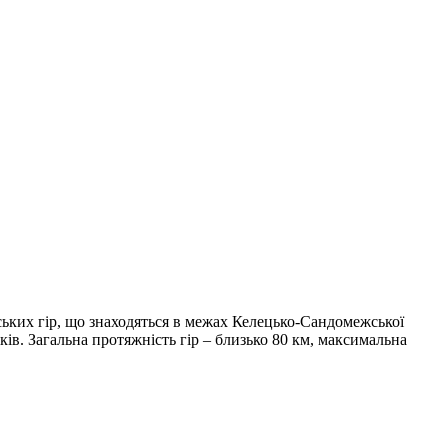
ьких гір, що знаходяться в межах Келецько-Сандомежської
ів. Загальна протяжність гір – близько 80 км, максимальна