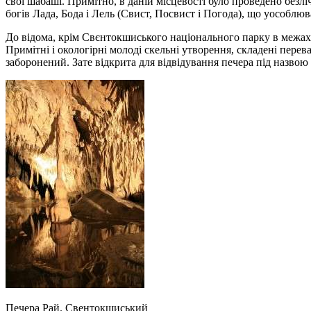
свої шабаші. Примітно, в даній місцевості було проведено безл
богів Лада, Бода і Лель (Свист, Посвист і Погода), що уособлю
До відома, крім Свєнтокшиського національного парку в межах г
Примітні і окологірні молоді скельні утворення, складені пере
заборонений. Зате відкрита для відвідування печера під назвою
Печера Рай. Свентокшиський