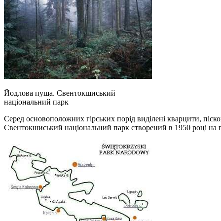
Йодлова пуща. Свентокшиський
національний парк
Серед основоположних гірських порід виділені кварцити, піск
Свентокшиський національний парк створений в 1950 році на п