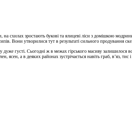
и, на схилах зростають букові та ялицеві ліси з домішкою модри
осипів. Вони утворилися тут в результаті сильного продування ск
 дуже густі. Сьогодні ж в межах гірського масиву залишилося в
н, ясен, а в деяких районах зустрічається навіть граб, в’яз, тис і