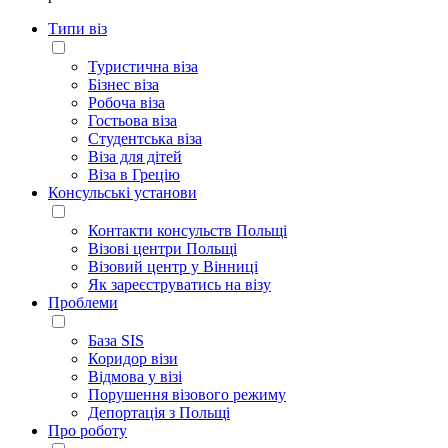
Типи віз
Туристична віза
Бізнес віза
Робоча віза
Гостьова віза
Студентська віза
Віза для дітей
Віза в Грецію
Консульські установи
Контакти консульств Польщі
Візові центри Польщі
Візовий центр у Вінниці
Як зареєструватись на візу
Проблеми
База SIS
Коридор візи
Відмова у візі
Порушення візового режиму
Депортація з Польщі
Про роботу