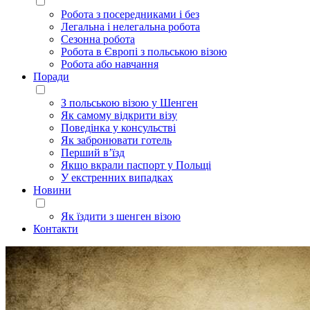
Робота з посередниками і без
Легальна і нелегальна робота
Сезонна робота
Робота в Європі з польською візою
Робота або навчання
Поради
З польською візою у Шенген
Як самому відкрити візу
Поведінка у консульстві
Як забронювати готель
Перший в’їзд
Якщо вкрали паспорт у Польщі
У екстренних випадках
Новини
Як їздити з шенген візою
Контакти