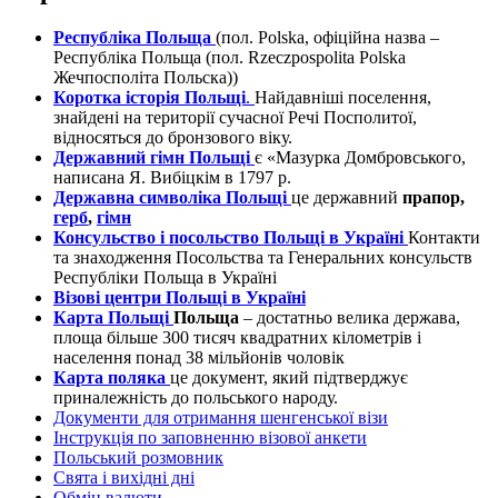
Республіка Польща
(пол. Polska, офіційна назва –
Республіка Польща (пол. Rzeczpospolita Polska
Жечпосполіта Польска))
Коротка історія Польщі
.
Найдавніші поселення,
знайдені на території сучасної Речі Посполитої,
відносяться до бронзового віку.
Державний гімн Польщі
є «Мазурка Домбровського,
написана Я. Вибіцкім в 1797 р.
Державна символіка Польщі
це державний
прапор,
герб
,
гімн
Консульство і посольство Польщі в Україні
Контакти
та знаходження Посольства та Генеральних консульств
Республіки Польща в Україні
Візові центри Польщі в Україні
Карта Польщі
Польща
– достатньо велика держава,
площа більше 300 тисяч квадратних кілометрів і
населення понад 38 мільйонів чоловік
Карта поляка
це документ, який підтверджує
приналежність до польського народу.
Документи для отримання шенгенської візи
Інструкція по заповненню візової анкети
Польський розмовник
Свята і вихідні дні
Обмін валюти