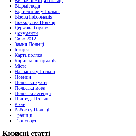
Визначні місця Польщі
Відомі люди
Відпочинок у Польщі
Візова інформація
Воєводства Польщі
Держава і право
Документи
Євро 2012
Замки Польщі
Історія
Карта поляка
Корисна інформація
Міста
Навчання у Польщі
Новини
Польська кухня
Польська мова
Польські легенди
Природа Польщі
Різне
Робота у Польщі
Традиції
Транспорт
Корисні статті