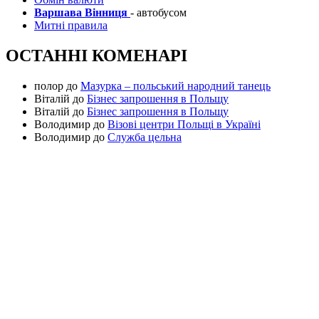
Варшава Вінниця
- автобусом
Митні правила
ОСТАННІ КОМЕНАРІ
полор
до
Мазурка – польський народний танець
Віталій
до
Бізнес запрошення в Польщу
Віталій
до
Бізнес запрошення в Польщу
Володимир
до
Візові центри Польщі в Україні
Володимир
до
Служба цельна