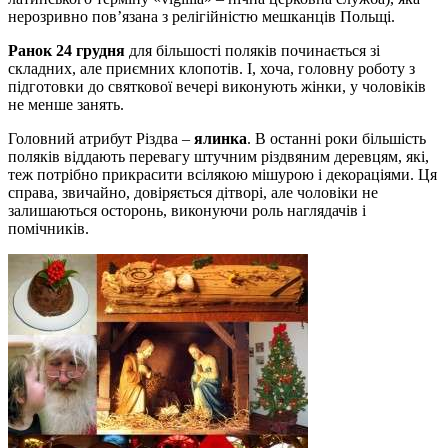
нерозривно пов’язана з релігійністю мешканців Польщі.
Ранок 24 грудня
для більшості поляків починається зі
складних, але приємних клопотів. І, хоча, головну роботу з
підготовки до святкової вечері виконують жінки, у чоловіків
не менше занять.
Головний атрибут Різдва –
ялинка
. В останні роки більшість
поляків віддають перевагу штучним різдвяним деревцям, які,
теж потрібно прикрасити всілякою мішурою і декораціями. Ця
справа, звичайно, довіряється дітворі, але чоловіки не
залишаються осторонь, виконуючи роль наглядачів і
помічників.