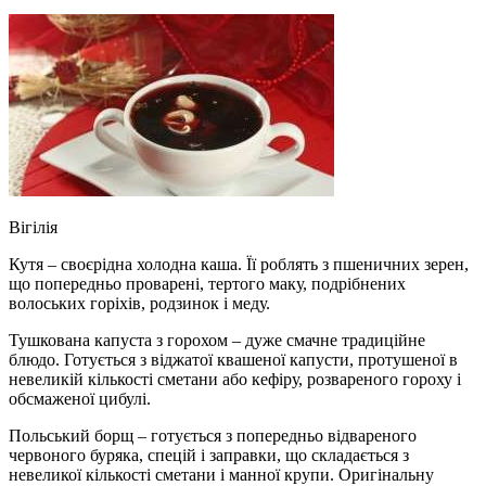
Вігілія
Кутя – своєрідна холодна каша. Її роблять з пшеничних зерен,
що попередньо проварені, тертого маку, подрібнених
волоських горіхів, родзинок і меду.
Тушкована капуста з горохом – дуже смачне традиційне
блюдо. Готується з віджатої квашеної капусти, протушеної в
невеликій кількості сметани або кефіру, розвареного гороху і
обсмаженої цибулі.
Польський борщ – готується з попередньо відвареного
червоного буряка, спецій і заправки, що складається з
невеликої кількості сметани і манної крупи. Оригінальну