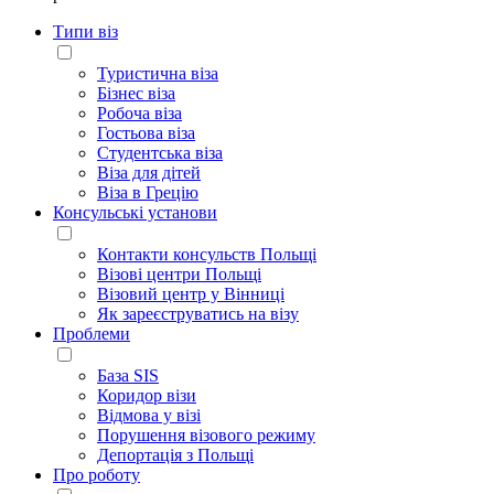
Типи віз
Туристична віза
Бізнес віза
Робоча віза
Гостьова віза
Студентська віза
Віза для дітей
Віза в Грецію
Консульські установи
Контакти консульств Польщі
Візові центри Польщі
Візовий центр у Вінниці
Як зареєструватись на візу
Проблеми
База SIS
Коридор візи
Відмова у візі
Порушення візового режиму
Депортація з Польщі
Про роботу