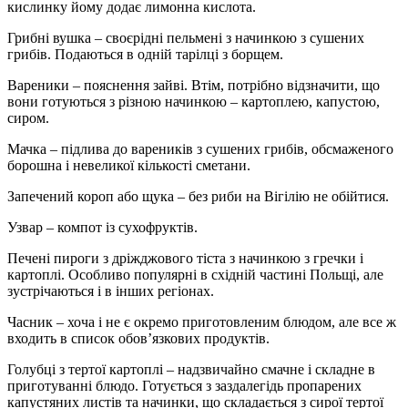
кислинку йому додає лимонна кислота.
Грибні вушка – своєрідні пельмені з начинкою з сушених
грибів. Подаються в одній тарілці з борщем.
Вареники – пояснення зайві. Втім, потрібно відзначити, що
вони готуються з різною начинкою – картоплею, капустою,
сиром.
Мачка – підлива до вареників з сушених грибів, обсмаженого
борошна і невеликої кількості сметани.
Запечений короп або щука – без риби на Вігілію не обійтися.
Узвар – компот із сухофруктів.
Печені пироги з дріжджового тіста з начинкою з гречки і
картоплі. Особливо популярні в східній частині Польщі, але
зустрічаються і в інших регіонах.
Часник – хоча і не є окремо приготовленим блюдом, але все ж
входить в список обов’язкових продуктів.
Голубці з тертої картоплі – надзвичайно смачне і складне в
приготуванні блюдо. Готується з заздалегідь пропарених
капустяних листів та начинки, що складається з сирої тертої