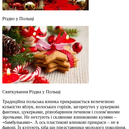
Різдво у Польщі
Святкування Різдва у Польщі
Традиційна польська ялинка прикрашається величезною
кількістю яблук, волоських горіхів, загорнутих у цукеркові
фантики, цукерками, різнобарвним печивом і солом’яними
зірочками. Не нехтують і скляними ялинковими кулями –
«бамбульками». А ось пластикові ялинкові прикраси – не в
фаворі. Їх купують хіба що представники молодого покоління,