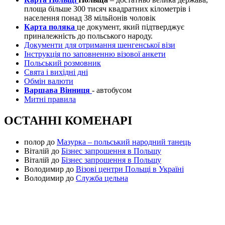
площа більше 300 тисяч квадратних кілометрів і
населення понад 38 мільйонів чоловік
Карта поляка
це документ, який підтверджує
приналежність до польського народу.
Документи для отримання шенгенської візи
Інструкція по заповненню візової анкети
Польський розмовник
Свята і вихідні дні
Обмін валюти
Варшава Вінниця
- автобусом
Митні правила
ОСТАННІ КОМЕНАРІ
полор
до
Мазурка – польський народний танець
Віталій
до
Бізнес запрошення в Польщу
Віталій
до
Бізнес запрошення в Польщу
Володимир
до
Візові центри Польщі в Україні
Володимир
до
Служба цельна