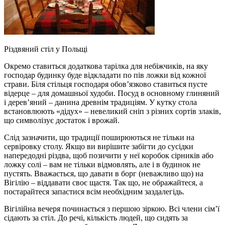
Різдвяний стіл у Польщі
Окремо ставиться додаткова тарілка для небіжчиків, на яку
господар будинку буде відкладати по пів ложки від кожної
страви. Біля стільця господаря обов’язково ставиться пусте
відерце – для домашньої худоби. Посуд в основному глиняний
і дерев’яний – данина древнім традиціям. У кутку стола
встановлюють «дідух» – невеликий сніп з різних сортів злаків,
що символізує достаток і врожай.
Слід зазначити, що традиції поширюються не тільки на
сервіровку столу. Якщо ви вирішите забігти до сусідки
напередодні різдва, щоб позичити у неї коробок сірників або
ложку солі – вам не тільки відмовлять, але і в будинок не
пустять. Вважається, що давати в борг (неважливо що) на
Вігілію – віддавати своє щастя. Так що, не ображайтеся, а
постарайтеся запастися всім необхідним заздалегідь.
Вігілійна вечеря починається з першою зіркою. Всі члени сім’ї
сідають за стіл. До речі, кількість людей, що сидять за