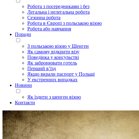
Робота з посередниками і без
Легальна і нелегальна робота
Сезонна робота
Робота в Європі з польською візою
Робота або навчання
Поради
З польською візою у Шенген
Як самому відкрити візу
Поведінка у консульстві
Як забронювати готель
Перший в’їзд
Якщо вкрали паспорт у Польщі
У екстренних випадках
Новини
Як їздити з шенген візою
Контакти