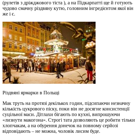
(рулетів з дріжджового тіста ), а на Підкарпатті ще й готують
чудово смачну різдвяну кутю, головним інгредієнтом якої він
же і є.
Різдвяні ярмарки в Польщі
Мак труть на протязі декількох годин, підсипаючи незначну
кількість цукрового піску, поки він не досягне консистенції
суцільної маси. Дітлахи бігають по кухні, випрошуючи
«лизнути макогона». Строгі тата дозволяють це робити тільки
хлопчакам, а на обурення донечок на повному серйозі
відповідають – не можна, чоловік лисим буде.