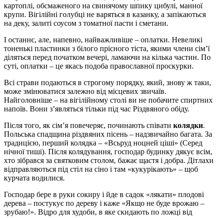
картоплі, обсмаженого на свинячому шпику цибулі, манної
крупи. Вігілійні голубці не варяться в казанку, а запікаються
на деку, залиті соусом з томатної пасти і сметани.
І останнє, але, напевно, найважливіше – оплатки. Невеликі
тоненькі пластинки з білого прісного тіста, якими члени сім’ї
діляться перед початком вечері, ламаючи на кілька частин. По
суті, оплатки – це якась подоба православної проскурки.
Всі страви подаються в строгому порядку, який, знову ж таки,
може змінюватися залежно від місцевих звичаїв.
Найголовніше – на вігілійному столі ви не побачите спиртних
напоїв. Вони з’являться тільки під час Різдвяного обіду.
Після того, як сім’я повечеряє, починають співати
колядки
.
Польська спадщина різдвяних пісень – надзвичайно багата. За
традицією, перший колядка – «Всьруд ноцней ціші» (Серед
нічної тиші). Після колядування, господар будинку дякує всім,
хто зібрався за святковим столом, бажає щастя і добра. Дітлахи
відправляються під стіл на сіно і там «кукурікають» – щоб
курчата водилися.
Господар бере в руки сокиру і йде в садок «лякати» плодові
дерева – постукує по дереву і каже «Якщо не буде врожаю –
зрубаю!». Відро для худоби, в яке скидають по ложці від