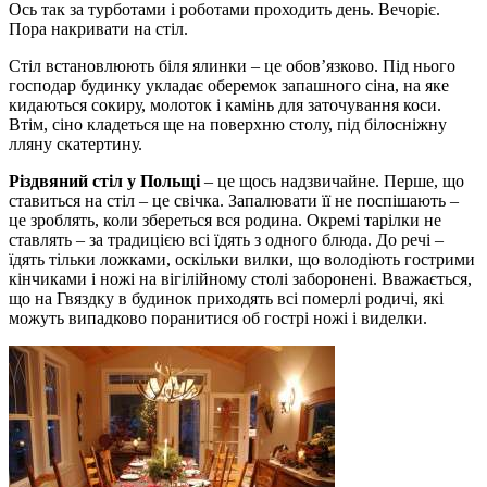
Ось так за турботами і роботами проходить день. Вечоріє.
Пора накривати на стіл.
Стіл встановлюють біля ялинки – це обов’язково. Під нього
господар будинку укладає оберемок запашного сіна, на яке
кидаються сокиру, молоток і камінь для заточування коси.
Втім, сіно кладеться ще на поверхню столу, під білосніжну
лляну скатертину.
Різдвяний стіл у Польщі
– це щось надзвичайне. Перше, що
ставиться на стіл – це свічка. Запалювати її не поспішають –
це зроблять, коли збереться вся родина. Окремі тарілки не
ставлять – за традицією всі їдять з одного блюда. До речі –
їдять тільки ложками, оскільки вилки, що володіють гострими
кінчиками і ножі на вігілійному столі заборонені. Вважається,
що на Гвяздку в будинок приходять всі померлі родичі, які
можуть випадково поранитися об гострі ножі і виделки.