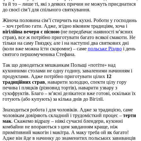
та й то – лише ті, які з деяких причин не можуть приєднатися
до своєї сім’ї для спільного святкування.
Жіноча половина сім’ї стирчить на кухні. Роботи у господинь
– хоч греблю гати. Адже, згідно віковим традиціям, хоча і
вігілійна вечеря є пісною
(не передбачає наявності м’ясних
страв), все ж потрібно приготувати багато всякої смакоти. Не
тільки на саму Гвяздку, але і на наступні два святкових дні
(коли вже можна їсти скоромне) – саме
польське Різдво
і день
святого першомученика Стефана.
Так що доводиться мешканкам Польщі «потіти» над
кухонними столами не одну годину, заваленими начинням і
продуктами. Адже потрібно приготувати цілих
12
традиційних страв
, наварити холодцю, спекти цілу гору
печива і пляцків (різновид тортів), наварити узвару з
сухофруктів. Благо – м’ясні делікатеси вже готові, оскільки їх
готують (або купують) за кілька днів до Вігілії.
Знаходиться робота і для чоловіків. Адже за традицією, саме
чоловікам довіряють складний і трудомісткий процес –
терти
мак
. Скажемо відразу – ніякі сучасні блендери, кухонні
комбайни не впораються з цим завданням краще, ніж
примітивний макогін і макітра. А маку треба ой як багато!
Адже він йде в начинку до знаменитих польських завиванців