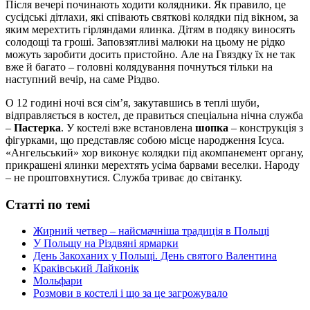
Після вечері починають ходити колядники. Як правило, це
сусідські дітлахи, які співають святкові колядки під вікном, за
яким мерехтить гірляндами ялинка. Дітям в подяку виносять
солодощі та гроші. Заповзятливі малюки на цьому не рідко
можуть заробити досить пристойно. Але на Гвяздку їх не так
вже й багато – головні колядування почнуться тільки на
наступний вечір, на саме Різдво.
О 12 годині ночі вся сім’я, закутавшись в теплі шуби,
відправляється в костел, де правиться спеціальна нічна служба
–
Пастерка
. У костелі вже встановлена
шопка
– конструкція з
фігурками, що представляє собою місце народження Ісуса.
«Ангельський» хор виконує колядки під акомпанемент органу,
прикрашені ялинки мерехтять усіма барвами веселки. Народу
– не проштовхнутися. Служба триває до світанку.
Статті по темі
Жирний четвер – найсмачніша традиція в Польщі
У Польщу на Різдвяні ярмарки
День Закоханих у Польщі. День святого Валентина
Краківський Лайконік
Мольфари
Розмови в костелі і що за це загрожувало