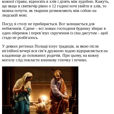
кожної страви, відносять в хлів і ділять між худобою. Кажуть,
що якщо в святвечір рівно о 12 годині ночі увійти в хлів, то
можна почути, як тварини розмовляють між собою на
людській мові.
Посуд зі столу не прибирається. Все залишається для
небіжчиків. Єдине – всі ложки господиня будинку збирає в
один оберемок і перев’язує скрученим із сіна джгутом – щоб
стадо не розбігалось.
У деяких регіонах Польщі існує традиція, за якою після
вігілійної вечері вся сім’я дружною ходою відправляється на
кладовище до похованих родичів. При цьому, на кожну
могилу слід покласти ялинкову гілочку і печиво.