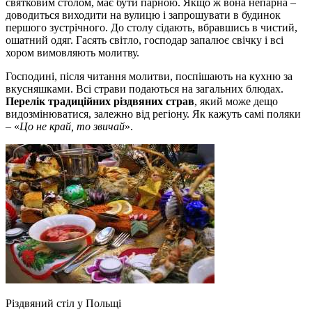
святковим столом, має бути парною. Якщо ж вона непарна –
доводиться виходити на вулицю і запрошувати в будинок
першого зустрічного. До столу сідають, вбравшись в чистий,
ошатний одяг. Гасять світло, господар запалює свічку і всі
хором вимовляють молитву.
Господині, після читання молитви, поспішають на кухню за
вкусняшками. Всі страви подаються на загальних блюдах.
Перелік традиційних різдвяних страв
, який може дещо
видозмінюватися, залежно від регіону. Як кажуть самі поляки
– «
Цо не край, то звичай
».
Різдвяний стіл у Польщі