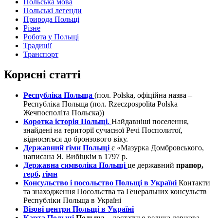
Польська мова
Польські легенди
Природа Польщі
Різне
Робота у Польщі
Традиції
Транспорт
Корисні статті
Республіка Польща
(пол. Polska, офіційна назва –
Республіка Польща (пол. Rzeczpospolita Polska
Жечпосполіта Польска))
Коротка історія Польщі
.
Найдавніші поселення,
знайдені на території сучасної Речі Посполитої,
відносяться до бронзового віку.
Державний гімн Польщі
є «Мазурка Домбровського,
написана Я. Вибіцкім в 1797 р.
Державна символіка Польщі
це державний
прапор,
герб
,
гімн
Консульство і посольство Польщі в Україні
Контакти
та знаходження Посольства та Генеральних консульств
Республіки Польща в Україні
Візові центри Польщі в Україні
Карта Польщі
Польща
– достатньо велика держава,