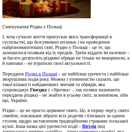
Святкування Різдва у Польщі
І, хоча сучасне життя припускає якісь трансформації в
суспільстві, що безсумнівно впливає і на проведення
найрізноманітніших свят, Різдво у Польщі – це те, що
залишилося полякам від їх предків. Треба віддати їм належне –
за багато десятиліть різдвяні обряди не тільки не викорінили, а
й навпаки – не втратили своєї актуальності.
Переддень
Різдва в Польщі
– це найбільш урочиста і найбільш
зворушлива подія року. Можна з упевненістю сказати, що
такої кількості найдавніших звичаїв та обрядів, яка
супроводжує
Гвяздку
( «Зірочка» – так поляки називають
переддень різдва) – не знайти в усьому світі, за винятком, хіба
що, України.
Різдво – це не просто церковне свято. Це, в першу чергу, свято
сімейне, покликане зібрати всіх родичів і близьких за одним
столом, щедро заставленим традиційними стравами польської
кухні. Інша назва цієї урочистої події –
Вігілія
(від
латинського терміну «vigillia» – нічна церковна служба), яка