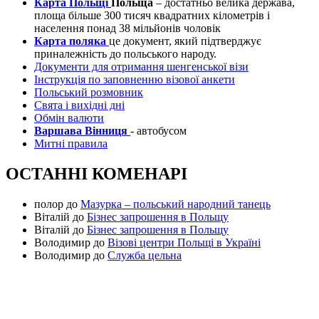
Карта Польщі
Польща
– достатньо велика держава,
площа більше 300 тисяч квадратних кілометрів і
населення понад 38 мільйонів чоловік
Карта поляка
це документ, який підтверджує
приналежність до польського народу.
Документи для отримання шенгенської візи
Інструкція по заповненню візової анкети
Польський розмовник
Свята і вихідні дні
Обмін валюти
Варшава Вінниця
- автобусом
Митні правила
ОСТАННІ КОМЕНАРІ
полор
до
Мазурка – польський народний танець
Віталій
до
Бізнес запрошення в Польщу
Віталій
до
Бізнес запрошення в Польщу
Володимир
до
Візові центри Польщі в Україні
Володимир
до
Служба цельна