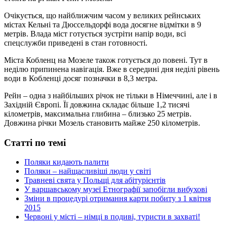
Очікується, що найближчим часом у великих рейнських
містах Кельні та Дюссельдорфі вода досягне відмітки в 9
метрів. Влада міст готується зустріти напір води, всі
спецслужби приведені в стан готовності.
Міста Кобленц на Мозеле також готується до повені. Тут в
неділю припинена навігація. Вже в середині дня неділі рівень
води в Кобленці досяг позначки в 8,3 метра.
Рейн – одна з найбільших річок не тільки в Німеччині, але і в
Західній Європі. Її довжина складає більше 1,2 тисячі
кілометрів, максимальна глибина – близько 25 метрів.
Довжина річки Мозель становить майже 250 кілометрів.
Статті по темі
Поляки кидають палити
Поляки – найщасливіші люди у світі
Травневі свята у Польщі для абітурієнтів
У варшавському музеї Етнографії запобігли вибухові
Зміни в процедурі отримання карти побиту з 1 квітня
2015
Червоні у місті – німці в подиві, туристи в захваті!