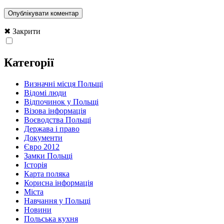
✖ Закрити
Категорії
Визначні місця Польщі
Відомі люди
Відпочинок у Польщі
Візова інформація
Воєводства Польщі
Держава і право
Документи
Євро 2012
Замки Польщі
Історія
Карта поляка
Корисна інформація
Міста
Навчання у Польщі
Новини
Польська кухня