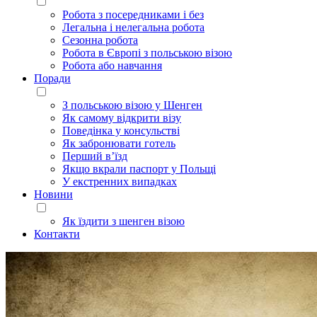
Робота з посередниками і без
Легальна і нелегальна робота
Сезонна робота
Робота в Європі з польською візою
Робота або навчання
Поради
З польською візою у Шенген
Як самому відкрити візу
Поведінка у консульстві
Як забронювати готель
Перший в’їзд
Якщо вкрали паспорт у Польщі
У екстренних випадках
Новини
Як їздити з шенген візою
Контакти