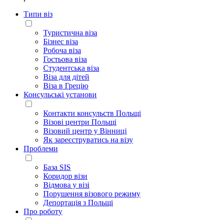
Типи віз
Туристична віза
Бізнес віза
Робоча віза
Гостьова віза
Студентська віза
Віза для дітей
Віза в Грецію
Консульські установи
Контакти консульств Польщі
Візові центри Польщі
Візовий центр у Вінниці
Як зареєструватись на візу
Проблеми
База SIS
Коридор візи
Відмова у візі
Порушення візового режиму
Депортація з Польщі
Про роботу