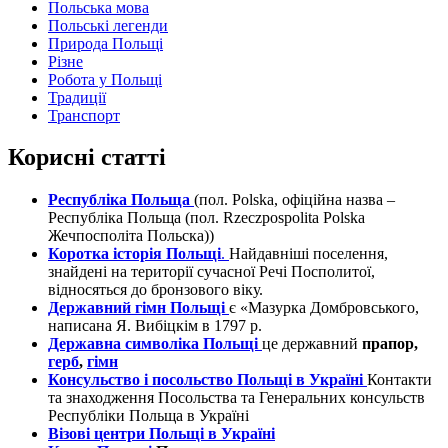
Польська мова
Польські легенди
Природа Польщі
Різне
Робота у Польщі
Традиції
Транспорт
Корисні статті
Республіка Польща
(пол. Polska, офіційна назва –
Республіка Польща (пол. Rzeczpospolita Polska
Жечпосполіта Польска))
Коротка історія Польщі
.
Найдавніші поселення,
знайдені на території сучасної Речі Посполитої,
відносяться до бронзового віку.
Державний гімн Польщі
є «Мазурка Домбровського,
написана Я. Вибіцкім в 1797 р.
Державна символіка Польщі
це державний
прапор,
герб
,
гімн
Консульство і посольство Польщі в Україні
Контакти
та знаходження Посольства та Генеральних консульств
Республіки Польща в Україні
Візові центри Польщі в Україні