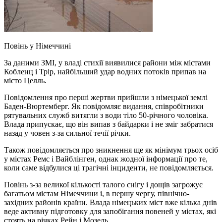
Повінь у Німеччині
За даними ЗМІ, у владі стихії виявилися райони між містами
Кобленц і Трір, найбільший удар водних потоків припав на
місто Целль.
Повідомлення про перші жертви прийшли з німецької землі
Баден-Вюртемберг. Як повідомляє видання, співробітники
рятувальних служб витягли з води тіло 50-річного чоловіка.
Влада припускає, що він випав з байдарки і не зміг забратися
назад у човен з-за сильної течії річки.
Також повідомляється про зникнення ще як мінімум трьох осіб
у містах Ремс і Вайблінген, однак жодної інформації про те,
коли саме відбулися ці трагічні інциденти, не повідомляється.
Повінь з-за великої кількості талого снігу і дощів загрожує
багатьом містам Німеччини і, в першу чергу, північно-
західних районів країни. Влада німецьких міст вже кілька днів
веде активну підготовку для запобігання повеней у містах, які
стоять на річках Рейн і Мозель.