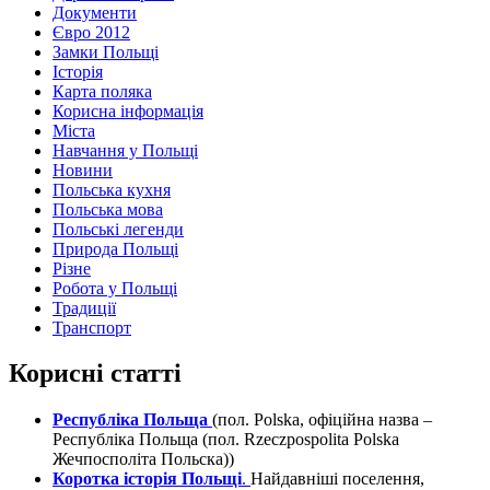
Документи
Євро 2012
Замки Польщі
Історія
Карта поляка
Корисна інформація
Міста
Навчання у Польщі
Новини
Польська кухня
Польська мова
Польські легенди
Природа Польщі
Різне
Робота у Польщі
Традиції
Транспорт
Корисні статті
Республіка Польща
(пол. Polska, офіційна назва –
Республіка Польща (пол. Rzeczpospolita Polska
Жечпосполіта Польска))
Коротка історія Польщі
.
Найдавніші поселення,