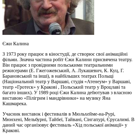
Єжи Калина
З 1973 року працює в кіностудії, де створює свої анімаційні
фільми. Значна частина робіт Єжи Калини присвячена театру.
Він працює з провідними польськими театральними
режисерами (Е. Гжегожевський, А. Лукашевич, К. Куц, Г.
Барановський та інші), в найбільших театрах Польщі
(Національний театр у Варшаві, студія «Атенеум» у Варшаві,
театр «Гротеск» у Кракові , Польський театр у Вроцлаві та
багато інших). У 1989 році Єжи Калина дебютував з власною
виставою «Пілігрим і мандрівники» на музику Яна
Кашмарека.
Учасник виставок і фестивалів в Мюльхейме-на-Рурі,
Мюнхені, Мельбурні, Тайбеї, Тайвані, Сінгапурі, Єрусалимі. В
даний час організовує фестиваль «Хід польської анімації» у
Кракові.