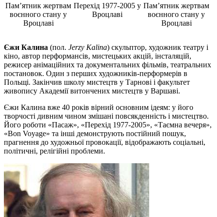
Пам’ятник жертвам
Перехід 1977-2005 у
Пам’ятник жертвам
воєнного стану у
Вроцлаві
воєнного стану у
Вроцлаві
Вроцлаві
Єжи Калина
(пол.
Jerzy Kalina
) скульптор, художник театру і
кіно, автор перформансів, мистецьких акцій, інсталяцій,
режисер анімаційних та документальних фільмів, театральних
постановок. Один з перших художників-перформерів в
Польщі. Закінчив школу мистецтв у Тарнові і факультет
живопису Академії витончених мистецтв у Варшаві.
Єжи Калина вже 40 років вірний основним ідеям: у його
творчості дивним чином змішані повсякденність і мистецтво.
Його роботи «Пасаж», «Перехід 1977-2005», «Таємна вечеря»,
«Bon Voyage» та інші демонструють постійний пошук,
прагнення до художньої провокації, відображають соціальні,
політичні, релігійні проблеми.