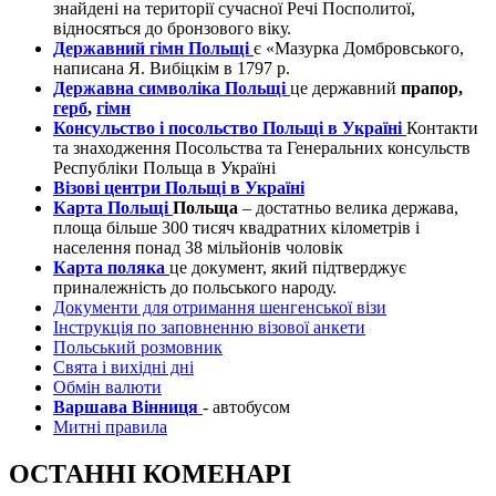
знайдені на території сучасної Речі Посполитої,
відносяться до бронзового віку.
Державний гімн Польщі
є «Мазурка Домбровського,
написана Я. Вибіцкім в 1797 р.
Державна символіка Польщі
це державний
прапор,
герб
,
гімн
Консульство і посольство Польщі в Україні
Контакти
та знаходження Посольства та Генеральних консульств
Республіки Польща в Україні
Візові центри Польщі в Україні
Карта Польщі
Польща
– достатньо велика держава,
площа більше 300 тисяч квадратних кілометрів і
населення понад 38 мільйонів чоловік
Карта поляка
це документ, який підтверджує
приналежність до польського народу.
Документи для отримання шенгенської візи
Інструкція по заповненню візової анкети
Польський розмовник
Свята і вихідні дні
Обмін валюти
Варшава Вінниця
- автобусом
Митні правила
ОСТАННІ КОМЕНАРІ