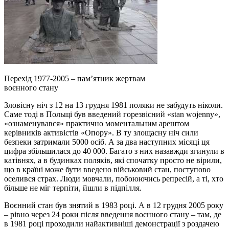
Перехід 1977-2005 – пам’ятник жертвам
воєнного стану
Зловісну ніч з 12 на 13 грудня 1981 поляки не забудуть ніколи.
Саме тоді в Польщі був введений горезвісний «stan wojenny»,
«ознаменувався» практично моментальним арештом
керівників активістів «Опору». В ту злощасну ніч сили
безпеки затримали 5000 осіб. А за два наступних місяці ця
цифра збільшилася до 40 000. Багато з них назавжди згинули в
катівнях, а в будинках поляків, які спочатку просто не вірили,
що в країні може бути введено військовий стан, поступово
оселився страх. Люди мовчали, побоюючись репресій, а ті, хто
більше не міг терпіти, йшли в підпілля.
Воєнний стан був знятий в 1983 році. А в 12 грудня 2005 року
– рівно через 24 роки після введення воєнного стану – там, де
в 1981 році проходили найактивніші демонстрації з роздачею