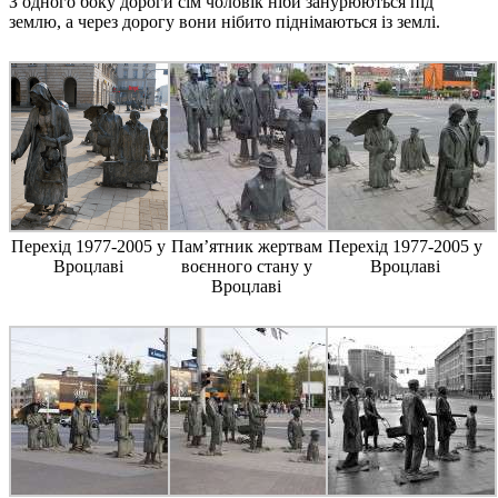
З одного боку дороги сім чоловік ніби занурюються під
землю, а через дорогу вони нібито піднімаються із землі.
Перехід 1977-2005 у
Пам’ятник жертвам
Перехід 1977-2005 у
Вроцлаві
воєнного стану у
Вроцлаві
Вроцлаві