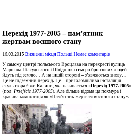
Перехід 1977-2005 – пам’ятник
жертвам воєнного стану
16.03.2015
Визначні місця Польщі
Немає коментарів
У самому центрі польського Вроцлава на перехресті вулиць
Маршала Пілсудського і Швідніцка семеро бронзових людей
йдуть під землю… А на іншій стороні – з’являються знову…
Це не підземний перехід. Це – приголомшлива інсталяція
скульптора Єжи Калини, яка називається «
Перехід 1977-2005
»
(пол.
Przejście 1977-2005
). Але більше відома ця похмура і
красива композиція як «Пам’ятник жертвам воєнного стану».