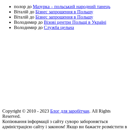
полор
до
Мазурка – польський народний танець
Віталій
до
Бізнес запрошення в Польщу
Віталій
до
Бізнес запрошення в Польщу
Володимир
до
Візові центри Польщі в Україні
Володимир
до
Служба цельна
Copyright © 2010 - 2023
Блог для заробітчан
. All Rights
Reserved.
Копіювання інформації з сайту суворо забороняється
адміністрацією сайту і законом! Якщо ви бажаєте розмістити в