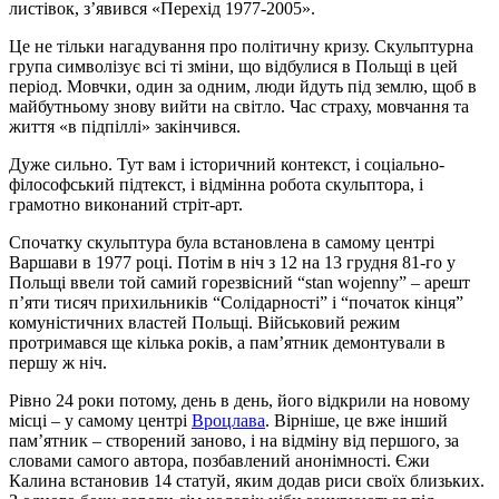
листівок, з’явився «Перехід 1977-2005».
Це не тільки нагадування про політичну кризу. Скульптурна
група символізує всі ті зміни, що відбулися в Польщі в цей
період. Мовчки, один за одним, люди йдуть під землю, щоб в
майбутньому знову вийти на світло. Час страху, мовчання та
життя «в підпіллі» закінчився.
Дуже сильно. Тут вам і історичний контекст, і соціально-
філософський підтекст, і відмінна робота скульптора, і
грамотно виконаний стріт-арт.
Спочатку скульптура була встановлена в самому центрі
Варшави в 1977 році. Потім в ніч з 12 на 13 грудня 81-го у
Польщі ввели той самий горезвісний “stan wojenny” – арешт
п’яти тисяч прихильників “Солідарності” і “початок кінця”
комуністичних властей Польщі. Військовий режим
протримався ще кілька років, а пам’ятник демонтували в
першу ж ніч.
Рівно 24 роки потому, день в день, його відкрили на новому
місці – у самому центрі
Вроцлава
. Вірніше, це вже інший
пам’ятник – створений заново, і на відміну від першого, за
словами самого автора, позбавлений анонімності. Єжи
Калина встановив 14 статуй, яким додав риси своїх близьких.