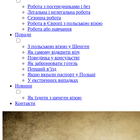
Робота з посередниками і без
Легальна і нелегальна робота
Сезонна робота
Робота в Європі з польською візою
Робота або навчання
Поради
З польською візою у Шенген
Як самому відкрити візу
Поведінка у консульстві
Як забронювати готель
Перший в’їзд
Якщо вкрали паспорт у Польщі
У екстренних випадках
Новини
Як їздити з шенген візою
Контакти