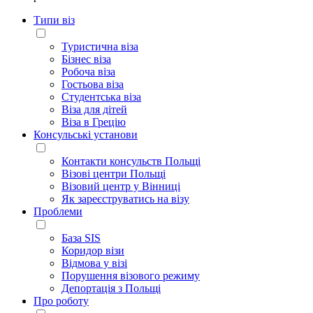
Типи віз
Туристична віза
Бізнес віза
Робоча віза
Гостьова віза
Студентська віза
Віза для дітей
Віза в Грецію
Консульські установи
Контакти консульств Польщі
Візові центри Польщі
Візовий центр у Вінниці
Як зареєструватись на візу
Проблеми
База SIS
Коридор візи
Відмова у візі
Порушення візового режиму
Депортація з Польщі
Про роботу