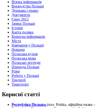
Візова інформація
Воєводства Польщі
Держава і право
Документи
Євро 2012
Замки Польщі
Історія
Карта поляка
Корисна інформація
Міста
Навчання у Польщі
Новини
Польська кухня
Польська мова
Польські легенди
Природа Польщі
Різне
Робота у Польщі
Традиції
Транспорт
Корисні статті
Республіка Польща
(пол. Polska, офіційна назва –