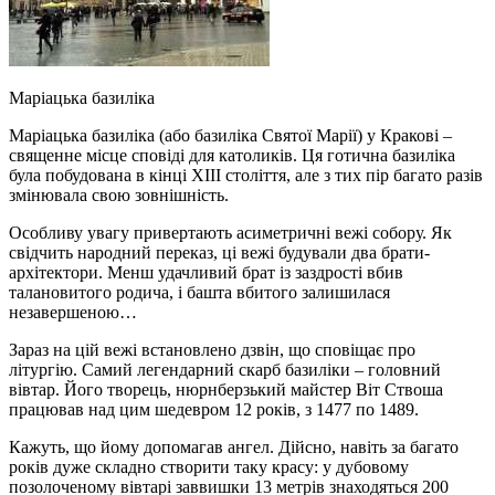
Маріацька базиліка
Маріацька базиліка (або базиліка Святої Марії) у Кракові –
священне місце сповіді для католиків. Ця готична базиліка
була побудована в кінці XIII століття, але з тих пір багато разів
змінювала свою зовнішність.
Особливу увагу привертають асиметричні вежі собору. Як
свідчить народний переказ, ці вежі будували два брати-
архітектори. Менш удачливий брат із заздрості вбив
талановитого родича, і башта вбитого залишилася
незавершеною…
Зараз на цій вежі встановлено дзвін, що сповіщає про
літургію. Самий легендарний скарб базиліки – головний
вівтар. Його творець, нюрнберзький майстер Віт Ствоша
працював над цим шедевром 12 років, з 1477 по 1489.
Кажуть, що йому допомагав ангел. Дійсно, навіть за багато
років дуже складно створити таку красу: у дубовому
позолоченому вівтарі заввишки 13 метрів знаходяться 200