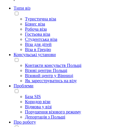
Типи віз
Туристична віза
Бізнес віза
Робоча віза
Гостьова віза
Студентська віза
Віза для дітей
Віза в Грецію
Консульські установи
Контакти консульств Польщі
Візові центри Польщі
Візовий центр у Вінниці
Як зареєструватись на візу
Проблеми
База SIS
Коридор візи
Відмова у візі
Порушення візового режиму
Депортація з Польщі
Про роботу