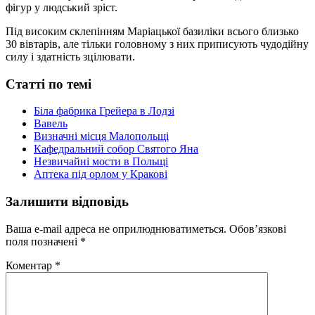
фігур у людський зріст.
Під високим склепінням Маріацької базиліки всього близько
30 вівтарів, але тільки головному з них приписують чудодійну
силу і здатність зцілювати.
Статті по темі
Біла фабрика Грейера в Лодзі
Вавель
Визначні місця Малопольщі
Кафедральний собор Святого Яна
Незвичайні мости в Польщі
Аптека під орлом у Кракові
Залишити відповідь
Ваша e-mail адреса не оприлюднюватиметься.
Обов’язкові
поля позначені
*
Коментар
*