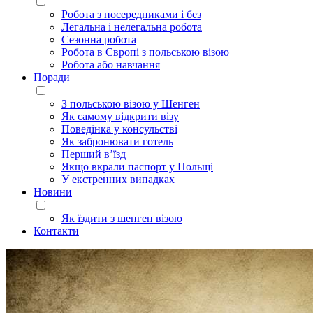
Робота з посередниками і без
Легальна і нелегальна робота
Сезонна робота
Робота в Європі з польською візою
Робота або навчання
Поради
З польською візою у Шенген
Як самому відкрити візу
Поведінка у консульстві
Як забронювати готель
Перший в’їзд
Якщо вкрали паспорт у Польщі
У екстренних випадках
Новини
Як їздити з шенген візою
Контакти