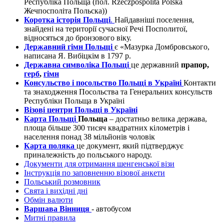
Республіка Польща (пол. Rzeczpospolita Polska
Жечпосполіта Польска))
Коротка історія Польщі
.
Найдавніші поселення,
знайдені на території сучасної Речі Посполитої,
відносяться до бронзового віку.
Державний гімн Польщі
є «Мазурка Домбровського,
написана Я. Вибіцкім в 1797 р.
Державна символіка Польщі
це державний
прапор,
герб
,
гімн
Консульство і посольство Польщі в Україні
Контакти
та знаходження Посольства та Генеральних консульств
Республіки Польща в Україні
Візові центри Польщі в Україні
Карта Польщі
Польща
– достатньо велика держава,
площа більше 300 тисяч квадратних кілометрів і
населення понад 38 мільйонів чоловік
Карта поляка
це документ, який підтверджує
приналежність до польського народу.
Документи для отримання шенгенської візи
Інструкція по заповненню візової анкети
Польський розмовник
Свята і вихідні дні
Обмін валюти
Варшава Вінниця
- автобусом
Митні правила