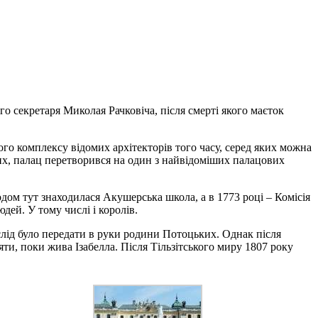
го секретаря Миколая Рачковіча, після смерті якого маєток
го комплексу відомих архітекторів того часу, серед яких можна
ких, палац перетворився на один з найвідоміших палацових
одом тут знаходилася Акушерська школа, а в 1773 році – Комісія
ей. У тому числі і королів.
 слід було передати в руки родини Потоцьких. Однак після
ти, поки жива Ізабелла. Після Тільзітського миру 1807 року