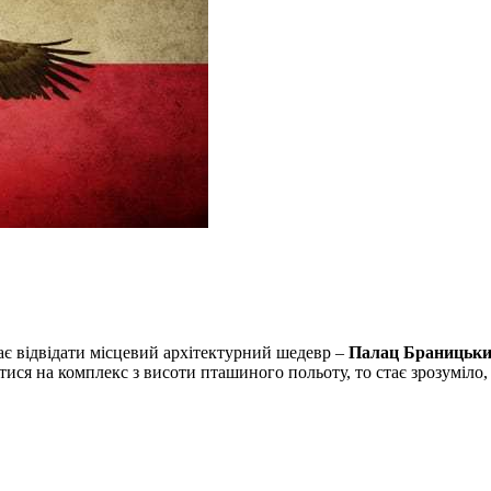
має відвідати місцевий архітектурний шедевр –
Палац Браницьк
ися на комплекс з висоти пташиного польоту, то стає зрозуміло,