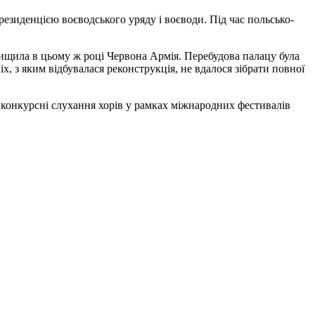
резиденцією воєводського уряду і воєводи. Під час польсько-
нищила в цьому ж році Червона Армія. Перебудова палацу була
х, з яким відбувалася реконструкція, не вдалося зібрати повної
рні конкурсні слухання хорів у рамках міжнародних фестивалів