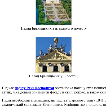
Палац Браницьких з пташиного польоту
Палац Браницьких у Білостоці
Під час
поділу Речі Посполитої
обстановка палацу була повніст
аттик, ліквідовані орнаменти фасаду в стилі рококо, а також ск
Після перебудови приміщень, на підставі царського указу 1841 
французький сад палацу Браницьких. Керівництво вирішило, що