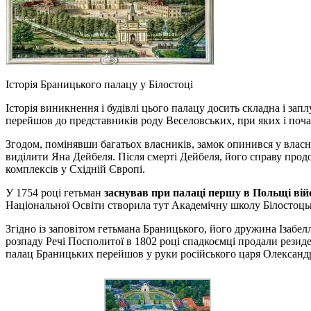
Історія Браницького палацу у Білостоці
Історія виникнення і будівлі цього палацу досить складна і зап
перейшов до представників роду Веселовських, при яких і почал
Згодом, помінявши багатьох власників, замок опинився у власн
виділити Яна Дейбеля. Після смерті Дейбеля, його справу прод
комплексів у Східній Європі.
У 1754 році гетьман
заснував при палаці першу в Польщі вій
Національної Освіти створила тут Академічну школу Білостоцьк
Згідно із заповітом гетьмана Браницького, його дружина Ізабелл
розпаду Речі Посполитої в 1802 році спадкоємці продали резид
палац Браницьких перейшов у руки російського царя Олександр