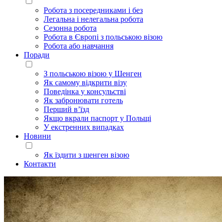
Робота з посередниками і без
Легальна і нелегальна робота
Сезонна робота
Робота в Європі з польською візою
Робота або навчання
Поради
З польською візою у Шенген
Як самому відкрити візу
Поведінка у консульстві
Як забронювати готель
Перший в’їзд
Якщо вкрали паспорт у Польщі
У екстренних випадках
Новини
Як їздити з шенген візою
Контакти