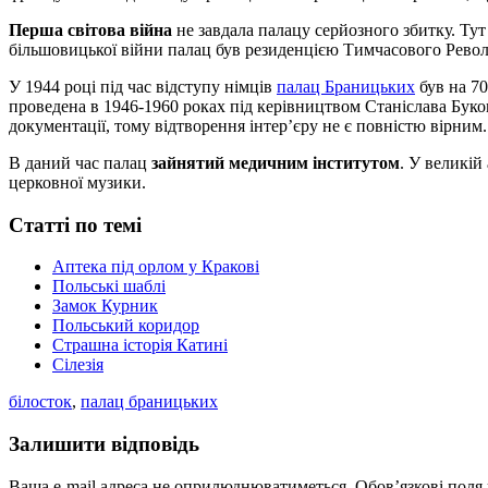
Перша світова війна
не завдала палацу серйозного збитку. Тут
більшовицької війни палац був резиденцією Тимчасового Рево
У 1944 році під час відступу німців
палац Браницьких
був на 70
проведена в 1946-1960 роках під керівництвом Станіслава Буковс
документації, тому відтворення інтер’єру не є повністю вірним.
В даний час палац
зайнятий медичним інститутом
. У великій
церковної музики.
Статті по темі
Аптека під орлом у Кракові
Польські шаблі
Замок Курник
Польський коридор
Страшна історія Катині
Сілезія
білосток
,
палац браницьких
Залишити відповідь
Ваша e-mail адреса не оприлюднюватиметься.
Обов’язкові поля