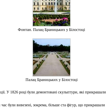
Фонтан. Палац Браницьких у Білостоці
Палац Браницьких у Білостоці
ції. У 1826 році були демонтовані скульптури, які прикрашали
й час були вивезені, зокрема, більше ста фігур, що прикрашали