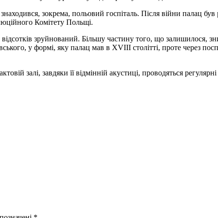
 знаходився, зокрема, польовий госпіталь. Після війни палац був 
люційного Комітету Польщі.
 відсотків зруйнований. Більшу частину того, що залишилося, з
ького, у формі, яку палац мав в XVIII столітті, проте через поспі
 актовій залі, завдяки її відмінній акустиці, проводяться регуля
 позначені
*