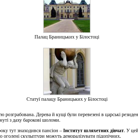
Палац Браницьких у Білостоці
Статуї палацу Браницьких у Білостоці
ю розграбована. Дерева й кущі були перевезені в царські резиден
инуті з даху барокові шоломи.
року тут знаходився пансіон –
Інститут шляхетних дівчат
. У це
 оголені скульптури можуть деморалізувати підопічних.