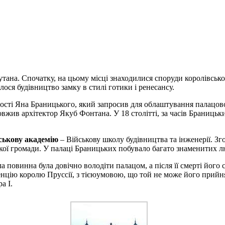
лутана. Спочатку, на цьому місці знаходилися споруди королівсько
ося будівництво замку в стилі готики і ренесансу.
ості Яна Браницького, який запросив для облаштування палацово
овжив архітектор Якуб Фонтана. У 18 столітті, за часів Браниць
ськову академію
– Військову школу будівництва та інженерії. Зг
ої громади. У палаці Браницьких побувало багато знаменитих люд
а повинна була довічно володіти палацом, а після її смерті його
енцію королю Пруссії, з тієюумовою, що той не може його прийня
а I.