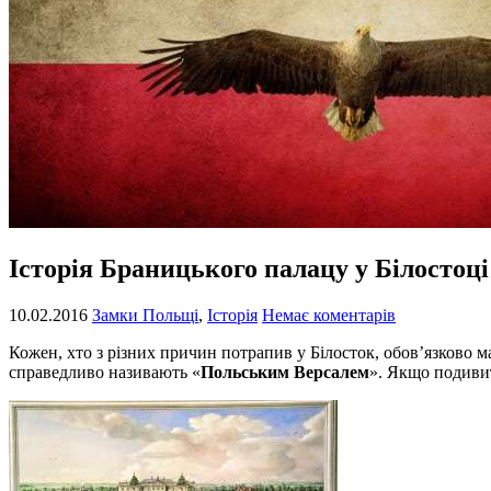
Історія Браницького палацу у Білостоці
10.02.2016
Замки Польщі
,
Історія
Немає коментарів
Кожен, хто з різних причин потрапив у Білосток, обов’язково 
справедливо називають «
Польським Версалем
». Якщо подивит