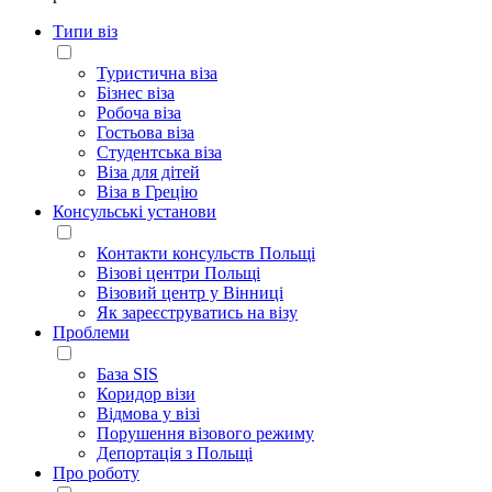
Типи віз
Туристична віза
Бізнес віза
Робоча віза
Гостьова віза
Студентська віза
Віза для дітей
Віза в Грецію
Консульські установи
Контакти консульств Польщі
Візові центри Польщі
Візовий центр у Вінниці
Як зареєструватись на візу
Проблеми
База SIS
Коридор візи
Відмова у візі
Порушення візового режиму
Депортація з Польщі
Про роботу