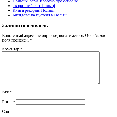
Польські гори. Коротко про основне
Тваринний світ Польщі
Книга рекордів Польщі
Блендовська пустеля в Польщі
Залишити відповідь
Ваша e-mail адреса не оприлюднюватиметься.
Обов’язкові
поля позначені
*
Коментар
*
Ім'я
*
Email
*
Сайт