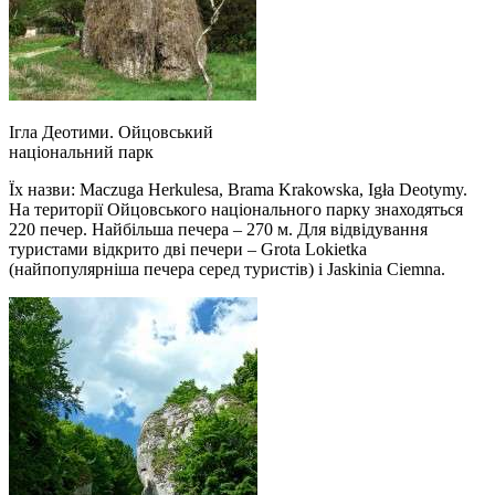
Ігла Деотими. Ойцовський
національний парк
Їх назви: Maczuga Herkulesa, Brama Krakowska, Igła Deotymy.
На території Ойцовського національного парку знаходяться
220 печер. Найбільша печера – 270 м. Для відвідування
туристами відкрито дві печери – Grota Lokietka
(найпопулярніша печера серед туристів) і Jaskinia Ciemna.