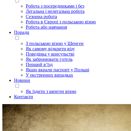
Робота з посередниками і без
Легальна і нелегальна робота
Сезонна робота
Робота в Європі з польською візою
Робота або навчання
Поради
З польською візою у Шенген
Як самому відкрити візу
Поведінка у консульстві
Як забронювати готель
Перший в’їзд
Якщо вкрали паспорт у Польщі
У екстренних випадках
Новини
Як їздити з шенген візою
Контакти