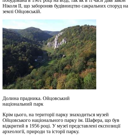
побудована в 1901 році на воді, так як в ті часи діяв закон
Ніколя II, що забороняв будівництво сакральних споруд на
землі Ойцовській.
Долина прадника. Ойцовський
національний парк
Крім цього, на території парку знаходиться музей
Ойцовського національного парку ім. Шафера, що був
відкритий в 1956 році. У музеї представлені експозиції
археології, природи та історії парку.