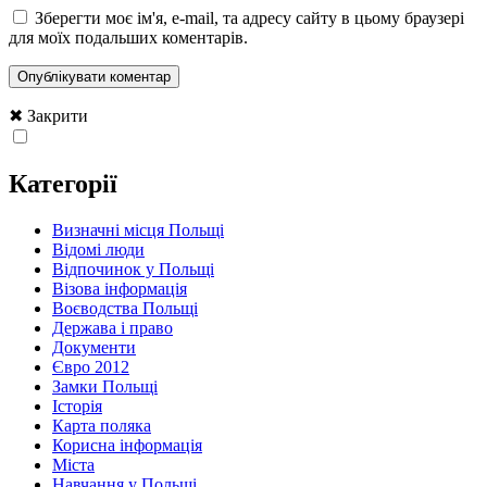
Зберегти моє ім'я, e-mail, та адресу сайту в цьому браузері
для моїх подальших коментарів.
✖ Закрити
Категорії
Визначні місця Польщі
Відомі люди
Відпочинок у Польщі
Візова інформація
Воєводства Польщі
Держава і право
Документи
Євро 2012
Замки Польщі
Історія
Карта поляка
Корисна інформація
Міста
Навчання у Польщі