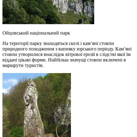
Ойцовський національний парк
На території парку знаходяться скелі і кам’яні стовпи
природного походження з вапняку юрського періоду. Кам’яні
стовпи утворилися внаслідок вітрової ерозії в слідстві якої їм
віддані цікаві форми. Найбільш значущі стовпи включені в
маршрути туристів.