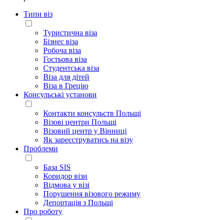
Типи віз
Туристична віза
Бізнес віза
Робоча віза
Гостьова віза
Студентська віза
Віза для дітей
Віза в Грецію
Консульські установи
Контакти консульств Польщі
Візові центри Польщі
Візовий центр у Вінниці
Як зареєструватись на візу
Проблеми
База SIS
Коридор візи
Відмова у візі
Порушення візового режиму
Депортація з Польщі
Про роботу