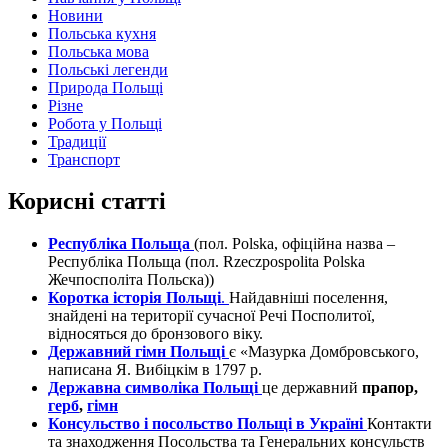
Новини
Польська кухня
Польська мова
Польські легенди
Природа Польщі
Різне
Робота у Польщі
Традиції
Транспорт
Корисні статті
Республіка Польща
(пол. Polska, офіційна назва –
Республіка Польща (пол. Rzeczpospolita Polska
Жечпосполіта Польска))
Коротка історія Польщі
.
Найдавніші поселення,
знайдені на території сучасної Речі Посполитої,
відносяться до бронзового віку.
Державний гімн Польщі
є «Мазурка Домбровського,
написана Я. Вибіцкім в 1797 р.
Державна символіка Польщі
це державний
прапор,
герб
,
гімн
Консульство і посольство Польщі в Україні
Контакти
та знаходження Посольства та Генеральних консульств