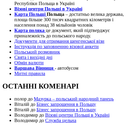
Республіки Польща в Україні
Візові центри Польщі в Україні
Карта Польщі
Польща
– достатньо велика держава,
площа більше 300 тисяч квадратних кілометрів і
населення понад 38 мільйонів чоловік
Карта поляка
це документ, який підтверджує
приналежність до польського народу.
Документи для отримання шенгенської візи
Інструкція по заповненню візової анкети
Польський розмовник
Свята і вихідні дні
Обмін валюти
Варшава Вінниця
- автобусом
Митні правила
ОСТАННІ КОМЕНАРІ
полор
до
Мазурка – польський народний танець
Віталій
до
Бізнес запрошення в Польщу
Віталій
до
Бізнес запрошення в Польщу
Володимир
до
Візові центри Польщі в Україні
Володимир
до
Служба цельна