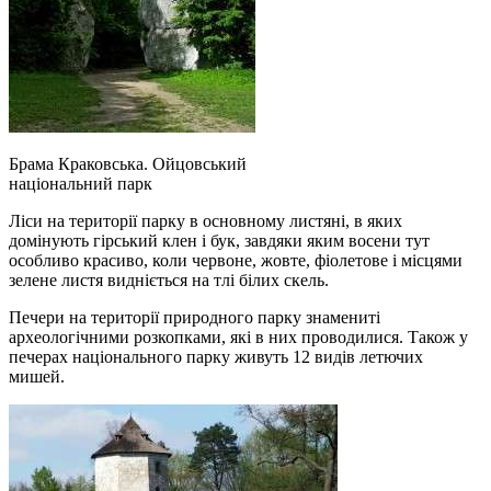
Брама Краковська. Ойцовський
національний парк
Ліси на території парку в основному листяні, в яких
домінують гірський клен і бук, завдяки яким восени тут
особливо красиво, коли червоне, жовте, фіолетове і місцями
зелене листя видніється на тлі білих скель.
Печери на території природного парку знамениті
археологічними розкопками, які в них проводилися. Також у
печерах національного парку живуть 12 видів летючих
мишей.