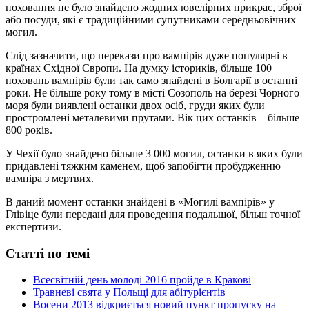
поховання не було знайдено жодних ювелірних прикрас, зброї
або посуди, які є традиційними супутниками середньовічних
могил.
Слід зазначити, що перекази про вампірів дуже популярні в
країнах Східної Європи. На думку істориків, більше 100
поховань вампірів були так само знайдені в Болгарії в останні
роки. Не більше року тому в місті Созополь на березі Чорного
моря були виявлені останки двох осіб, груди яких були
простромлені металевими прутами. Вік цих останків – більше
800 років.
У Чехії було знайдено більше 3 000 могил, останки в яких були
придавлені тяжким каменем, щоб запобігти пробудженню
вампіра з мертвих.
В даний момент останки знайдені в «Могилі вампірів» у
Глівіце були передані для проведення подальшої, більш точної
експертизи.
Статті по темі
Всесвітній день молоді 2016 пройде в Кракові
Травневі свята у Польщі для абітурієнтів
Восени 2013 відкриється новий пункт пропуску на