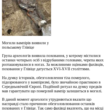
Могили вампірів виявили у
польському Глівіце
Група археологів виявила поховання, у котрому містилися
останки чотирьох осіб з відрубаними головами, черепа яких
розташовувалися в ногах. За можливими оцінками фахівців,
поховання у Глівіце датується XVI-XVII століттями.
На думку істориків, обезголовлення тіла померлого,
підозрюваного у вампіризмі, було звичайною практикою в
Середньовічній Європі. Подібний ритуал на думку предків
мав гарантувати що померлий вампір залишиться в могилі.
В даний момент археологи утрудняються вказати що
насправді стало причиною обезголовлювання останків
похованих у Глівіце. Так само фахівці вказують, що на місці