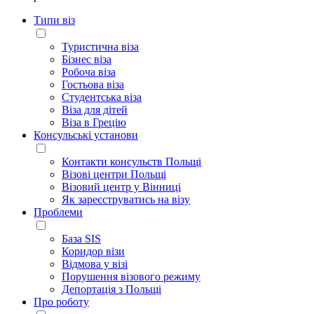
Типи віз
Туристична віза
Бізнес віза
Робоча віза
Гостьова віза
Студентська віза
Віза для дітей
Віза в Грецію
Консульські установи
Контакти консульств Польщі
Візові центри Польщі
Візовий центр у Вінниці
Як зареєструватись на візу
Проблеми
База SIS
Коридор візи
Відмова у візі
Порушення візового режиму
Депортація з Польщі
Про роботу