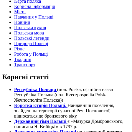
Карта поляка
Корисна інформація
Міста
Навчання у Польщі
Новини
Польська кухня
Польська мова
Польські легенди
Природа Польщі
Різне
Робота у Польщі
Традиції
Транспорт
Корисні статті
Республіка Польща
(пол. Polska, офіційна назва –
Республіка Польща (пол. Rzeczpospolita Polska
Жечпосполіта Польска))
Коротка історія Польщі
.
Найдавніші поселення,
знайдені на території сучасної Речі Посполитої,
відносяться до бронзового віку.
Державний гімн Польщі
є «Мазурка Домбровського,
написана Я. Вибіцкім в 1797 р.
Державна символіка Польщі
це державний
прапор,