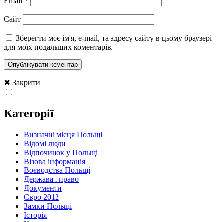
Email
*
Сайт
Зберегти моє ім'я, e-mail, та адресу сайту в цьому браузері
для моїх подальших коментарів.
✖ Закрити
Категорії
Визначні місця Польщі
Відомі люди
Відпочинок у Польщі
Візова інформація
Воєводства Польщі
Держава і право
Документи
Євро 2012
Замки Польщі
Історія