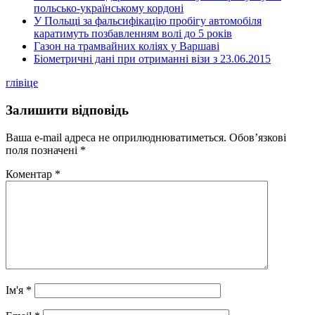
польсько-українському кордоні
У Польщі за фальсифікацію пробігу автомобіля
каратимуть позбавленням волі до 5 років
Газон на трамвайних коліях у Варшаві
Біометричні дані при отриманні візи з 23.06.2015
глівіце
Залишити відповідь
Ваша e-mail адреса не оприлюднюватиметься.
Обов’язкові
поля позначені
*
Коментар
*
Ім'я
*