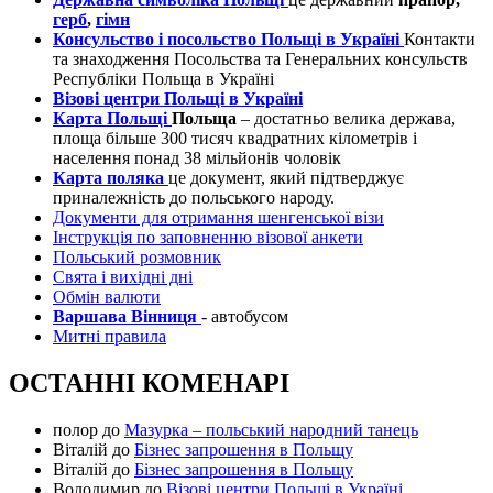
герб
,
гімн
Консульство і посольство Польщі в Україні
Контакти
та знаходження Посольства та Генеральних консульств
Республіки Польща в Україні
Візові центри Польщі в Україні
Карта Польщі
Польща
– достатньо велика держава,
площа більше 300 тисяч квадратних кілометрів і
населення понад 38 мільйонів чоловік
Карта поляка
це документ, який підтверджує
приналежність до польського народу.
Документи для отримання шенгенської візи
Інструкція по заповненню візової анкети
Польський розмовник
Свята і вихідні дні
Обмін валюти
Варшава Вінниця
- автобусом
Митні правила
ОСТАННІ КОМЕНАРІ
полор
до
Мазурка – польський народний танець
Віталій
до
Бізнес запрошення в Польщу
Віталій
до
Бізнес запрошення в Польщу
Володимир
до
Візові центри Польщі в Україні