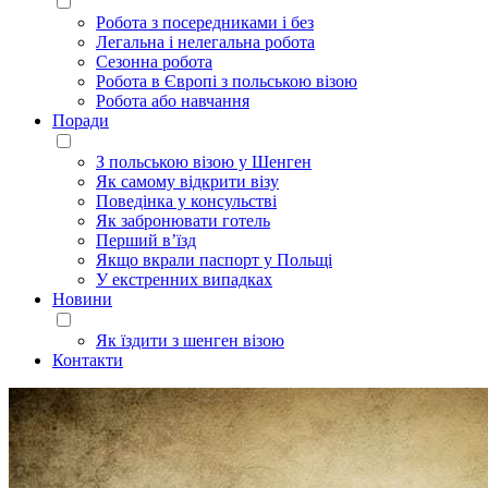
Робота з посередниками і без
Легальна і нелегальна робота
Сезонна робота
Робота в Європі з польською візою
Робота або навчання
Поради
З польською візою у Шенген
Як самому відкрити візу
Поведінка у консульстві
Як забронювати готель
Перший в’їзд
Якщо вкрали паспорт у Польщі
У екстренних випадках
Новини
Як їздити з шенген візою
Контакти