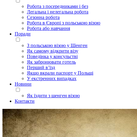
Робота з посередниками і без
Легальна і нелегальна робота
Сезонна робота
Робота в Європі з польською візою
Робота або навчання
Поради
З польською візою у Шенген
Як самому відкрити візу
Поведінка у консульстві
Як забронювати готель
Перший в’їзд
Якщо вкрали паспорт у Польщі
У екстренних випадках
Новини
Як їздити з шенген візою
Контакти