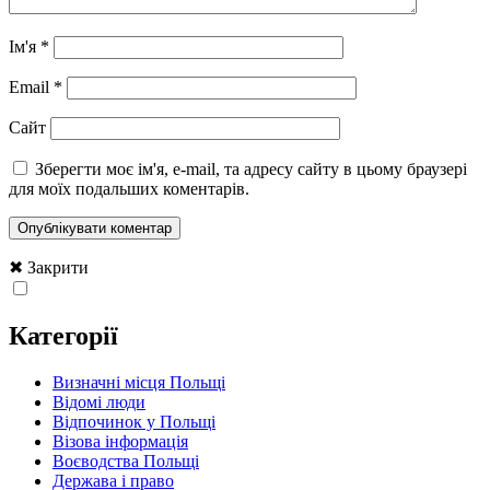
Ім'я
*
Email
*
Сайт
Зберегти моє ім'я, e-mail, та адресу сайту в цьому браузері
для моїх подальших коментарів.
✖ Закрити
Категорії
Визначні місця Польщі
Відомі люди
Відпочинок у Польщі
Візова інформація
Воєводства Польщі
Держава і право