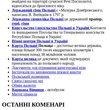
знайдені на території сучасної Речі Посполитої,
відносяться до бронзового віку.
Державний гімн Польщі
є «Мазурка Домбровського,
написана Я. Вибіцкім в 1797 р.
Державна символіка Польщі
це державний
прапор,
герб
,
гімн
Консульство і посольство Польщі в Україні
Контакти
та знаходження Посольства та Генеральних консульств
Республіки Польща в Україні
Візові центри Польщі в Україні
Карта Польщі
Польща
– достатньо велика держава,
площа більше 300 тисяч квадратних кілометрів і
населення понад 38 мільйонів чоловік
Карта поляка
це документ, який підтверджує
приналежність до польського народу.
Документи для отримання шенгенської візи
Інструкція по заповненню візової анкети
Польський розмовник
Свята і вихідні дні
Обмін валюти
Варшава Вінниця
- автобусом
Митні правила
ОСТАННІ КОМЕНАРІ