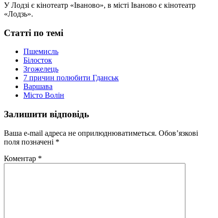
У Лодзі є кінотеатр «Іваново», в місті Іваново є кінотеатр
«Лодзь».
Статті по темі
Пшемисль
Білосток
Згожелець
7 причин полюбити Гданськ
Варшава
Місто Волін
Залишити відповідь
Ваша e-mail адреса не оприлюднюватиметься.
Обов’язкові
поля позначені
*
Коментар
*