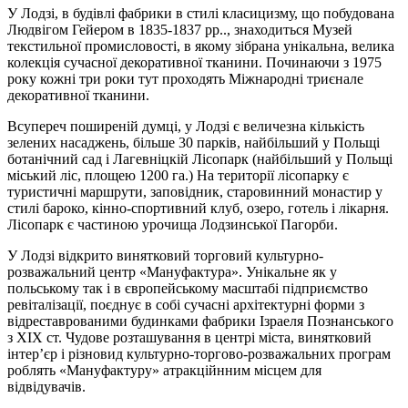
У Лодзі, в будівлі фабрики в стилі класицизму, що побудована
Людвігом Гейером в 1835-1837 рр.., знаходиться Музей
текстильної промисловості, в якому зібрана унікальна, велика
колекція сучасної декоративної тканини. Починаючи з 1975
року кожні три роки тут проходять Міжнародні триєнале
декоративної тканини.
Всупереч поширеній думці, у Лодзі є величезна кількість
зелених насаджень, більше 30 парків, найбільший у Польщі
ботанічний сад і Лагевніцкій Лісопарк (найбільший у Польщі
міський ліс, площею 1200 га.) На території лісопарку є
туристичні маршрути, заповідник, старовинний монастир у
стилі бароко, кінно-спортивний клуб, озеро, готель і лікарня.
Лісопарк є частиною урочища Лодзинської Пагорби.
У Лодзі відкрито винятковий торговий культурно-
розважальний центр «Мануфактура». Унікальне як у
польському так і в європейському масштабі підприємство
ревіталізації, поєднує в собі сучасні архітектурні форми з
відреставрованими будинками фабрики Ізраеля Познанського
з ХIX ст. Чудове розташування в центрі міста, винятковий
інтер’єр і різновид культурно-торгово-розважальних програм
роблять «Мануфактуру» атракційнним місцем для
відвідувачів.