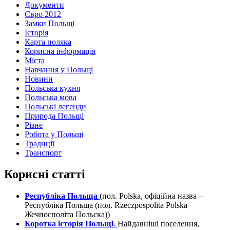
Документи
Євро 2012
Замки Польщі
Історія
Карта поляка
Корисна інформація
Міста
Навчання у Польщі
Новини
Польська кухня
Польська мова
Польські легенди
Природа Польщі
Різне
Робота у Польщі
Традиції
Транспорт
Корисні статті
Республіка Польща
(пол. Polska, офіційна назва –
Республіка Польща (пол. Rzeczpospolita Polska
Жечпосполіта Польска))
Коротка історія Польщі
.
Найдавніші поселення,