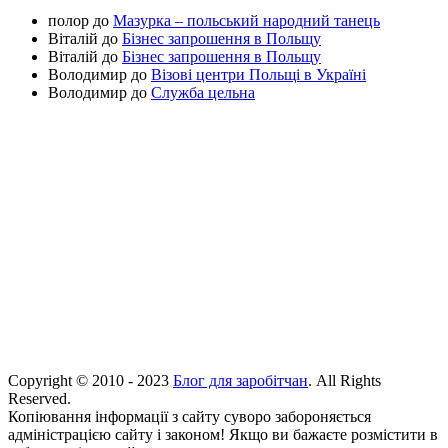
полор
до
Мазурка – польський народний танець
Віталій
до
Бізнес запрошення в Польщу
Віталій
до
Бізнес запрошення в Польщу
Володимир
до
Візові центри Польщі в Україні
Володимир
до
Служба цельна
Copyright © 2010 - 2023
Блог для заробітчан
. All Rights
Reserved.
Копіювання інформації з сайту суворо забороняється
адміністрацією сайту і законом! Якщо ви бажаєте розмістити в