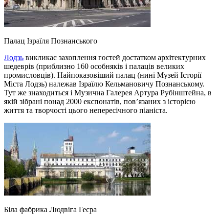
Палац Ізраїля Познанського
Лодзь
викликає захоплення гостей достатком архітектурних
шедеврів (приблизно 160 особняків і палаців великих
промисловців). Найпоказовіший палац (нині Музей Історії
Міста Лодзь) належав Ізраїлю Кельмановичу Познанському.
Тут же знаходиться і Музична Галерея Артура Рубінштейна, в
якій зібрані понад 2000 експонатів, пов’язаних з історією
життя та творчості цього непересічного піаніста.
Біла фабрика Людвіга Геєра