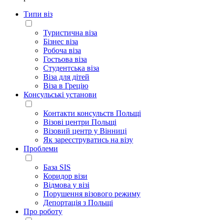
Типи віз
Туристична віза
Бізнес віза
Робоча віза
Гостьова віза
Студентська віза
Віза для дітей
Віза в Грецію
Консульські установи
Контакти консульств Польщі
Візові центри Польщі
Візовий центр у Вінниці
Як зареєструватись на візу
Проблеми
База SIS
Коридор візи
Відмова у візі
Порушення візового режиму
Депортація з Польщі
Про роботу