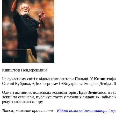
Кшиштоф Пендерецький
І в сучасному світі є відомі композитори Польщі. У
Кшиштофа 
Стенлі Кубрика, «Дикі серцем» і «Внутрішня імперія» Девіда Л
Одна з активних польських композиторів
Лідія Зелінська
, її 
лекції та семінари, публікує статті у фахових виданнях, займа
ряду з класикою жанру.
Також, можете прочитати –
Відомі польські композитори і м