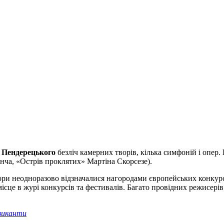
Пендерецького
безліч камерних творів, кілька симфоній і опер.
інча, «Острів проклятих» Мартіна Скорсезе).
твори неодноразово відзначалися нагородами європейських конкур
є місце в журі конкурсів та фестивалів. Багато провідних режисер
узиканти