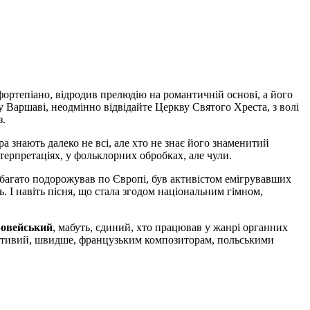
фортепіано, відродив прелюдію на романтичній основі, а його
у Варшаві, неодмінно відвідайте Церкву Святого Хреста, з волі
з.
а знають далеко не всі, але хто не знає його знаменитий
нтерпретаціях, у фольклорних обробках, але чули.
ї, багато подорожував по Європі, був активістом емігрувавших
ь. І навіть пісня, що стала згодом національним гімном,
овейський
, мабуть, єдиний, хто працював у жанрі органних
ластивий, швидше, французьким композиторам, польськими