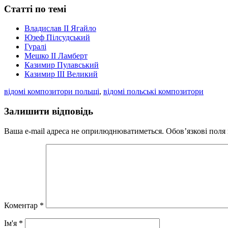
Статті по темі
Владислав II Ягайло
Юзеф Пілсудський
Гуралі
Мешко II Ламберт
Казимир Пулавський
Казимир III Великий
відомі композитори польщі
,
відомі польські композитори
Залишити відповідь
Ваша e-mail адреса не оприлюднюватиметься.
Обов’язкові поля
Коментар
*
Ім'я
*