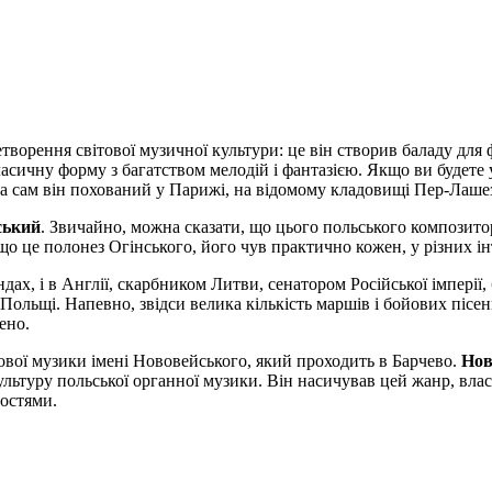
ворення світової музичної культури: це він створив баладу для 
ласичну форму з багатством мелодій і фантазією. Якщо ви будете 
ча сам він похований у Парижі, на відомому кладовищі Пер-Лаше
ський
. Звичайно, можна сказати, що цього польського композитор
що це полонез Огінського, його чув практично кожен, у різних і
ндах, і в Англії, скарбником Литви, сенатором Російської імпері
 Польщі. Напевно, звідси велика кількість маршів і бойових пісен
ено.
вої музики імені Нововейського, який проходить в Барчево.
Нов
ультуру польської органної музики. Він насичував цей жанр, в
остями.