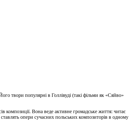
 Його твори популярні в Голлівуді (такі фільми як «Сяйво»
сів композиції. Вона веде активне громадське життя: читає
ів ставлять опери сучасних польських композиторів в одному