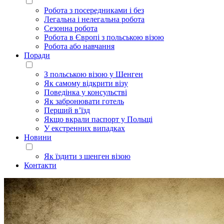
Робота з посередниками і без
Легальна і нелегальна робота
Сезонна робота
Робота в Європі з польською візою
Робота або навчання
Поради
З польською візою у Шенген
Як самому відкрити візу
Поведінка у консульстві
Як забронювати готель
Перший в’їзд
Якщо вкрали паспорт у Польщі
У екстренних випадках
Новини
Як їздити з шенген візою
Контакти