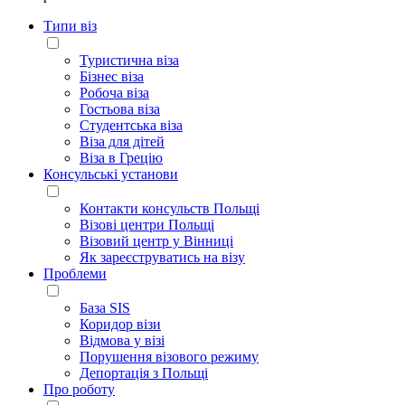
Типи віз
Туристична віза
Бізнес віза
Робоча віза
Гостьова віза
Студентська віза
Віза для дітей
Віза в Грецію
Консульські установи
Контакти консульств Польщі
Візові центри Польщі
Візовий центр у Вінниці
Як зареєструватись на візу
Проблеми
База SIS
Коридор візи
Відмова у візі
Порушення візового режиму
Депортація з Польщі
Про роботу