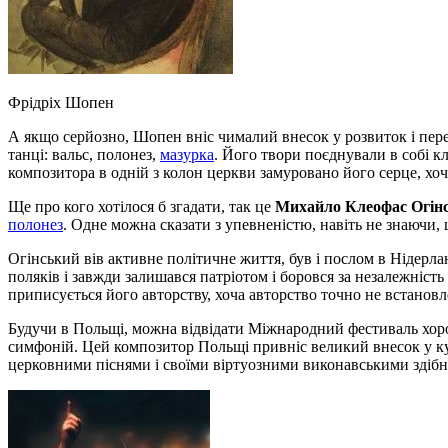
Фрідріх Шопен
А якщо серйозно, Шопен вніс чималий внесок у розвиток і перет
танці: вальс, полонез,
мазурка
. Його твори поєднували в собі к
композитора в одній з колон церкви замуровано його серце, хо
Ще про кого хотілося б згадати, так це
Михайло Клеофас Огін
полонез
. Одне можна сказати з упевненістю, навіть не знаючи, 
Огінський вів активне політичне життя, був і послом в Нідерла
поляків і завжди залишався патріотом і боровся за незалежність
приписується його авторству, хоча авторство точно не встановл
Будучи в Польщі, можна відвідати Міжнародний фестиваль хоро
симфоній. Цей композитор Польщі привніс великий внесок у к
церковними піснями і своїми віртуозними виконавськими здібн