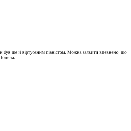
ін був ще й віртуозним піаністом. Можна заявити впевнено, що
Шопена.