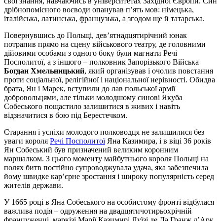
свої знання, навчаючись в університетах Західної Європи. Син
дрібнопомісного воєводи опанував п’ять мов: німецька,
італійська, латинська, французька, а згодом ще й татарська.
Повернувшись до Польщі, дев’ятнадцятирічний юнак
потрапив прямо на сцену військового театру, де головними
дійовими особами з одного боку були магнати Речі
Посполитої, а з іншого – полковник Запорізького Війська
Богдан Хмельницький
, який організував і очолив повстання
проти соціальної, релігійної і національної нерівності. Обидва
брата, Ян і Марек, вступили до лав польської армії
добровольцями, але тільки молодшому синові Якуба
Собеського пощастило залишитися в живих і навіть
відзначитися в бою під Берестечком.
Старання і успіхи молодого полководця не залишилися без
уваги короля
Речі Посполитої
Яна Казимира, і в віці 36 років
Ян Собеський був призначений великим коронним
маршалком. З цього моменту майбутнього короля Польщі на
полях битв постійно супроводжувала удача, яка забезпечила
йому швидке кар’єрне зростання і широку популярність серед
жителів держави.
У 1665 році в Яна Собеського на особистому фронті відбулася
важлива подія – одруження на двадцятичотирьохрічній
француженці, маркізі Марії Казимирі Луїзі де Ла Гранж д’Арк,