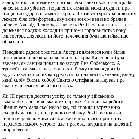
атаці, запобігли неминучій втраті Австрією своєї столиці. За
чисельністю убитих і поранених османів можна судити про
нищівний удар польського короля: 15 тисяч турків залишилося
лежати біля стін фортеці, яку вони зовсім недавно брали в
облогу. Але від Леопольда I король Речі Посполитої так і не
дочекався подяки: холодний прийом і гордовитість з боку
імператора для людини його положення були щонайменше
образливі.
Поведінка рядових жителів Австрії виявилася куди більш
послідовною: церква на вершині пагорба Каленберг була
зведена, як данина поваги до заслуг Яна Собеського. А
трофейні гармати, що дісталися війську полководця від
відступаючих поспіхом турків, пішли на виготовлення дзвону,
який своїм боєм в соборі Святого Стефана нагадував про
славну перемогу великого поляка.
Ян III прагнув досягти успіху не тільки у військових
кампаніях, але і в державних справах. Специфіка роботи
liberum veto мала свої недоліки, які сприяли втручанню
сусідніх держав у внутрішню політику Речі Посполитої,
новий король намагався обмежити дію цього принципу
парламентського устрою, але, проте ж, натрапив на шалений
опір шляхти.