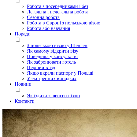
Робота з посередниками і без
Легальна і нелегальна робота
Сезонна робота
Робота в Європі з польською візою
Робота або навчання
Поради
З польською візою у Шенген
Як самому відкрити візу
Поведінка у консульстві
Як забронювати готель
Перший в’їзд
Якщо вкрали паспорт у Польщі
У екстренних випадках
Новини
Як їздити з шенген візою
Контакти