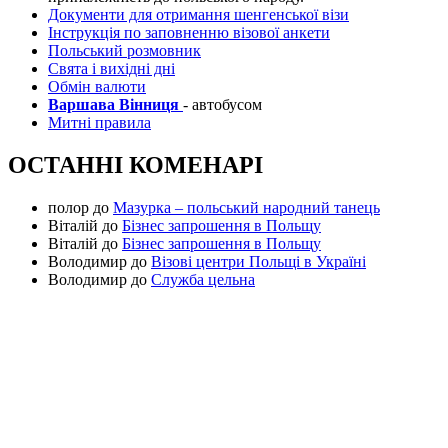
Документи для отримання шенгенської візи
Інструкція по заповненню візової анкети
Польський розмовник
Свята і вихідні дні
Обмін валюти
Варшава Вінниця
- автобусом
Митні правила
ОСТАННІ КОМЕНАРІ
полор
до
Мазурка – польський народний танець
Віталій
до
Бізнес запрошення в Польщу
Віталій
до
Бізнес запрошення в Польщу
Володимир
до
Візові центри Польщі в Україні
Володимир
до
Служба цельна