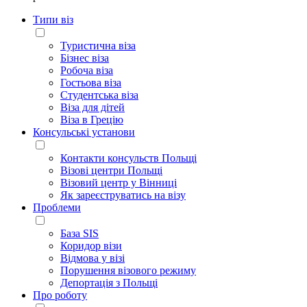
Типи віз
Туристична віза
Бізнес віза
Робоча віза
Гостьова віза
Студентська віза
Віза для дітей
Віза в Грецію
Консульські установи
Контакти консульств Польщі
Візові центри Польщі
Візовий центр у Вінниці
Як зареєструватись на візу
Проблеми
База SIS
Коридор візи
Відмова у візі
Порушення візового режиму
Депортація з Польщі
Про роботу