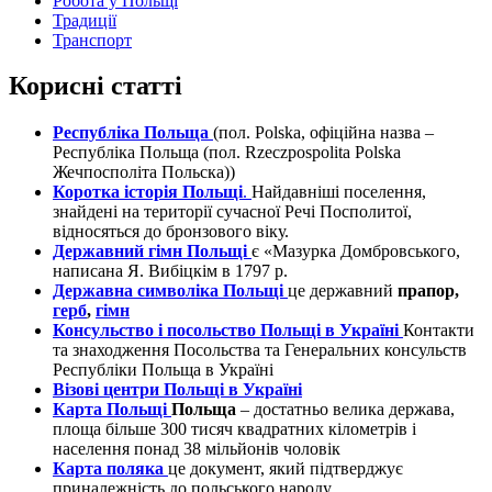
Робота у Польщі
Традиції
Транспорт
Корисні статті
Республіка Польща
(пол. Polska, офіційна назва –
Республіка Польща (пол. Rzeczpospolita Polska
Жечпосполіта Польска))
Коротка історія Польщі
.
Найдавніші поселення,
знайдені на території сучасної Речі Посполитої,
відносяться до бронзового віку.
Державний гімн Польщі
є «Мазурка Домбровського,
написана Я. Вибіцкім в 1797 р.
Державна символіка Польщі
це державний
прапор,
герб
,
гімн
Консульство і посольство Польщі в Україні
Контакти
та знаходження Посольства та Генеральних консульств
Республіки Польща в Україні
Візові центри Польщі в Україні
Карта Польщі
Польща
– достатньо велика держава,
площа більше 300 тисяч квадратних кілометрів і
населення понад 38 мільйонів чоловік
Карта поляка
це документ, який підтверджує
приналежність до польського народу.