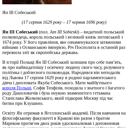
Ян III Собеський
(17 серпня 1629 року – 17 червня 1696 року)
Ян III Собеський
(пол.
Jan III Sobieski
) – видатний польський
полководець, король польський і великий князь литовський з
1674 року. У його правління, яке ознаменувалося затяжними
війнами з Османською імперією, Річ Посполита в останній раз
пережила зліт як європейська держава.
В історії Польщі Ян III Собеський залишив про себе пам’ять,
як про найвидатнішу і освічену людину свого часу, розумного
політика і доблесного полководця. Народився він неподалік
від Львова 17 серпня 1629 року в родині парламентського
діяча і дипломата Якуба Собеського. Мати майбутнього
короля Польщі
, Софія Теофілія, походила з знатного і багатого
роду Даниловичів і була онукою знаменитого гетьмана
Станіслава Жолкевського, який підкорив Москву під час
битви при Клушино.
Освіту Ян отримав в Ягеллонській академії. Після навчання на
філософському факультеті в Кракові він разом з братом
Мареком протягом двох років удосконалював і доповнював