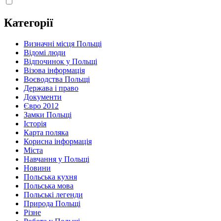
Категорії
Визначні місця Польщі
Відомі люди
Відпочинок у Польщі
Візова інформація
Воєводства Польщі
Держава і право
Документи
Євро 2012
Замки Польщі
Історія
Карта поляка
Корисна інформація
Міста
Навчання у Польщі
Новини
Польська кухня
Польська мова
Польські легенди
Природа Польщі
Різне