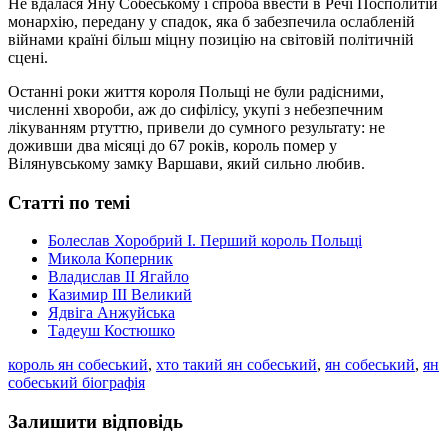
Не вдалася Яну Собеському і спроба ввести в Речі Посполитій
монархію, передану у спадок, яка б забезпечила ослабленій
війнами країні більш міцну позицію на світовій політичній
сцені.
Останні роки життя короля Польщі не були радісними,
численні хвороби, аж до сифілісу, укупі з небезпечним
лікуванням ртуттю, привели до сумного результату: не
доживши два місяці до 67 років, король помер у
Вілянувському замку Варшави, який сильно любив.
Статті по темі
Болеслав Хоробрий I. Перший король Польщі
Микола Коперник
Владислав II Ягайло
Казимир III Великий
Ядвіга Анжуйська
Тадеуш Костюшко
король ян собеський
,
хто такий ян собеський
,
ян собеський
,
ян
собеський біографія
Залишити відповідь