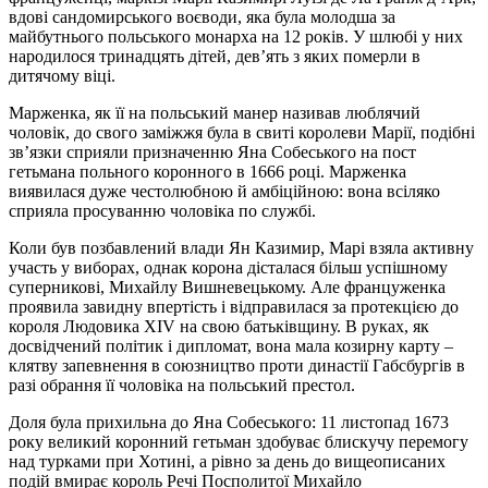
вдові сандомирського воєводи, яка була молодша за
майбутнього польського монарха на 12 років. У шлюбі у них
народилося тринадцять дітей, дев’ять з яких померли в
дитячому віці.
Марженка, як її на польський манер називав люблячий
чоловік, до свого заміжжя була в свиті королеви Марії, подібні
зв’язки сприяли призначенню Яна Собеського на пост
гетьмана польного коронного в 1666 році. Марженка
виявилася дуже честолюбною й амбіційною: вона всіляко
сприяла просуванню чоловіка по службі.
Коли був позбавлений влади Ян Казимир, Марі взяла активну
участь у виборах, однак корона дісталася більш успішному
суперникові, Михайлу Вишневецькому. Але француженка
проявила завидну впертість і відправилася за протекцією до
короля Людовика XIV на свою батьківщину. В руках, як
досвідчений політик і дипломат, вона мала козирну карту –
клятву запевнення в союзництво проти династії Габсбургів в
разі обрання її чоловіка на польський престол.
Доля була прихильна до Яна Собеського: 11 листопад 1673
року великий коронний гетьман здобуває блискучу перемогу
над турками при Хотині, а рівно за день до вищеописаних
подій вмирає король Речі Посполитої Михайло