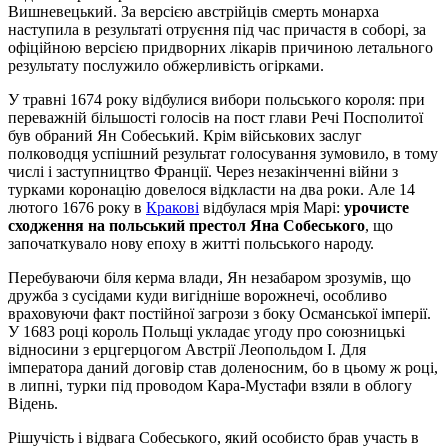
Вишневецький. За версією австрійців смерть монарха
наступила в результаті отруєння під час причастя в соборі, за
офіційною версією придворних лікарів причиною летального
результату послужило обжерливість огірками.
У травні 1674 року відбулися вибори польського короля: при
переважній більшості голосів на пост глави Речі Посполитої
був обраний Ян Собеський. Крім військових заслуг
полководця успішний результат голосування зумовило, в тому
числі і заступництво Франції. Через незакінченні війни з
турками коронацію довелося відкласти на два роки. Але 14
лютого 1676 року в
Кракові
відбулася мрія Марі:
урочисте
сходження на польський престол Яна Собеського
, що
започаткувало нову епоху в житті польського народу.
Перебуваючи біля керма влади, Ян незабаром зрозумів, що
дружба з сусідами куди вигідніше ворожнечі, особливо
враховуючи факт постійної загрози з боку Османської імперії.
У 1683 році король Польщі укладає угоду про союзницькі
відносини з ерцгерцогом Австрії Леопольдом I. Для
імператора даний договір став доленосним, бо в цьому ж році,
в липні, турки під проводом Кара-Мустафи взяли в облогу
Відень.
Рішучість і відвага Собеського, який особисто брав участь в