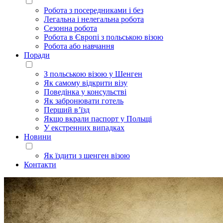
Робота з посередниками і без
Легальна і нелегальна робота
Сезонна робота
Робота в Європі з польською візою
Робота або навчання
Поради
З польською візою у Шенген
Як самому відкрити візу
Поведінка у консульстві
Як забронювати готель
Перший в’їзд
Якщо вкрали паспорт у Польщі
У екстренних випадках
Новини
Як їздити з шенген візою
Контакти