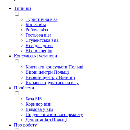
Типи віз
Туристична віза
Бізнес віза
Робоча віза
Гостьова віза
Студентська віза
Віза для дітей
Віза в Грецію
Консульські установи
Контакти консульств Польщі
Візові центри Польщі
Візовий центр у Вінниці
Як зареєструватись на візу
Проблеми
База SIS
Коридор візи
Відмова у візі
Порушення візового режиму
Депортація з Польщі
Про роботу