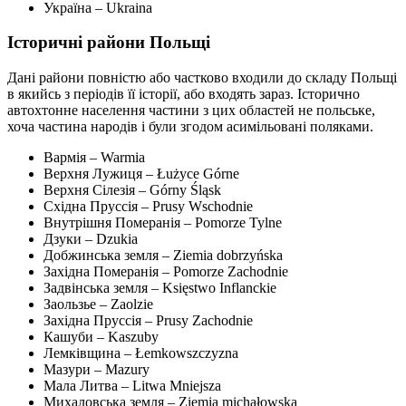
Україна – Ukraina
Історичні райони Польщі
Дані райони повністю або частково входили до складу Польщі
в якийсь з періодів її історії, або входять зараз. Історично
автохтонне населення частини з цих областей не польське,
хоча частина народів і були згодом асимільовані поляками.
Вармія – Warmia
Верхня Лужиця – Łużyce Górne
Верхня Сілезія – Górny Śląsk
Східна Пруссія – Prusy Wschodnie
Внутрішня Померанія – Pomorze Tylne
Дзуки – Dzukia
Добжинська земля – Ziemia dobrzyńska
Західна Померанія – Pomorze Zachodnie
Задвінська земля – Księstwo Inflanckie
Заользье – Zaolzie
Західна Пруссія – Prusy Zachodnie
Кашуби – Kaszuby
Лемківщина – Łemkowszczyzna
Мазури – Mazury
Мала Литва – Litwa Mniejsza
Михаловська земля – Ziemia michałowska