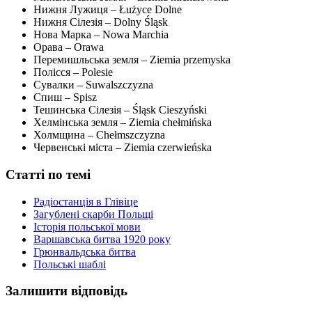
Нижня Лужиця – Łużyce Dolne
Нижня Сілезія – Dolny Śląsk
Нова Марка – Nowa Marchia
Орава – Orawa
Перемишльська земля – Ziemia przemyska
Полісся – Polesie
Сувалки – Suwalszczyzna
Спиш – Spisz
Тешинська Сілезія – Śląsk Cieszyński
Хелмінська земля – Ziemia chełmińska
Холмщина – Chełmszczyzna
Червенські міста – Ziemia czerwieńska
Статті по темі
Радіостанція в Глівіце
Загублені скарби Польщі
Історія польської мови
Варшавська битва 1920 року
Грюнвальдська битва
Польські шаблі
Залишити відповідь