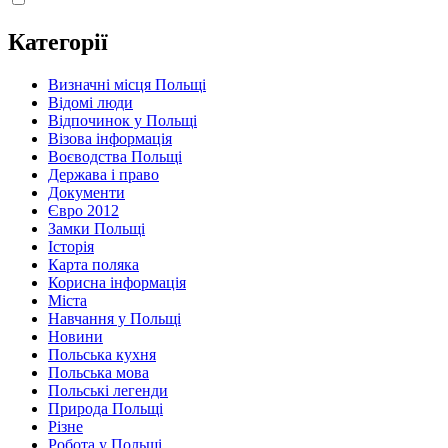
Категорії
Визначні місця Польщі
Відомі люди
Відпочинок у Польщі
Візова інформація
Воєводства Польщі
Держава і право
Документи
Євро 2012
Замки Польщі
Історія
Карта поляка
Корисна інформація
Міста
Навчання у Польщі
Новини
Польська кухня
Польська мова
Польські легенди
Природа Польщі
Різне
Робота у Польщі