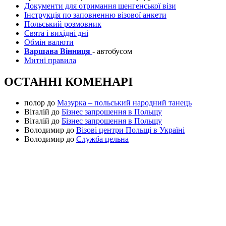
Документи для отримання шенгенської візи
Інструкція по заповненню візової анкети
Польський розмовник
Свята і вихідні дні
Обмін валюти
Варшава Вінниця
- автобусом
Митні правила
ОСТАННІ КОМЕНАРІ
полор
до
Мазурка – польський народний танець
Віталій
до
Бізнес запрошення в Польщу
Віталій
до
Бізнес запрошення в Польщу
Володимир
до
Візові центри Польщі в Україні
Володимир
до
Служба цельна