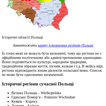
Історичні області Польщі
Завантажити
карту історичних регіонів Польщі
Їх точні межі не можуть бути визначені, тому що регіони не є
офіційними політичними або адміністративними одиницями.
Вони поділяються по культурі, народним традиціям,
традиційним образам життя, пісням, казкам і т.д. В якійсь мірі,
регіони відповідають зонам діалектів польської мови. Список
не може бути однозначно визначений.
Історичні регіони сучасної Польщі
Велика Польща – Wielkopolska
Гданське Помор’я – Pomorze Wschodnie
Куявія – Kujawy
Лужите – Łużyce