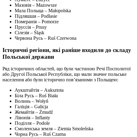
Мазовія – Mazowsze
Мала Польща – Małopolska
Підляшшя – Podlasie
Померанія – Pomorze
Пруссія – Prusy
Сілезія – Śląsk
Червона Русь – Ruś Czerwona
Історичні регіони, які раніше входили до складу
Польської держави
Ряд історичних областей, що були частиною Речі Посполитої
або Другої Польської Республіки, що мали значне польське
населення або були історично пов’язаними з Польщею:
Аукштайтія – Auksztota
Біла Русь – Ruś Biała
Волинь – Wołyń
Галіція – Galicja
Жемайтія – Żmudź
Лівонія – Inflanty
Поділля – Podole
Смоленська земля – Ziemia Smoleńska
Чорна Русь – Ruś Czarna