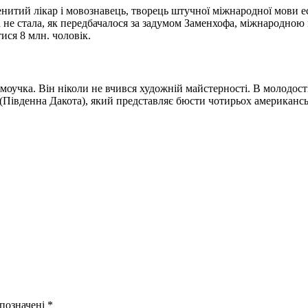
енитий лікар і мовознавець, творець штучної міжнародної мови ес
ва не стала, як передбачалося за задумом Заменхофа, міжнародною
ся 8 млн. чоловік.
моучка. Він ніколи не вчився художній майстерності. В молодос
(Південна Дакота), який представляє бюсти чотирьох американсь
 позначені
*