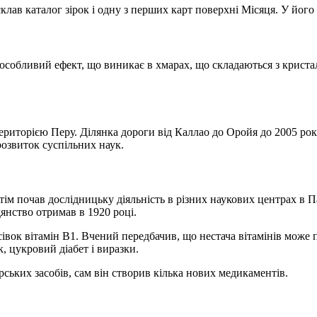
склав каталог зірок і одну з перших карт поверхні Місяця. У його
собливий ефект, що виникає в хмарах, що складаються з кристалі
територією Перу. Ділянка дороги від Каллао до Оройя до 2005 ро
розвиток суспільних наук.
отім почав дослідницьку діяльність в різних наукових центрах в П
нство отримав в 1920 році.
исівок вітамін В1. Вчений передбачив, що нестача вітамінів може
, цукровий діабет і виразки.
ьких засобів, сам він створив кілька нових медикаментів.