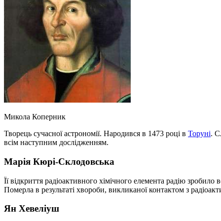
Микола Коперник
Творець сучасної астрономії. Народився в 1473 році в
Торуні
. 
всім наступним дослідженням.
Марія Кюрі-Склодовська
Її відкриття радіоактивного хімічного елемента радію зробило в
Померла в результаті хвороби, викликаної контактом з радіоак
Ян Хевеліуш