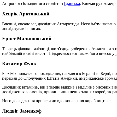
Астроном сімнадцятого століття з
Гданська
. Вивчав рух комет, 
Хенрік Арктовський
Вчений, океанолог, дослідник Антарктиди. Його ім’ям названо о
досліджував і описав.
Ернст Малиновський
Творець ділянки залізниці, що з’єднує узбережжя Атлантики з 
найбільшій в світі висоті. Підкреслюється також його внесок у 
Казимир Функ
Біохімік польського походження, навчався в Берліні та Берні, п
переїхав до Сполучених Штатів Америки, американське громадя
Дослідник вітамінів, він вперше відкрив і виділив з рисових в
дослідження гормонів, причин виникнення таких хвороб, як рак
Його дослідження привели до вдосконалення виробництва лікарс
Людвіг Заменхоф