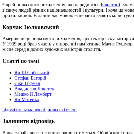
Єврей польського походження, що народився в
Білостоці
. Знам
з’єднує людей різних національностей і культури. І хоча ця мо
прихильників. В даний час мовою есперанто вміють користувати
Корчак Зюлковський
Американець польського походження, архітектор і скульптор-са
У 1939 році брав участь у створенні пам’ятника Маунт Рушмор 
місце серед відомих художніх майстрів століття.
Статті по темі
Ян III Собеський
Стефан Баторій
Єжи Гофман
Владислав Локетек
Мешко II Ламберт
Ян Матейко
відомі польські вчені
,
польські вчені
Залишити відповідь
Ваша e-mail адреса не оприлюднюватиметься.
Обов’язкові поля