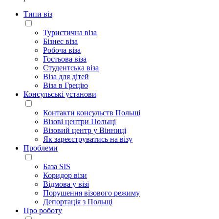
Типи віз
Туристична віза
Бізнес віза
Робоча віза
Гостьова віза
Студентська віза
Віза для дітей
Віза в Грецію
Консульські установи
Контакти консульств Польщі
Візові центри Польщі
Візовий центр у Вінниці
Як зареєструватись на візу
Проблеми
База SIS
Коридор візи
Відмова у візі
Порушення візового режиму
Депортація з Польщі
Про роботу