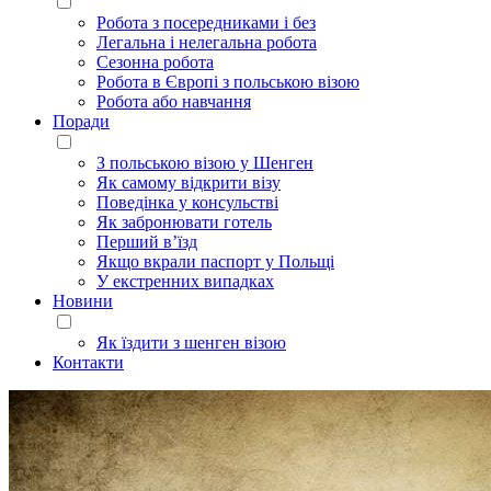
Робота з посередниками і без
Легальна і нелегальна робота
Сезонна робота
Робота в Європі з польською візою
Робота або навчання
Поради
З польською візою у Шенген
Як самому відкрити візу
Поведінка у консульстві
Як забронювати готель
Перший в’їзд
Якщо вкрали паспорт у Польщі
У екстренних випадках
Новини
Як їздити з шенген візою
Контакти