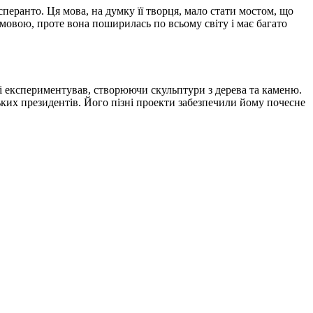
перанто. Ця мова, на думку її творця, мало стати мостом, що
 мовою, проте вона поширилась по всьому світу і має багато
ті експериментував, створюючи скульптури з дерева та каменю.
ких президентів. Його пізні проекти забезпечили йому почесне