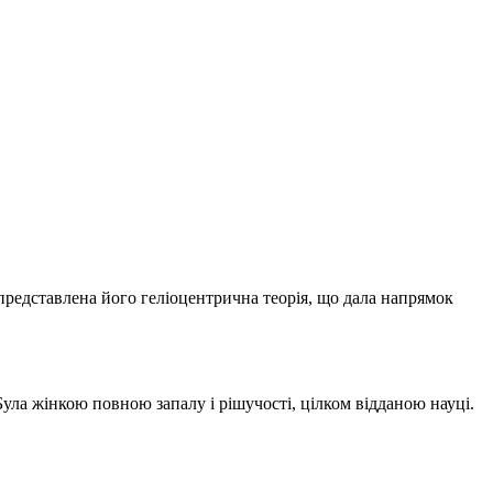
 представлена його геліоцентрична теорія, що дала напрямок
 Була жінкою повною запалу і рішучості, цілком відданою науці.