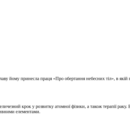
Славу йому принесла праця «Про обертання небесних тіл», в якій
еличезний крок у розвитку атомної фізики, а також терапії раку.
тивними елементами.