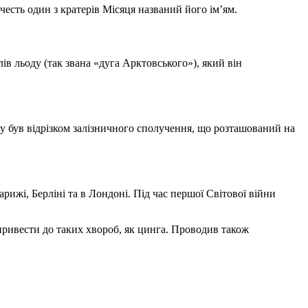
 честь один з кратерів Місяця названий його ім’ям.
в льоду (так звана «дуга Арктовського»), який він
ку був відрізком залізничного сполучення, що розташований на
арижі, Берліні та в Лондоні. Під час першої Світової війни
 привести до таких хвороб, як цинга. Проводив також